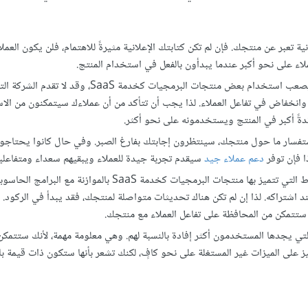
انية تعبر عن منتجك. فإن لم تكن كتابتك الإعلانية مثيرةً للاهتمام، فلن يكون العمل
اء على نحو أكبر عندما يبدأون بالفعل في استخدام المنتج.
التأكد من وجود تجربة إعداد سلسلة من أجل اعتماد أعلى للمنتج: يصعب استخدام بعض منتجات البرمجيات كخ
 وانخفاض في تفاعل العملاء. لذا يجب أن تتأكد من أن عملاءك سيتمكنون من الا
ةً أكبر في المنتج ويستخدمونه على نحو أكثر.
تفسار ما حول منتجك، سينتظرون إجابتك بفارغ الصبر. وفي حال كانوا يحتاجون
ا فإن توفر
دعم عملاء جيد
سيقدم تجربة جيدة للعملاء ويبقيهم سعداء ومتفاعلي
استمع إلى عملائك وعدل منتجك بناء على ملاحظاتهم: إن أهم النقاط التي تتميز بها منتجات البرمجيات كخدمة aaS
شتراكه. لذا إن لم تكن هناك تحديثات متواصلة لمنتجك، فقد يبدأ في الركود. 
تتمكن من المحافظة على تفاعل العملاء مع منتجك.
لتي يجدها المستخدمون أكثر إفادة بالنسبة لهم. وهي معلومة مهمة، لأنك ستتمكن
يز على الميزات غير المستغلة على نحو كافٍ، لكنك تشعر بأنها ستكون ذات قيمة با