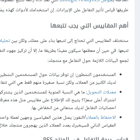
الخاصة ب
جوجل Google Analytics
، التي تعد أداةً رائعةً لتتبع المع
طريقها قياس تأثير التفاعل على الإيرادات. إن استخدامك لأدوات كهذه يمك
أهم المقاييس التي يجب تتبعها
ستختلف المقاييس التي تحتاج إلى تتبعها بناء على عملك، ولكن بين
تحليلات جوج
تتبعها. في حين أن معظمها سيكون مفيدًا بطريقة ما، إلا أن تركيز جهود التف
لجمع البيانات اللازمة حول التفاعل مع منتجك:
المستخدمون النشطون: إن توفر بيانات حول المستخدمين النشطين
لديك الكثير من العملاء، ولكن نسبة صغيرة منهم فقط هي التي تتف
معدلات التحويل
: ما هي النسبة المئوية للمستخدمين الذين يشتركو
اشتراك أعلى سعرًا؟ يتيح لك الإطلاع على مقاييس مثل هذه معرفة م
احصائيات التفاعل لديك ستعاني من انخفاض بها.
الاحتفاظ بالعملاء
/النفور: يمثل هذين المقياسين وجهين لعملة واحدة
المقياس الثاني فسيخبرك بعدد العملاء الذين يهجرون منتجك خلال 
قياس درجة التفاعل في المنتج PES