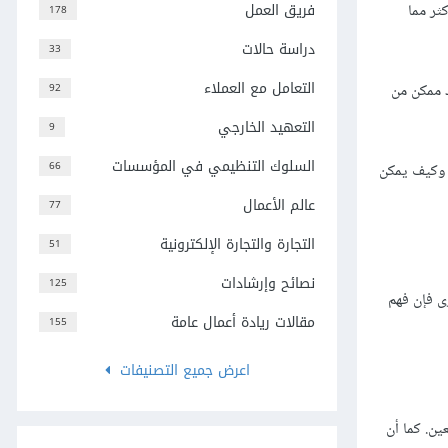
فريق العمل
ثر مما
178
دراسة حالات
33
التعامل مع العملاء
د ممكن من
92
التعهيد الخارجي
9
السلوك التنظيمي في المؤسسات
66
ج وكيف يمكن
عالم الأعمال
77
التجارة والتجارة الإلكترونية
51
نصائح وإرشادات
125
ى فإن فهم
مقالات ريادة أعمال عامة
155
اعرض جميع التصنيفات
ين. كما أن