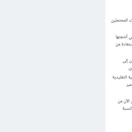
اء المحتملين
دمة SaaS، وقد لا تقدم الشركة التي أنتجتها
ستفادة من
 إلى
ن.
S بالموازنة مع البرامج الحاسوبية التقليدية
عبر
 الآن من
لنسبة