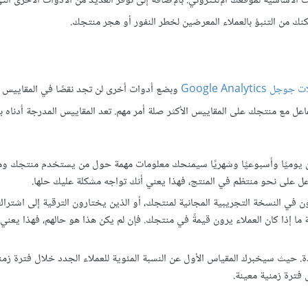
لومات الأساسية لموقعك الإلكتروني. بالإضافة إلى توفر العديد من الأدوات الأخرى ا
نك من التنبؤ بالعملاء المعرضين لخطر النفور أو هجر منتجك.
ل Google Analytics
وبضع أدوات أخرى لن تجد نقصًا في المقاييس 
اعل مع منتجك على المقاييس الأكثر صلة أمر مهم. تعد المقاييس المدرجة أدناه بدا
 يوميًا وأسبوعيًا وشهريًا سيمنحك معلومات مهمة حول من يستخدم منتجك ومت
اعل على نحو منتظم في المنتج، فهذا يعني أنك تواجه مشكلة عليك حلها.
ن في النسخة التجريبية المجانية لمنتجك، أو الذين يختارون الترقية إلى اشترا
ا إذا كان العملاء يرون قيمةً في منتجك. فإن لم يكن هذا هو حالهم، فهذا يعني 
. حيث سيخبرك المقياس الأول عن النسبة المئوية للعملاء الجدد خلال فترة زمني
فترة زمنية معينة.