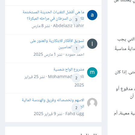
لتي يمكنك عن
ما هي أفضل التقنيات الحديثة المستخدمة
للكشف عن السرطان في مراحله المبكرة؟
3
Abdelaziz Tahir · نشر
8 مارس
التي يجب
تسويق الأفكار الابتكارية والعثور على
الشركاء المناسبين
يةً مناسبةً
1
احمد حموده · نشر
1 مارس 2025
مشروع الواح شمسية
ى. إذا كان
Mohammad Awali · نشر
25 فبراير
2
2025
ك مدفوع أو
أن
الاسهم وتخصصاته وفريق والهندسة المالية
الخ
2
ة معينة، أم
Fahd Ggg · نشر
9 فبراير 2025