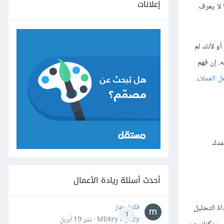
إعلانات
 لا يعرف
و لأنك لم
. إن فهم
 العملاء
عدك
أحدث أسئلة ريادة الأعمال
فكرة جهاز
اة التحليل
1
Mbkry Hgazy · نشر
19 أبريل