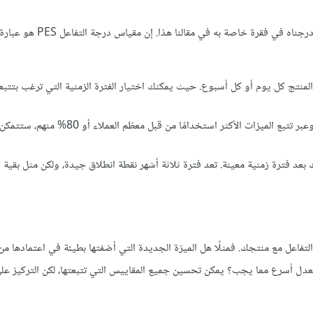
في حالتنا هذه يعد مقياس PES المقياس الأكثر أهميةً لتتبعه. لدرجة أننا أدرج
لمنتج كل يوم أو كل أسبوع. حيث يمكنك اختيار الفترة الزمنية التي ترغب بتتبع
اعتماد الميزة: قد لا يستخدم العملاء الكثير من ميزات منتجك. لذا وعبر تتبع الميزات الأكثر ا
د فترة زمنية معينة. تعد فترة ثلاثة أشهر نقطة انطلاق جيدة، ولكن مثل بقية ا
لتفاعل مع منتجك. فمثلًا هل الميزة الجديدة التي أضفتها بطيئة في اعتمادها من
بمعدل أسرع مما يجب؟ يمكن تحسين جميع المقاييس التي تتبعتها، لكن التركيز ع