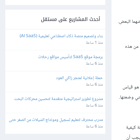
أحدث المشاريع على مستقل
ضهما البعض.
بناء وتصميم منصة ذكاء اصطناعي تعليمية (AI SaaS) 
للمعلمين باستخدام Bubble.io
منذ 1 ساعة
 من هذه
برمجة موقع SaaS لتأسيس مواقع رحلات
منذ 6 ساعة
حملة إعلانية لمتجر زاكي العود
منذ 6 ساعة
 هو قياس
تي وضعتها.
مشروع تطوير استراتيجية متقدمة لتحسين محركات البحث 
(SEO) والفهرسة (Indexing)
منذ 6 ساعة
مدرب محترف لتعليم تسجيل ومونتاج الشيلات من الصفر حتى 
الاحتراف
منذ 6 ساعة
 كيفية
 يجب أن