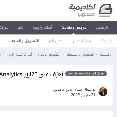
الرئيسية
دروس ومقالات
أسئلة وأجوبة
كتب
دورات
البرمجة
ريادة الأعمال
العمل الحر
التسويق والمبيعات
الرئيسية
التسويق والمبيعات
التسويق بالأداء
أدوات تحليل الزوار
تَ
تَعرّف على تقارير Google Analytics
مدخل إلى google analytics
بواسطة حسام الدين محيسن
21 مارس 2015