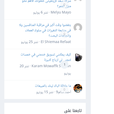
شركة سعد كريتفيتى خطوتك الأهم نحو
0
منزل العمر؟
Melyu Mayo · نشر
6 يوليو
بتقضوا وقت أكبر في مراقبة المنافسين ولا
في متابعة التغيرات في سلوك العملاء
0
واتجاهات البحث؟
El Shiemaa Refaat · نشر
25 يونيو
كيف يمكنني تسويق خدمتي في خمسات
لتجني لي ارباح كثيرة
1
Karam Mowaffk Sarhan · نشر
20
يونيو
ما علاقة الباك لينك بالمبيعات
0
أحمد سالم9 · نشر
15 يونيو
تابعنا على