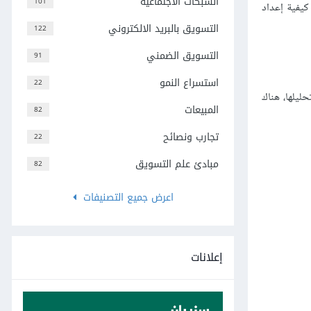
الشبكات الاجتماعية
101
نتعرف في هذا المقال على كيفية إعداد
التسويق بالبريد الالكتروني
122
التسويق الضمني
91
استسراع النمو
22
تحليلها، هناك
المبيعات
82
تجارب ونصائح
22
مبادئ علم التسويق
82
اعرض جميع التصنيفات
إعلانات