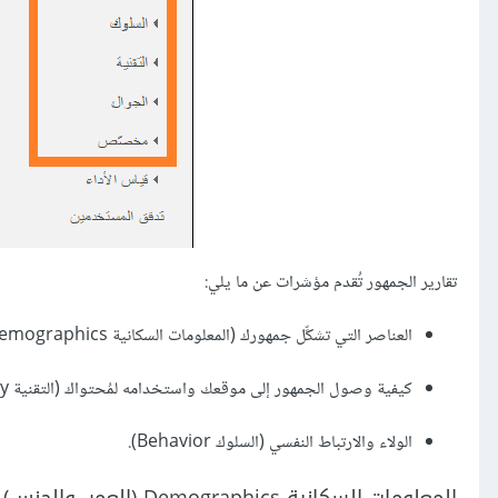
تقارير الجمهور تُقدم مؤشرات عن ما يلي:
العناصر التي تشكِّل جمهورك (المعلومات السكانية Demographics، الاهتمامات Interests، المواقع الجغرافية Geo).
كيفية وصول الجمهور إلى موقعك واستخدامه لمُحتواك (التقنية Technology، والجوّال Mobile).
الولاء والارتباط النفسي (السلوك Behavior).