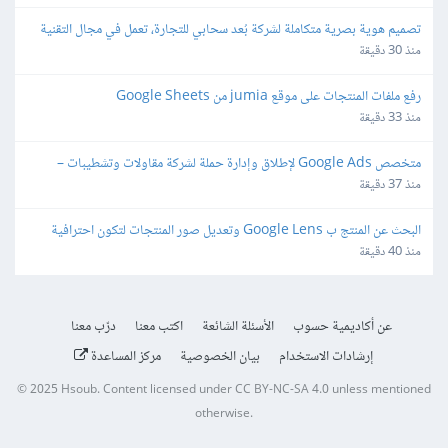
تصميم هوية بصرية متكاملة لشركة بُعد سحابي للتجارة، تعمل في مجال التقنية
منذ 30 دقيقة
رفع ملفات المنتجات على موقع jumia من Google Sheets
منذ 33 دقيقة
متخصص Google Ads لإطلاق وإدارة حملة لشركة مقاولات وتشطيبات – 
Lead Generation
منذ 37 دقيقة
البحث عن المنتج ب Google Lens وتعديل صور المنتجات لتكون احترافية 
وجاهزة للمتاجر الالكترونية
منذ 40 دقيقة
عن أكاديمية حسوب
الأسئلة الشائعة
اكتب معنا
درّب معنا
إرشادات الاستخدام
بيان الخصوصية
مركز المساعدة
© 2025
Hsoub
.
Content licensed under
CC BY-NC-SA 4.0
unless mentioned
otherwise.