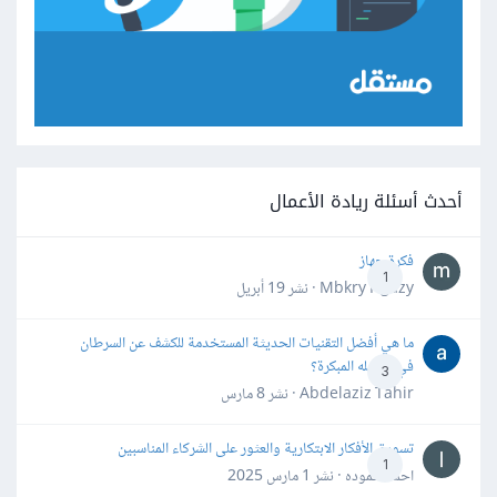
أحدث أسئلة ريادة الأعمال
فكرة جهاز
1
Mbkry Hgazy · نشر
19 أبريل
ما هي أفضل التقنيات الحديثة المستخدمة للكشف عن السرطان
في مراحله المبكرة؟
3
Abdelaziz Tahir · نشر
8 مارس
تسويق الأفكار الابتكارية والعثور على الشركاء المناسبين
1
احمد حموده · نشر
1 مارس 2025