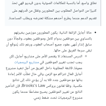
نطاق واسع، أما بالنسبة للمكالمات الصوتية بدون فيديو فهي تحدّ
كثيرًا من التواصل المطلوب بين المطورين وتقلل من قدرتهم على
تقديم الدعم عندما يطرح أحدهم مشكلة تعترضه ويطلب المساعدة.
حالة أجايل الزائفة الثانية: يكون المطورون موزعين بخبرتهم
بالتساوي بين موظفين بدوام كامل وموظفين بعقود، وفجأةً دون
سابق إنذار تُنهى عقود جميع أصحاب العقود، ورغم ذلك يُتوقع أن
تبقى سرعة الفريق على حالها.
الدرس المستفاد: لا يقتصر الأمر على مشاريع أجايل، لكن
يجب تجنب تغيير الموظفين في
مشاريع البرمجيات
عمومًا، فالثقة المطلوبة داخل الفريق من أجل تنفيذ مشروع
أجايل فعال تتراكم مع الزمن، وفي حال تطلَّبَ الأمر إعادة
بنائها مع موظفين جدد فلا بد أن يؤدي ذلك إلى نتائج
عكسية. وفقًا لقانون بروكس Brooks's Law، فإن التأخير
الناتج عن تغيير الموظفين يصبح مضاعفًا عندما يكون
مشروع البرمجيات تحت ضغط زمني.