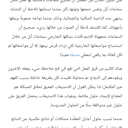
على سبيل المثال، من الممكن أن تشتري سماعات لاسلكية لها نفس شكل
سماعات آبل ونفس حجمها ولونها، لكن عندما تستلمها تلاحظ أن التشابه
ينتهي عند الناحية الشكلية والجمالية، وذلك عندما تواجه صعوبةً بربطها
بأجهزتك، كما تكتشف لاحقًا أن الصوت من خلالها رديء. صحيح أن
السماعات مجهولة الاسم قلدت بشكلها الخارجي سماعات آبل من خلال
استنساخ مواصفاتها الخارجية لكي تزداد فرص بيعها، إلا أن مواصفاتها لم
تكن فعالة بما يكفي لتعطي
منتجًا
مفيدًا.
هناك الكثير من فرق العمل التي تقع في فخ ملاحظة شيء يفعله الآخرون
ويقودهم إلى النجاح ثم محاولة تقليده، لكن بطريقة خاطئة بسبب الفهم
غير المكتمل؛ لذا يمكن القول أن الاستيعاب العميق لنطاق المشكلة هو
المفتاح لإيجاد حلول ملائمة. وبغياب هذا الاستيعاب، يحصل الفريق على
حلول غير متوافقة بدلًا من الحلول المدروسة.
عندما تسبب حلول أجايل المقلَّدة مشكلات أو نتائج عكسية، من الشائع