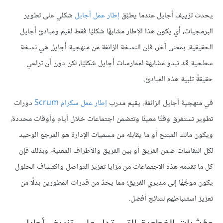
يحدث تزييف أجايل عندما يطبَّق
إطار عمل أجايل
شكلي على تطوير
البرمجيات، أي يكون هذا الإطار مشابهًا شكليًا فقط لقيم ومبادئ أجايل
الحقيقية. بمعنى آخر، فإن النسخة الزائفة من منهجية أجايل هي نسخة
سطحية قد تبدو مشابهة لممارسات أجايل شكليًا، لكن دون أن تراعي
حقيقةً تلبية هذه المبادئ.
في منهجية أجايل الزائفة، يقيم مدرب
إطار عمل سكرام Scrum
دورات
تطوير تستغرق وقتًا معينًا وتتضمن اجتماعات خلال أيام وأوقات محددة،
ويكون مالك المنتج أو ما يقابله من مسميات الإدارة هو المرجع الوحيد
لكل النقاشات ضمن الفريق أو بين الفريق والأطراف المعنية، وبذلك فإن
كل ما تقدمه هذه الاجتماعات من مزايا تعزيز التواصل واكتشاف الحلول
يكون موجَّهًا إلى مديري الفريق؛ مما يحدّ من قدرات المطورين بدلًا من
تعزيز استنباطهم لنتائج أفضل.