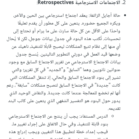
الاجتماعات الاسترجاعية Retrospectives
:
حالة أجايل الزائفة: يعقَد اجتماع استرجاعي بين الحين والآخر،
ويكره الجميع حضوره. يتعين على كل مطور أن يقدم تعليقًا
واحدًا على الأقل عن كل حالة سارت على ما يرام أو تحتاج إلى
تحسينات. تُكتب هذه البنود في جدول بيانات جوجل، لكن لا يُحال
أي منها إلى نظام تتبع المشكلات ليصبح قابلًا للتنفيذ، ناهيك عن
وضعها قيد العمل في دورتي التطوير التاليتين. يُنسخ جدول
بيانات الاجتماع الاسترجاعي من تقرير الاجتماع السابق مع وجود
عنوانين ثانويين وهما "السابق" و"الجديد" في كل تقرير؛ والتي
تشير إلى بنود الاجتماع السابق والحالي، إذ تنتقل المشكلات التي
كانت "جديدة" في الاجتماع السابق لتصبح مشكلات "سابقة"، رغم
أنها لم تخضع للمعالجة عندما كانت جديدة. والنقاش الوحيد الذي
يدور حول البنود هو التفسير الشفهي الذي يتعين على كاتب البند
تقديمه.
الدرس المستفاد: يجب أن ينتج عن الاجتماع الاسترجاعي
بنود قابلة للتنفيذ، وفي حال الاتفاق على إجراء تغيير ما،
فيجب إعداد خطة لتطبيق هذا التغيير، ويجب إدراج هذه