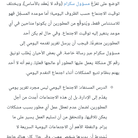
الوضع على تفرُّغ
مسؤول سكرام
(وقد لا يُعقَد بالأساس)، ويختلف
توقيت الاجتماع حسب الظروف اليومية؛ أما موعده المسجَّل فهو
للاستئناس فقط، ويُتوقَّع من المطورين أن يكونوا متاحين في أي
موعد يتغير إليه توقيت الاجتماع. وفي حال لم يكن أحد
المطورين متفرغًا، فيجب أن يرسل تقرير تقدمه اليومي إلى
مسؤول سكرام عبر رسالة خاصة. في بعض الأحيان يُطلب توثيق
رقم كل مشكلة يعمل عليها المطور أو عالجها فعليًا، رغم أنه لا أحد
يهتم بنظام تتبع المشكلات أثناء اجتماع التقدم اليومي.
الدرس المستفاد: الاجتماع اليومي ليس مجرد تقرير يومي
يقدَّم إلى الإدارة، بل إن هذه الاجتماعات أُعِدت من أجل
المطورين، لضمان عدم تعطل عمل أي مطور بسبب مشكلات
يمكن تلافيها، وللتحقق من أن تسليم العمل يسير على ما
يرام. والنقطة الأهم أن الاجتماعات اليومية السريعة لا
يُشترط أن يديرها شخص معين، وفي حال كان هناك حاجة