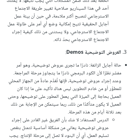
الخطة بعد ذلك ضمن المشكلات التي يجب تتبعها. لا يمتلك
أحد في هذا السيناريو صلاحية تغيير طريقة الاجتماع
الاسترجاعي لتصبح أكثر ملاءمة، في حين أن بيئة عمل
أجايل الحقيقية تتيح إمكانية وضع أي أمر على طاولة عمل
الاجتماع الاسترجاعي، ولا يستثنى من ذلك كيفية إجراء
الاجتماع الاسترجاعي بحدّ ذاته.
العروض التوضيحية Demos
:
حالة أجايل الزائفة: نادرًا ما تجرى عروض توضيحية، وهو أمر
مفسَّر نظرًا لأن الكود البرمجي نادرًا ما يتجاوز مرحلة المراجعة.
وعند إجراء عروض توضيحية، فإنها تُقدَّم عادةً من الجهاز المحلي
للمطوِّر أو من خادم التطوير. ليس هناك تأكيد على ما إذا كان
العميل بحاجة إلى الميزة التي يعمل المطور على توضيحها، وحتى
العميل لا يكون متأكدًا من ذلك، ربما سيتمكن من الإجابة عن ذلك
بعد ثلاثة أيام من هذه المرحلة.
الدرس المستفاد: لا شك بأن الفريق غير القادر على إجراء
عروض توضيحية يعاني من مشكلة أساسية تتمثل بنقص
تسليم العمل، أي أن البنود لا تصل إلى مرحلة الإنتاج. يجب