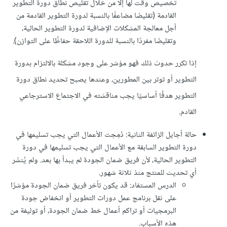
تخصيص وقت لها إلا من خلال تقليص نطاق دورة التطوير
القادمة (تقليصًا مضاعفًا بالنسبة لدورة التطوير القادمة من
أجل معالجة المشكلات الإضافية لدورة التطوير الحالية،
وتقليصًا مفردًا بالنسبة للدورة اللاحقة حفاظًا على التوازن).
إذا تكرر حدوث ذلك فهو مؤشر على وجود مشكلة بالالتزام بدورة
التطوير أو توتر بين المطورين، وعندها يصبح تحديد نطاق دورة
التطوير هدفًا أساسيًا يجب مناقشته في الاجتماع الاسترجاعي
القادم.
حالة أجايل الزائفة الثانية: دُمِجت الأعمال التي يجب تسليمها في
دورة التطوير السابقة مع الأعمال التي يجب تسليمها في دورة
التطوير الحالية، لأن فريق ضمان الجودة لم يبدأ بها بعد. ولم يُنشَر
أي تحديث للمنتج منذ ثلاثة شهور.
الدرس المستفاد: قد يكون تأخر فريق ضمان الجودة مؤشرًا
على ثقل برنامج عمل دورات التطوير أو انخفاض جودة
البرمجيات أو تراكم أعمال خط ضمان الجودة، أو توليفة من
هذه الأسباب.