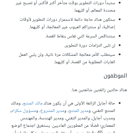
ستبدأ دورات التطوير بوقت متأخر أكثر فأكثر، أو تصبح غير
محددة المعالم، أو كليهما.
ستكون هناك حاجة دائمة لاستمرار دورات التطوير لأوقات
إضافية، أو ستتراكم العيوب غير المعالجة، أو كليهما.
ستتناقص السرعة التي تقاس بنقاط القصة.
لن تلبى التزامات دورة التطوير.
سيتطلب الأمر معالجة المشكلات مرة ثانية، ولن يلبي العمل
الغايات المطلوبة من القصة، أو كليهما.
الموظفون
هناك حالتين زائفتين شائعتين هنا.
حالة أجايل الزائفة الأولى هي أن يكون هناك
مالك المنتج
، ومالك
المنتج التقني، و
مدير المنتج
، و
مدير المشروع
، و
مسؤول سكرام
،
ومدرب أجايل، والمدير التقني، ومدير الهندسة، والمهندس
المعماري؛ فضلًا عن المطورين العاديين. يستغرق اجتماع الوضع