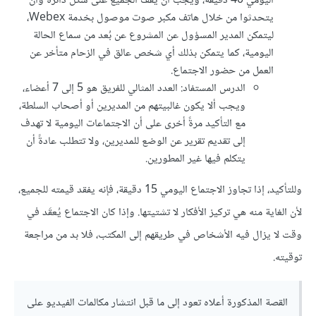
اليومي 40 دقيقة، ويجب أن يقف الجميع على شكل دائرة وأن
يتحدثوا من خلال هاتف مكبر صوت موصول بخدمة Webex،
ليتمكن المدير المسؤول عن المشروع عن بُعد من سماع الحالة
اليومية، كما يتمكن بذلك أي شخص عالق في الزحام متأخر عن
العمل من حضور الاجتماع.
الدرس المستفاد: العدد المثالي للفريق هو 5 إلى 7 أعضاء،
ويجب ألا يكون غالبيتهم من المديرين أو أصحاب السلطة،
مع التأكيد مرةً أخرى على أن الاجتماعات اليومية لا تهدف
إلى تقديم تقرير عن الوضع للمديرين، ولا تتطلب عادةً أن
يتكلم فيها غير المطورين.
وللتأكيد، إذا تجاوز الاجتماع اليومي 15 دقيقة، فإنه يفقد قيمته للجميع،
لأن الغاية منه هي تركيز الأفكار لا تشتيتها. وإذا كان الاجتماع يُعقَد في
وقت لا يزال فيه الأشخاص في طريقهم إلى المكتب، فلا بد من مراجعة
توقيته.
القصة المذكورة أعلاه تعود إلى ما قبل انتشار مكالمات الفيديو على