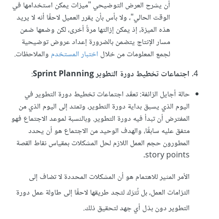
أن يشرح العرض التوضيحي "ميزات يمكن استخدامها في
الوقت الحالي"، ولا بأس بأن يقرر العميل لاحقًا أنه لا يريد
هذه الميزة، إذ يمكن إزالتها مرةً أخرى، لكن وضعها ضمن
مسار الإنتاج يتضمن بالضرورة إعداد عروض توضيحية
لجمع المعلومات من خلال
اختبار المستخدم
والملاحظات.
اجتماعات تخطيط دورة التطوير Sprint Planning
:
حالة أجايل الزائفة: تعقَد اجتماعات تخطيط دورة التطوير في
اليوم الذي يسبق بداية دورة التطوير، وتمتد إلى اليوم الذي من
المفترض أن تبدأ فيه دورة التطوير. وبالنسبة لموعد الاجتماع فهو
متفق عليه سابقًا، والهدف الوحيد من الاجتماع هو أن يحدد
المطورون حجم العمل اللازم لحل المشكلات بمقياس نقاط القصة
story points.
الأمر المثير للاهتمام هو أن المشكلات المحددة لا تضاف إلى
التزامات العمل، بل تُترَك لتجد طريقها لاحقًا إلى طاولة عمل دورة
التطوير دون بذل أي جهد لتحقيق ذلك.