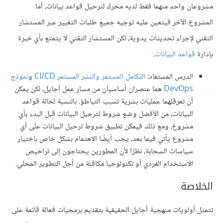
مشروعان واحد منهما فقط لديه محرك لترحيل قواعد بيانات، أما
المشروع الآخر فيتعين عليه توجيه جميع طلبات التغيير عبر المستشار
التقني لإجراء تحديثات يدوية، لكن المستشار التقني لا يتمتع بأي خبرة
بإدارة
قواعد البيانات
.
الدرس المستفاد:
التكامل المستمر والنشر المستمر CI/CD
و
نموذج
DevOps
هما عنصران أساسيان من مسار عمل أجايل، لكن يمكن
أن تعرقلهما عمليات بشرية تسبب التباطؤ. بالنسبة لحالة قواعد
البيانات، من الأفضل وضع شروط لترحيل البيانات قبل البدء بأي
مشروع، ومع ذلك فيمكن تطبيق شروط ترحيل البيانات على أي
مشروع يأتي فيما بعد، يجب أيضًا الاهتمام بشكل خاص باختيار
سياسات السحابة، نظرًا لأن المطورين يحتاجون إلى تراخيص
الاستخدام الفردي أو تكنولوجيا مكافئة من أجل التطوير المحلي.
الخلاصة
تتمثل أولويات منهجية أجايل الحقيقية بتقديم برمجيات فعالة قائمة على