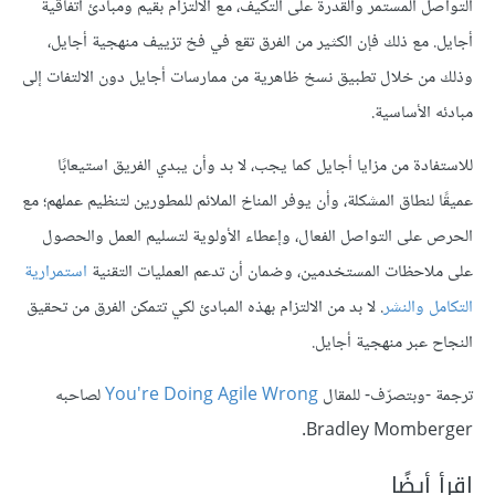
التواصل المستمر والقدرة على التكيف، مع الالتزام بقيم ومبادئ اتفاقية
أجايل. مع ذلك فإن الكثير من الفرق تقع في فخ تزييف منهجية أجايل،
وذلك من خلال تطبيق نسخ ظاهرية من ممارسات أجايل دون الالتفات إلى
مبادئه الأساسية.
للاستفادة من مزايا أجايل كما يجب، لا بد وأن يبدي الفريق استيعابًا
عميقًا لنطاق المشكلة، وأن يوفر المناخ الملائم للمطورين لتنظيم عملهم؛ مع
الحرص على التواصل الفعال، وإعطاء الأولوية لتسليم العمل والحصول
على ملاحظات المستخدمين، وضمان أن تدعم العمليات التقنية
استمرارية
التكامل والنشر
. لا بد من الالتزام بهذه المبادئ لكي تتمكن الفرق من تحقيق
النجاح عبر منهجية أجايل.
ترجمة -وبتصرّف- للمقال
You're Doing Agile Wrong
لصاحبه
Bradley Momberger.
اقرأ أيضًا