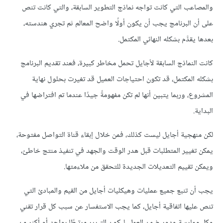
والمصاعب التي كانت تواجه نماذج التطوير السابقة، والتي كانت تنص
على أن البرنامج يجب أن يكون أولًا واضح المعالم ثم تجري هندسته،
بعدها يقدَّم بشكله النهائي المكتمل.
كانت النماذج السابقة لأجايل تحمل مخاطر كبيرة، فعند تقديم البرنامج
بشكله المكتمل، قد تكون احتياجات العميل قد تغيرت بحلول نهاية
المشروع، وربما يتبين أنها لم تكن مفهومةً جيدًا عندما تم افتراضها في
البداية.
لكن منهجية أجايل ليست كذلك، فمن خلال إبقاء قناة التواصل مفتوحة،
يمكن تغيير المتطلبات قبل هدر الوقت والجهد في تنفيذ منتج خاطئ،
ويمكن تقييم التعديلات الجديدة للتحقق من ملاءمتها.
يجب أن تنبع جميع عمليات وهيكليات أجايل من القيم والمبادئ التي
تنص عليها اتفاقية أجايل، كما يجب الاستفسار عن سبب كل قرار تقني
وكل ممارسة ودور ضمن العمل، ليكون التبرير مرتبطًا بواحد أو أكثر من