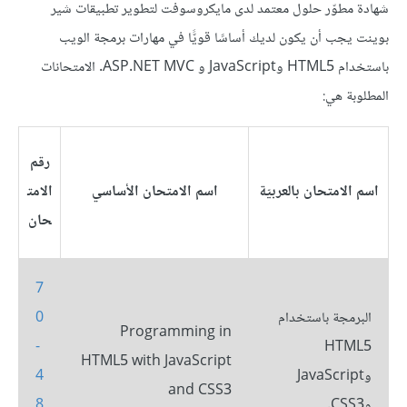
شهادة مطوّر حلول معتمد لدى مايكروسوفت لتطوير تطبيقات شير
بوينت يجب أن يكون لديك أساسًا قويًّا في مهارات برمجة الويب
باستخدام HTML5 وJavaScript و ASP.NET MVC. الامتحانات
المطلوبة هي:
رقم
اسم الامتحان بالعربيّة
اسم الامتحان الأساسي
الامت
حان
7
البرمجة باستخدام
0
Programming in
-
HTML5
HTML5 with JavaScript
وJavaScript
4
and CSS3
وCSS3.
8