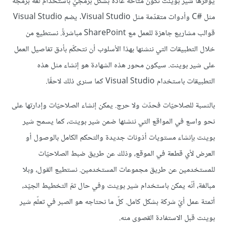
يوفّرها شير بوينت تكون متاحة عادةً بشكل برمجيّ باستخدام لغة برمجة
مثل #C وأدوات متقدّمة مثل Visual Studio. يضم Visual Studio
قوالب مشاريع جاهزة للعمل مع SharePoint مباشرةً. نستطيع من
خلال التطبيقات التي ننشئها بهذا الأسلوب أن نتحكّم بأدق تفاصيل العمل
على شير بوينت. سيكون محور هذه الشهادة هو إنشاء مثل هذه
التطبيقات باستخدام Visual Studio كما سنرى ذلك لاحقًا.
بالنسبة للصلاحيّات فحدّث ولا حرج. يمكن إنشاء الصلاحيّات وإدارتها على
نحو واسع في المواقع التي ننشئها ضمن شير بوينت، كما يسمح شير
بوينت بإنشاء مستويات أذونات جديدة والتحكم الكامل بالوصول أو
العرض لأي قطعة في الموقع، وذلك عن طريق ضبط الصلاحيّات
للمستخدمين عن طريق مجموعات المستخدمين. نستطيع القول، وبلا
مبالغة، أنّه يمكن باستخدام شير بوينت وفي حال تمّ التخطيط الجيّد،
أتمتة عمل أيّ شركة بشكل كامل. كلّ ما نحتاجه هو الصبر في تعلّم شير
بوينت قبل الاستفادة القصوى منه.