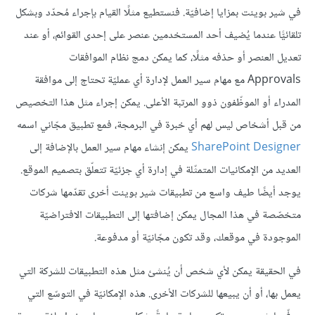
في شير بوينت بمزايا إضافيّة. فنستطيع مثلًا القيام بإجراء مُحدّد وبشكل
تلقائيًّا عندما يُضيف أحد المستخدمين عنصر على إحدى القوائم، أو عند
تعديل العنصر أو حذفه مثلًا، كما يمكن دمج نظام الموافقات
Approvals مع مهام سير العمل لإدارة أي عمليّة تحتاج إلى موافقة
المدراء أو الموظّفون ذوو المرتبة الأعلى. يمكن إجراء مثل هذا التخصيص
من قبل أشخاص ليس لهم أي خبرة في البرمجة، فمع تطبيق مجّاني اسمه
SharePoint Designer
يمكن إنشاء مهام سير العمل بالإضافة إلى
العديد من الإمكانيات المتمثّلة في إدارة أي جزئيّة تتعلّق بتصميم الموقع.
يوجد أيضًا طيف واسع من تطبيقات شير بوينت أخرى تقدّمها شركات
متخصّصة في هذا المجال يمكن إضافتها إلى التطبيقات الافتراضيّة
الموجودة في موقعك، وقد تكون مجّانيّة أو مدفوعة.
في الحقيقة يمكن لأي شخص أن يُنشئ مثل هذه التطبيقات للشركة التي
يعمل بها، أو أن يبيعها للشركات الأخرى. هذه الإمكانيّة في التوسّع التي