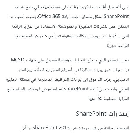
على أيّة حال أقدمت مايكروسوفت على خطوة مهمّة في دمج خدمة
SharePoint بشكل سحابي ضمن باقة Office 365، بحيث أصبح من
الممكن حتى للشركات الصغيرة والمتوسّطة الاستفادة من المزايا الرائعة
التي يوفّرها شير بوينت بتكاليف معقولة تبدأ من 5 دولار للمستخدم
الواحد شهريًّا.
يُعتبر المطوّر الذي يتمتّع بالمزايا المؤهلة للحصول على شهادة MCSD
في مجال شير بوينت مطلوبًا في أسواق العمل وخاصةً سوق العمل
الخليجي. جرّب الدخول إلى بوابات التوظيف المحترمة في منطقة الخليج
العربي وابحث عن كلمة SharePoint ثم استعرض الوظائف المتاحة مع
المزايا المطلوبة لكلّ منها!
إصدارات SharePoint
النسخة الحاليّة من شير بوينت هي SharePoint 2013. وتأتي