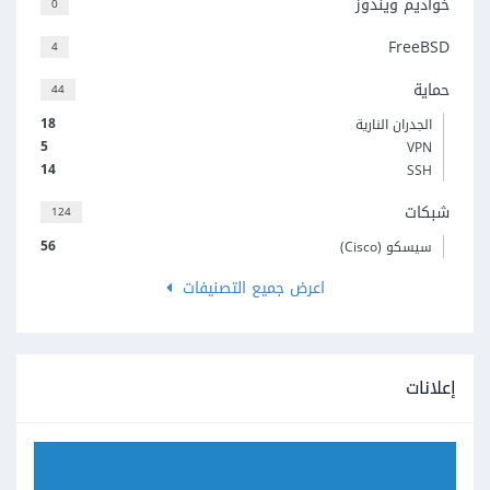
خواديم ويندوز
0
FreeBSD
4
حماية
44
18
الجدران النارية
5
VPN
14
SSH
شبكات
124
56
سيسكو (Cisco)
اعرض جميع التصنيفات
إعلانات