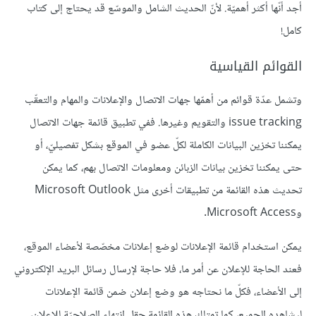
أجد أنّها أكثر أهميّة. لأنّ الحديث الشامل والموسّع قد يحتاج إلى كتاب
كامل!
القوائم القياسية
وتشمل عدّة قوائم من أهمّها جهات الاتصال والإعلانات والمهام والتعقّب
issue tracking والتقويم وغيرها. ففي تطبيق قائمة جهات الاتصال
يمكننا تخزين البيانات الكاملة لكلّ عضو في الموقع بشكل تفصيليّ، أو
حتى يمكننا تخزين بيانات الزبائن ومعلومات الاتصال بهم، كما يمكن
تحديث هذه القائمة من تطبيقات أخرى مثل Microsoft Outlook
وMicrosoft Access.
يمكن استخدام قائمة الإعلانات لوضع إعلانات مخصّصة لأعضاء الموقع،
فعند الحاجة للإعلان عن أمر ما، فلا حاجة لإرسال رسائل البريد الإلكتروني
إلى الأعضاء، فكلّ ما نحتاجه هو وضع إعلان ضمن قائمة الإعلانات
ليشاهده الجميع، كما تمتلك هذه القائمة حقل انتهاء الصلاحيّة للإعلان،