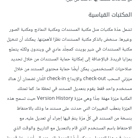
المكتبات القياسية
تشمل عدّة مكتبات مثل مكتبة المستندات ومكتبة النماذج ومكتبة الصور
وغيرها. سنخصّ بالذكر مكتبة المستندات نظرًا لأهميّتها. يمكنك أن تتخيّل
مكتبة المستندات في شير بوينت كمجلّد عادي في ويندوز، ولكنّه يتمتّع
بمزايا فريدة. فبالإضافة إلى إمكانيّة حماية المستندات من خلال تحديد
صلاحيّات المستخدمين، يمكن أيضًا حماية محتوى المستند من خلال
ميّزتي السحب check-out والإيداع check-in اللّتان تضمنان أنّ هناك
مستخدم واحد فقط يقوم بتعديل المستند في لحظة ما. كما تمتلك
المكتبة ميّزة مهمّة جدًّا وهي ميّزة Version History حيث تسمح هذه
الميّزة بتعقّب التغييرات التي حدثت على مستند ما وذلك بالاحتفاظ
بنسخة من المستند في كلّ مرّة يتمّ فيها إجراء أي تعديل عليه، مع
الاحتفاظ باسم المستخدم الذي قام بالتعديل مع التاريخ والوقت الذي