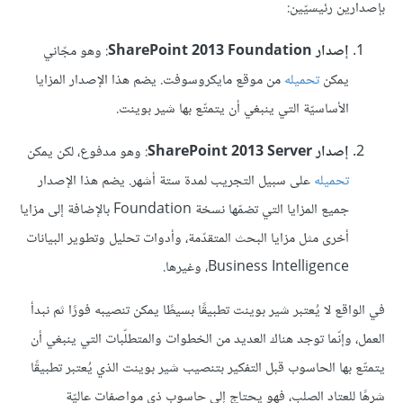
بإصدارين رئيسيّين:
إصدار SharePoint 2013 Foundation
: وهو مجّاني
يمكن
تحميله
من موقع مايكروسوفت. يضم هذا الإصدار المزايا
الأساسيّة التي ينبغي أن يتمتّع بها شير بوينت.
إصدار SharePoint 2013 Server
: وهو مدفوع، لكن يمكن
تحميله
على سبيل التجريب لمدة ستة أشهر. يضم هذا الإصدار
جميع المزايا التي تضمّها نسخة Foundation بالإضافة إلى مزايا
أخرى مثل مزايا البحث المتقدّمة، وأدوات تحليل وتطوير البيانات
Business Intelligence، وغيرها.
في الواقع لا يُعتبر شير بوينت تطبيقًا بسيطًا يمكن تنصيبه فورًا ثم نبدأ
العمل، وإنّما توجد هناك العديد من الخطوات والمتطلّبات التي ينبغي أن
يتمتّع بها الحاسوب قبل التفكير بتنصيب شير بوينت الذي يُعتبر تطبيقًا
شرهًا للعتاد الصلب، فهو يحتاج إلى حاسوب ذي مواصفات عاليّة