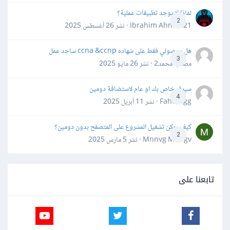
لماذا لا يوجد تطبيقات عملية؟
2
Ibrahim Ahmed21 · نشر
26 أغسطس 2025
هل بحصولي فقط على شهاده ccna &ccnp ساجد عمل
3
مصعب محمد2 · نشر
26 مايو 2025
سيرفر خاص بك او عام لاستضافة دومين
4
Fahd Ggg · نشر
11 أبريل 2025
كيف يمكن تشغيل المشروع على المتصفح بدون دومين؟
2
Mnnvg Mnbgv · نشر
5 مارس 2025
تابعنا على