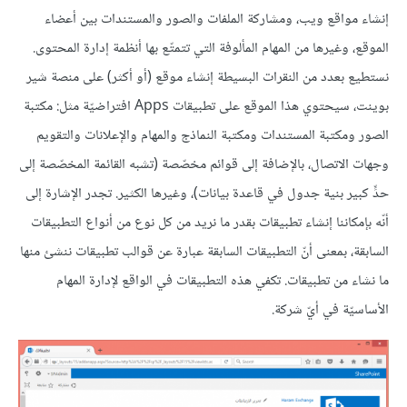
إنشاء مواقع ويب، ومشاركة الملفات والصور والمستندات بين أعضاء
الموقع، وغيرها من المهام المألوفة التي تتمتّع بها أنظمة إدارة المحتوى.
نستطيع بعدد من النقرات البسيطة إنشاء موقع (أو أكثر) على منصة شير
بوينت، سيحتوي هذا الموقع على تطبيقات Apps افتراضيّة مثل: مكتبة
الصور ومكتبة المستندات ومكتبة النماذج والمهام والإعلانات والتقويم
وجهات الاتصال، بالإضافة إلى قوائم مخصّصة (تشبه القائمة المخصّصة إلى
حدٍّ كبير بنية جدول في قاعدة بيانات)، وغيرها الكثير. تجدر الإشارة إلى
أنّه بإمكاننا إنشاء تطبيقات بقدر ما نريد من كل نوع من أنواع التطبيقات
السابقة، بمعنى أنّ التطبيقات السابقة عبارة عن قوالب تطبيقات ننشئ منها
ما نشاء من تطبيقات. تكفي هذه التطبيقات في الواقع لإدارة المهام
الأساسيّة في أيّ شركة.