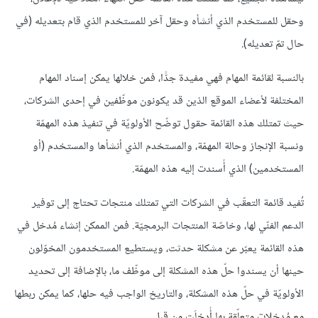
وحقل للمستخدم الذي أنشأه وحقل آخر للمستخدم الذي قام بتعديله (في
حال تمّ تعديله).
بالنسبة لقائمة المهام فهي مفيدة جدًّا، فمن خلالها يمكن إسناد المهام
المختلفة لأعضاء الموقع الذين قد يكونون موظّفين في إحدى الشركات،
حيث تمتلك هذه القائمة حقول توضّح الأولويّة في تنفيذ هذه المهمّة
ونسبة الإنجاز وحالة المهمّة، والمستخدم الذي أنشأها والمستخدم (أو
المستخدمين) الذي أُسندت إليه هذه المهمّة.
تُفيد قائمة التعقّب في الشركات التي تمتلك منتجات تحتاج إلى توفير
الدعم الفنّي لها، وخاصّة المنتجات البرمجيّة. فمن الممكن إنشاء مُدخل في
هذه القائمة يعبّر عن مشكلة حدثت، ويستطيع المستخدمون المخوّلون
حينها أن يسندوا حلّ هذه المشكلة إلى موظّف ما، بالإضافة إلى تحديد
الأولويّة في حلّ هذه المشكلة، والتاريخ الواجب فيه حلها، كما يمكن ربطها
مع مُدخلات متعلّقة بها أُدخلَت من قبل.