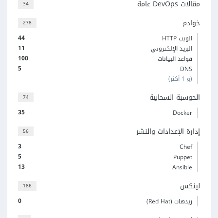
مقالات DevOps عامة
34
خوادم
278
44
الويب HTTP
11
البريد الإلكتروني
100
قواعد البيانات
5
DNS
(و 1 أكثر)
الحوسبة السحابية
74
35
Docker
إدارة الإعدادات والنشر
56
3
Chef
5
Puppet
13
Ansible
لينكس
186
0
ريدهات (Red Hat)