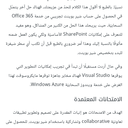
نسبيًّا. بالطبع لا أقول هذا الكلام للحدّ من عزيمتك، فهناك حل آخر يتمثّل
في الحصول على حساب شير بوينت تجريبي من خدمة Office 365
السحابيّة، حيث يريحك هذا الحل من الكثير من المشاكل، وهو مفيد
للتعرف على إمكانيّات SharePoint الأساسيّة ولكي يكون العمل ضمنه
مألوفًا بالنسبة إليك وهذا أمر ضروري بالطبع قبل أن تكتب أي سطر شيفرة
للبدء بتخصيص شير بوينت.
وفي حال أردت مستقبلًا أن تبدأ في تجريب إمكانيات التطوير التي
يوفرها Visual Studio فهناك مخابر جاهزة توفرها مايكروسوفت لهذا
الغرض على خدمة ويندوز السحابيّة Windows Azure.
الامتحانات المعتمدة
الهدف من الامتحانات هو إثبات المقدرة على تصميم وتطوير تطبيقات
تعاونيّة collaborative وتشاركيّة باستخدام شير بوينت. للحصول على