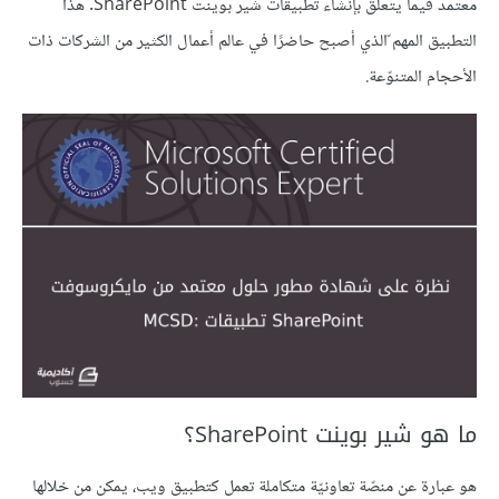
معتمد فيما يتعلّق بإنشاء تطبيقات شير بوينت SharePoint. هذا
التطبيق المهم ّالذي أصبح حاضرًا في عالم أعمال الكثير من الشركات ذات
الأحجام المتنوّعة.
ما هو شير بوينت SharePoint؟
هو عبارة عن منصّة تعاونيّة متكاملة تعمل كتطبيق ويب، يمكن من خلالها