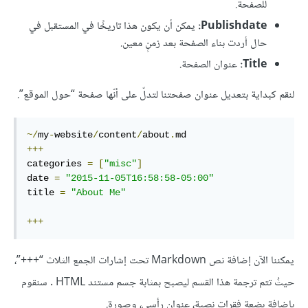
للصفحة.
Publishdate:
يمكن أن يكون هذا تاريخًا في المستقبل في
حال أردت بناء الصفحة بعد زمنٍ معين.
Title:
عنوان الصفحة.
لنقم كبداية بتعديل عنوان صفحتنا لتدلّ على أنّها صفحة “حول الموقع”.
~/
my
-
website
/
content
/
about
.
+++
categories 
=
[
"misc"
]
date 
=
"2015-11-05T16:58:58-05:00"
title 
=
"About Me"
+++
يمكننا الآن إضافة نص Markdown تحت إشارات الجمع الثلاث “+++”،
حيثُ تتم ترجمة هذا القسم ليصبح بمثابة جسم مستند HTML . سنقوم
بإضافة بضعة فقرات نصية، عنوانٍ رأسي، وصورة.