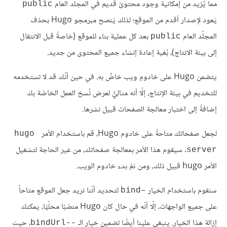
مما يُزيد من إمكانية وجود محتوىً قديم في المجلّد العام
public
يَعود لإصدار أقدم من الموقع؛ لذلك يَنصح مبرمجو Hugo بحذف
المجلّد العام
بعد كل عملية بناء للموقع (خاصةً قبل الانتقال
public
إلى بيئة الانتاج)، بُغية إعادة إنشاء جميع المحتوى من جديد.
يتضمن Hugo على خادومِ ويب خاصٍّ به. في حين أنّك قد لا تستخدمه
للتخديم في بيئة الإنتاج، إلّا أنه مثاليٌّ لعرض نُسخ العمل الخاصّة بك
إضافةً إلى اختبار معالجة الصفحات قبيل نشرها.
لجعل صفحاتك متاحةً على خادوم Hugo، قم باستخدام الأمر
hugo 
. سيقوم هذا الأمر بمعالجة صفحاتك، من غير الحاجة لتشغيل
server
الأمر hugo قبيل ذلك، ومن ثمّ بدء خادوم الويب.
سنقوم باستخدام الخيار
لتحديد أنّنا نريد جعل الموقع متاحاً
–bind
على جميع الواجهات، إلّا أنّه في حال كان Hugo منصّبًا محلّيًا، يمكنك
إزالة هذا الخيار. ينبغي علينا أيضًا تضمين خيار الـ
، حيث
--bindUrl