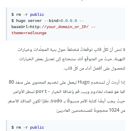
$ rm 
-
r 
public
$ hugo server 
--
bind
=
0.0
.
0.0
--
baseUrl
=
http
:
//your_domain_or_IP/ --
theme=redlounge
لا تنسَ أنّ لكلّ قالبٍ توقعاتٌ مُختلفةُ حول بنية المجلّدات وخيارات
التهيئة، حيثُ من المتوقّع أنك ستحتاج إلى تعديل بعض الخيارات
للحصول على أفضل أداء من كلّ قالب.
إذا أردت أن تَستخدم Hugo ليعمل على تخديم المحتوى على منفذ 80
كما هوَ مُعتاد لخادوم ويب، قم بإضافة الخيار
لسطر الأوامر،
–port
حيثُ يجب أيضًا كتابة الأمر مسبوقًا بـ
، نظرًا لكونِ المنافذ الأصغر
sudo
من 1024 محجوبةً للمستخدمين العاديين:
$ rm 
-
r 
public