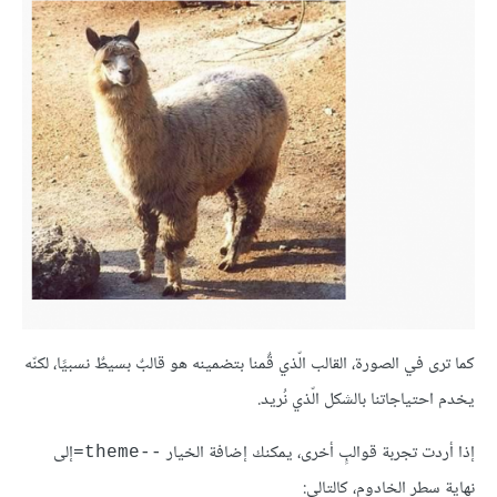
كما ترى في الصورة، القالب الّذي قٌمنا بتضمينه هو قالبٌ بسيطٌ نسبيًا، لكنّه
يخدم احتياجاتنا بالشكل الّذي نُريد.
إذا أردت تجربة قوالبٍ أخرى، يمكنك إضافة الخيار
إلى
--theme=
نهاية سطر الخادوم، كالتالي: