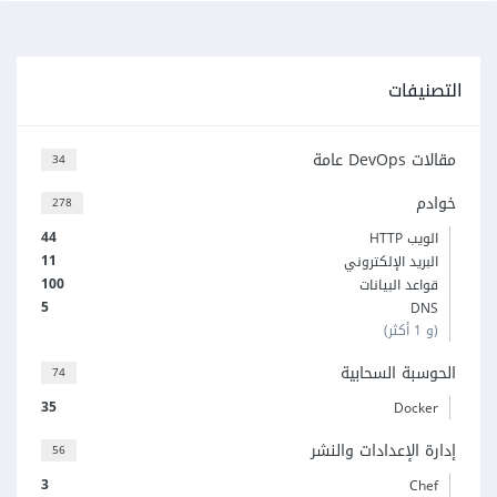
التصنيفات
مقالات DevOps عامة
34
خوادم
278
44
الويب HTTP
11
البريد الإلكتروني
100
قواعد البيانات
5
DNS
(و 1 أكثر)
الحوسبة السحابية
74
35
Docker
إدارة الإعدادات والنشر
56
3
Chef