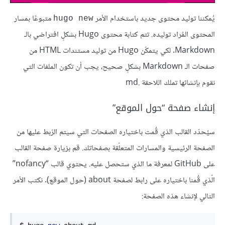
يُمكننا توليد محتوى جديد باستخدام الأمر
متبوعًا بمسار
hugo new
المحتوى المُراد توليده. تتم كتابة محتوى Hugo بشكلٍ افتراضي بالـ
Markdown. لكي يتمكّن Hugo من توليد مستندات HTML من
صفحات الـ Markdown بشكلٍ صحيح، يجب أن تكون الملفات التي
نقوم بإنشائها تملك اللاحقة .md
إنشاء صفحة “حول الموقع”
سيُحدّد القالب الذي قُمت باختياره الصفحات التي سيتم الرّبط عليها من
الصفحة الرئيسية والمسارات المتعلّقة بصفحاتك. قم بزيارة صفحة القالب
على GitHub لمعرفة ما الذي ستحصل عليه. يحتوي قالب “nofancy”
الّذي قُمنا باختياره على رابط لصفحة about (حول الموقع). نكتب الأمر
التالي لإنشاء هذه الصفحة: