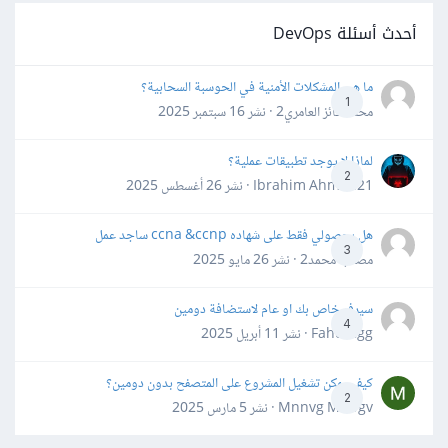
أحدث أسئلة DevOps
ما هي المشكلات الأمنية في الحوسبة السحابية؟
1
محمد فائز العامري2 · نشر
16 سبتمبر 2025
لماذا لا يوجد تطبيقات عملية؟
2
Ibrahim Ahmed21 · نشر
26 أغسطس 2025
هل بحصولي فقط على شهاده ccna &ccnp ساجد عمل
3
مصعب محمد2 · نشر
26 مايو 2025
سيرفر خاص بك او عام لاستضافة دومين
4
Fahd Ggg · نشر
11 أبريل 2025
كيف يمكن تشغيل المشروع على المتصفح بدون دومين؟
2
Mnnvg Mnbgv · نشر
5 مارس 2025