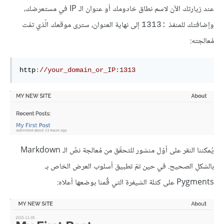
عند زيارتك الآن لاسم نطاق خادومك أو عنوان الـ IP في مستعرضك،
وإضافتك للمنفذ
إلى نهاية العنوان، سترى موقعك الّذي تمّت
:1313
مُعالجته:
http
:
//your_domain_or_IP:1313
يُمكننا النقر على أوّل منشور للتحقّق من مُعالجة نصِّ الـ Markdown
بالشكلِ الصحيح. في حين تمّ تطبيق أسلوب العرض الخاص بـ
Pygments على كتلة الشيفرة التي قٌمنا بوضعها أعلاه: