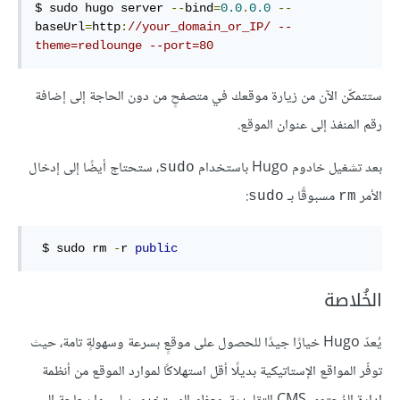
$ sudo hugo server 
--
bind
=
0.0
.
0.0
--
baseUrl
=
http
:
//your_domain_or_IP/ --
theme=redlounge --port=80
ستتمكّن الآن من زيارة موقعك في متصفحٍ من دون الحاجة إلى إضافة
رقم المنفذ إلى عنوان الموقع.
بعد تشغيل خادوم Hugo باستخدام
، ستحتاج أيضًا إلى إدخال
sudo
الأمر
مسبوقًا بـ
:
sudo
rm
 $ sudo rm 
-
r 
public
الخُلاصة
يُعدّ Hugo خيارًا جيدًا للحصول على موقعٍ بسرعة وسهولةٍ تامة، حيث
توفّر المواقع الإستاتيكية بديلًا أقل استهلاكًا لموارد الموقع من أنظمة