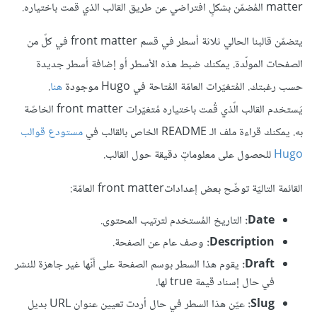
matter المُضمّن بشكلٍ افتراضي عن طريق القالب الذي قمت باختياره.
يتضمّن قالبنا الحالي ثلاثة أسطر في قسم front matter في كلّ من
الصفحات المولّدة. يمكنك ضبط هذه الأسطر أو إضافة أسطر جديدة
حسب رغبتك. المُتغيّرات العامّة المُتاحة في Hugo موجودة
هنا
.
يَستخدم القالب الّذي قُمت باختياره مُتغيّرات front matter الخاصّة
به. يمكنك قراءة ملف الـ README الخاص بالقالب في
مستودع قوالب
Hugo
للحصول على معلوماتٍ دقيقة حول القالب.
القائمة التاليّة توضّح بعض إعداداتfront matter العامّة:
Date:
التاريخ المُستخدم لترتيب المحتوى.
Description:
وصف عام عن الصفحة.
Draft:
يقوم هذا السطر بوسم الصفحة على أنّها غير جاهزة للنشر
في حال إسناد قيمة true لها.
Slug:
عيّن هذا السطر في حال أردت تعيين عنوان URL بديل