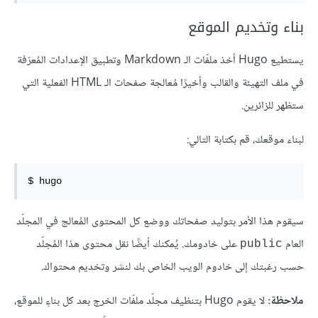
بناء وتخديم الموقع
يستطيع Hugo أخذ ملفّات الـ Markdown وتطبيق الإعدادات المُعرّفة
في ملف التهيئة والقالب وأخيرًا مُعالجة صفحات الـ HTML الفعلية التي
ستظهر للزائرين.
لبناء موقعك، قم بكتابة التالي:
$ hugo
سيقوم هذا الأمر بتوليد صفحاتك ووضع كل المحتوى المُعالج في المجلّد
العام
على خادومك. يُمكنك أيضًا نقل محتوى هذا المُجلّد
public
حسب رغبتك إلى خادوم الويب الخاص بك لنشر وتخديم محتواك.
ملاحظة:
لا يقوم Hugo بتنظيف مجلّد ملفّات الخرج بعد كل بناءٍ للموقع،