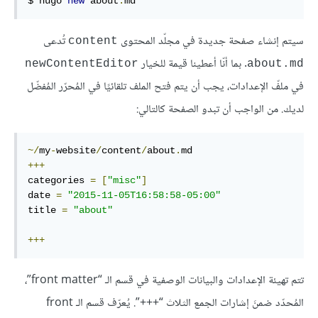
$ hugo 
new
 about
.
md
سيتم إنشاء صفحة جديدة في مجلّد المحتوى
تُدعى
content
. بما أنّا أعطينا قيمة للخيار
newContentEditor
about.md
في ملفّ الإعدادات، يجب أن يتم فتح الملف تلقائيًا في المُحرّر المُفضّل
لديك. من الواجب أن تبدو الصفحة كالتالي:
~/
my
-
website
/
content
/
about
.
+++
categories 
=
[
"misc"
]
date 
=
"2015-11-05T16:58:58-05:00"
title 
=
"about"
+++
تتم تهيئة الإعدادات والبيانات الوصفية في قسم الـ “front matter”،
المُحدّد ضمنَ إشارات الجمع الثلاث “+++”. يُعرّف قسم الـ front