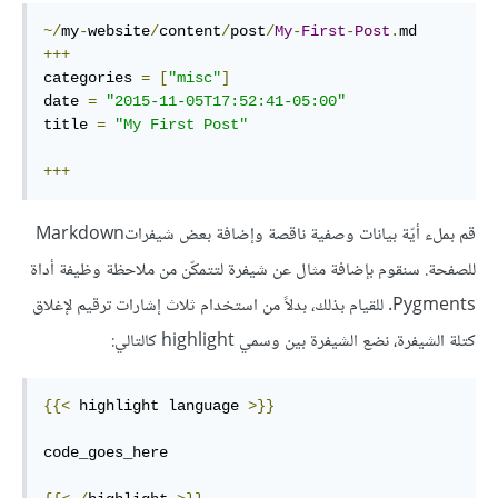
~/
my
-
website
/
content
/
post
/
My
-
First
-
Post
.
+++
categories 
=
[
"misc"
]
date 
=
"2015-11-05T17:52:41-05:00"
title 
=
"My First Post"
+++
قم بملء أيّة بيانات وصفية ناقصة وإضافة بعض شيفراتMarkdown
للصفحة. سنقوم بإضافة مثال عن شيفرة لتتمكّن من ملاحظة وظيفة أداة
Pygments. للقيام بذلك، بدلاً من استخدام ثلاث إشارات ترقيم لإغلاق
كتلة الشيفرة، نضع الشيفرة بين وسمي highlight كالتالي:
{{<
 highlight language 
>}}
code_goes_here
