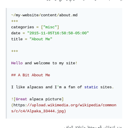
~/
my
-
website
/
content
/
about
.
+++
categories 
=
[
"misc"
]
date 
=
"2015-11-05T16:58:58-05:00"
title 
=
"About Me"
+++
Hello
 and welcome to my site
!
## A Bit About Me
I like alpacas and I
'
m a fan of 
static
 sites
.
![
Great
 alpaca picture
]
(
https
:
//upload.wikimedia.org/wikipedia/common
s/c/c4/Alpaka_33444.jpg)
عند انتهائك، قم بحفظ وإغلاق الملف.