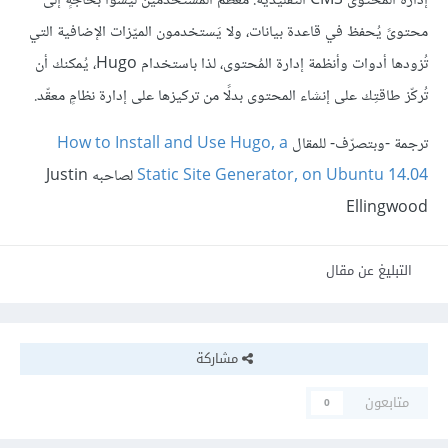
إدارة المُحتوى CMS التقليدية. معظم المستخدمين ليسوا بحاجةٍ إلى
محتوىً يُحفظ في قاعدة بيانات، ولا يَستخدمون الميّزات الإضافية التي
تُزودها أدوات وأنظمة إدارة المُحتوى، لذا باستخدام Hugo، يُمكنك أن
تُركّز طاقتِك على إنشاء المحتوى بدلًا من تركيزها على إدارة نظامٍ معقّد.
ترجمة -وبتصرّف- للمقال
How to Install and Use Hugo, a
Static Site Generator, on Ubuntu 14.04
لصاحبه Justin
Ellingwood
التبليغ عن مقال
مشاركة
متابعون
0