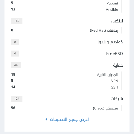
5
Puppet
13
Ansible
لينكس
186
0
ريدهات (Red Hat)
خواديم ويندوز
0
FreeBSD
4
حماية
44
18
الجدران النارية
5
VPN
14
SSH
شبكات
124
56
سيسكو (Cisco)
اعرض جميع التصنيفات