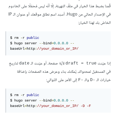
قٌمنا بضبط هذا الخيار في ملفِّ التهيئة، إلّا أنّه ليس مُحمّلًا على الخادوم
في الإصدار الحالي من Hugo. أسنِد اسم نطاق موقعك أو عنوان الـ IP
الخاصّ بك لهذا الخيار:
$ rm 
-
r 
public
$ hugo server 
--
bind
=
0.0
.
0.0
--
baseUrl
=
http
:
//your_domain_or_IP/
إذا عيّنت
لأيّة صفحة، أو عيّنت الـ
لتاريخٍ
date
draft = true
في المستقبل لمحتواك، يُمكنك بناء وعرض هذه الصفحات بإضافة
خيارات الـ
والـ
إلى الأمر على التّوالي:
-F
-D
$ rm 
-
r 
public
$ hugo server 
--
bind
=
0.0
.
0.0
--
baseUrl
=
http
:
//your_domain_or_IP/ -D -F