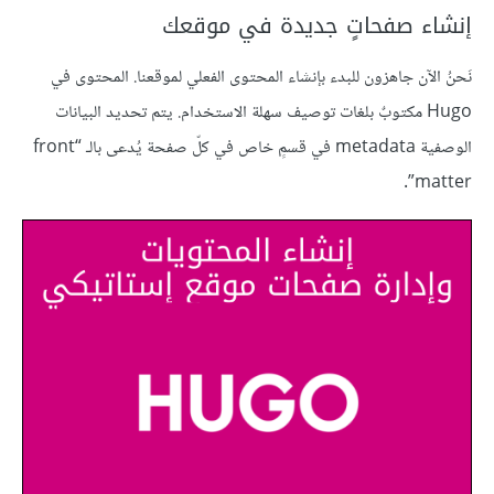
إنشاء صفحاتٍ جديدة في موقعك
نَحنُ الآن جاهزون للبدء بإنشاء المحتوى الفعلي لموقعنا. المحتوى في
Hugo مكتوبٌ بلغات توصيف سهلة الاستخدام. يتم تحديد البيانات
الوصفية metadata في قسمٍ خاص في كلّ صفحة يُدعى بالـ “front
matter”.