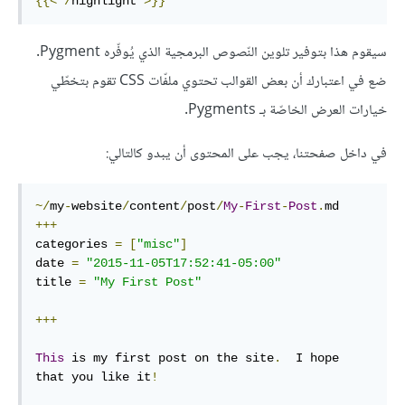
{{<
/
highlight 
>}}
سيقوم هذا بتوفير تلوين النّصوص البرمجية الذي يُوفّره Pygment.
ضع في اعتبارك أن بعض القوالب تحتوي ملفّات CSS تقوم بتخطّي
خيارات العرض الخاصّة بـ Pygments.
في داخل صفحتنا، يجب على المحتوى أن يبدو كالتالي:
~/
my
-
website
/
content
/
post
/
My
-
First
-
Post
.
+++
categories 
=
[
"misc"
]
date 
=
"2015-11-05T17:52:41-05:00"
title 
=
"My First Post"
+++
This
 is my first post on the site
.
  I hope 
that you like it
!