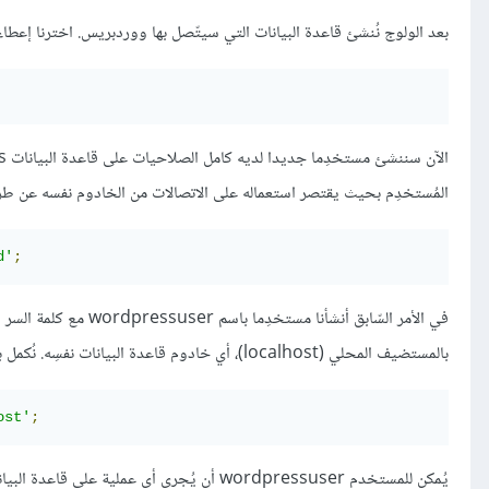
بعد الولوج نُنشئ قاعدة البيانات التي سيتّصل بها ووردبريس. اخترنا إعطاء اسم wordpress لقاعدة البيانات ليسهُل علينا التعرف عل
المُستخدِم بحيث يقتصر استعماله على الاتصالات من الخادوم نفسه عن طريق استخدام localhost أثناء تنف
d'
;
بالمستضيف المحلي (localhost)، أي خادوم قاعدة البيانات نفسِه. نُكمل بإعطاء هذا المستخدِم كامل الصّلاحيات على قاعدة البيانات wordpress:
ost'
;
يُمكن للمستخدم wordpressuser أن يُجري أي عملية على قاعدة البيانات wordpress بشرطِ أن يكون متصلا من خادوم قاعدة البيانات.