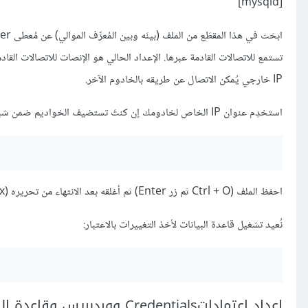
[mysqld]
IP خارجي يُمكن الاتصال عن طريقه بالخادوم الآخر.
استخدِم عنوان IP الخاص لخادومك إن كنتَ تستضيف الخواديم ضمن شبكة داخلية Private network. إن لم تكن لديك شبكة داخلية استخدم عنوان IP العمومي.
احفظ الملف (Ctrl + O ثم زر Enter) ثم أغلقه بعد الانتهاء من تحريره (Ctrl + x).
نُعيد تشغيل قاعدة البيانات لأخذ التغييرات بالاعتبار:
إعداد اعتماداتCredentials ووردبريس وقاعدة البيانات