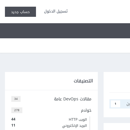
تسجيل الدخول
حساب جديد
التصنيفات
مقالات DevOps عامة
34
ن
1
خوادم
278
44
الويب HTTP
11
البريد الإلكتروني