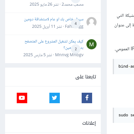
مصعب محمد2 · نشر
26 مايو 2025
 البيانات بعناوين الشبكة التي
سيرفر خاص بك او عام لاستضافة دومين
ير هذا الإعداد والإشارة إلى عنوان
4
Fahd Ggg · نشر
11 أبريل 2025
كيف يمكن تشغيل المشروع على المتصفح
بدون دومين؟
2
Mnnvg Mnbgv · نشر
5 مارس 2025
bind
-
a
تابعنا على
sudo s
إعلانات