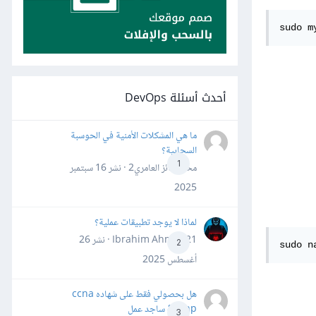
sudo m
أحدث أسئلة DevOps
ما هي المشكلات الأمنية في الحوسبة
السحابية؟
1
محمد فائز العامري2 · نشر
16 سبتمبر
2025
لماذا لا يوجد تطبيقات عملية؟
Ibrahim Ahmed21 · نشر
26
2
sudo n
أغسطس 2025
هل بحصولي فقط على شهاده ccna
&ccnp ساجد عمل
3