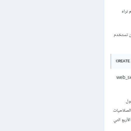
ار أي اسم نراه
يعني هذا أنك يجب أن تستخدم
CREATE
الجهات التي يُمكنه الاتصال منها بخادوم الويب (حيثُ web_server_IP
وحذف سطر من جدول
السبب أن هذه الصلاحيات
لأربع التي