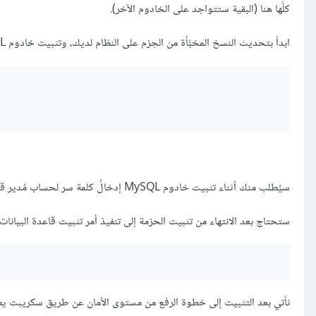
كلَّها هنا (البقية ستتواجد على الخادوم الآخر).
ابدأ بتحديث النسخ المخبَّأة من الحِزم على النظام لديك، وتثبيت خادوم MySQL:
سيُطلب منك أثناء تثبيت خادوم MySQL إدخالُ كلمة سر لحساب مُدير قاعدة البيانات (الحساب الجذرRoot user) ثم تأكيدُها.
ستحتاج بعد الانتهاء من تثبيت الحزمة إلى تنفيذ أمر تثبيت قاعدة البيانات 
نأتي بعد التثبيت إلى خطوة الرفع من مستوى الأمان عن طريق سكريبت يطلُب تعطيل بعض إعداد