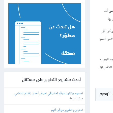
ن أننا
ماد صلاحيات Privileges تختلف حسب الجهة التي يتصل منها المستخدِم. يُمكن مثلا أن نُنشئ مستخدمَيْن باسم "user" ولكن كل
ل نفس اسم
وم الويب
للاختراق.
أحدث مشاريع التطوير على مستقل
تصميم وتنفيذ موقع احترافي لعرض أعمال إنتاج إعلامي
mysql 
منذ 5 ساعة
اختبار و تطوير موقع قايم