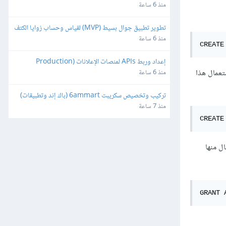
منذ 6 ساعة
تطوير تطبيق جوال بسيط (MVP) لقياس وحساب زوايا الكتف
منذ 6 ساعة
CREATE
إعداد وربط APIs لمنصات الإعلانات (Production 
Ready)
جهات التي يُمكن منها استعمال هذا
منذ 6 ساعة
تركيب وتخصيص سكريبت 6ammart (باك إند وتطبيقات) 
ورفعه على السيرفر والمتجر
منذ 7 ساعة
CREATE
 الاتصال منها
GRANT 