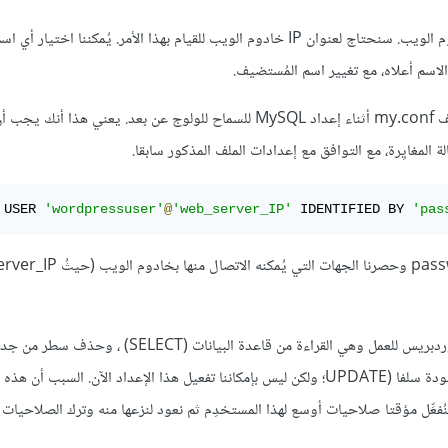
فلننشئ الآن الحساب المرافق الذي ستستخدمه الاتصالات القادمة من خادوم الويب. سنحتاج لعنوان IP خادوم الويب للقيام بهذا الأمر. يُمكننا اختي
اسم أعلاه، مع تغيير اسم المُستضيف.
انتبه إلى أنه ينبغي استخدام نفس عناوين الشبكة التي استخدمتَها في ملف my.conf أثناء إعداد MySQL للسماح للولوج عن بعد. 
 USER 
'wordpressuser'
@
'web_server_IP'
 IDENTIFIED BY 
'pas
يُنشِئ هذا الأمر مستخدِما باسم wordpressuser مع كلمة السر password وحصرنا 
الهدف هو أن تقتصر صلاحيات هذا المستخدم على صلاحيات يحتاجها ووردبريس للعمل وهي القراءة من قاعدة البيانات (SELECT) ، 
(DELETE)، وإضافة سطر إلى جدول (INSERT) وتحديث البيانات الموجودة سلفا (UPDATE؛ ولكن ليس بإمكاننا تفعيل هذا الإعداد الآن. 
فعِّل مؤقتا صلاحيات أوسع لهذا المستخدِم ثم نعود لنزعها منه وترك الصلاحيات ا