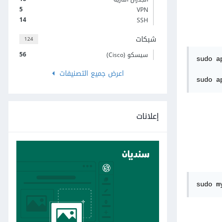
5
VPN
14
SSH
شبكات
124
56
سيسكو (Cisco)
sudo a
اعرض جميع التصنيفات
sudo a
إعلانات
sudo m