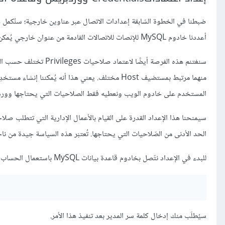
ضبطنا في الخطوة السّابقة إعدادات الاتصال عبر عناوين خارجية؛ سنُكمل هذ
أعددنا خادوم MySQL للإنصات للاتصالات القادمة من عنوان خارجي يُمكن لبقية الأجهزة الاتصال عبره، إلا أنه حتى اللحظة لاتوجد أي قاعدة بيانات للاتصال بها.
منهما مرتبط بمستضيف Host مختلف. يعني هذا أنه يُ
المستخدم على خادوم الويب ونعطيه فقط الصلاحيات التي يحتاجها وور
سيمنحنا هذا الإعداد القدرة على القيام بالأعمال الإدارية التي تتطلب 
الحد الأدنى من الصّلاحيات التي يحتاجها. تُعتبَر هذه السياسة جيدة من 
للبدء في الإعداد نتّصل بخادوم قاعدة بيانات MySQL باستعمال الحساب الجذر وكلمة سر المدير عبر الأمر:
سيُطلَب منك إدخال كلمة سر المدير بعد تنفيذ هذا الأمر.