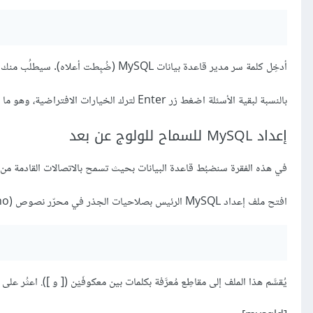
أدخِل كلمة سر مدير قاعدة بيانات MySQL (ضُبِطت أعلاه). سيطلُب منك ما إذا كنت تريد تغيير كلمة السّر، أدخِل N إن لم ترغَب في ذلك.
بالنسبة لبقية الأسئلة اضغط زر Enter لترك الخيارات الافتراضية، وهو ما سينتُج عنه حذف بعض قواعد البيانات التجريبية وقفل الولوج Access.
إعداد MySQL للسماح للولوج عن بعد
في هذه الفقرة سنضبُط قاعدة البيانات بحيث تسمح بالاتصالات القادمة م
افتح ملف إعداد MySQL الرئيس بصلاحيات الجذر في محرّر نصوص (Nano في هذا المثال):
يُقسَّم هذا الملف إلى مقاطِع مُعرَّفة بكلمات بين معكوفَيْن ([ و ]). اعثُر على المقطَع المعرَّف ب mysqld (ل