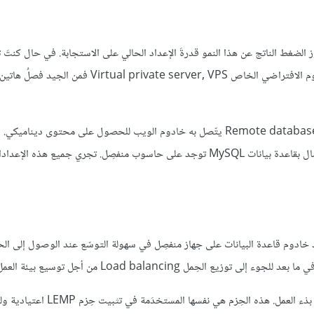
الضغط الناتج عن هذا النمو قدرةَ الإعداد الحالي على الاستجابة. في حال كنت
خادوم الويب والنهاية الخلفيةBackend لقاعدة البيانات على نفس الخادوم الافتراضي الخاص  server, VPS
سنناقِش في هذا المقال كيفية إعداد خادوم قاعدة بيانات بعيد Remote database server يتّصل به خادوم الويب للحصول على محتوى دي
ووردبريس مثالا للعمل عليه. سيكون Nginx خادومَ الويب، وسنُعدّه للاتصال بقاعدة بيانات MySQL توجد على حاسوب منفصِل. تجري جميع ه
تراضي خاص ليعمل كخادوم MySQL. يُساعِد وجود خادوم قاعدة البيانات على جهاز منفصِل في سهولة التوسّع عند الوصول إلى
حِمل Load balancing من أجل توسيع بيئة العمل.
سنحتاج لتثبيت بعض الحِزم Packages على خادوم قاعدة البيانات قبل بدْء العمل. ه