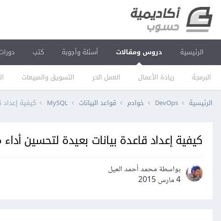
الرئيسية
دروس ومقالات
أسئلة وأجوبة
كتب
دورات
البرمجة
ريادة الأعمال
العمل الحر
التسويق والمبيعات
ال
الرئيسية
DevOps
خوادم
قواعد البيانات
MySQL
كيفية إعداد قا
كيفية إعداد قاعدة بيانات بعيدة لتحسين أداء موقع
بواسطة محمد أحمد العيل
4 مارس 2015