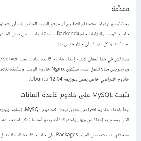
مقدِّمة
يحدُث، مع ازدياد استخدام التطبيق أو موقع الويب الخاص بك، أن يتجاوز 
بحيثُ تنمو كل منهما على جهاز خاص بها.
خادوم افتراضي خاص يعمل بتوزيعة Ubuntu 12.04.
تثبيت MySQL على خادوم قاعدة البيانات
نبدأ بإعداد خادوم اف
الذي يسمح به إعدادٌ من جهاز واحد، كما أنه يضع أساسا يُمكن استخدامه في ما بعد للجوء إلى توزيع ال