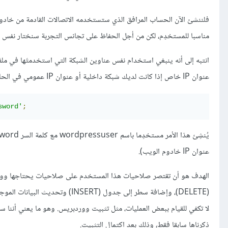
مناسبا للمستخدِم، لكن من أجل الحفاظ على تجانس التجربة سنختار نفس ال
عنوان IP خاص إذا كانت لديك شبكة داخلية أو عنوان IP عمومي في الحالة المغايِرة، مع التوافق مع إعدادات الملف المذكور سابقا.
sword'
;
عنوان IP خادوم الويب).
لا تكفي للقيام ببعض العمليات، مثل تثبيت ووردبريس. وهو ما يعني أننا سنُ
ذكرناها سابقا فقط، وذلك بعد اكتمال التثبيت.