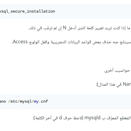
ysql_secure_installation
ن حواسيب أخرى.
ano 
/
etc
/
mysql
/
my
.
cnf 
احِظ حرف d في آخر الكلمة):