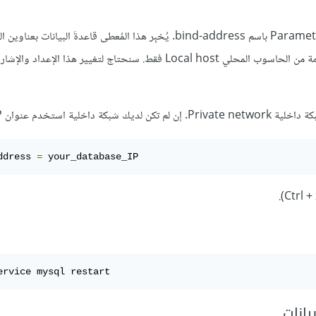
ابحَث في هذا المقطَع من الملف (بينَه وبين المُعرِّف الموالي) عن مُعطى Parameter باسم bind-address. يُخبِر هذا المُعطى قاعدةَ
تستمع للاتصالات القادمة عبرها. الإعداد الحالي هو الإنصات للاتصالات القادمة من الحاسوب المحلي Local host فقط. سنحتاج لتغي
ddress 
=
 your_database_IP 
ervice mysql restart 