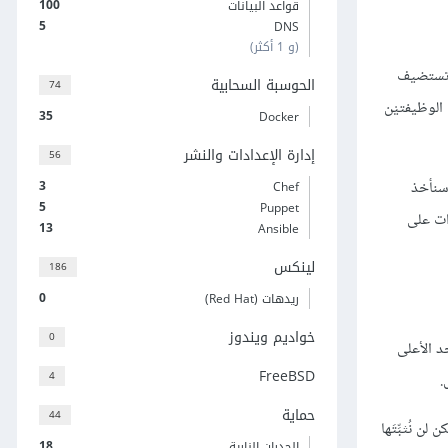
100
قواعد البيانات
5
DNS
(و 1 أكثر)
َ تستضيف
الحوسبة السحابية
74
Virtual private فمن الجيد فصلُ هاتين الوظيفتيْن
35
Docker
إدارة الإعدادات والنشر
56
3
ناميكي. سنأخذ
Chef
5
Puppet
ذه الإعدادات على
13
Ansible
لينكس
186
0
ريدهات (Red Hat)
خواديم ويندوز
0
 الحد الأعلى
FreeBSD
4
حماية
44
ذه الحِزم هي نفسها المستخدَمة في تثبيت حِزم LEMP اعتيادية ولكن لن نُثبِّتَها
18
الجدران النارية