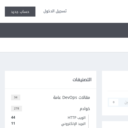
تسجيل الدخول
حساب جديد
التصنيفات
مقالات DevOps عامة
34
ن
0
خوادم
278
44
الويب HTTP
11
البريد الإلكتروني