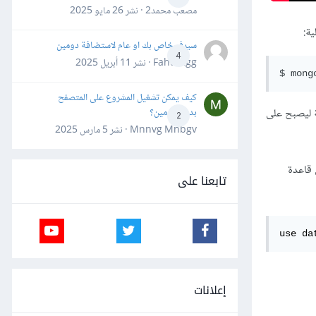
مصعب محمد2 · نشر
26 مايو 2025
سيرفر خاص بك او عام لاستضافة دومين
4
Fahd Ggg · نشر
11 أبريل 2025
كيف يمكن تشغيل المشروع على المتصفح
بدون دومين؟
نافذة الطرفية ليصبح على
2
Mnnvg Mnbgv · نشر
5 مارس 2025
 قاعدة
تابعنا على
use da
إعلانات