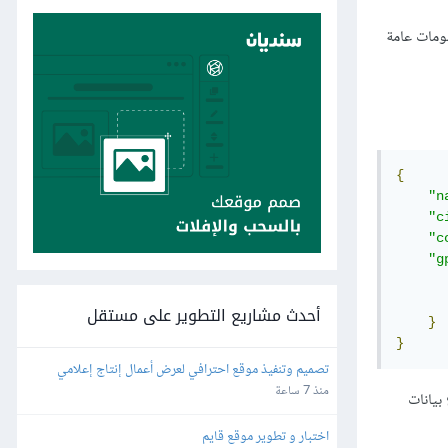
علومات عامة
{
"n
"c
"c
"g
أحدث مشاريع التطوير على مستقل
}
}
تصميم وتنفيذ موقع احترافي لعرض أعمال إنتاج إعلامي
منذ 7 ساعة
بيانات
اختبار و تطوير موقع قايم