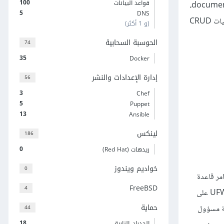
100
قواعد البيانات
نشرح في هذه المقالة طريقة التعامل مع نظام إدارة قواعد البيانات MongoDB الذي يمتاز بكونه نظام غير علاقي وموجه نحو المستندات document-oriented،
5
DNS
أي أنه يخزن البيانات في هيئة مستندات، ومثله مثل بقية أنظمة إدارة قواعد البيانات فهو يتعامل مع البيانات عبر أربع عمليات أساسية نسميها اختصارًا عمليات CRUD
(و 1 أكثر)
الحوسبة السحابية
74
35
Docker
إدارة الإعدادات والنشر
56
3
Chef
5
Puppet
13
Ansible
لينكس
186
0
ريدهات (Red Hat)
خواديم ويندوز
0
 واجهة أوامر Mongodb المعروفة باسم Mongodb Shell وتنفيذ أوامر قاعدة
FreeBSD
4
البيانات.كما يجب توفّر خادم يعمل بنظام Ubuntu يحتوي على مستخدم عادي غير الجذر يمتلك صلاحيات sudo، مع تفعيل جدار الحماية الافتراضي UFW على
حماية
44
بيانات لديه صلاحية مسؤول
18
الجدران النارية