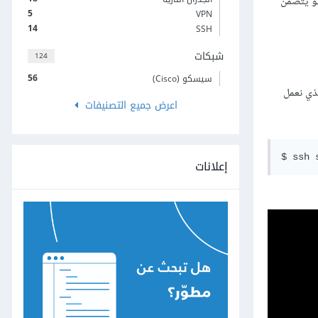
 يتضمن
5
VPN
14
SSH
شبكات
124
56
سيسكو (Cisco)
CRU على البيانات، علينا الاتصال بقاعدة بيانات MongoDB عبر الصدفة MongoDB Shell. فإذا كان خادم MongoDB الذي نعمل
اعرض جميع التصنيفات
إعلانات