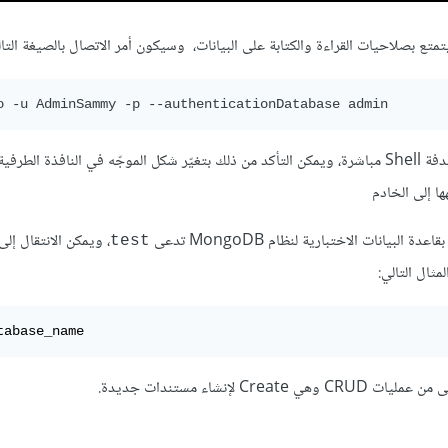
ستُطلب منا كلمة المرور لمستخدم قاعدة البيانات وبعد كتابتها ستفتح الصدفة Shell مباشرة، ويمكن التأكد من ذلك بتغيّر شكل الموجّه في ال
ا إلى الخادم
، ويمكن الانتقال إلى
test
مثال التالي:
tabase_name