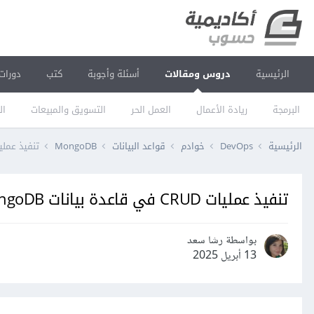
الرئيسية
دروس ومقالات
أسئلة وأجوبة
كتب
دورات
البرمجة
ريادة الأعمال
العمل الحر
التسويق والمبيعات
ال
الرئيسية
DevOps
خوادم
قواعد البيانات
MongoDB
تنفيذ عمليات CRUD في قاعدة بيان
تنفيذ عمليات CRUD في قاعدة بيانات MongoDB
بواسطة رشا سعد
13 أبريل 2025