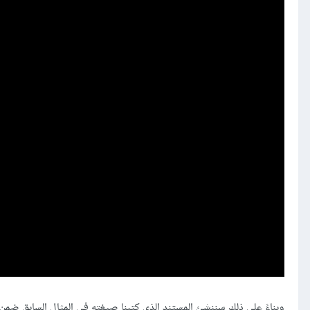
وبناءً على ذلك سننشئ المستند الذي كتبنا صيغته في المثال السابق ضم