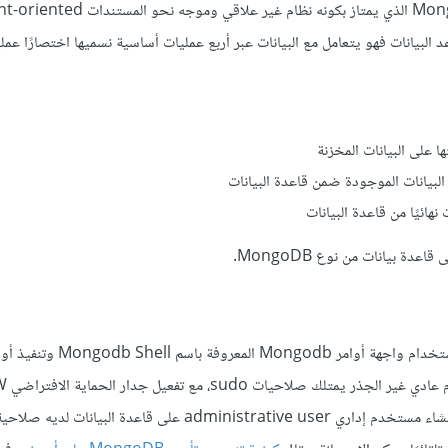
ة بيانات من نوع MongoDB.
لمتابعة سير العمل في هذا المقال يتوجب امتلاك معرفة أساسية بكيفية استخدام
على الخادم، وتأمين قاعدة البيانات بإنشاء مستخدم إداري administrative user على قاعدة ال