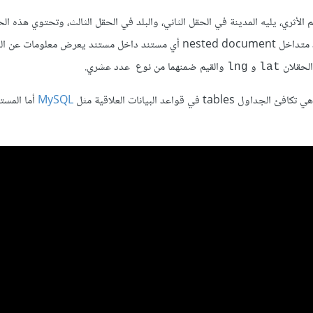
الأثري، يليه المدينة في الحقل الثاني، والبلد في الحقل الثالث، وتحتوي هذه الح
، فهو مستند متداخل nested document أي مستند داخل مستند يعرض معلومات عن
الحقلان
و
والقيم ضمنهما من نوع عدد عشري.
lng
lat
MySQL
أما المست