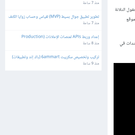
منذ 7 ساعة
قول الثلاثة
تطوير تطبيق جوال بسيط (MVP) لقياس وحساب زوايا الكتف
 الموقع
منذ 7 ساعة
إعداد وربط APIs لمنصات الإعلانات (Production 
ندات في
Ready)
منذ 8 ساعة
تركيب وتخصيص سكريبت 6ammart (باك إند وتطبيقات) 
ورفعه على السيرفر والمتجر
منذ 9 ساعة