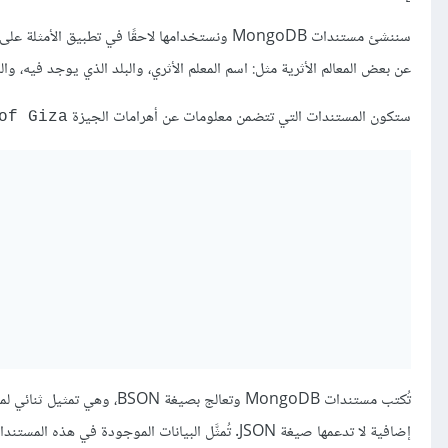
سننشئ مستندات MongoDB ونستخدامها لاحقًا في تط
عن بعض المعالم الأثرية مثل: اسم المعلم الأثري، والبلد الذي يوجد فيه، وا
ستكون المستندات التي تتضمن معلومات عن أهرامات الجيزة
of Giza
تُكتب مستندات MongoDB وتعالج بصيغة BSON، وهي تمثيل ثنائي لملفات
إضافية لا تدعمها صيغة JSON. تُمثَّل البيانات الموجودة في هذه المستندات بهيئة أزواج حقل وقيمة