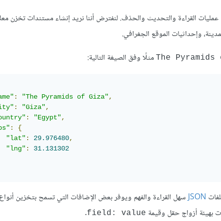
بيق الأمثلة على عمليات القراءة والتحديث والحذف. لنفترض أننا نريد إنشاء مستندات تخزن م
لمدينة، وإحداثيات الموقع الجغرافي.
مثلًا وفق الصيغة التالية:
The Pyramids 
ame"
:
"The Pyramids of Giza"
,
ity"
:
"Giza"
,
ountry"
:
"Egypt"
,
ps"
:
{
"lat"
:
29.976480
,
"lng"
:
31.131302
JSON
سهل القراءة والفهم ويوفر بعض الإضافات التي تسمح بتخزين أنواع 
.
field: value