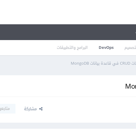
تصميم
DevOps
البرامج والتطبيقات
ات MongoDB
متابعو
مشاركة