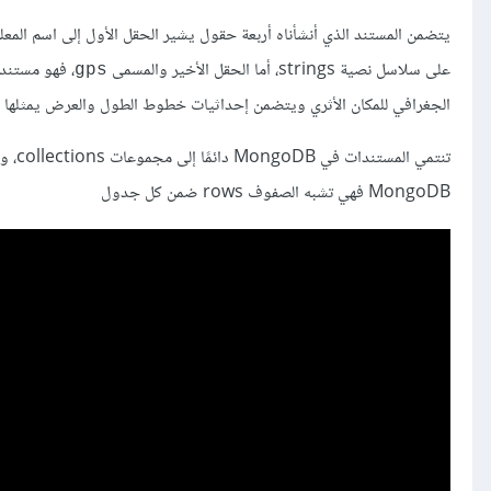
يتضمن المستند الذي أنشأناه أربعة حقول يشير الحقل الأول إلى اسم المعلم 
على سلاسل نصية strings، أما الحقل الأخير والمسمى
gps
الجغرافي للمكان الأثري ويتضمن إحداثيات خطوط الطول والعرض يمثلها 
تنتمي المستندات في MongoDB دائمًا إلى مجموعات collections، وهي تكافئ الجداول tables في قواعد البيانات العلاقية مثل
MongoDB فهي تشبه الصفوف rows ضمن كل جدول