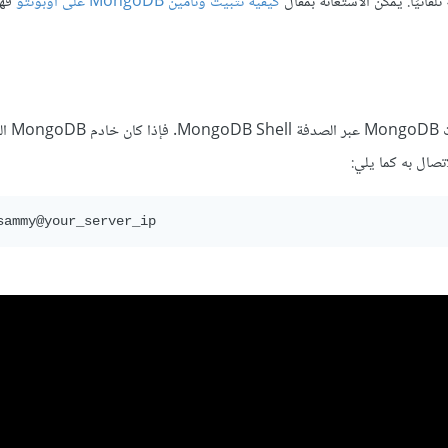
كيفية تثبيت وتأمين MongoDB على أوبونتو
فهو
قبل البدء بتنفيذ عمليات D
تصال به كما يلي: