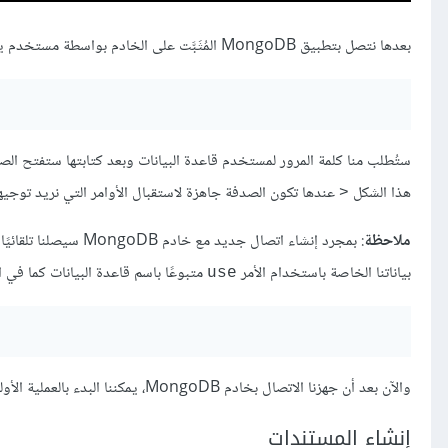
بعدها نتصل بتطبيق MongoDB المُثَبَّت على الخادم بواسطة مستخدم يتمتع بصلاحيات القراءة والكتابة على البيانات، وسيكون أمر الاتصال بالصيغة التالية:
هذا الشكل
عندها تكون الصدفة جاهزة لاستقبال الأوامر التي نريد توجيهه
<
ملاحظة
: بمجرد إنشاء اتصال جديد مع خادم MongoDB سيصلنا تلقائيًا بقاعدة البيانات الاختبارية لنظام MongoDB تدعى
بياناتنا الخاصة باستخدام الأمر
متبوعًا باسم قاعدة البيانات كما في ال
use
والآن بعد أن جهزنا الاتصال بخادم MongoDB، يمكننا البدء بالعملية الأولى من عمليات CRUD وهي Create لإنشاء مستندات جديدة.
إنشاء المستندات