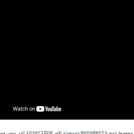
ن مجموعة باسم
باستخدام الأمر
الذي ينشئ مستند
insertOne
monuments