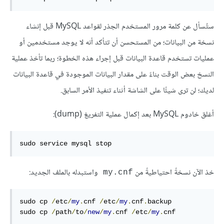
ستُسأل عن كلمة مرور المستخدم الجذر لقواعد MySQL قبل إنشاء
نسخة من البيانات؛ من المستحسن أن تتأكد أنه لا يوجد مستخدمين أو
عمليات تستخدم قاعدة البيانات قبل إجراء هذه الخطوة؛ ربما تأخذ عملية
النسخ بعض الوقت بناءً على مقدار البيانات الموجودة في قاعدة البيانات
لديك؛ لن ترى شيئًا على الشاشة أثناء تنفيذ الأمر السابق.
أغلق خادوم MySQL بعد إكمال عملية التفريغ (dump):
sudo service mysql stop
خذ الآن نسخةً احتياطيةً من
واستبدله بالملف الجديد:
my.cnf
sudo cp 
/
etc
/
my
.
cnf 
/
etc
/
my
.
cnf
.
backup

sudo cp 
/
path
/
to
/
new
/
my
.
cnf 
/
etc
/
my
.
cnf