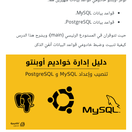
توفر أوبنتو خادومَيّ قواعد بيانات شهيرَين هما:
قواعد بيانات MySQL.
قواعد بيانات PostgreSQL.
حيث تتوفران في المستودع الرئيسي (main)؛ ويشرح هذا الدرس
كيفية تثبيت وضبط خادومَي قواعد البيانات آنفَيّ الذكر.