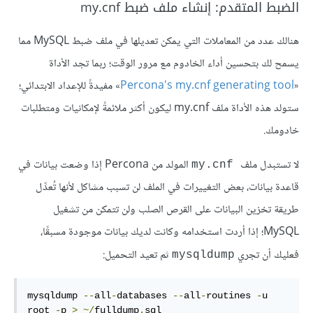
الضبط المتقدم: إنشاء ملف ضبط my.cnf
هنالك عدد من المعاملات التي يمكن تعديلها في ملف ضبط MySQL مما
يسمح لك بتحسين أداء الخادوم مع مرور الوقت؛ ربما تجد الأداة
«
Percona's my.cnf generating tool
» مفيدةً للإعداد الابتدائي؛
ستولد هذه الأداة ملف my.cnf ليكون أكثر ملائمةً لإمكانيات ومتطلبات
خادومك.
لا تستبدل ملف
المولد من Percona إذا وضعت بيانات في
my.cnf
قاعدة بيانات، بعض التغييرات في الملف لن تسبب مشاكل لأنها تُعدِّل
طريقة تخزين البيانات على القرص الصلب ولن تتمكن من تشغيل
MySQL؛ إذا أردت استخدامه وكانت لديك بيانات موجودة مسبقًا،
فعليك أن تجري
ثم تعيد التحميل:
mysqldump
mysqldump 
--
all
-
databases 
--
all
-
routines 
-
u 
root 
-
p 
>
~/
fulldump
.
sql