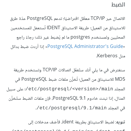
الضبط
الاتصال عبر TCP/IP معطَّل افتراضيًا؛ تدعم PostgreSQL عدّة طرق
للاستيثاق من العميل؛ طريقة الاستيثاق IDENT تُستعمَل للمستخدمين
المحليين ولمستخدم postgres ما لم يُضبَط غير ذلك؛ رجاءً راجع
«
Administrator's Guide
PostgreSQL
» إذا أردت ضبط بدائل
مثل Kerberos.
سنفترض في ما يلي أنك ستُفعِّل اتصالات TCP/IP وتستخدم طريقة
MD5 للاستيثاق من العميل؛ تُخزَّن ملفات ضبط PostgreSQL في
المجلد ‎
؛ على سبيل
/etc/postgresql/<version>/main
المثال، إذا ثبتت خادوم PostgreSQL 9.1، فإن ملفات الضبط ستُخزَّن
في المجلد ‎
.
/etc/postgresql/9.1/main
تنويه
: لضبط الاستيثاق بطريقة ident، فأضف مدخلات إلى