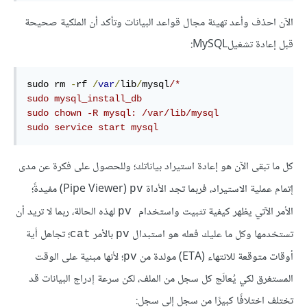
الآن احذف وأعد تهيئة مجال قواعد البيانات وتأكد أن الملكية صحيحة
قبل إعادة تشغيلMySQL:
sudo rm 
-
rf 
/
var
/
lib
/
mysql
/*

sudo mysql_install_db

sudo chown -R mysql: /var/lib/mysql

sudo service start mysql
كل ما تبقى الآن هو إعادة استيراد بياناتك؛ وللحصول على فكرة عن مدى
إتمام عملية الاستيراد، فربما تجد الأداة
‏ (Pipe Viewer) مفيدةً؛
pv
الأمر الآتي يظهر كيفية تثبيت واستخدام
لهذه الحالة، ربما لا تريد أن
pv
تستخدمها وكل ما عليك فعله هو استبدال
بالأمر
؛ تجاهل أية
cat
pv
أوقات متوقعة للانتهاء (ETA) مولدة من
؛ لأنها مبنية على الوقت
pv
المستغرق لكي يُعالَج كل سجل من الملف، لكن سرعة إدراج البيانات قد
تختلف اختلافًا كبيرًا من سجل إلى سجل: