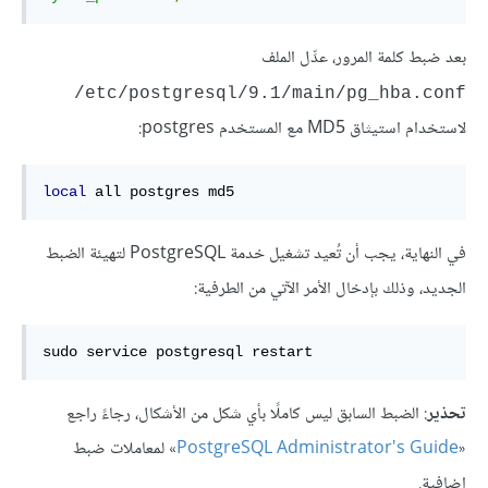
بعد ضبط كلمة المرور، عدِّل الملف
‎/etc/postgresql/9.1/main/pg_hba.conf
لاستخدام استيثاق MD5 مع المستخدم postgres:
local
 all postgres md5
في النهاية، يجب أن تُعيد تشغيل خدمة PostgreSQL لتهيئة الضبط
الجديد، وذلك بإدخال الأمر الآتي من الطرفية:
sudo service postgresql restart
تحذير
: الضبط السابق ليس كاملًا بأي شكل من الأشكال، رجاءً راجع
«
PostgreSQL Administrator's Guide
» لمعاملات ضبط
إضافية.