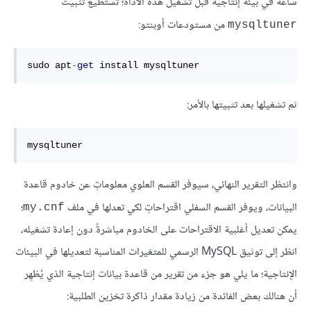
ساعة في بيئة إنتاجية قبل تشغيل هذه الأداة؛ تستطيع تثبيت
من مستودعات أوبنتو:
mysqltuner
sudo apt
-
get
 install mysqltuner
ثم تشغيلها بعد تثبيتها بالأمر:
mysqltuner
وانتظر التقرير النهائي، سيوفر القسم العلوي معلوماتٍ عن خادوم قاعدة
البيانات، ويوفر القسم السفلي اقتراحاتٍ لكي تعدلها في ملف
؛
my.cnf
يمكن تعديل أغلبية الاقتراحات على الخادوم مباشرةً دون إعادة تشغيله،
انظر إلى توثيق MySQL الرسمي للمتغيرات المناسبة لتعديلها في البيئات
الإنتاجية؛ ما يلي هو جزء من تقرير من قاعدة بيانات إنتاجية الذي يُظهِر
أن هنالك بعض الفائدة من زيادة مقدار ذاكرة تخزين الطلبية: