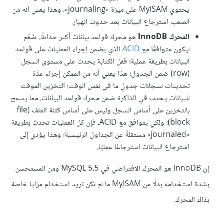
يحتوي MyISAM على ميزة «journaling»، وهذا يعني أنه من
الصعب استرجاع البيانات بعد حدوث انهيار.
المحرك InnoDB
هو محرك قواعد بيانات أكثر حداثةً، صُمِّم
ليكون متوافقًا مع
ACID
الذي يضمن إجراء العمليات على قواعد
البيانات بطريقة عملية؛ قفل الكتابة يحدث على مستوى السجل
(row) ضمن الجدول؛ هذا يعني أنه من الممكن إجراء عدِّة
تحديثات لسجلات جدولٍ ما في نفس الوقت؛ التخزين الموقت
للبيانات يحدث في الذاكرة ضمن محرك قواعد البيانات، مما يسمح
بالتخزين على أساس السجل وليس على أساس كتلة الملف (file
block)؛ ولكي يتوافق مع ACID، فإن كل العمليات تحدث بطريقة
«journaled» مستقلةً عن الجداول الرئيسية؛ وهذا يؤدي إلى
استرجاع البيانات استرجاعًا عمليًا.
إن InnoDB هو المحرك الافتراضي في MySQL 5.5 ومن المستحسن
بشدة استخدامه بدلًا من MyISAM ما لم تكن تريد استخدام مزايا خاصة
بذاك المحرك.