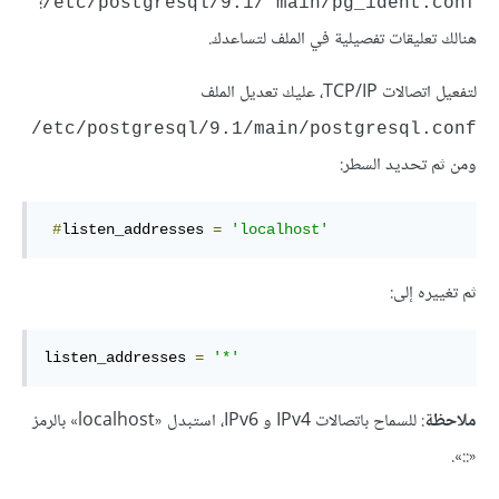
؛
/etc/postgresql/9.1/‎ main/pg_ident.conf
هنالك تعليقات تفصيلية في الملف لتساعدك.
لتفعيل اتصالات TCP/IP، عليك تعديل الملف
‎/etc/postgresql/9.1/main/postgresql.conf
ومن ثم تحديد السطر:
‎‎#
listen_addresses 
=
'localhost‎‎'
ثم تغييره إلى:
listen_addresses 
=
'*'
ملاحظة
: للسماح باتصالات IPv4 و IPv6، استبدل «localhost» بالرمز
«::».