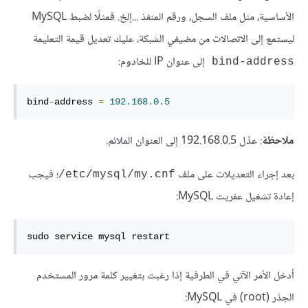
الأساسية، مثل ملف السجل، ورقم المنفذ ...إلخ. فمثلًا لضبط MySQL
ليستمع إلى الاتصالات من مضيفي الشبكة، عليك تعديل قيمة التعليمة
إلى عنوان IP للخادوم:
bind-address
bind
-
address 
=
192.168
.
0.5
ملاحظة
: عدِّل 192.168.0.5 إلى العنوان الملائم.
بعد إجراء التعديلات على ملف
؛ فيجب
‎/etc/mysql/my.cnf
إعادة تشغيل عفريت MySQL:
sudo service mysql restart
أدخل الأمر الآتي في الطرفية إذا رغبت بتغيير كلمة مرور المستخدم
الجذر (root) في MySQL: