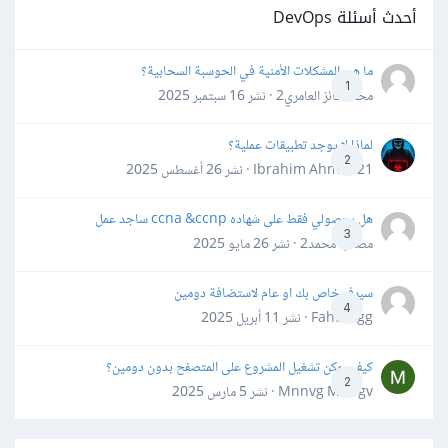
أحدث أسئلة DevOps
ما هي المشكلات الأمنية في الحوسبة السحابية؟
1
محمد فائز العامري2 · نشر
16 سبتمبر 2025
لماذا لا يوجد تطبيقات عملية؟
2
Ibrahim Ahmed21 · نشر
26 أغسطس 2025
هل بحصولي فقط على شهاده ccna &ccnp ساجد عمل
3
مصعب محمد2 · نشر
26 مايو 2025
سيرفر خاص بك او عام لاستضافة دومين
4
Fahd Ggg · نشر
11 أبريل 2025
كيف يمكن تشغيل المشروع على المتصفح بدون دومين؟
2
Mnnvg Mnbgv · نشر
5 مارس 2025