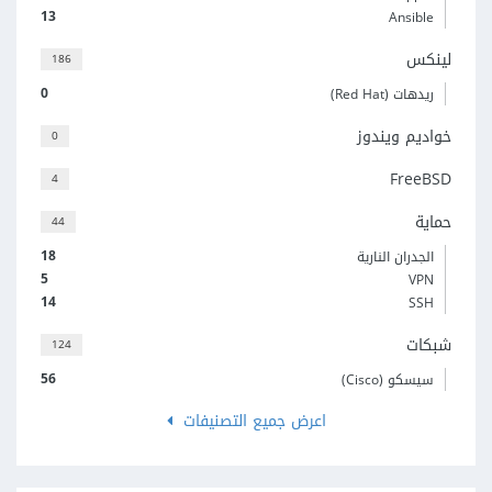
13
Ansible
لينكس
186
0
ريدهات (Red Hat)
خواديم ويندوز
0
FreeBSD
4
حماية
44
18
الجدران النارية
5
VPN
14
SSH
شبكات
124
56
سيسكو (Cisco)
اعرض جميع التصنيفات