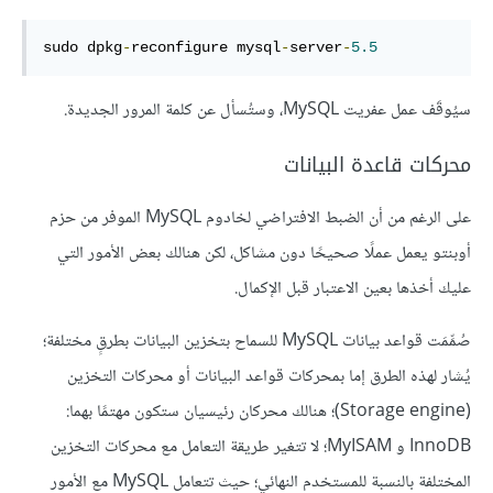
sudo dpkg
-
reconfigure mysql
-
server
-
5.5
سيُوقَف عمل عفريت MySQL، وستُسأل عن كلمة المرور الجديدة.
محركات قاعدة البيانات
على الرغم من أن الضبط الافتراضي لخادوم MySQL الموفر من حزم
أوبنتو يعمل عملًا صحيحًا دون مشاكل، لكن هنالك بعض الأمور التي
عليك أخذها بعين الاعتبار قبل الإكمال.
صُمِّمَت قواعد بيانات MySQL للسماح بتخزين البيانات بطرقٍ مختلفة؛
يُشار لهذه الطرق إما بمحركات قواعد البيانات أو محركات التخزين
(Storage engine)؛ هنالك محركان رئيسيان ستكون مهتمًا بهما:
InnoDB و MyISAM؛ لا تتغير طريقة التعامل مع محركات التخزين
المختلفة بالنسبة للمستخدم النهائي؛ حيث تتعامل MySQL مع الأمور