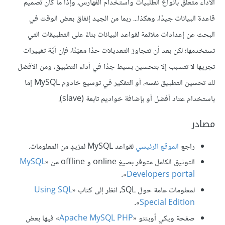
الأداء متعلقٌ بأنواع الطلبيات واستخدام الفهارس، وإذا ما كان تصميم
قاعدة البيانات جيدًا، وهكذا... ربما من الجيد إنفاق بعض الوقت في
البحث عن إعدادات ملائمة لقواعد البيانات بناءً على التطبيقات التي
تستخدمها؛ لكن بعد أن تتجاوز التعديلات حدًا معيّنًا، فإن أيّة تغييرات
تجريها لا تتسبب إلا بتحسين بسيط جدًا في أداء التطبيق، ومن الأفضل
لك تحسين التطبيق نفسه، أو التفكير في توسيع خادوم MySQL إما
باستخدام عتاد أفضل أو بإضافة خواديم تابعة (slave).
مصادر
راجع
الموقع
الرئيسي
لقواعد MySQL لمزيدٍ من المعلومات.
التوثيق الكامل متوفر بصيغ online و offline من «
MySQL
».
Developers portal
لمعلومات عامة حول SQL، انظر إلى كتاب «
Using SQL
».
Special Edition
صفحة ويكي أوبنتو «
Apache MySQL PHP
» فيها بعض