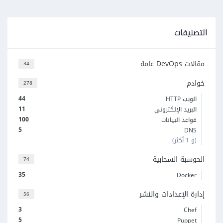
التصنيفات
مقالات DevOps عامة
34
خوادم
278
44
الويب HTTP
11
البريد الإلكتروني
100
قواعد البيانات
5
DNS
(و 1 أكثر)
الحوسبة السحابية
74
35
Docker
إدارة الإعدادات والنشر
56
3
Chef
5
Puppet