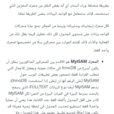
بطريقة مختلفة وراء الستار، أي أنه بغض النظر عن محرك التخزين الذي
تستخدمه، فإنك ستتعامل مع قواعد البيانات بنفس الطريقة تمامًا.
لكل محرك إيجابياته وسلبياته؛ وبينما من الممكن دمج عدِّة محركات
قواعد بيانات على مستوى الجدول، لكن ذلك خطيرٌ، فربما يقلل ذلك من
الفعالية والأداء لأنك تُقسِّم الموارد بين محركين بدلًا من تخصيصها لمحرك
واحد فقط.
المحرك MyISAM
هو الأقدم بين المحركين المذكورين؛ يمكن أن
يكون أسرع من InnoDB في حالات معيّنة ويفضل الأعمال التي
تتطلب القراءة فقط؛ تتمحور بعض تطبيقات الويب حول
MyISAM (على الرغم أنها لن تُبطَئ إذا استخدمت InnoDB)؛
يدعم MyISAM أيضًا نوع البيانات FULLTEXT؛ الذي يسمح
بالبحث بسرعة كبيرة في كمياتٍ كبيرةٍ من النص؛ لكن MyISAM
قادر على قفل الجدول بأكمله فقط عند الكتابة، هذا يعني أن عمليةً
واحدةً فقط تستطيع تحديث الجدول في لحظة زمنية معينّة؛ قد
يكون هذا إعاقةً لتوسع تطبيق يعتمد على هذا الجدول؛ ولا