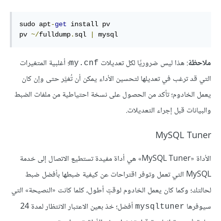
sudo apt
-
get
 install pv

pv 
~/
fulldump
.
sql 
|
 mysql
ملاحظة
: هذا ليس ضروريًا لكل تعديلات
؛ أغلبية المتغيرات
my.cnf
التي قد ترغب في تعديلها لتحسين الأداء يمكن أن تُغيَّر حتى وإن كان
يعمل الخادوم؛ تأكد من الحصول على نسخة احتياطية من ملفات الضبط
والبيانات قبل إجراء التعديلات.
MySQL Tuner
الأداة «MySQL Tuner» هي أداة مفيدة تستطيع الاتصال إلى خدمة
MySQL التي تعمل وتوفر اقتراحات عن كيفية ضبطها بأفضل ضبط
لحالتك؛ وكما كان يعمل الخادوم لوقتٍ أطول، كلما كانت «النصيحة» التي
سيوفرها
أفضل؛ خذ بعين الاعتبار الانتظار لمدة 24
mysqltuner