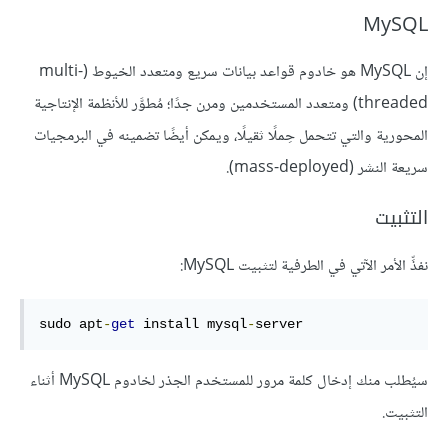
MySQL
إن MySQL هو خادوم قواعد بيانات سريع ومتعدد الخيوط (multi-
threaded) ومتعدد المستخدمين ومرن جدًا؛ مُطوَّر للأنظمة الإنتاجية
المحورية والتي تتحمل حِملًا ثقيلًا، ويمكن أيضًا تضمينه في البرمجيات
سريعة النشر (mass-deployed).
التثبيت
نفذِّ الأمر الآتي في الطرفية لتثبيت MySQL:
sudo apt
-
get
 install mysql
-
server
سيُطلب منك إدخال كلمة مرور للمستخدم الجذر لخادوم MySQL أثناء
التثبيت.