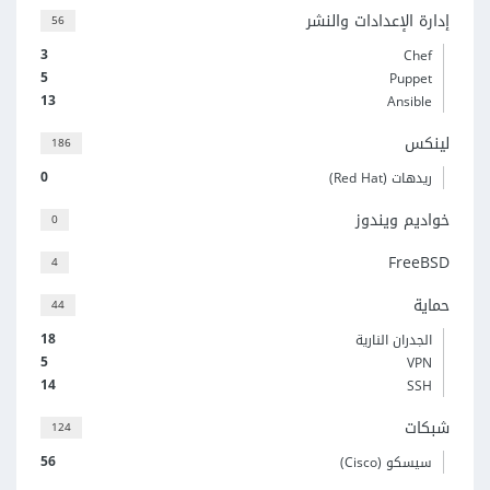
إدارة الإعدادات والنشر
56
3
Chef
5
Puppet
13
Ansible
لينكس
186
0
ريدهات (Red Hat)
خواديم ويندوز
0
FreeBSD
4
حماية
44
18
الجدران النارية
5
VPN
14
SSH
شبكات
124
56
سيسكو (Cisco)