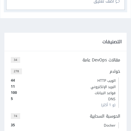
أضف تعليق
التصنيفات
مقالات DevOps عامة
34
خوادم
278
44
الويب HTTP
11
البريد الإلكتروني
100
قواعد البيانات
5
DNS
(و 1 أكثر)
الحوسبة السحابية
74
35
Docker