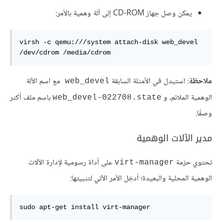
يمكن وصل جهاز CD-ROM إلى آلة وهمية بالأمر:
virsh -c qemu:///system attach-disk web_devel 
/dev/cdrom /media/cdrom
ملاحظة
: استبدل في الأمثلة السابقة
مع اسم الآلة
web_devel
الوهمية الملائم، و
باسم ملف أكثر
web_devel-022708.state
وصفًا.
مدير الآلات الوهمية
تحتوي حزمة
على أداة رسومية لإدارة الآلات
virt-manager
الوهمية المحلية والبعيدة؛ أدخِل الأمر الآتي لتثبيتها:
sudo apt-get install virt-manager