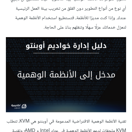
أي نوع من أنواع التطوير دون القلق من تخريب بيئة العمل الرئيسية
عندك. وإذا كنت مديرًا للأنظمة، فتستطيع استخدام الأنظمة الوهمية
لتعزل خدماتك عزلًا سهلًا وتنقلهم بناءً على الحاجة.
تقنية الأنظمة الوهمية الافتراضية المدعومة في أوبنتو هي KVM، تتطلب
KVM ملحقات لدعم الأنظمة الوهمية في عتاد Intel و AMD؛ وتقنية