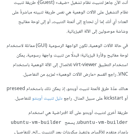
أنت الآن جاهز لتثبيت نظام تشغيل «ضيف» (Guest)؛ طريقة تثبيت
نظام التشغيل على الآلات الوهمية هي نفس طريقة تثبيته مباشرةً على
العتاد؛ أي أنك إما أن تحتاج إلى أتمتة التثبيت، أو إلى لوحة مفاتيح
وشاشة موصولين إلى الآلة الفيزيائية.
في حالة الآلات الوهمية، تكون الواجهة الرسومية (GUI) مماثلة لاستخدام
لوحة مفاتيح وفأرة فيزيائية؛ فبدلًا من تثبيت واجهة رسومية، يمكن
استخدام التطبيق virt-viewer للاتصال إلى الآلة الوهمية باستخدام
VNC، راجع القسم «عارض الآلات الوهمية» لمزيدٍ من التفاصيل.
هنالك عدِّة طرق لأتمتة تثبيت أوبنتو، إذ يمكن ذلك باستخدام preseed
أو kickstart على سبيل المثال. راجع
دليل تثبيت أوبنتو
للتفاصيل.
طريقة أخرى لتثبيت أوبنتو على آلة افتراضية هي استخدام
، يسمح
ubuntu-vm-builder
ubuntu-vm-builder
بإعداد متقدم للأقسام، وتنفيذ سكربتات بعد التثبيت ...إلخ. للتفاصيل،