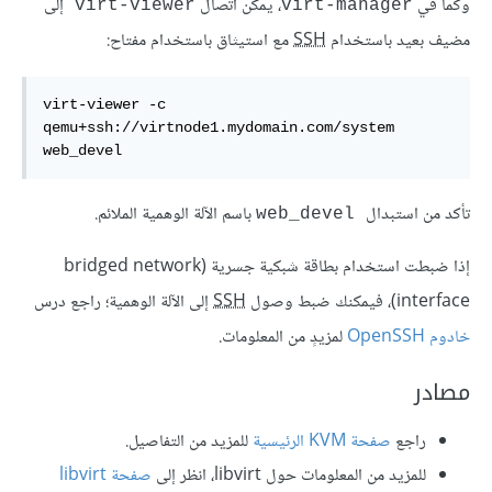
وكما في
، يمكن اتصال
إلى
virt-viewer
virt-manager
مضيف بعيد باستخدام
SSH
مع استيثاق باستخدام مفتاح:
virt-viewer -c 
qemu+ssh://virtnode1.mydomain.com/system 
web_devel
تأكد من استبدال
باسم الآلة الوهمية الملائم.
web_devel
إذا ضبطت استخدام بطاقة شبكية جسرية (bridged network
interface)، فيمكنك ضبط وصول
SSH
إلى الآلة الوهمية؛ راجع درس
خادوم OpenSSH
لمزيدٍ من المعلومات.
مصادر
راجع
صفحة
KVM
الرئيسية
للمزيد من التفاصيل.
للمزيد من المعلومات حول libvirt، انظر إلى
صفحة
libvirt