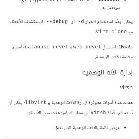
: تحديد «المشرف» (hypervisor) الذي
سيُتصَّل به.
يمكن أيضًا استخدام الخيار
أو
لاستكشاف الأخطاء
‎--debug
‎-d
مع
.
virt-clone
ملاحظة
: استبدل
و
بأسماء
database_devel
web_devel
ملائمة للآلات الوهمية.
إدارة الآلة الوهمية
virsh
هنالك عدِّة أدوات متوفرة لإدارة الآلات الوهمية و
؛ يمكن أن
libvirt
تُستخدَم الأداة
من سطر الأوامر؛ هذه بعض الأمثلة:
virsh
لعرض قائمة بالآلات الوهمية التي تعمل: