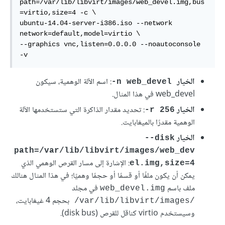
path=/var/lib/libvirt/images/web_devel.img,bus
=virtio,size=4 -c \

ubuntu-14.04-server-i386.iso --network 
network=default,model=virtio \

--graphics vnc,listen=0.0.0.0 --noautoconsole 
-v
الخيار
: اسم الآلة الوهمية، سيكون
‎-n web_devel
web_devel في هذا المثال.
الخيار ‎
: تحديد مقدار الذاكرة التي ستستخدمها الآلة
-r 256
الوهمية مقدرًا بالميغابايت.
الخيار
‎--disk
path=/var/lib/libvirt/images/web_dev
: الإشارة إلى مسار القرص الوهمي الذي
el.img,size=4
يمكن أن يكون ملفًا أو قسمًا أو حجمًا وهميًا؛ في هذا المثال هنالك
ملف باسم
في مجلد
web_devel.img
بحجم 4 غيغابايت،
‎/var/lib/libvirt/images/‎
وسيستخدم virtio كناقل للقرص (disk bus).