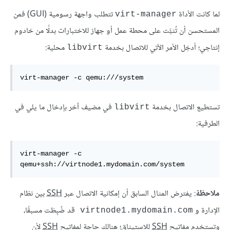
لما كانت الأداة
تتطلب واجهة رسومية (GUI) فمن
virt-manager
المستحسن أن تُثبَّت على محطة عمل أو جهاز للاختبارات بدلًا من خادوم
إنتاجي؛ أدخِل الأمر الآتي للاتصال بخدمة
محلية:
libvirt
virt-manager -c qemu:///system
تستطيع الاتصال بخدمة
في مضيف آخر بإدخال ما يلي في
libvirt
الطرفية:
virt-manager -c 
qemu+ssh://virtnode1.mydomain.com/system
ملاحظة
: يفترض المثال السابق أن إمكانية الاتصال عبر
SSH
بين نظام
الإدارة و
قد ضُبِطَت مسبقًا،
virtnode1.mydomain.com
وتستخدم مفاتيح
SSH
للاستيثاق؛ هنالك حاجة لمفاتيح
SSH
لأن