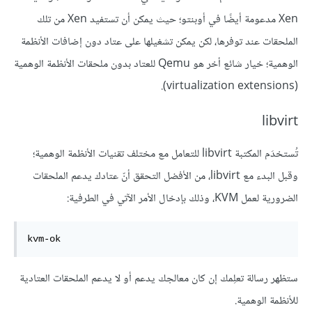
Xen مدعومة أيضًا في أوبنتو؛ حيث يمكن أن تستفيد Xen من تلك
الملحقات عند توفرها، لكن يمكن تشغيلها على عتاد دون إضافات الأنظمة
الوهمية؛ خيار شائع أخر هو Qemu للعتاد بدون ملحقات الأنظمة الوهمية
(virtualization extensions).
libvirt
تُستخدَم المكتبة libvirt للتعامل مع مختلف تقنيات الأنظمة الوهمية؛
وقبل البدء مع libvirt، من الأفضل التحقق أنّ عتادك يدعم الملحقات
الضرورية لعمل KVM، وذلك بإدخال الأمر الآتي في الطرفية:
kvm-ok
ستظهر رسالة تعلِمك إن كان معالجك يدعم أو لا يدعم الملحقات العتادية
للأنظمة الوهمية.