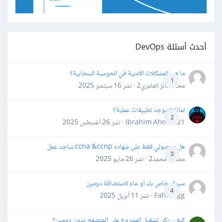
أحدث أسئلة DevOps
ما هي المشكلات الأمنية في الحوسبة السحابية؟
1
محمد فائز العامري2 · نشر
16 سبتمبر 2025
لماذا لا يوجد تطبيقات عملية؟
2
Ibrahim Ahmed21 · نشر
26 أغسطس 2025
هل بحصولي فقط على شهاده ccna &ccnp ساجد عمل
3
مصعب محمد2 · نشر
26 مايو 2025
سيرفر خاص بك او عام لاستضافة دومين
4
Fahd Ggg · نشر
11 أبريل 2025
كيف يمكن تشغيل المشروع على المتصفح بدون دومين؟