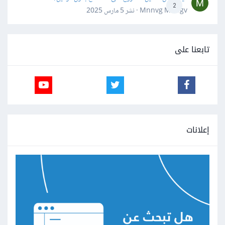
2
Mnnvg Mnbgv · نشر
5 مارس 2025
تابعنا على
إعلانات