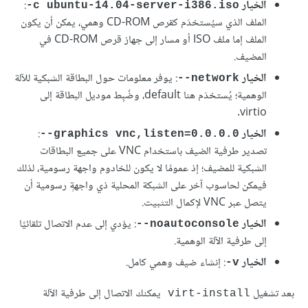
الخيار
‎:
-c ubuntu-14.04-server-i386.iso
الملف الذي سيُستخدَم كقرص CD-ROM وهمي، يمكن أن يكون
الملف إما ملف ISO أو مسار إلى جهاز قرص CD-ROM في
المضيف.
الخيار
: يوفر معلومات حول البطاقة الشبكية للآلة
‎--network
الوهمية؛ يُستخدَم هنا default، وضُبِط موديل البطاقة إلى
virtio.
الخيار
‎
:
--graphics vnc,listen=0.0.0.0
تصدير طرفية الضيف باستخدام VNC على جميع البطاقات
الشبكية للمضيف؛ إذ عمومًا لا يكون للخادوم واجهة رسومية، لذلك
فيمكن لحاسوب آخر على الشبكة المحلية ذي واجهةٍ رسومية أن
يتصل عبر VNC لإكمال التثبيت.
الخيار
‎
: يؤدي إلى عدم الاتصال تلقائيًا
--noautoconsole
إلى طرفية الآلة الوهمية.
الخيار
‎
: إنشاء ضيف وهمي كامل.
-v
بعد تشغيل
يمكنك الاتصال إلى طرفية الآلة
virt-install