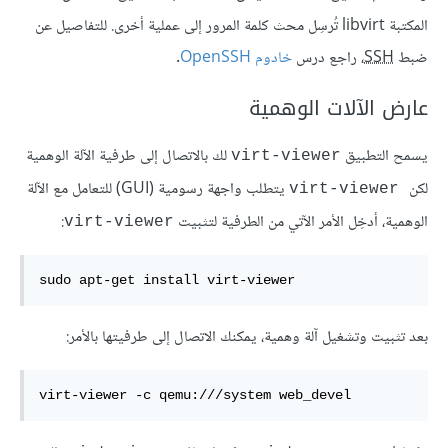
المكتبة libvirt تُرسِل محث كلمة المرور إلى عملية أخرى. للتفاصيل عن
ضبط
SSH
، راجع درس
خادوم OpenSSH
.
عارض الآلات الوهمية
يسمح التطبيق
لك بالاتصال إلى طرفية الآلة الوهمية
virt-viewer
لكن
يتطلب واجهة رسومية (GUI) للتعامل مع الآلة
virt-viewer
الوهمية، أدخِل الأمر الآتي من الطرفية لتثبيت
:
virt-viewer
sudo apt-get install virt-viewer
بعد تثبيت وتشغيل آلة وهمية، يمكنك الاتصال إلى طرفيتها بالأمر:
virt-viewer -c qemu:///system web_devel