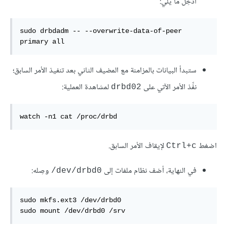
أدخِل ما يلي:
sudo drbdadm -- --overwrite-data-of-peer 
primary all
ستبدأ البيانات بالمزامنة مع المضيف الثاني بعد تنفيذ الأمر السابق؛
نفِّذ الأمر الآتي على
لمشاهدة العملية:
drbd02
watch -n1 cat /proc/drbd
اضغط
لإيقاف الأمر السابق.
Ctrl+c
في النهاية، أضف نظام ملفات إلى ‎
وصِله:
/dev/drbd0
sudo mkfs.ext3 /dev/drbd0

sudo mount /dev/drbd0 /srv