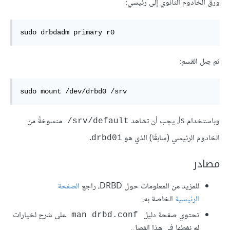
ورقّ الخادوم الثانوي إلى رئيسي:
sudo drbdadm primary r0
ثم صِل القسم:
sudo mount /dev/drbd0 /srv
وباستخدام ls، يجب أن تشاهد
منسوخةً من
‎/srv/default
الخادوم الرئيسي (سابقًا) الذي هو
.
drbd01
مصادر
للمزيد من المعلومات حول DRBD، راجع
الصفحة
الرئيسية
الخاصة به.
تحتوي صفحة دليل
على شرح لخيارات
man drbd.conf
لم نغطها في هذا الفصل.