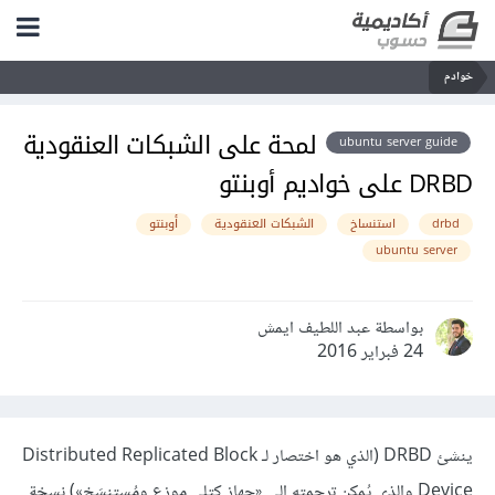
خوادم
لمحة على الشبكات العنقودية
ubuntu server guide
DRBD على خواديم أوبنتو
drbd
استنساخ
الشبكات العنقودية
أوبنتو
ubuntu server
بواسطة عبد اللطيف ايمش
24 فبراير 2016
ينشئ DRBD (الذي هو اختصار لـ Distributed Replicated Block
Device والذي يُمكن ترجمته إلى «جهاز كتلي موزع ومُستنسَخ») نسخة