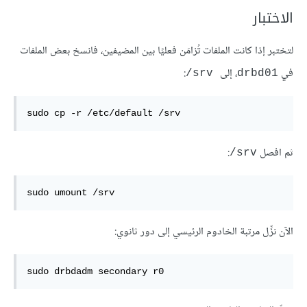
الاختبار
لتختبر إذا كانت الملفات تُزامَن فعليًا بين المضيفين، فانسخ بعض الملفات
في
، إلى
:
‎/srv
drbd01
sudo cp -r /etc/default /srv
ثم افصل
:
‎/srv
sudo umount /srv
الآن نزِّل مرتبة الخادوم الرئيسي إلى دور ثانوي:
sudo drbdadm secondary r0