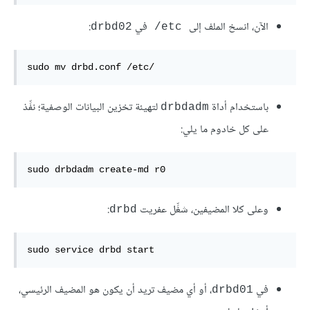
الآن، انسخ الملف إلى
في
:
drbd02
‎ /‎etc
sudo mv drbd.conf /etc/
باستخدام أداة
لتهيئة تخزين البيانات الوصفية؛ نفِّذ
drbdadm
على كل خادوم ما يلي:
sudo drbdadm create-md r0
وعلى كلا المضيفين، شغِّل عفريت
:
drbd
sudo service drbd start
في
، أو أي مضيف تريد أن يكون هو المضيف الرئيسي،
drbd01