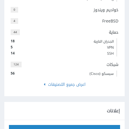
خواديم ويندوز
0
FreeBSD
4
حماية
44
18
الجدران النارية
5
VPN
14
SSH
شبكات
124
56
سيسكو (Cisco)
اعرض جميع التصنيفات
إعلانات