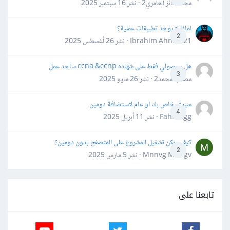
محمد فائز العامري2 · نشر
16 سبتمبر 2025
لماذا لا يوجد تطبيقات عملية؟
2
Ibrahim Ahmed21 · نشر
26 أغسطس 2025
هل بحصولي فقط على شهاده ccna &ccnp ساجد عمل
3
مصعب محمد2 · نشر
26 مايو 2025
سيرفر خاص بك او عام لاستضافة دومين
4
Fahd Ggg · نشر
11 أبريل 2025
كيف يمكن تشغيل المشروع على المتصفح بدون دومين؟
2
Mnnvg Mnbgv · نشر
5 مارس 2025
تابعنا على