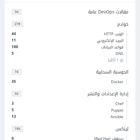
مقالات DevOps عامة
34
خوادم
278
44
الويب HTTP
11
البريد الإلكتروني
100
قواعد البيانات
5
DNS
(و 1 أكثر)
الحوسبة السحابية
74
35
Docker
إدارة الإعدادات والنشر
56
3
Chef
5
Puppet
13
Ansible
لينكس
186
0
ريدهات (Red Hat)