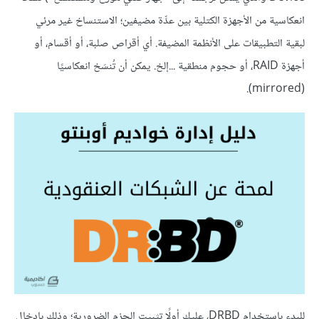
انعكاسية من الأجهزة الكتلية بين عدِّة مضيفين؛ الاستنساخ غير مرئي
لبقية التطبيقات على الأنظمة المضيفة. أي أقراص صلبة، أو أقسام، أو
أجهزة RAID، أو حجوم منطقية ...إلخ. يمكن أن تُنسَخ انعكاسيًا
(mirrored).
للبدء باستخدام DRBD، عليك أولًا تثبيت الحزم الضرورية؛ وذلك بإدخال