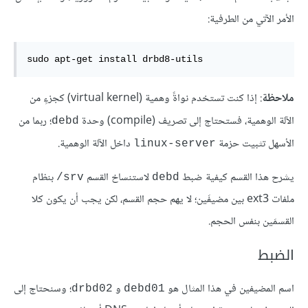
الأمر الآتي من الطرفية:
sudo apt-get install drbd8-utils
ملاحظة
: إذا كنت تستخدم نواةً وهمية (virtual kernel) كجزءٍ من
الآلة الوهمية، فستحتاج إلى تصريف (compile) وحدة
؛ ربما من
debd
الأسهل تثبيت حزمة
داخل الآلة الوهمية.
linux-server
يشرح هذا القسم كيفية ضبط
لاستنساخ القسم ‎
بنظام
/srv
debd
ملفات ext3 بين مضيفَين؛ لا يهم حجم القسم، لكن يجب أن يكون كلا
القسمَين بنفس الحجم.
الضبط
اسم المضيفين في هذا المثال هو
و
؛ وسنحتاج إلى
drbd02
debd01