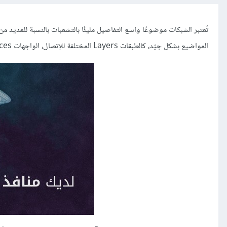
تُعتبر الشبكات موضوعًا واسع التفاصيل مليئًا بالتشعبات بالنسبة للعديد من
المواضيع بشكل جيّد، كالطبقات Layers المختلفة للإتصال، الواجهات Interfaces، والبروتوكولات Protocols.