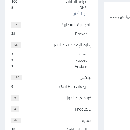
100
قواعد البيانات
5
DNS
(و 1 أكثر)
ها لفهم هذه
الحوسبة السحابية
74
35
Docker
إدارة الإعدادات والنشر
56
3
Chef
5
Puppet
13
Ansible
لينكس
186
0
ريدهات (Red Hat)
خواديم ويندوز
0
FreeBSD
4
حماية
44
18
الجدران النارية