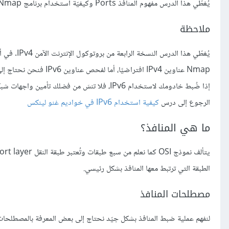
يُغطّي هذا الدرس مفهوم المنافذ Ports وكيفيّة استخدام برنامج Nmap للحصول على معلومات حول حالة منافذ الجهاز على الشبكة.
ملاحظة
Nmap عناوين IPv4 افتراضيًا، أما لفحص عناوين IPv6 فنحن نحتاج إلى تحديد الخيار المناسب (nmap -6).
الرجوع إلى درس
كيفية استخدام IPv6 في خواديم غنو لينكس
ما هي المنافذ؟
الطبقة التي ترتبط معها المنافذ بشكل رئيسي.
مصطلحات المنافذ
لنفهم عملية ضبط المنافذ بشكل جيّد نحتاج إلى بعض المعرفة بالمصطلحات