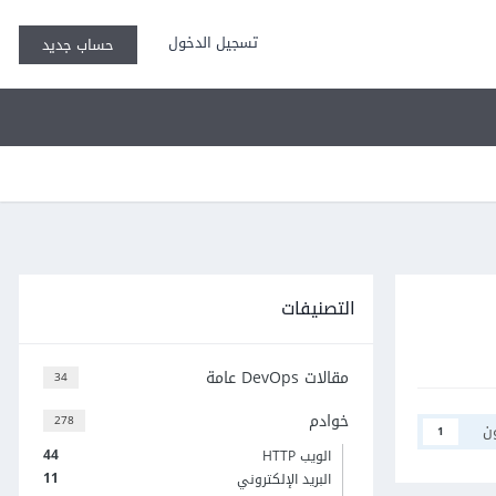
تسجيل الدخول
حساب جديد
التصنيفات
مقالات DevOps عامة
34
خوادم
278
ن
1
44
الويب HTTP
11
البريد الإلكتروني