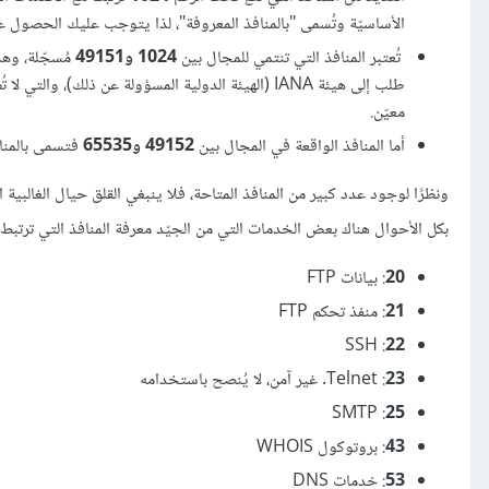
الأساسيّة وتُسمى "بالمنافذ المعروفة"، لذا يتوجب عليك الحصول على صلاحيات الجذر root 
تُعتبر المنافذ التي تنتمي للمجال بين
1024
و49151
مُسجّلة، وهذ
طلب إلى هيئة IANA (الهيئة الدولية المسؤولة عن ذلك
معيّن.
أما المنافذ الواقعة في المجال بين
49152
و65535
فتسمى بالمناف
ونظرًا لوجود عدد كبير من المنافذ المتاحة، فلا ينبغي القلق حيال الغالبية
بكل الأحوال هناك بعض الخدمات التي من الجيّد معرفة المنافذ التي ترتبط 
20
: بيانات FTP
21
: منفذ تحكم FTP
: SSH
22
23
: Telnet. غير آمن، لا يُنصح باستخدامه
: SMTP
25
43
: بروتوكول WHOIS
53
: خدمات DNS