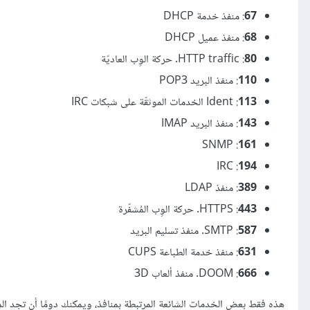
67
: منفذ خدمة DHCP
68
: منفذ عميل DHCP
80
: HTTP traffic. حركة الوِب العاديّة
110
: منفذ البريد POP3
113
: Ident الخدمات الموثقّة على شبكات IRC
143
: منفذ البريد IMAP
: SNMP
161
: IRC
194
389
: منفذ LDAP
443
: HTTPS. حركة الوِب المُشفّرة
587
: SMTP. منفذ تسليم البريد
631
: منفذ خدمة الطباعة CUPS
666
: DOOM. منفذ ألعاب 3D
هذه فقط بعض الخدمات الشائعة المرتبطة بمنافذ، ويمكنك دومًا أن تجد ال