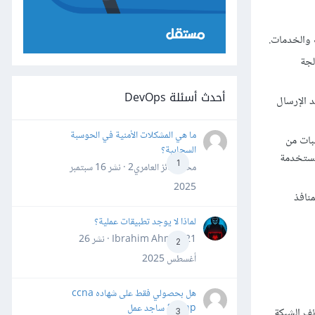
ت والخدمات.
الجة
أحدث أسئلة DevOps
د الإرسال
ما هي المشكلات الأمنية في الحوسبة
عنوان IP من أجل انتظار الطلبات من
السحابية؟
لمستخدمة
1
محمد فائز العامري2 · نشر
16 سبتمبر
2025
نافذ
لماذا لا يوجد تطبيقات عملية؟
Ibrahim Ahmed21 · نشر
26
2
أغسطس 2025
هل بحصولي فقط على شهاده ccna
&ccnp ساجد عمل
U حسّاسة أو خطرة لوظائف الشبكة
3