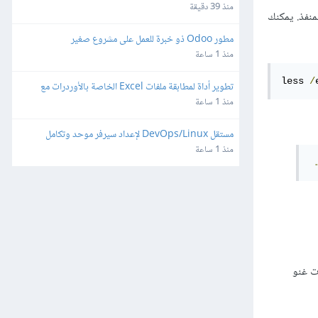
منذ 39 دقيقة
منفذ. يمكنك
مطور Odoo ذو خبرة للعمل على مشروع صغير
منذ 1 ساعة
less 
/
تطوير أداة لمطابقة ملفات Excel الخاصة بالأوردرات مع 
ملفات تقفيلات شركة شحن
منذ 1 ساعة
مستقل DevOps/Linux لإعداد سيرفر موحد وتكامل 
WhatsApp Automation - API Gateway
منذ 1 ساعة
 معظم توزيعات غنو