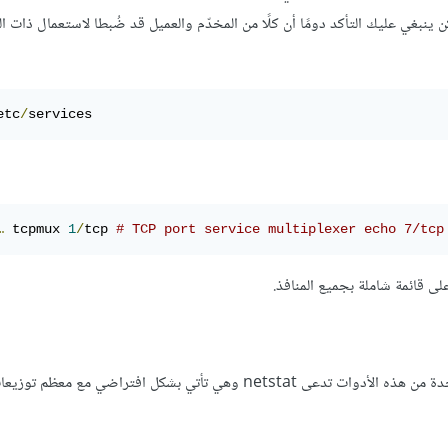
نبغي عليك التأكد دومًا أن كلًا من المخدّم والعميل قد ضُبطا لاستعمال ذات ال
etc
/
services 
…
 tcpmux 
1
/
tcp 
# TCP port service multiplexer echo 7/tcp
هناك عدد من الأدوات التي يمكن استخدامها لفحص المنافذ المفتوحة. واحدة من هذه الأدوات تدعى netstat وهي تأتي بشكل افتراضي مع