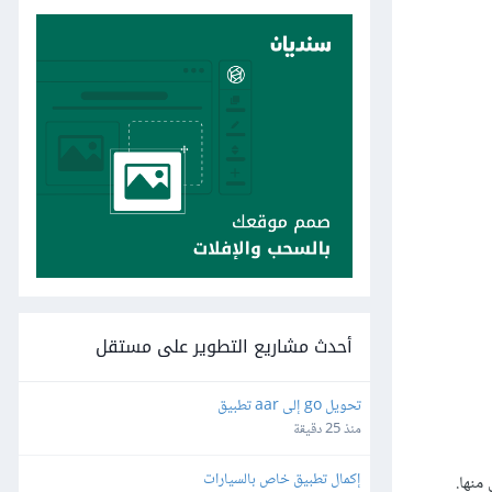
أحدث مشاريع التطوير على مستقل
تحويل go إلى aar تطبيق
منذ 25 دقيقة
إكمال تطبيق خاص بالسيارات
 منها.