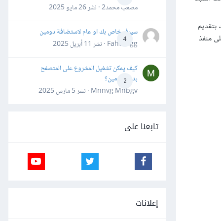
مصعب محمد2 · نشر
26 مايو 2025
 بتقديم
سيرفر خاص بك او عام لاستضافة دومين
على منفذ
4
Fahd Ggg · نشر
11 أبريل 2025
كيف يمكن تشغيل المشروع على المتصفح
بدون دومين؟
2
Mnnvg Mnbgv · نشر
5 مارس 2025
تابعنا على
إعلانات