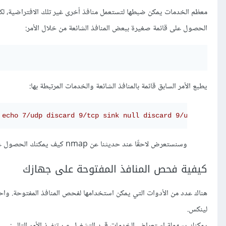
معظم الخدمات يمكن ضبطها لتستعمل منافذ أخرى غير تلك الافتراضية، لكن ي
الحصول على قائمة صغيرة ببعض المنافذ الشائعة من خلال الأمر:
يطبع الأمر السابق قائمة بالمنافذ الشائعة والخدمات المرتبطة بها:
 echo 7/udp discard 9/tcp sink null discard 9/udp sink n
وسنستعرض لاحقًا عند حديثنا عن nmap كيف يمكنك الحصول على قائمة شاملة بجميع المنافذ.
كيفية فحص المنافذ المفتوحة على جهازك
لينكس.
يمكنك بسهولة استعراض الخدمات قيد التشغيل عبر تنفيذ الأمر التالي: