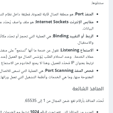
ستتلوها.
المنفذ Port
: هو منطقة اتصال قابلة للعنونة، مُطبّقة داخل نظام ا
مقابس الإنترنت Internet Sockets
البيانات.
الربط أو التقييد Binding
: هي العملية التي تحجز أو تحدّد مكان
والاستقبال.
الاستماع Listening
عملاء الخدمة. وعند استلام الطلب يُؤسّس اتصال مع العميل (عند 
ترتبط بعنوان IP مُحدّد للعميل، وهذا لا يمنع الخادوم من الاستماع إلى طلبات العملاء الآخرين وتلبية طلباتهم في نفس الوقت.
فحص المنفذ Port Scanning
: هي العملية التي تسعى للاتصا
المفتوحة منها، وما هي الخدمات وأنظمة التشغيل التي تعمل ورائها.
المنافذ الشائعة
تُحدّد المنافذ بأرقام تقع ضمن المجال من 1 إلى 65535.
العديد من المنافذ التي تقع تحت الرقم
1024