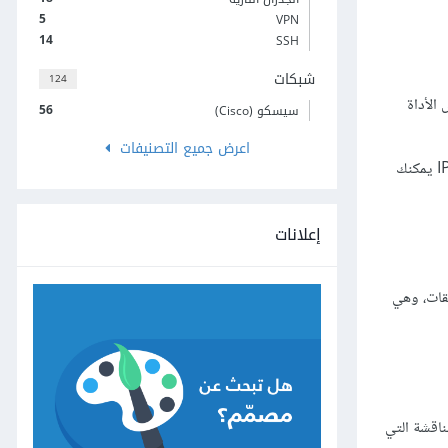
5
VPN
14
SSH
شبكات
124
I، فعلى سبيل المثال تفحص الأداة
56
سيسكو (Cisco)
اعرض جميع التصنيفات
إذا ضُبط خادومك لاستخدام IPv6، فلا تنسَ من فضلك تأمين واجهات شبكة كل من IPv4 و IPv6 بالأدوات المناسبة. لمزيد من المعلومات حول أدوات IPv6 يمكنك
إعلانات
ة و التطبيقات، وهي
اقشة التي