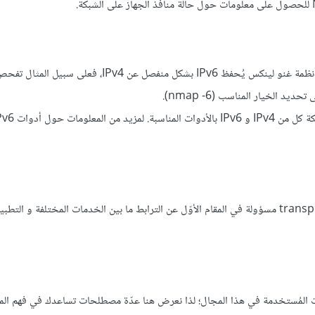
يُغطّي هذا الدرس النسخة الرابعة من بروتوكول الإنترنت الآمن IPv4. في أنظمة غنو لينكس يُحفظ IPv6 بشكل منفصل عن Pv4
يتألف نموذج OSI كما نعلم من سبع طبقات وتُعتبر طبقة النقل transport layer مسؤولة في المقام الأوّل عن الترابط ما بين الخدمات المختلف
 المُستخدمة في هذا المجال؛ لذا نعرض هنا عدّة مصطلحات تساعدك في فهم المن