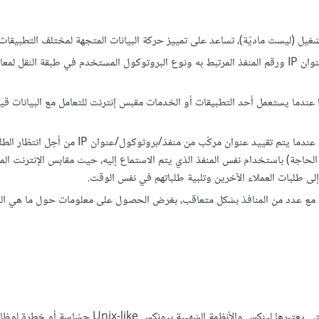
لتشغيل (ليست ماديّة)، تساعد على تمييز حركة البيانات المتجهة لمختلف التطبيقا
: هو ملف واصف يُحدّد عنوان IP ورقم المنفذ المرتبط به ونوع البروتوكول المستخدم في طبقة النقل لمع
ًا عندما يستعمل أحد التطبيقات أو الخدمات مقبس إنترنت للتعامل مع البيانات قي
: نقول عن خدمة ما أنها “تستمع” على منفذ، عندما يتم تقييد عنوان مركّب من منفذ/بروتوكول/
الحاجة) باستخدام نفس المنفذ الذي يتم الاستماع إليه، حيث مقابس الإنترنت ا
ل مع عدد من المنافذ بشكل متعاقب، بغرض الحصول على معلومات حول ما هي الم
ترتبط مع الخدمات التي يعتبرها لينكس والأنظمة الشهبية بيونكس nix-like