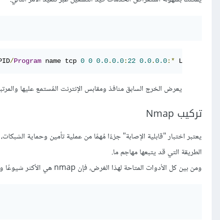
PID
/
Program
 name tcp 
0
0
0.0
.
0.0
:
22
0.0
.
0.0
:*
 LISTEN 
785
يعرض الخرج السابق منافذ ومقابس الإنترنت المُستمع عليها والمرتبطة مع 
تركيب Nmap
يعتبر اختبار "قابلية الإصابة" جزءًا مُهمًا من عملية تأمين وحماية الش
الطريقة التي قد يتبعها مهاجم ما.
ومن بين كل الأدوات المتاحة لهذا الغرض، فإن nmap هي الأكثر شيوعًا وقوّة. لتثبيت nmap على دبيان أو Ubuntu والأنظمة المبنية عليهما: