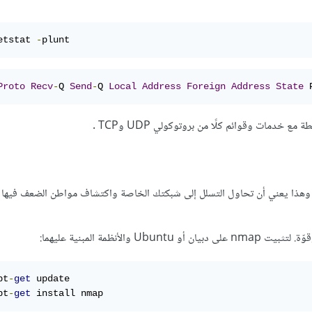
etstat 
-
plunt
Proto
Recv
-
Q 
Send
-
Q 
Local
Address
Foreign
Address
State
 
خدمات وقوائم كلًا من بروتوكولي UDP وTCP .
بكات، وهذا يعني أن تحاول التسلل إلى شبكتك الخاصة واكتشاف مواطن الضعف فيها
pt
-
get
 update 

pt
-
get
 install nmap 