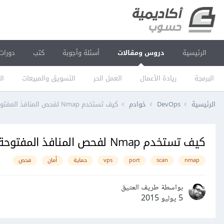
الرئيسية
دروس ومقالات
أسئلة وأجوبة
كتب
دورات
البرمجة
ريادة الأعمال
العمل الحر
التسويق والمبيعات
ال
الرئيسية
DevOps
خوادم
كيف تستخدم Nmap لفحص المنافذ المفتوحة على خادومك
كيف تستخدم Nmap لفحص المنافذ المفتوحة على خادومك
nmap
scan
port
vps
حماية
أمان
فحص
بواسطة طريف العتيق
5 يوليو 2015