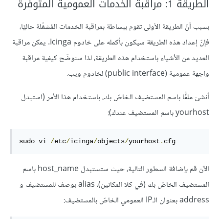
الطريقة 1: مراقبة الخدمات العمومية المتوفرة
بسبب أنّ الطريقة الأولى تقوم ببساطة بمراقبة الخدمات المُشغّلة حاليًا،
فإنّ إعداد هذه الطريقة سيكون بأكمله على خادوم Icinga. يمكن مراقبة
العديد من الأشياء باستخدام هذه الطريقة، لذا سنوضّح كيفية مراقبة
واجهة عمومية (public interface) لخادوم ويب.
أنشئ ملفًّا باسم المستضيف الخاصّ بك، باستخدام هذا الأمر (استبدل
yourhost باسم المستضيف عندك):
sudo vi 
/
etc
/
icinga
/
objects
/
yourhost
.
cfg
الآن قم بإضافة السطور التالية، حيث ستستبدل host_name باسم
المستضيف الخاصّ بك (في كلا المكانين)، alias بوصف للمستضيف و
address بعنوان الـIP العمومي الخاصّ بالمستضيف: