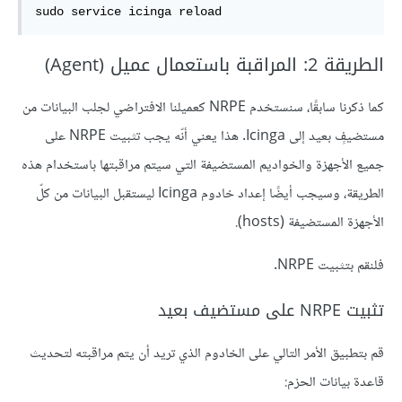
sudo service icinga reload
الطريقة 2: المراقبة باستعمال عميل (Agent)
كما ذكرنا سابقًا، سنستخدم NRPE كعميلنا الافتراضي لجلب البيانات من
مستضيفٍ بعيد إلى Icinga. هذا يعني أنّه يجب تثبيت NRPE على
جميع الأجهزة والخواديم المستضيفة التي سيتم مراقبتها باستخدام هذه
الطريقة، وسيجب أيضًا إعداد خادوم Icinga ليستقبل البيانات من كلّ
الأجهزة المستضيفة (hosts).
فلنقم بتثبيت NRPE.
تثبيت NRPE على مستضيف بعيد
قم بتطبيق الأمر التالي على الخادوم الذي تريد أن يتم مراقبته لتحديث
قاعدة بيانات الحزم: