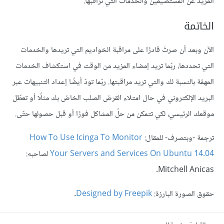
المزيد عن المستضيفين والخدمات التي تراقبها.
الخاتمة
الآن وبعد أن صرتَ قادرًا على مراقبة الخواديم التي تريدها والخدمات
التي تحددها، ربّما تريد إمضاء المزيد من الوقت في استكشاف الخدمات
المهمّة بالنسبة لك والتي تريد مراقبتها. ربّما تودّ أيضًا إعداد التنبيهات عبر
البريد الإلكتروني في حال امتلاء القرصّ الصلب الخاصّ بك مثلًا أو تعطّل
موقعك الرئيسي، لكي تتمكن من حلّ المشاكل فورًا أو قبل حصولها حتّى.
ترجمة -وبتصرف- للمقال:
How To Use Icinga To Monitor
Your Servers and Services On Ubuntu 14.04
لصاحبه:
Mitchell Anicas.
حقوق الصورة البارزة:
Designed by Freepik
.