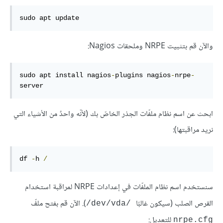
sudo apt update
والآن قم بتثبيت NRPE وملحقات Nagios:
sudo apt install nagios
-
plugins nagios
-
nrpe
-
server
ابحث عن اسم نظام ملفّات الجذر الخاصّ بك (لأنّه واحدٌ من الأشياء التي
نريد مراقبتها):
df 
-
h 
/
سنستخدم اسم نظام الملفّات في إعدادات NRPE لمراقبة استخدام
القرص الصلب (سيكون غالبًا
). الآن قم بفتح ملفّ
/dev/vda/
للتعديل:
nrpe.cfg