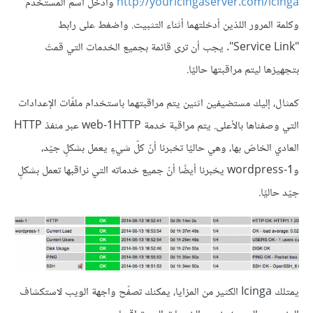
http://youricingaserver.com/icinga
وأدخل اسم المستخدم
وكلمة المرور اللذين أدخلتهما أثناء التثبيت. واضغط على رابط
"Service Link". يجب أن ترى قائمة بجميع الخدمات التي قمتَ
بتجهيزها ليتم مراقبتها حاليًا.
كمثال، إليك مستضيفين اثنين يتم مراقبتهما باستخدام ملفّات الإعدادات
التي وصفناها بالأعلى. يتم مراقبة خدمة web-1HTTP عبر منفذ HTTP
العادي الخاصّ بها، وهي حاليًا تخبرنا أنّ كلّ شيءٍ يعمل بشكلٍ جيّد،
وwordpress-1 يخبرنا أيضًا أنّ جميع خدماته التي نراقبها تعمل بشكلٍ
جيّد حاليًا.
يمتلك Icinga الكثير من المزايا، يمكنك تصفّح واجهة الويب لاستكشاف