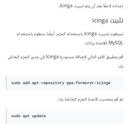
إعداده لاحقًا بعد أن يتم تثبيت Icinga.
تثبيت Icinga
سينقوم بتثبيت Icinga باستخدام الحزم. أيضًا، سنقوم باستخدام
MySQL كقاعدة بيانات.
قم بتطبيق الأمر التالي لإضافة مستودع Icinga إلى مدير الحزم الخاصّ
بك:
sudo 
add
-
apt
-
repository ppa
:
formorer
/
icinga
ثمّ قم بتحديث قاعدة الحزم الخاصّة بك:
sudo apt update