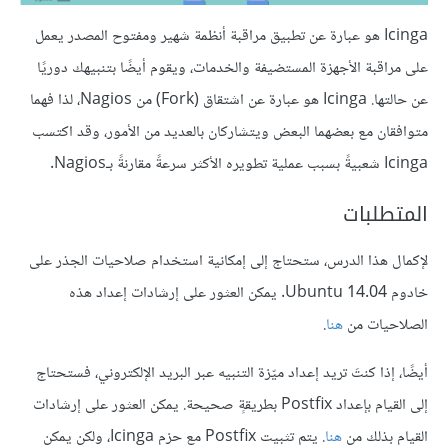
Icinga هو عبارة عن تطبيق مراقبة أنظمة شهير ومفتوح المصدر يعمل
على مراقبة الأجهزة المستضيفة والخدمات، ويقوم أيضًا بتنبيهك دوريًا
عن حالتها. Icinga هو عبارة عن اشتقاق (Fork) من Nagios، لذا فهما
متوافقان مع بعضهما البعض ويتشاركان بالعديد من الأمور، وقد اكتسب
Icinga شعبيةً بسبب عملية تطويره الأكثر سرعةً مقارنةً بـNagios.
المتطلبات
لإكمال هذا الدرس، ستحتاج إلى إمكانية استخدام صلاحيات الجذر على
خادوم Ubuntu 14.04. يمكن العثور على إرشادات إعداد هذه
الصلاحيات من
هنا
.
أيضًا، إذا كنتَ تريد إعداد ميّزة التنبيه عبر البريد الإلكتروني، فستحتاج
إلى القيام بإعداد Postfix بطريقةٍ صحيحة. يمكن العثور على إرشادات
القيام بذلك من
هنا
. يتم تثبيت Postfix مع حزم Icinga، ولكن يمكن