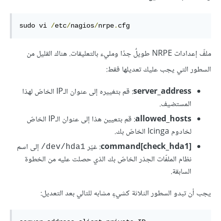
sudo vi 
/
etc
/
nagios
/
nrpe
.
cfg
ملفّ إعدادات NRPE طويلٌ جدًا ومليء بالتعليقات. هناك القليل من
السطور التي يجب عليك تعديلها فقط:
server_address
: قم بتغييره إلى عنوان الـIP الخاصّ لهذا
المستضيف.
allowed_hosts
: قم بتعيين هذا إلى عنوان الـIP الخاصّ
لخادوم Icinga الخاصّ بك.
[command[check_hda1
: غيّر
إلى اسم
dev/hda1/
نظام الملفّات الجذر الخاصّ بك الذي حصلت عليه من الخطوة
السابقة.
يجب أن تبدو السطور الثلاثة كشيءٍ مشابه للتالي بعد التعديل: