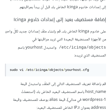
إلى إعدادات خادوم Icinga الخاصّ بك قبل أن يبدأ بمراقبتهم.
إضافة مستضيف بعيد إلى إعدادات خادوم Icinga
على خادوم Icinga الخاصّ بك، قم بإنشاء ملفّ إعداداتٍ جديد لكلّ واحدٍ
من الأجهزة المستضيفة البعيدة التي تريد مراقبتها في
واستبدل yourhost باسم
etc/icinga/objects/
المستضيف الذي تريده:
sudo vi 
/
etc
/
icinga
/
objects
/
yourhost
.
cfg
قم بإضافة تعريف المستضيف التالي إلى الملفّ، واستبدل قيمة
host_name باسم المستضيف البعيد الخاصّ بك (استعملتُ
wordpress-1 في مثالي)، قيمة alias بوصف للمستضيف وقيمة
address بعنوان الـIP الخاصّ للمستضيف البعيد: