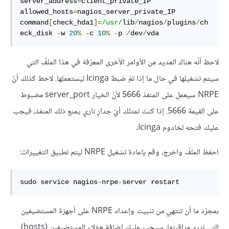
server_address
=
client_private_IP

allowed_hosts
=
nagios_server_private_IP

command
[
check_hda1
]=
/usr/
lib
/
nagios
/
plugins
/
ch
eck_disk 
-
w 
20
%
-
c 
10
%
-
p 
/
dev
/
vda
لاحظ أنّه هناك العديد من الأوامر الأخرى المعرّفة في هذا الملفّ التي
سيتم تشغيلها في حال ما إذا تمّ ضبط Icinga ليستعملها. لاحظ كذلك أنّ
NRPE سيعمل على المنفذ 5666 لأنّ الخيار server_port مضبوط
على القيمة 5666. إذا كنتَ تمتلك أيّ جدارٍ ناري يمنع ذلك المنفذ، فيجب
عليك فتحه لخادوم Icinga.
احفظ الملفّ واخرج، وقم بإعادة تشغيل NRPE ليتم تطبيق التغييرات:
sudo service nagios
-
nrpe
-
server restart
بمجرّد ما أن تنتهي من تثبيت وإعداد NRPE على أجهزة المستضيفين
التي تريد مراقبتها، سيجب عليك إضافة هؤلاء المستضيفين (hosts)