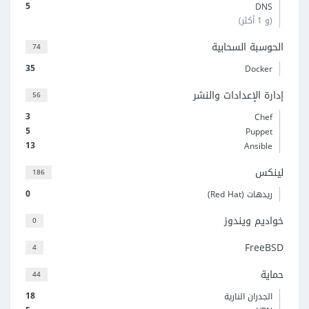
5
DNS
(و 1 أكثر)
الحوسبة السحابية
74
35
Docker
إدارة الإعدادات والنشر
56
3
Chef
5
Puppet
13
Ansible
لينكس
186
0
ريدهات (Red Hat)
خواديم ويندوز
0
FreeBSD
4
حماية
44
18
الجدران النارية