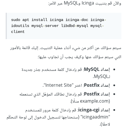
والآن قم بتثبيت Icinga وMySQL عبر الأمر:
sudo apt install icinga icinga
-
doc icinga
-
idoutils mysql
-
server libdbd
-
mysql mysql
-
client
سيتم سؤالك عن أكثر من شيء أثناء عملية التثبيت. إليك قائمة بالأمور
التي سيتم سؤالك عنها وكيف يجب أن تجاوب عليها:
إعداد MySQL
: قم بإدخال كلمة مستخدم جذر جديدة
لـMySQL.
إعداد Postfix
: اختر "Internet Site".
إعداد Postfix
: قم بإدخال نطاقك المؤهّل الذي تستعمله
(example.com مثلًا).
إعداد icinga-cgi
: قم بإدخال كلمة مرور للمستخدم
"icingaadmin" (ستحتاجها لتسجيل الدخول إلى لوحة التحكّم
لاحقًا).