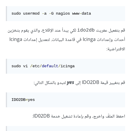
sudo usermod 
-
a 
-
G nagios www
-
data
قم بتفعيل عفريت
لكي يبدأ عند الإقلاع، والذي يقوم بتخزين
ido2db
أحداث وإعدادات Icinga في قاعدة البيانات. لتعديل إعدادات Icinga
الافتراضية:
sudo vi 
/
etc
/
default
/
icinga
قم بتغيير قيمة IDO2DB إلى
yes
لتبدو بالشكل التالي:
IDO2DB
=
yes
احفظ الملفّ واخرج، وقم بإعادة تشغيل خدمة ID02DB: