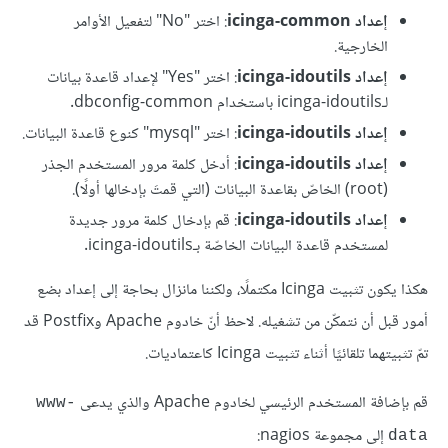
إعداد icinga-common
: اختر "No" لتفعيل الأوامر
الخارجية.
إعداد icinga-idoutils
: اختر "Yes" لإعداد قاعدة بيانات
لـicinga-idoutils باستخدام dbconfig-common.
إعداد icinga-idoutils
: اختر "mysql" كنوع قاعدة البيانات.
إعداد icinga-idoutils
: أدخل كلمة مرور المستخدم الجذر
(root) الخاصّ بقاعدة البيانات (التي قمتَ بإدخالها أولًا).
إعداد icinga-idoutils
: قم بإدخال كلمة مرور جديدة
لمستخدم قاعدة البيانات الخاصّة بـicinga-idoutils.
هكذا يكون تثبيت Icinga مكتملًا، ولكننا مانزال بحاجة إلى إعداد بضع
أمور قبل أن نتمكّن من تشغيله. لاحظ أنّ خادوم Apache وPostfix قد
تمّ تثبيتهما تلقائيًا أثناء تثبيت Icinga كاعتماديات.
قم بإضافة المستخدم الرئيسي لخادوم Apache والذي يدعى
www-
إلى مجموعة nagios:
data