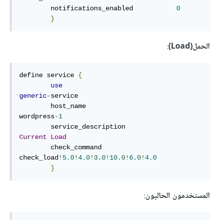
        notifications_enabled           
0
}
الحمل(Load)
:
define service 
{
use
generic
-
service

        host_name                       
wordpress
-
1
        service_description             
Current
Load
        check_command                   
check_load
!
5.0
!
4.0
!
3.0
!
10.0
!
6.0
!
4.0
}
المستخدمون الحاليون
: