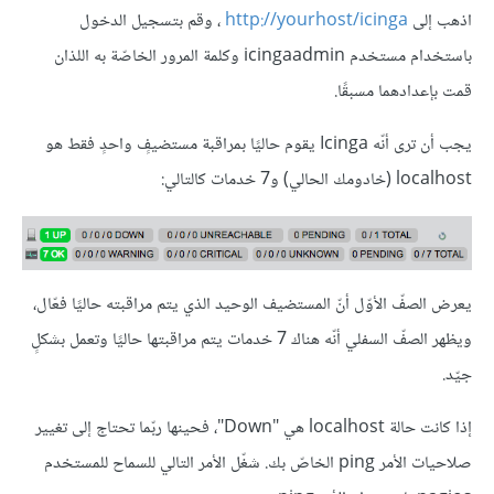
اذهب إلى
http://yourhost/icinga
، وقم بتسجيل الدخول
باستخدام مستخدم icingaadmin وكلمة المرور الخاصّة به اللذان
قمت بإعدادهما مسبقًا.
يجب أن ترى أنّه Icinga يقوم حاليًا بمراقبة مستضيفٍ واحدٍ فقط هو
localhost (خادومك الحالي) و7 خدمات كالتالي:
يعرض الصفّ الأوّل أنّ المستضيف الوحيد الذي يتم مراقبته حاليًا فعّال،
ويظهر الصفّ السفلي أنّه هناك 7 خدمات يتم مراقبتها حاليًا وتعمل بشكلٍ
جيّد.
إذا كانت حالة localhost هي "Down"، فحينها ربّما تحتاج إلى تغيير
صلاحيات الأمر ping الخاصّ بك. شغّل الأمر التالي للسماح للمستخدم