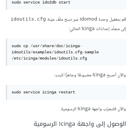
sudo service ido2db start
قم بتفغيل وحدة idomod عبر نسخ ملفّ عيّنة
idoutils.cfg
إلى مجلّد إعدادات Icinga الحالي:
sudo cp 
/
usr
/
share
/
doc
/
icinga
-
idoutils
/
examples
/
idoutils
.
cfg
-
sample 
/
etc
/
icinga
/
modules
/
idoutils
.
cfg
والآن أصبح Icinga مضبوطًا وجاهزًا للبدء:
sudo service icinga restart
والآن فلنجرّب واجهة Icinga الرسومية.
الوصول إلى واجهة Icinga الرسومية