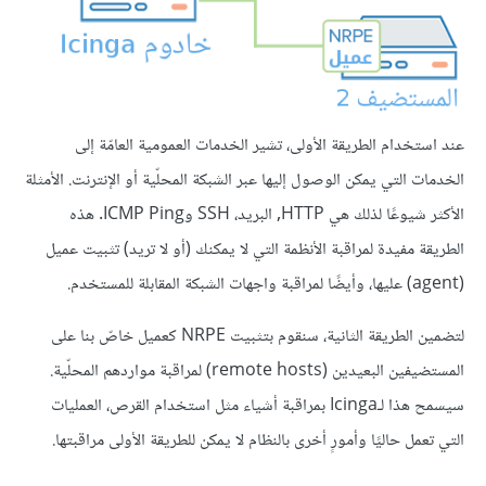
عند استخدام الطريقة الأولى، تشير الخدمات العمومية العامّة إلى
الخدمات التي يمكن الوصول إليها عبر الشبكة المحلّية أو الإنترنت. الأمثلة
الأكثر شيوعًا لذلك هي HTTP, البريد، SSH وICMP Ping. هذه
الطريقة مفيدة لمراقبة الأنظمة التي لا يمكنك (أو لا تريد) تثبيت عميل
(agent) عليها، وأيضًا لمراقبة واجهات الشبكة المقابلة للمستخدم.
لتضمين الطريقة الثانية، سنقوم بتثبيت NRPE كعميل خاصّ بنا على
المستضيفين البعيدين (remote hosts) لمراقبة مواردهم المحلّية.
سيسمح هذا لـIcinga بمراقبة أشياء مثل استخدام القرص، العمليات
التي تعمل حاليًا وأمورٍ أخرى بالنظام لا يمكن للطريقة الأولى مراقبتها.