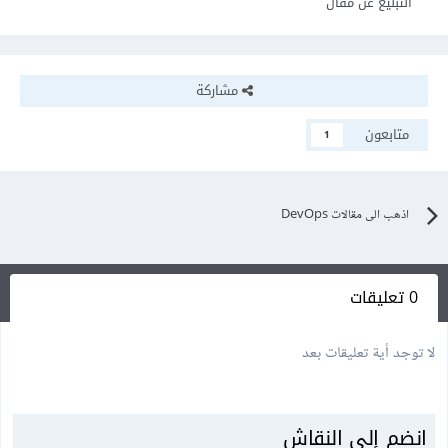
التبليغ عن مقال
مشاركة
متابعون
1
اذهب الى مقالات DevOps
0 تعليقات
لا توجد أية تعليقات بعد
انضم إلى النقاش