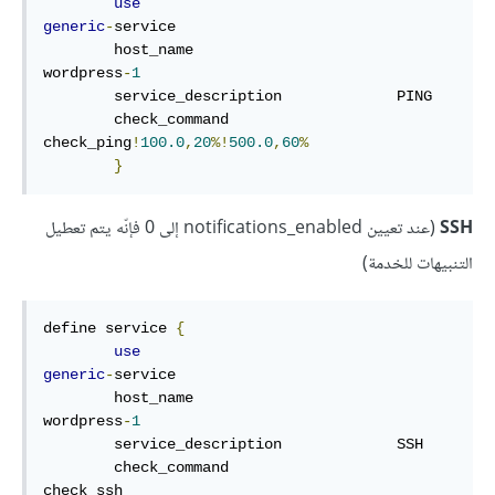
use
generic
-
service

        host_name                       
wordpress
-
1
        service_description             PING

        check_command                   
check_ping
!
100.0
,
20
%!
500.0
,
60
%
}
SSH
(عند تعيين notifications_enabled إلى 0 فإنّه يتم تعطيل
التنبيهات للخدمة)
define service 
{
use
generic
-
service

        host_name                       
wordpress
-
1
        service_description             SSH

        check_command                   
check_ssh
