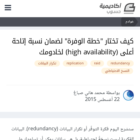
خوادم
كيف تختار "خطة الوفرة" لضمان نسبة إتاحة
أعلى (high availability) لخادومك
redundancy
raid
replication
تكرار البيانات
النسخ الاحتياطي
بواسطة محمد هاني صباغ
22 أغسطس 2015
سنشرح اليوم فكرة التوفّر أو تكرار البيانات (redundancy). البيانات
المُكررة ليست نسخةً احتياطية، بل هي بيانات يمكن أن تساعدك على