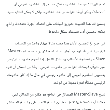
نسخ البيانات من هذا الخادوم بشكلٍ مستمر إلى الخادوم الفرعي أو
"slave". يمكن أيضًا القراءة من هذا الخادوم، ولكن لا يمكن الكتابة عليه.
يسمح لك هذا التثبيت بتوزيع البيانات على امتداد أجهزة متعددة، والذي
يمكنه تحسين أداء تطبيقك بشكل ملحوظ.
في حين أنّ تحسين الأداء هذا يعتبر ميّزة مهمّة، واحدٌ من الأسباب
الرئيسية التي قد تودّ من أجلها إعداد نسخٍ تكراري باستخدام Master-
Slave هو لمعالجة الأعطاب ومشاكل الفشل. إذا أصبح خادومك الرئيسي
غير متوفّر، فيمكنك القراءة من خادومك الفرعي. أيضًا من الممكن أن تقوم
بتحويل الخادوم الفرعي إلى خادوم رئيسي في حال ما إذا كان خادومك
الرئيسي معطّلًا لفترة معيّنة من الوقت.
نسخ Master-Slave المتماثل في الواقع هو مكان من الأماكن التي
يمكننا أن نلاحظ فيها تكامل عمليتيّ النسخ الاحتياطي والنسخ المتماثل.