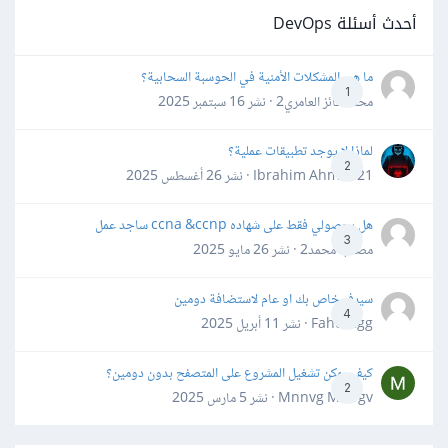
أحدث أسئلة DevOps
ما هي المشكلات الأمنية في الحوسبة السحابية؟
1
محمد فائز العامري2 · نشر
16 سبتمبر 2025
لماذا لا يوجد تطبيقات عملية؟
2
Ibrahim Ahmed21 · نشر
26 أغسطس 2025
هل بحصولي فقط على شهاده ccna &ccnp ساجد عمل
3
مصعب محمد2 · نشر
26 مايو 2025
سيرفر خاص بك او عام لاستضافة دومين
4
Fahd Ggg · نشر
11 أبريل 2025
كيف يمكن تشغيل المشروع على المتصفح بدون دومين؟
2
Mnnvg Mnbgv · نشر
5 مارس 2025