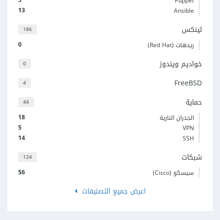
Puppet
13
Ansible
لينكس
186
0
ريدهات (Red Hat)
خواديم ويندوز
0
FreeBSD
4
حماية
44
18
الجدران النارية
5
VPN
14
SSH
شبكات
124
56
سيسكو (Cisco)
اعرض جميع التصنيفات