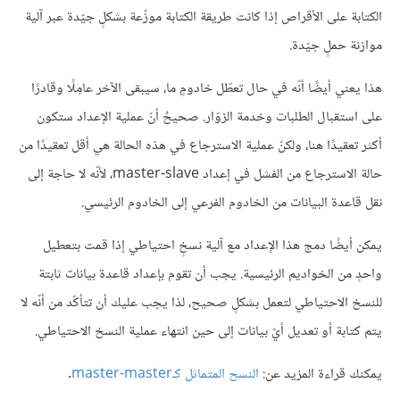
الكتابة على الأقراص إذا كانت طريقة الكتابة موزّعة بشكلٍ جيّدة عبر آلية
موازنة حملٍ جيّدة.
هذا يعني أيضًا أنّه في حال تعطّل خادومٍ ما، سيبقى الآخر عامِلًا وقادرًا
على استقبال الطلبات وخدمة الزوّار. صحيحٌ أنّ عملية الإعداد ستكون
أكثر تعقيدًا هنا، ولكنّ عملية الاسترجاع في هذه الحالة هي أقل تعقيدًا من
حالة الاسترجاع من الفشل في إعداد master-slave، لأنّه لا حاجة إلى
نقل قاعدة البيانات من الخادوم الفرعي إلى الخادوم الرئيسي.
يمكن أيضًا دمج هذا الإعداد مع آلية نسخٍ احتياطي إذا قمت بتعطيل
واحدٍ من الخواديم الرئيسية. يجب أن تقوم بإعداد قاعدة بيانات ثابتة
للنسخ الاحتياطي لتعمل بشكلٍ صحيح، لذا يجب عليك أن تتأكّد من أنّه لا
يتم كتابة أو تعديل أيّ بيانات إلى حين انتهاء عملية النسخ الاحتياطي.
يمكنك قراءة المزيد عن:
النسح المتماثل كـmaster-master
.