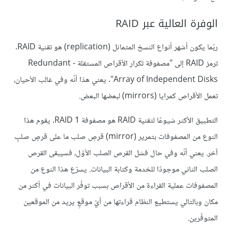
الوفرة العالية عبر RAID
ربّما يكون أشهر أنواع النسخ المتماثل (replication) هو تقنية RAID.
ترمز RAID إلى "مصفوفة تكرار الأقراص المستقلة - Redundant
Array of Independent Disks". يعني هذا أنّه وفي غالب الأحيان،
تعمل الأقراص كمرايا (mirrors) لبعضها البعض.
التطبيق الأكثر شيوعًا لتقنية RAID هو مصفوفة RAID 1. يقوم هذا
النوع من المصفوفات بتمرير (mirror) قرصٍ صلب ما على قرصٍ صلبٍ
آخر. يعني أنّه وفي حال فشل القرص الصلب الأوّل، فسيبقى القرص
الصلب الثاني موجودًا للخدمة وكتابة البيانات. يسرّع هذا النوع من
المصفوفات عملية القراءة من الأقراص بسبب توفّر البيانات في أكثر من
مكان وبالتالي يستطيع النظام قراءتها من أيّ موقعٍ يريد من الموقعين
المتوفّرين.