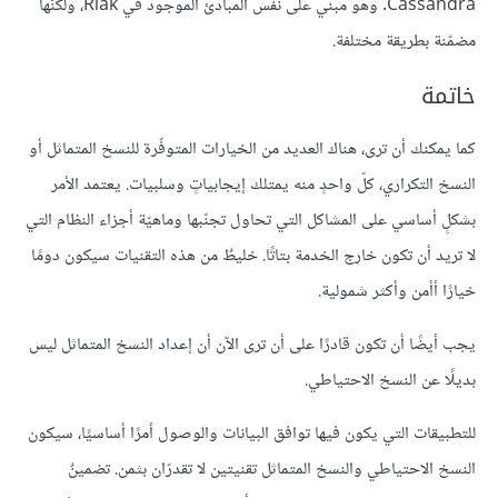
Cassandra. وهو مبني على نفس المبادئ الموجود في Riak، ولكنّها
مضمّنة بطريقة مختلفة.
خاتمة
كما يمكنك أن ترى، هناك العديد من الخيارات المتوفّرة للنسخ المتماثل أو
النسخ التكراري، كلّ واحدٍ منه يمتلك إيجابياتٍ وسلبيات. يعتمد الأمر
بشكلٍ أساسي على المشاكل التي تحاول تجنّبها وماهيّة أجزاء النظام التي
لا تريد أن تكون خارج الخدمة بتاتًا. خليطٌ من هذه التقنيات سيكون دومًا
خيارًا أأمن وأكثر شمولية.
يجب أيضًا أن تكون قادرًا على أن ترى الآن أن إعداد النسخ المتماثل ليس
بديلًا عن النسخ الاحتياطي.
للتطبيقات التي يكون فيها توافق البيانات والوصول أمرًا أساسيًا، سيكون
النسخ الاحتياطي والنسخ المتماثل تقنيتين لا تقدرّان بثمن. تضمينٌ