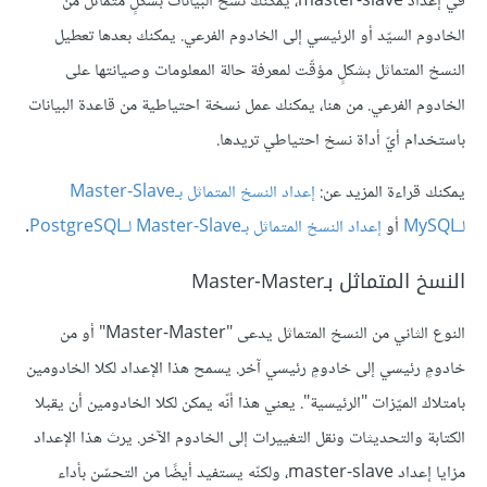
في إعداد master-slave، يمكنك نسخ البيانات بشكلٍ متماثل من
الخادوم السيّد أو الرئيسي إلى الخادوم الفرعي. يمكنك بعدها تعطيل
النسخ المتماثل بشكلٍ مؤقّت لمعرفة حالة المعلومات وصيانتها على
الخادوم الفرعي. من هنا، يمكنك عمل نسخة احتياطية من قاعدة البيانات
باستخدام أيّ أداة نسخ احتياطي تريدها.
يمكنك قراءة المزيد عن:
إعداد النسخ المتماثل بـMaster-Slave
لـMySQL
أو
إعداد النسخ المتماثل بـMaster-Slave لـPostgreSQL
.
النسخ المتماثل بـMaster-Master
النوع الثاني من النسخ المتماثل يدعى "Master-Master" أو من
خادومٍ رئيسي إلى خادومٍ رئيسي آخر. يسمح هذا الإعداد لكلا الخادومين
بامتلاك الميّزات "الرئيسية". يعني هذا أنّه يمكن لكلا الخادومين أن يقبلا
الكتابة والتحديثات ونقل التغييرات إلى الخادوم الآخر. يرث هذا الإعداد
مزايا إعداد master-slave، ولكنّه يستفيد أيضًا من التحسّن بأداء