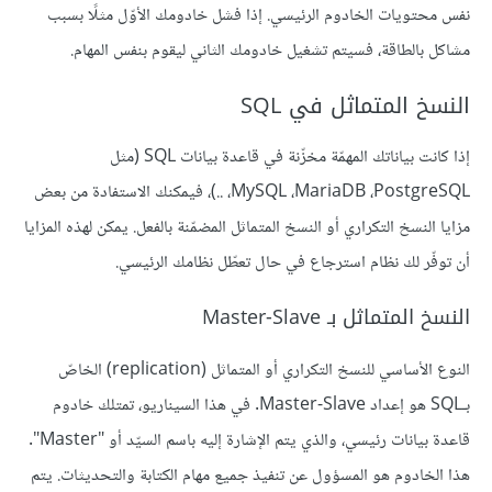
نفس محتويات الخادوم الرئيسي. إذا فشل خادومك الأوّل مثلًا بسبب
مشاكل بالطاقة، فسيتم تشغيل خادومك الثاني ليقوم بنفس المهام.
النسخ المتماثل في SQL
إذا كانت بياناتك المهمّة مخزّنة في قاعدة بيانات SQL (مثل
MySQL ،MariaDB ،PostgreSQL، ..)، فيمكنك الاستفادة من بعض
مزايا النسخ التكراري أو النسخ المتماثل المضمّنة بالفعل. يمكن لهذه المزايا
أن توفّر لك نظام استرجاع في حال تعطّل نظامك الرئيسي.
النسخ المتماثل بـ Master-Slave
النوع الأساسي للنسخ التكراري أو المتماثل (replication) الخاصّ
بـSQL هو إعداد Master-Slave. في هذا السيناريو، تمتلك خادوم
قاعدة بيانات رئيسي، والذي يتم الإشارة إليه باسم السيّد أو "Master".
هذا الخادوم هو المسؤول عن تنفيذ جميع مهام الكتابة والتحديثات. يتم