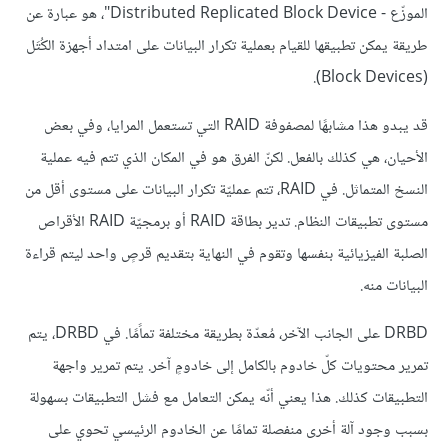
الموزّع - Distributed Replicated Block Device"، هو عبارة عن
طريقة يمكن تطبيقها للقيام بعملية تكرار البيانات على امتداد أجهزة الكُتَل
(Block Devices).
قد يبدو هذا مشابهًا لمصفوفة RAID التي تستعمل المرايا، وفي بعض
الأحيان، هي كذلك بالفعل. لكنّ الفرق هو في المكان الذي تتم فيه عملية
النسخ المتماثل. في RAID، تتم عمليّة تكرار البيانات على مستوى أقل من
مستوى تطبيقات النظام. تدير بطاقة RAID أو برمجيّة RAID الأقراص
الصلبة الفيزيائية بنفسها وتقوم في النهاية بتقديم قرصٍ واحد ليتم قراءة
البيانات منه.
DRBD على الجانب الآخر، مُعدّة بطريقة مختلفة تماًمًا. في DRBD، يتم
تمرير محتويات كلّ خادوم بالكامل إلى خادومٍ آخر. يتم تمرير واجهة
التطبيقات كذلك. هذا يعني أنّه يمكن التعامل مع فشل التطبيقات بسهولة
بسبب وجود آلة أخرى منفصلة تمامًا عن الخادوم الرئيسي تحوي على