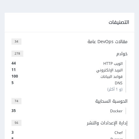
التصنيفات
مقالات DevOps عامة
34
خوادم
278
44
الويب HTTP
11
البريد الإلكتروني
100
قواعد البيانات
5
DNS
(و 1 أكثر)
الحوسبة السحابية
74
35
Docker
إدارة الإعدادات والنشر
56
3
Chef
5