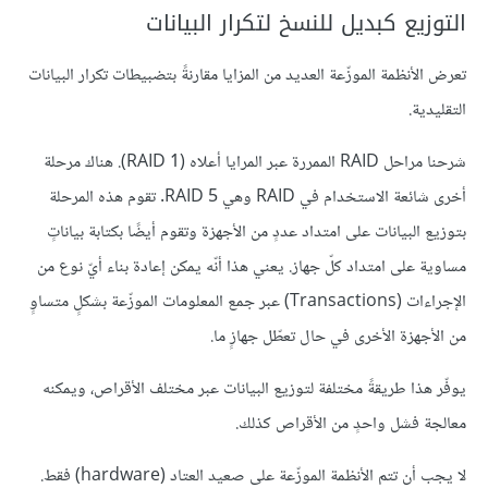
التوزيع كبديل للنسخ لتكرار البيانات
تعرض الأنظمة الموزّعة العديد من المزايا مقارنةً بتضبيطات تكرار البيانات
التقليدية.
شرحنا مراحل RAID الممررة عبر المرايا أعلاه (RAID 1). هناك مرحلة
أخرى شائعة الاستخدام في RAID وهي RAID 5. تقوم هذه المرحلة
بتوزيع البيانات على امتداد عددٍ من الأجهزة وتقوم أيضًا بكتابة بياناتٍ
مساوية على امتداد كلّ جهاز. يعني هذا أنّه يمكن إعادة بناء أيّ نوع من
الإجراءات (Transactions) عبر جمع المعلومات الموزّعة بشكلٍ متساوٍ
من الأجهزة الأخرى في حال تعطّل جهازٍ ما.
يوفّر هذا طريقةً مختلفة لتوزيع البيانات عبر مختلف الأقراص، ويمكنه
معالجة فشل واحدٍ من الأقراص كذلك.
لا يجب أن تتم الأنظمة الموزّعة على صعيد العتاد (hardware) فقط.