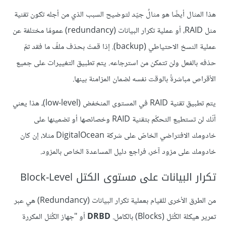
هذا المثال أيضًا هو مثالٌ جيّد لتوضيح السبب الذي من أجله تكون تقنية
مثل RAID، أو عملية تكرار البيانات (redundancy) عمومًا مختلفة عن
عملية النسخ الاحتياطي (backup). إذا قمتَ بحذف ملفّ ما فقد تمّ
حذفه بالفعل ولن تتمكن من استرجاعه. يتم تطبيق التغييرات على جميع
الأقراص مباشرةً بالوقت نفسه لضمان المزامنة بينها.
يتم تطبيق تقنية RAID في المستوى المنخفض (low-level)، هذا يعني
أنّك لن تستطيع التحكّم بتقنية RAID وخصائصها أو تضمينها على
خادومك الافتراضي الخاصّ على شركة DigitalOcean مثلا، إن كان
خادومك على مزود آخر، فراجع دليل المساعدة الخاص بالمزود.
تكرار البيانات على مستوى الكتل Block-Level
من الطرق الأخرى للقيام بعملية تكرار البيانات (Redundancy) هي عبر
تمرير هيكلة الكُتَل (Blocks) بالكامل.
DRBD
أو "جهاز الكُتَل المكررة