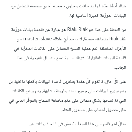
هناك أيضًا عدّة قواعد بيانات وحلول برمجية أخرى مصممة للتعامل مع
البيانات الموزّعة كميّزة أساسية لها.
من الأمثلة على هذا هو Riak، Riak هو عبارة عن قاعدة بيانات موزّعة.
عُقَد Riak متطابقة جميعًا. لا يوجد أيّ علاقة master-slave بين
الأجزاء المختلفة. تتم عملية النسخ المتماثل على الكائنات المخزّنة في
قاعدة البيانات تلقائيًا، لذا فهناك عملية نسخ متماثل تلقيدية في هذا
الجانب.
على كلّ حال، لا تقوم كلّ عقدة بتخزين قاعدة البيانات بأكملها داخلها، بل
يتم توزيع البيانات على جميع العقد بطريقة مشابهة. يتم وضع الكائنات
التي تمّ نسخها بشكلٍ متماثل على عقدٍ مختلفة للسماح بالتوفّر العالي في
حال حصول أعطاب على مستوى العتاد.
مثالٌ آخر قائم على هذا المبدأ المُضمّن في قاعدة بيانات هو