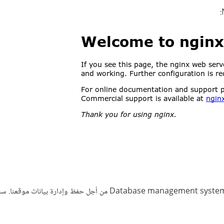
نحتاج بعد تثبيت خادوم الويب إلى نِظامٍ لإدارة قواعد البيانات Database management system, DBMS من أجل حفظ وإدارة