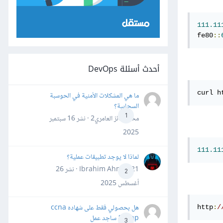
111.11
fe80
::
أحدث أسئلة DevOps
curl h
ما هي المشكلات الأمنية في الحوسبة
السحابية؟
1
محمد فائز العامري2 · نشر
16 سبتمبر
2025
111.11
لماذا لا يوجد تطبيقات عملية؟
Ibrahim Ahmed21 · نشر
26
2
أغسطس 2025
هل بحصولي فقط على شهاده ccna
http
:
/
&ccnp ساجد عمل
3