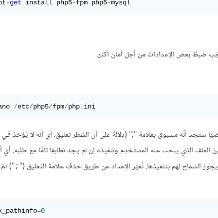
pt
-
get
 install php5
-
fpm php5
-
mysql
ano 
/
etc
/
php5
/
fpm
/
php
.
ini
ضيًّا ستجد أنّه مسبوق بعلامة ";" (دلالةً على أن السّطر تعليق، أي أنه لا يُؤخذ في ا
اويّة لـ"1". هذا الإعداد غير آمن بالمرة، فهو يطلب من PHP تخمينَ الملف الذي يبحث عنه المستخدِم وتنفيذه إن لم يجد تطابقا تامًّا مع طلبه.
") ثمّ
;
x_pathinfo
=
0