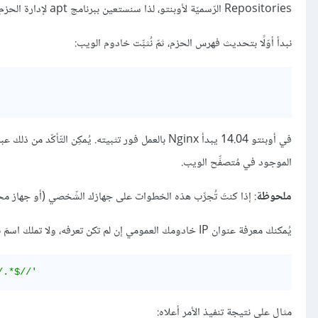
Repositories الرّسميّة لأوبنتو، لذا سنستعين ببرنامج apt لإدارة الحزم لإكمال عمليّة التّثبيت.
نبدأ أوّلًا بتحديث فهرس الحزم، ثمّ نُثبِّت خادوم الويب:
الموجود في مُتصفِّح الويب.
ملحوظة
: إذا كنتَ تُجرِّب هذه الخطوات على جهازك الشّخصي (أو جهاز محلّي) فعنوان خادو
يُمكنك معرفة عنوان IP خادومك العمومي إن لم تكن تعرفه، ولا تملك اسمَ نطاق يُشير إلى موقعك، عبرَ تنفيذ الأمر التّالي في الطّرفيّة:
/.*$//'
مثال على نتيجة تنفيذ الأمر أعلاه: