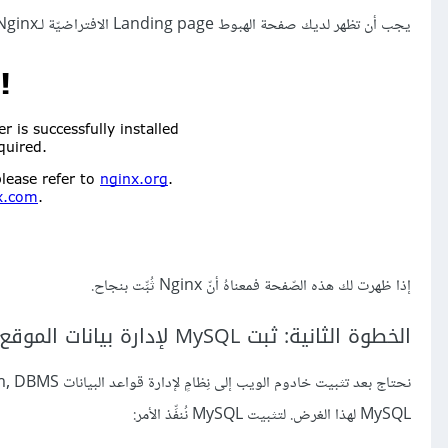
يجب أن تظهر لديك صفحة الهبوط Landing page الافتراضيّة لـNginx:
إذا ظهرت لك هذه الصّفحة فمعناهُ أنّ Nginx ثُبِّت بنجاح.
الخطوة الثانية: ثبت MySQL لإدارة بيانات الموقع
MySQL لهذا الغرض. لتثبيت MySQL نُنفِّذ الأمر: