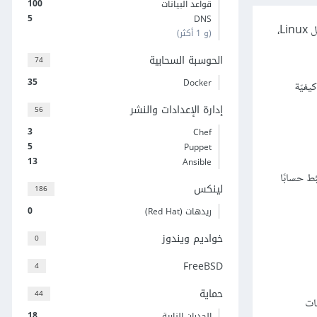
100
قواعد البيانات
5
DNS
حِزم LEMP هي مجموعة من البرامج يُمكِن استخدامُها لتقديم صفحات ويب ديناميكيّة وتطبيقات ويب. يُشير هذا الاختصار إلى بيئة تتكوَّن من نظام تشغيل Linux،
(و 1 أكثر)
الحوسبة السحابية
74
35
Docker
 هذا الدّرس؛ سنشرح كيفيّة
إدارة الإعدادات والنشر
56
3
Chef
5
Puppet
13
Ansible
ّات sudo. يُمكنك معرفة كيف تضبُط حسابًا
لينكس
186
0
ريدهات (Red Hat)
خواديم ويندوز
0
FreeBSD
4
حماية
44
دعات
18
الجدران النارية