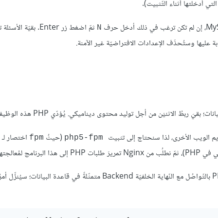
ثمّ اضغط زر Enter. بقيّة ال
N
(حيثُ
fpm
php5-fpm
يُمكِن تثبيت هذا العُنصُر وفي نفس الوقت نُثبِّت المكوِّن الّذي يسمح ل PHP بالتّواصُل مع النّهاية الخلفيّة Backend متمثّلةً في قاعدة ا