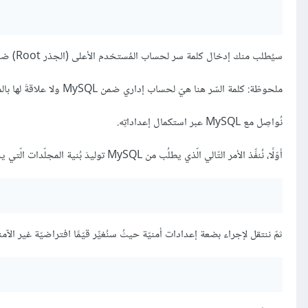
سيُطلب منك إدخال كلمة سر لحساب المُستخدم الأعلى (الجذر Root) ضمن نظام MySQL.
ملحوظة: كلمة السّر هنا هيّ لحساب إداري ضمن MySQL ولا علاقةَ لها بالمستخدِم الجذر في أوبنتو.
نُواصِل مع MySQL عبر استكمال إعداداتِه.
أوّلًا، نُنفِّذ الأمر التّالي الّذي يطلُب من MySQL توليدَ بُنية المجلّدات الّتي يحتاجها من أجل حفظ قواعد البيانات:
ثمّ ننتقل لإجراء بضعة إعدادات أمنيّة حيثُ سنُغيِّر قيّمًا افتراضيّة غير الآ