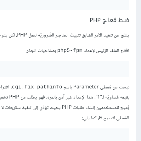
ضبط مُعالج PHP
ينتُج عن تنفيذ الأمر السّابق تثبيتُ العناصِر الضّروريّة لعمل PHP، لكن يتوجّب ضبطُ بعض الإعدادات من أجل أمان أكثر.
افتَح الملف الرّئيس لإعداد
بصلاحيّات الجذر:
php5-fpm
نبحث عن مُعطى Parameter باسم
. افترا
cgi.fix_pathinfo
بقيمة مُس
يُتيح للمستخدمين إنشاءَ طلبات PHP بحيث تؤدّي إلى تنفيذ سكربتات لا يجوز السّماح لهم بتنفيذها. نُغيّر الإعداد عن طريق حذف علامة التّعليق ("
المُعطى لتُصبح
، كما يلي:
0