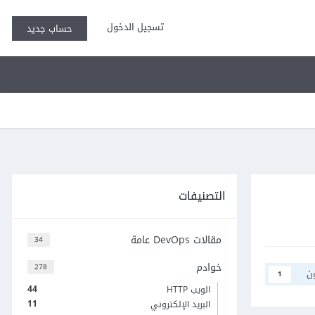
تسجيل الدخول
حساب جديد
التصنيفات
مقالات DevOps عامة
34
خوادم
278
ن
1
44
الويب HTTP
11
البريد الإلكتروني