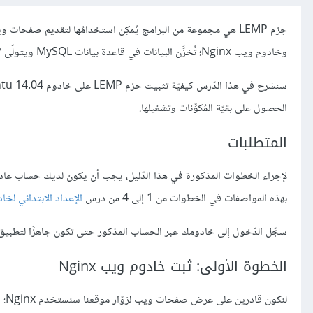
وخادوم ويب Nginx؛ تُخزَّن البيانات في قاعدة بيانات MySQL ويتولّى PHP مُعالجةَ المحتوى الدّيناميكي.
الحصول على بقيّة المُكوِّنات وتشغيلها.
المتطلبات
بهذه المواصفات في الخطوات من 1 إلى 4 من درس
الإعداد الابتدائي لخا
سجِّل الدّخول إلى خادومك عبر الحساب المذكور حتى تكون جاهزًا لتطبيق
الخطوة الأولى: ثبت خادوم ويب Nginx
لنك