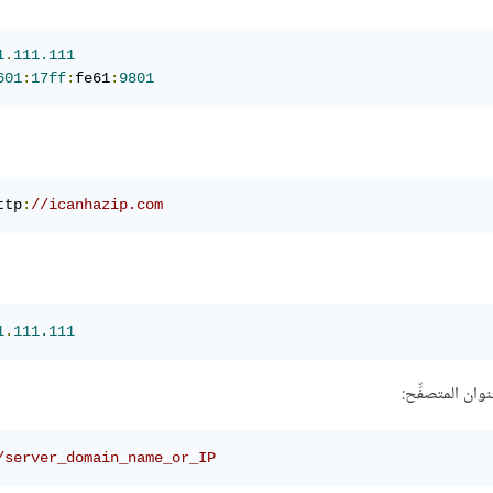
1
.
111.111
601
:
17ff
:
fe61
:
9801
ttp
:
//icanhazip.com
1
.
111.111
ان المتصفِّح:
/server_domain_name_or_IP