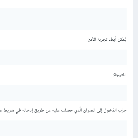
يُمكن أيضًا تجربة الأمر:
النّتيجة:
جرّب الدّخول إلى العنوان الّذي حصلتَ عليه عن طريق إدخاله في شريط عنو