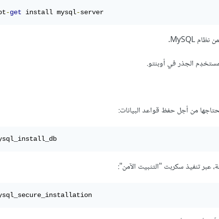
pt
-
get
 install mysql
-
server
ysql_install_db
منة، عبر تنفيذ سكربت "التثبيت الآمن":