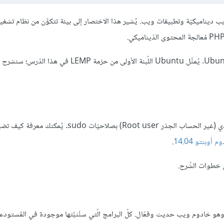
سنشرح في هذا الدّرس كيفيّة تثبيت حزم LEMP على خادوم Ubuntu 14.04. يُمثِّل Ubuntu اللّبنة الأولى من حزمة LEMP في
لإجراء الخطوات المذكورة في هذا الدّليل، يجب أن يكون لديك حساب عادي (غير الحساب الجذر Root user) بصلاحي
دوم أوبنتو
14.04
.
 خطوات الشّرح.
ون قادرين على عرض صفحات ويب لزوّار موقعنا سنستخدم Nginx؛ وهو خادوم ويب حديث وفعّال. كلّ البرامج الّتي سنُثبِّتها موجودة في المُستو