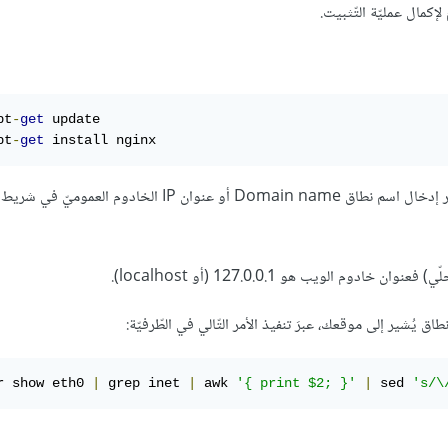
pt
-
get
 update

pt
-
get
 install nginx
في أوبنتو 14.04 يبدأ Nginx بالعمل فور تثبيته. يُمكِن التّأكّد من ذلك عبر إدخال اسم نطاق Domain name أو عنوان IP ال
م الويب هو 127.0.0.1 (أو localhost).
r show eth0 
|
 grep inet 
|
 awk 
'{ print $2; }'
|
 sed 
's/\