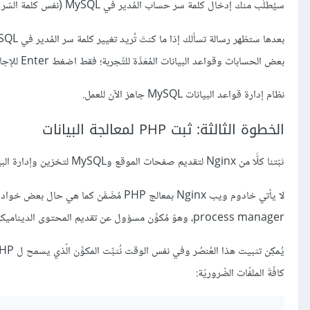
سيُطلَب منك إدخال كلمة سر حساب المُدير في MySQL (نفس كلمة السّر الّتي أدخلتها أثناء التّثبيت).
بعدها ستظهر رسالة تسألك إذا ما كنتَ تُريد تغيير كلمة سر المُدير في MySQL، إن لم تكن ترغب في ذلك أدخل حرف
بعض الحسابات وقواعد البيانات المُعَدَّة للتّجربة؛ فقط اضغط Enter للإجابة عليها وستُحذَف الإعدادات الافتراضيّة غير الآمنة.
نظام إدارة قواعد البيانات MySQL جاهز الآن للعمل.
الخطوة الثالثة: ثبت PHP لمعالجة البيانات
ثبّتنا كلًّا من Nginx لتقديم صفحات الموقع وMySQL لتخزين وإدارة البيانات؛ بقيَ ربطُ الاثنيْن من أجل توليد محتوى ديناميكي. يُؤدّي PHP هذه الوظيفة.
لا يأتي خادوم ويب Nginx بمعالج PHP مُضَمَّن كما هي حال بعض خواديم الويب الأخرى، لذا سنحتاج إلى تثبيت
process manager، وهوّ مُكوِّن مسؤول عن تقديم المحتوى الديناميكي في PHP)، ثمّ نطلُب من Nginx تمريرَ طلبات PHP إلى هذا البرنامج لمُعالجتها.
كافّةَ الملفّات الضّروريّة: