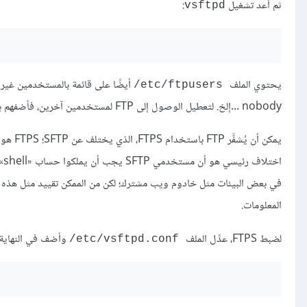
ثم أعد تشغيل
:
vsftpd
يحتوي الملف
‎/etc/ftpusers
nobody ...إلخ. لتعطيل الوصول إلى FTP لمستخدمين آخرين، فأضفهم ببساطة إلى القائمة.
يمكن أن يُشفَّر FTP باستخدام FTPS، الذي يختلف عن SFTP؛ FTPS هو FTP عبر طبقة المقابس الآمنة (
المعلومات.
لضبط FTPS، عدِّل الملف
وأضف في النهاية:
‎/etc/vsftpd.conf