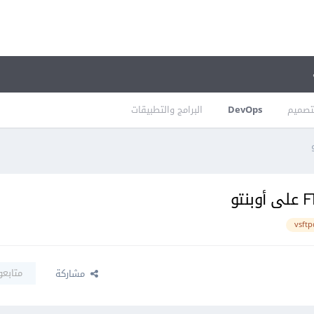
تصميم
DevOps
البرامج والتطبيقات
vsftp
متابعو
مشاركة