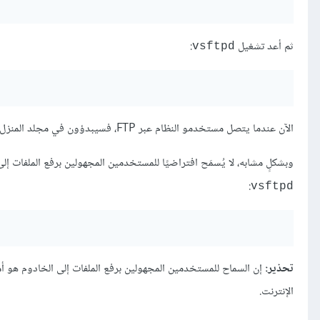
ثم أعد تشغيل
:
vsftpd
الآن عندما يتصل مستخدمو النظام عبر FTP، فسيبدؤون في مجلد المنزل الخاص بهم، حيث يستطيعون تنزيل أو رفع الملفات أو إنشاء المجلدات ...إلخ.
وبشكلٍ مشابه، لا يُسمَح افتراضيًا للمستخدمين المجهولين برفع الملفات إلى خادوم FTP؛ لتغيير ذلك الإعداد عليك أن تُزيل التعليق عن السطر الآتي و
:
vsftpd
تحذير:
إن السماح للمستخدمين المجهولين برفع الملفات إلى الخادوم هو أمرٌ 
الإنترنت.