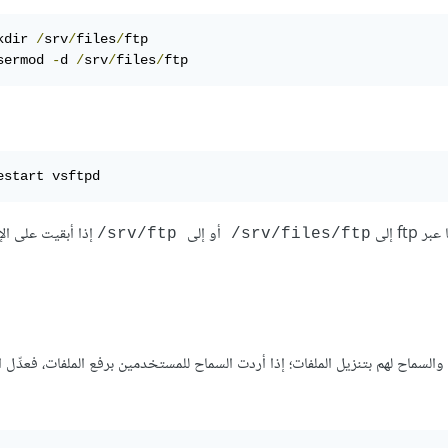
kdir 
/
srv
/
files
/
ftp

sermod 
-
d 
/
srv
/
files
/
ftp
estart vsftpd
f إلى
أو إلى
إذا أبقيت على ال
‎/srv/ftp
‎/srv/files/ftp
سماح لهم بتنزيل الملفات؛ إذا أردت السماح للمستخدمين برفع الملفات، فعدِّل ا