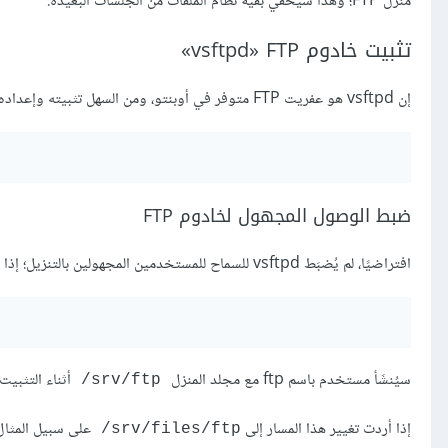
منزل FTP؛ وهذا سيخفي بقية نظام الملفات من الجلسات البعيدة.
تثبيت خادوم FTP‏ ‎«vsftpd»‎
إن vsftpd هو عفريت FTP متوفر في أوبنتو، ومن السهل تثبيته وإعداده وصيانته؛ لتثبيت
ضبط الوصول المجهول لخادوم FTP
افتراضيًا، لم يُضبَط vsftpd للسماح للمستخدمين المجهولين بالتنزيل؛ إذا كنت تريد السماح لهم بالتنزيل، فعدِّل الملف ‎/etc/vsftpd.conf مغيّرًا:
سيُنشَأ مستخدم باسم ftp مع مجلد المنزل
أثناء التثبيت؛ هذا 
‎/srv/ftp
إذا أردت تغيير هذا المسار إلى
على سبيل المثال،
‎/srv/files/ftp