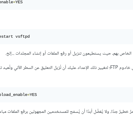
enable
=
YES
estart vsftpd
تُعيد تشغيل خدمة
pload_enable
=
YES
خطيرٌ جدًا، ولا يُفضَّل أبدًا أن يُسمَح للمستخدمين المجهولين برفع الملفات مباش