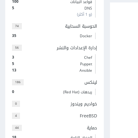
100
قواعد البيانات
5
DNS
(و 1 أكثر)
الحوسبة السحابية
74
35
Docker
إدارة الإعدادات والنشر
56
3
Chef
5
Puppet
13
Ansible
لينكس
186
0
ريدهات (Red Hat)
خواديم ويندوز
0
FreeBSD
4
حماية
44
18
الجدران النارية