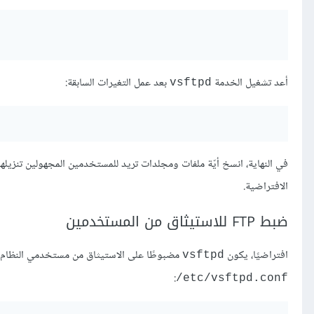
أعد تشغيل الخدمة
بعد عمل التغيرات السابقة:
vsftpd
في النهاية، انسخ أيّة ملفات ومجلدات تريد للمستخدمين المجهولين تنزيلها عبر tp
الافتراضية.
ضبط FTP للاستيثاق من المستخدمين
افتراضيًا، يكون
مضبوطًا على الاستيثاق من مستخدمي النظام وال
vsftpd
:
/etc/vsftpd.conf