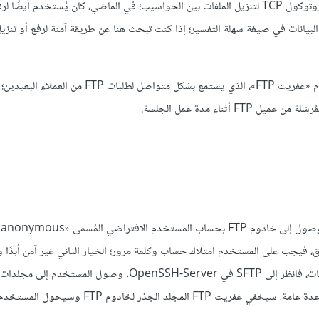
بروتوكول نقل الملفات (File Transfer Protocol اختصارًا FTP) هو بروتوكول TCP لتنزيل الملفات بين الحواسيب؛ في الماضي، كان يُستخدم
البيانات في صيغة سهلة التفسير؛ إذا كنت تبحث هنا عن طريقة آمنة لرفع أو تنزيل
يعمل FTP وفق نمط «عميل/خادوم»؛ حيث تُسمى مكونة FTP في الخادوم «عفريت FTP»، الذي يستمع بشكل متواصل لطلبات TP
ثناء مدة عمل الجلسة.
، فيجب على المستخدم امتلاك حساب وكلمة مرور؛ الخيار الثاني غير آمن أبدًا 
يستخدم إلا في الحالات الخاصة؛ إذا كنت تبحث عن طريقة آمنة لنقل الملفات، فانظر إلى SFTP في OpenSSH-Server. وصول
خادوم FTP يتعلق بالأذونات المعطية للحساب أثناء تسجيل الدخول؛ وكقاعدة عامة، سيخفي عفريت FTP ال