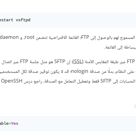
estart vsftpd
SSL
)؛ إن SFTP هو مثل جلسة FTP عبر اتصال
H
اختلاف رئيسي هو أن مستخدمي SFTP يجب أن يملكوا حساب «shell» على النظام، بدلًا من صدفة nologin؛ قد لا يكون توفير ص
في بعض ا
able
=
Yes