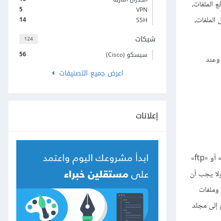
 أيضًا لرفع الملفات،
5
VPN
 الملفات،
14
SSH
شبكات
124
56
سيسكو (Cisco)
F من العملاء البعيدين؛ وعند
اعرض جميع التصنيفات
إعلانات
في نمط المستخدم المجهول (Anonymous)؛ يمكن للعملاء البعيدين الوصول إلى خادوم FTP بحساب المستخدم الافتراضي المُسمى «anonymous» أو «ftp»
ولا يجب أن
 المستخدم إلى مجلدات وملفات
مجلد الجذر لخادوم FTP وسيحول المستخدم إلى مجلد