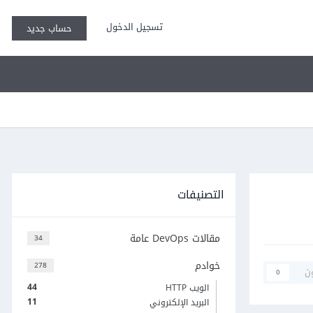
تسجيل الدخول
حساب جديد
التصنيفات
مقالات DevOps عامة
34
خوادم
278
ن
0
44
الويب HTTP
11
البريد الإلكتروني