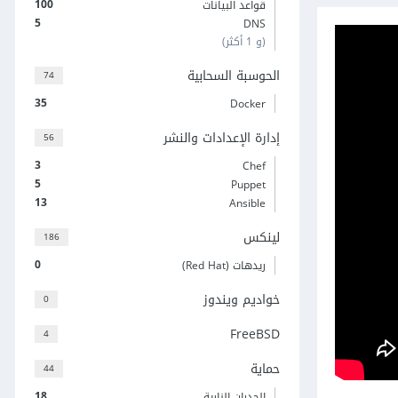
100
قواعد البيانات
5
DNS
(و 1 أكثر)
الحوسبة السحابية
74
35
Docker
إدارة الإعدادات والنشر
56
3
Chef
5
Puppet
13
Ansible
لينكس
186
0
ريدهات (Red Hat)
خواديم ويندوز
0
FreeBSD
4
حماية
44
18
الجدران النارية