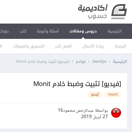
الرئيسية
دروس ومقالات
أسئلة وأجوبة
كتب
دورات
البرمجة
ريادة الأعمال
العمل الحر
التسويق والمبيعات
ال
الرئيسية
DevOps
خوادم
[فيديو] تثبيت وضبط خادم Monit
[فيديو] تثبيت وضبط خادم Monit
moint
أوبنتو
بواسطة عبدالرحمن محمود16
27 أبريل 2019