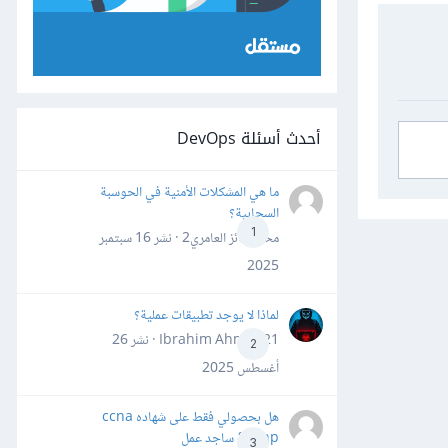
أحدث أسئلة DevOps
ما هي المشكلات الأمنية في الحوسبة
السحابية؟
1
محمد فائز العامري2 · نشر
16 سبتمبر
2025
لماذا لا يوجد تطبيقات عملية؟
Ibrahim Ahmed21 · نشر
26
2
أغسطس 2025
هل بحصولي فقط على شهاده ccna
&ccnp ساجد عمل
3