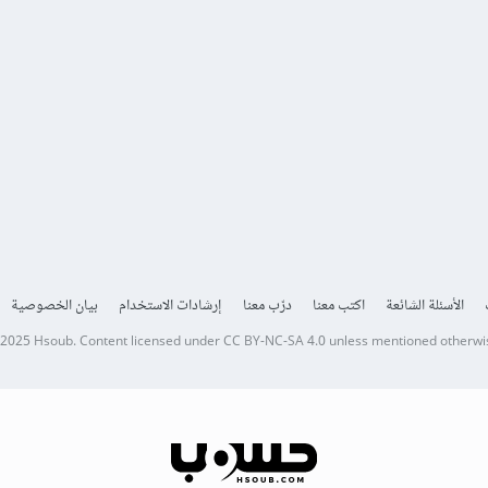
الأسئلة الشائعة
اكتب معنا
درّب معنا
إرشادات الاستخدام
بيان الخصوصية
 2025
Hsoub
.
Content licensed under
CC BY-NC-SA 4.0
unless mentioned otherwi