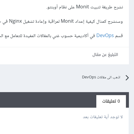
نشرح طريقة تثبيت Monit على نظام أوبنتو.
وسنشرح كمثال كيفية إعداد Monit لمراقبة وإعادة تشغيل Nginx في حال توقفه.
قسم
DevOps
في أكاديمية حسوب غني بالمقالات المفيدة للتعامل مع الخ
التبليغ عن مقال
اذهب الى مقالات DevOps
0 تعليقات
لا توجد أية تعليقات بعد