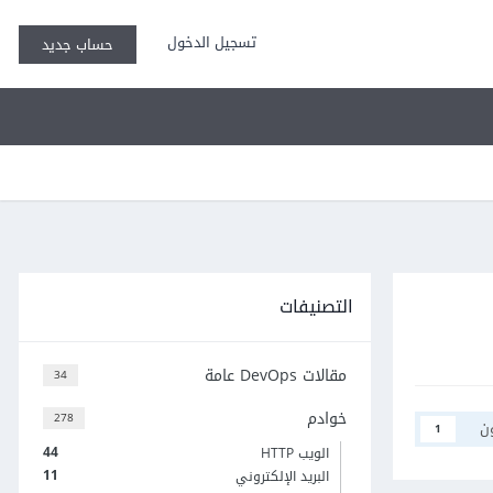
تسجيل الدخول
حساب جديد
التصنيفات
مقالات DevOps عامة
34
خوادم
278
ن
1
44
الويب HTTP
11
البريد الإلكتروني