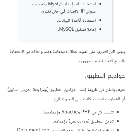
استعادة ملف إعداد MySQL وتحديث
عنوان IP الإنصات في حال تغيّره.
استعادة قاعدة البيانات.
إعادة تشغيل MySQL.
يجب الآن التدرب على تنفيذ خطة الاستعادة هذه، والتأكد من الاحتفاظ
بالنسخ الاحتياطية الضرورية.
خواديم التطبيق
نعرف بالنظر في طريقة إنشاء خواديم التطبيق (ومراجعة الدرس السابق)؛
أنّ الخطوات المتَّبعة كانت على النحو التالي:
تثبيت كل من PHP وApache وإعدادهما.
تنزيل التطبيق (ووردبريس) وإعداده.
نسخ ملفات التطبيق إلى جذر المستند Document root.