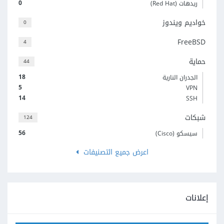
0
ريدهات (Red Hat)
خواديم ويندوز
0
FreeBSD
4
حماية
44
18
الجدران النارية
5
VPN
14
SSH
شبكات
124
56
سيسكو (Cisco)
اعرض جميع التصنيفات
إعلانات