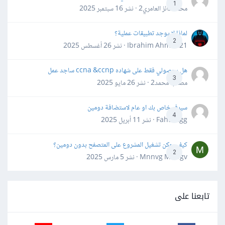
1
محمد فائز العامري2 · نشر
16 سبتمبر 2025
لماذا لا يوجد تطبيقات عملية؟
2
Ibrahim Ahmed21 · نشر
26 أغسطس 2025
هل بحصولي فقط على شهاده ccna &ccnp ساجد عمل
3
مصعب محمد2 · نشر
26 مايو 2025
سيرفر خاص بك او عام لاستضافة دومين
4
Fahd Ggg · نشر
11 أبريل 2025
كيف يمكن تشغيل المشروع على المتصفح بدون دومين؟
2
Mnnvg Mnbgv · نشر
5 مارس 2025
تابعنا على