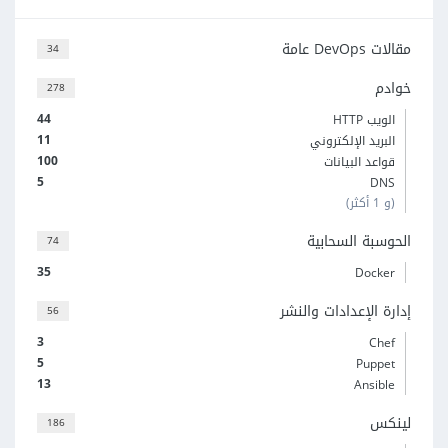
مقالات DevOps عامة
34
خوادم
278
44
الويب HTTP
11
البريد الإلكتروني
100
قواعد البيانات
5
DNS
(و 1 أكثر)
الحوسبة السحابية
74
35
Docker
إدارة الإعدادات والنشر
56
3
Chef
5
Puppet
13
Ansible
لينكس
186