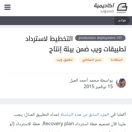
خوادم
التخطيط لاسترداد
production deployment 101
تطبيقات ويب ضمن بيئة إنتاج
استعادة
نسخ احتياطي
تطبيق ويب
بواسطة محمد أحمد العيل
15 نوفمبر 2015
أكملنا في
الجزء السابق من هذه السّلسلة
إعداد التطبيق المثال؛ يجب
علينا الآن تصميم خطة استرداد Recovery plan. خطة الاسترداد (أو