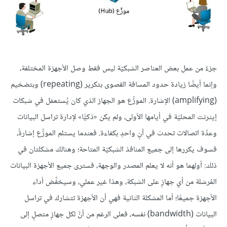
جزءٌ من عمل بعض العناصر الشبكيّة ليس فقط وصل الأجهزة المختلفة،
وإنما أيضًا زيادة حدود المسافة القصوى بتكرير (repeating) وبتضخيم
(amplifying) الإشارة. الموزِّع هو الجهاز الذي كان يُستعمَل في شبكات
إيثرنت المحليّة في أيامها الأولى، ولم يكن «ذكيًّا» لإدارة تراسل البيانات
وعدِّة اتصالات تحدث في آنٍ واحدٍ بكفاءة. فعندما يستلم الموزِّع إشارةً،
فسوف يكررها إلى جميع المنافذ الشبكيّة المتاحة؛ وهنالك مشكلتان في
ذلك: أولهما هو أنه لا يعلم المصدر والوجهة، فسترى جميع الأجهزة البيانات
المُرسَلة من أي جهازٍ على الشبكة، وهذا غير عملي، وسيخفِّض أداء
الأجهزة جميعًا؛ أما المشكلة الثانية فهي أن الأجهزة تتشارك في تراسل
البيانات (bandwidth) نفسه، فعلى الرغم من أنَّ لكل جهازٍ متصلٍ إلى