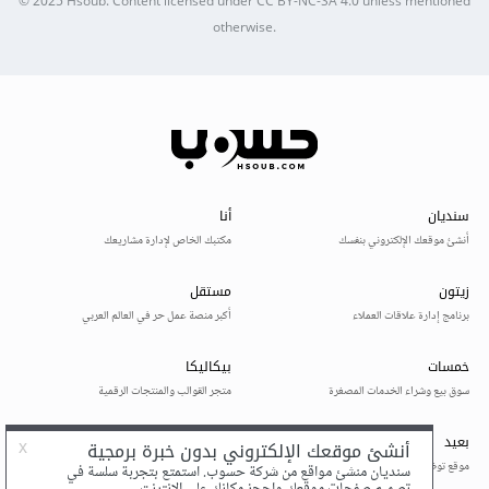
© 2025
Hsoub
.
Content licensed under
CC BY-NC-SA 4.0
unless mentioned
otherwise.