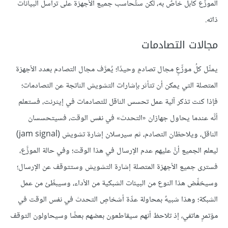
الموزَّع كابلٌ خاصٌ به، لكن ستُحاسب جميع الأجهزة على تراسل البيانات
ذاته.
مجالات التصادمات
يمثِّل كلُ موزِّعٍ مجال تصادمٍ وحيدًا؛ يُعرَّف مجال التصادم بعدد الأجهزة
المتصلة التي يمكن أن تتأثر بإشارات التشويش الناتجة عن التصادمات؛
فإذا كنت تذكر آلية عمل تحسس الناقل للتصادمات في إيثرنت، فستعلم
أنَّه عندما يحاول جهازان «التحدث» في نفس الوقت، فسيتحسسان
الناقل، ويلاحظان التصادم، ثم سيرسلان إشارة تشويش (jam signal)
ليعلم الجميع أنَّ عليهم عدم الإرسال في هذا الوقت؛ وفي حالة الموزَّع،
فسترى جميع الأجهزة المتصلة إشارة التشويش وستتوقف عن الإرسال؛
وسيخفِّض هذا النوع من البيئات الشبكية من الأداء، وسيبطِّئ من عمل
الشبكة؛ وهذا شبيهٌ بمحاولة عدِّة أشخاصٍ التحدث في نفس الوقت في
مؤتمرٍ هاتفي، إذ تلاحظ أنهم سيقاطعون بعضهم بعضًا وسيحاولون التوقف