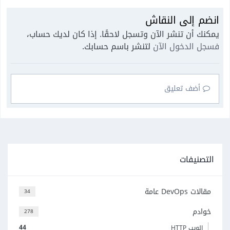
انضم إلى النقاش
يمكنك أن تنشر الآن وتسجل لاحقًا. إذا كان لديك حساب،
فسجل الدخول الآن
لتنشر باسم حسابك.
أضف تعليق
التصنيفات
مقالات DevOps عامة
34
خوادم
278
44
الويب HTTP