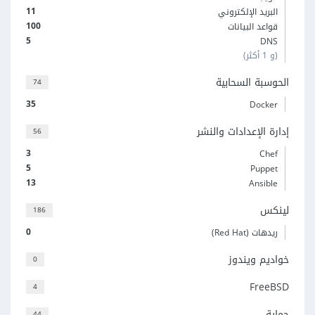
11
البريد الإلكتروني
100
قواعد البيانات
5
DNS
(و 1 أكثر)
الحوسبة السحابية
74
35
Docker
إدارة الإعدادات والنشر
56
3
Chef
5
Puppet
13
Ansible
لينكس
186
0
ريدهات (Red Hat)
خواديم ويندوز
0
FreeBSD
4
حماية
44