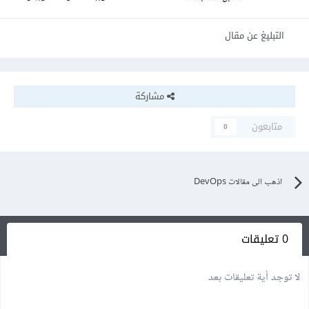
التبليغ عن مقال
مشاركة
متابعون
0
اذهب الى مقالات DevOps
0 تعليقات
لا توجد أية تعليقات بعد