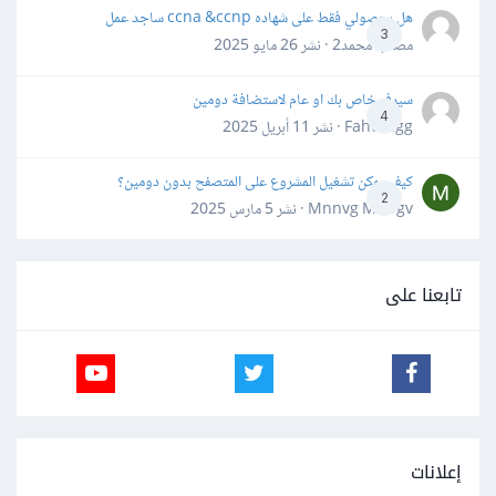
هل بحصولي فقط على شهاده ccna &ccnp ساجد عمل
3
مصعب محمد2 · نشر
26 مايو 2025
سيرفر خاص بك او عام لاستضافة دومين
4
Fahd Ggg · نشر
11 أبريل 2025
كيف يمكن تشغيل المشروع على المتصفح بدون دومين؟
2
Mnnvg Mnbgv · نشر
5 مارس 2025
تابعنا على
إعلانات