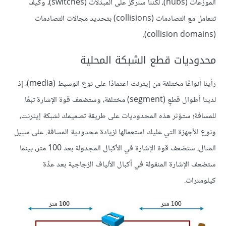
الموزِّعات (hubs)، لكننا سنركِّز على المبدِّلات (switches)، وكيف
تتعامل مع التصادمات (collisions) بتحديد مجالات التصادمات
(collision domains).
محدوديات قطع الشبكة المحلية
رأينا أنواعًا مختلفة من إيثرنت اعتمادًا على نوع الوسيط (media)، إذ
لدينا أطوال قطعٍ (segment) مختلفة، وستضعف قوة الإشارة تبعًا
للمسافة؛ ستؤثر هذه المحدوديات على طريقة تصميمك لشبكة إيثرنت،
ونوع الأجهزة التي عليك استعمالها لزيادة محدودية المسافة. على سبيل
المثال، ستضعف قوة الإشارة في الأكبال المجدولة بعد 100 متر، بينما
ستضعف الإشارة المنقولة في أكبال الألياف الزجاجية بعد عدِّة
كيلومترات.