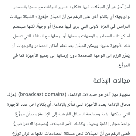
أمرٌ آخرٌ هو أنَّ المبدِّلات فيها «ذكاء» لتمرير البيانات مع علمها بالمصدر
والوجهة؛ أي بكلامٍ آخر، على الرغم من أنَّ المبدِّل «يُغرِق» الشبكة ببيانات
التراسل في المرّة الأولى التي يرى فيها مصدرًا أو وجهةً، لكنها سيتعلم
أماكن تلك المصادر والوجهات ويصلها أو يربطها مع المنافذ التي تتصل
تلك الأجهزة عليها؛ ويمكن للمبدِّل بعد تعلم أماكن المصادر والوجهات أن
يُمرِّر الرزم إلى الوجهة المحددة دون إرسالها إلى جميع الأجهزة كما في
الموزَّع.
مجالات الإذاعة
مفهومٌ مهمٌ آخر هو «مجالات الإذاعة» (broadcast domains). يُعرَّف
مجال الإذاعة بعدد الأجهزة التي تتأثر بالإذاعة، أي بكلامٍ آخر، عدد الأجهزة
التي يمكنها رؤية ومعالجة الرسائل المُرسَلة إلى الإذاعة؛ ويمثِّل موزِّعٌ
واحدٌ مجال إذاعةٍ وحيدًا، وكذلك الأمر للمبدِّلات (بضبطها الافتراضي)؛
فعلى الرغم من أنَّ المبدِّلات تحل مشكلة التصادمات، لكنها ما تزال توزِّع