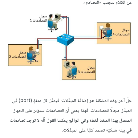
عن الكلام لتجنب «التصادم».
حلٌ آخر لهذه المشكلة هو إضافة المبدِّلات؛ فيمثِّل كل منفذٍ (port) في
المبدِّل مجالًا للتصادمات، فهذا يعني أن التصادمات ستؤثر على الجهاز
المتصل بهذا المنفذ فقط؛ وفي الواقع يمكننا القول أنَّه لا توجد تصادمات
في بيئة شبكيّة تعتمد كليًّا على المبدِّلات.