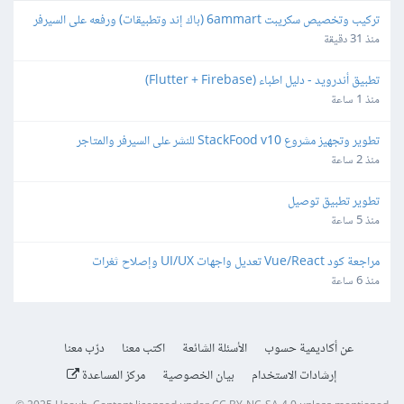
تركيب وتخصيص سكريبت 6ammart (باك إند وتطبيقات) ورفعه على السيرفر 
والمتجر
منذ 31 دقيقة
تطبيق أندرويد - دليل اطباء (Flutter + Firebase)
منذ 1 ساعة
تطوير وتجهيز مشروع StackFood v10 للنشر على السيرفر والمتاجر
منذ 2 ساعة
تطوير تطبيق توصيل
منذ 5 ساعة
مراجعة كود Vue/React تعديل واجهات UI/UX وإصلاح ثغرات
منذ 6 ساعة
عن أكاديمية حسوب
الأسئلة الشائعة
اكتب معنا
درّب معنا
إرشادات الاستخدام
بيان الخصوصية
مركز المساعدة