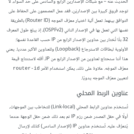
الحديث عنه – مع شبكات الإصدارين الرابع والسادس على حد السواء. لا
توجد فروق كبيرة بين الإصداريْن، فقد عمل المصممون على الحفاظ على
التوافق بينهما. تعمل آلية اختيار معرّف الموجه (Router ID) بالطريقة
نفسها التي تعمل بها في الإصدار الثاني (OSPFv2)، إذ يبلغ طول المعرف
32 بتًّا تُختار بين عناوين الإصدار الرابع من IP حسب القاعدة نفسها:
الأولوية لبطاقات الاسترجاع (Loopback) وللعناوين الأكبر عدديا. يعني
هذا أننا سنحتاج لعناوين من الإصدار الرابع من IP، أقله لاستنتاج قيمة
معرِّف الموجّه. علاوة على ذلك، يمكن استخدام الأمر
router-id
لتعيين معرّف الموجه يدويّا.
عناوين الربط المحلي
تُستخدَم عناوين الرابط المحلي (Link-local) للتخاطب بين الموجهات،
أولًا في حقل المصدر ضمن رزم IP ثم بعد ذلك ضمن حقل الوجهة عندما
يُتعرَّف عليه. تُستخدَم عناوين IP (الإصدار السادس) كذلك لإرسال