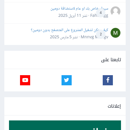
سيرفر خاص بك او عام لاستضافة دومين
4
Fahd Ggg · نشر
11 أبريل 2025
كيف يمكن تشغيل المشروع على المتصفح بدون دومين؟
2
Mnnvg Mnbgv · نشر
5 مارس 2025
تابعنا على
إعلانات