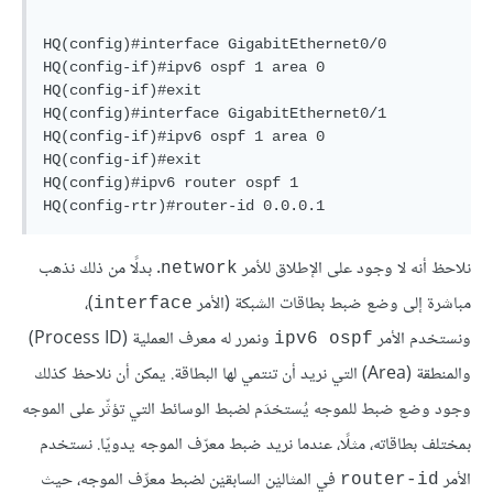
HQ(config)#interface GigabitEthernet0/0

HQ(config-if)#ipv6 ospf 1 area 0

HQ(config-if)#exit

HQ(config)#interface GigabitEthernet0/1

HQ(config-if)#ipv6 ospf 1 area 0

HQ(config-if)#exit

HQ(config)#ipv6 router ospf 1

نلاحظ أنه لا وجود على الإطلاق للأمر
. بدلًا من ذلك نذهب
network
مباشرة إلى وضع ضبط بطاقات الشبكة (الأمر
)،
interface
ونستخدم الأمر
ونمرر له معرف العملية (Process ID)
ipv6 ospf
والمنطقة (Area) التي نريد أن تنتمي لها البطاقة. يمكن أن نلاحظ كذلك
وجود وضع ضبط للموجه يُستخدَم لضبط الوسائط التي تؤثّر على الموجه
بمختلف بطاقاته، مثلًا، عندما نريد ضبط معرّف الموجه يدويّا. نستخدم
الأمر
في المثاليْن السابقيْن لضبط معرِّف الموجه، حيث
router-id