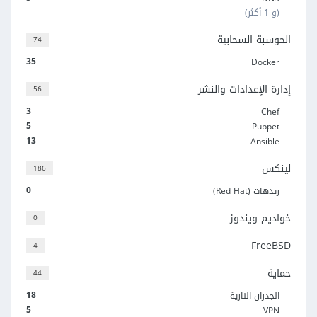
(و 1 أكثر)
الحوسبة السحابية
74
35
Docker
إدارة الإعدادات والنشر
56
3
Chef
5
Puppet
13
Ansible
لينكس
186
0
ريدهات (Red Hat)
خواديم ويندوز
0
FreeBSD
4
حماية
44
18
الجدران النارية
5
VPN