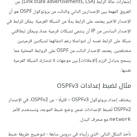
إشعارات حالة الرابط (Link state advertisements, LSA). من
الفروق المهمة بين الإصدارين الثاني والثالث من بروتوكول OSPF هو أن
الإصدار الأخير يعتمد على الرابط بدلًا من الشبكة الفرعية. يمكن للرابط في
الإصدار السادس من IP أن ينتمي لشبكات فرعية عدة، ويمكن لبطاقتي
شبكة على الرابط نفسه أن تتواصلا رغم انتمائهما لشبكتين فرعيتين
مختلفتين. يعتمد الإصدار الثالث من OSPF على الروابط المحلية مما
يسمح بتبادل الرزم (الإعلانات) بين موجهات لا تتشارك الشبكة الفرعية
نفسها.
مثال لضبط إعدادات OSPFv3
يختلف إعداد بروتوكول OSPFv3 – قليلًا - عن OSPFv2. في الإصدار
OSPFv2 تُضبَط الإعدادات ضمن وضع ضبط الموجه، ونستخدم الأمر
مع محرف البدل.
network
نأخذ الشكل التالي -الذي رأيناه في دروس سابقة - لتوضيح طريقة ضبط