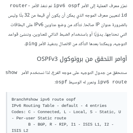
نمرّر معرف العملية إلى الأمر
ثم ننفذ الأمر
router-
ipv6 ospf
لتعيين معرف الموجه الذي يمكن أن يكون أي قيمة من 32 بتًّا وليس
id
بالضرورة عنوان IP صالحا. نتأكد من وضع عناوين IPv6 على البطاقات
التي نحتاجها، يدوّيًّا أو باستخدام الضبط الذاتي للعناوين، وننشئ قواعد
التوجيه، ويمكننا بعدها التأكد من الاتصال بتنفيذ الأمر
.
ping
أوامر التحقق من بروتوكول OSPFv3
سنتحقق من جدول التوجيه على موجه الفرع، لذا نستخدم الأمر
show 
ونمرر له الوسيط
:
ospf
ipv6 route
Branch#show ipv6 route ospf

IPv6 Routing Table - default - 4 entries

Codes: C - Connected, L - Local, S - Static, U 
- Per-user Static route

       B - BGP, R - RIP, I1 - ISIS L1, I2 - 
ISIS L2
