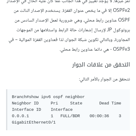
تمر عبرها. لا يوجد تغيير في هذا الجانب عمّا كان عليه الحال في الإصدار
OSPFv2 إلا في ما يخص عنوان القفزة. يستخدم الإصدار الثالث من
OSPF عناوين رابط محلي، وهي ضرورية لعمل الإصدار السادس من
بروتوكول IP، لإرسال إشعارات حالة الرابط واستلامها من الموجهات
المجاورة، وبالتالي تكوين شبكة الجوار، لذا فعناوين القفزة الموالية – في
OSPFv3 - هي دائما عناوين رابط محلي.
التحقق من علاقات الجوار
نتحقق من الجوار بالأمر التالي:
Branch#show ipv6 ospf neighbor

Neighbor ID     Pri     State       Dead Time   
Interface ID    Interface

0.0.0.1         1   FULL/BDR    00:00:36    3       