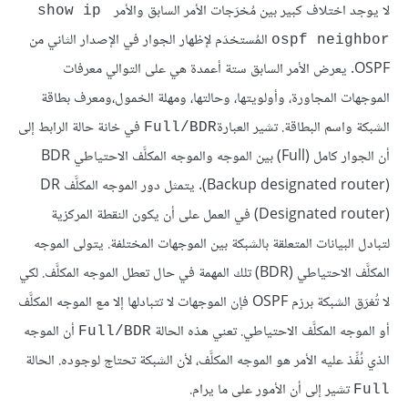
لا يوجد اختلاف كبير بين مُخرَجات الأمر السابق والأمر
show ip 
المُستخدَم لإظهار الجوار في الإصدار الثاني من
ospf neighbor
OSPF. يعرض الأمر السابق ستة أعمدة هي على التوالي معرفات
الموجهات المجاورة، وأولويتها، وحالتها، ومهلة الخمول،ومعرف بطاقة
الشبكة واسم البطاقة. تشير العبارة
في خانة حالة الرابط إلى
Full/BDR
(Designated router) في العمل على أن يكون النقطة المركزية
لتبادل البيانات المتعلقة بالشبكة بين الموجهات المختلفة. يتولى الموجه
المكلَّف الاحتياطي (BDR) تلك المهمة في حال تعطل الموجه المكلَّف. لكي
لا تُغرَق الشبكة برزم OSPF فإن الموجهات لا تتبادلها إلا مع الموجه المكلَّف
أو الموجه المكلَّف الاحتياطي. تعني هذه الحالة
أن الموجه
Full/BDR
الذي نُفِّذ عليه الأمر هو الموجه المكلَّف، لأن الشبكة تحتاج لوجوده. الحالة
تشير إلى أن الأمور على ما يرام.
Full