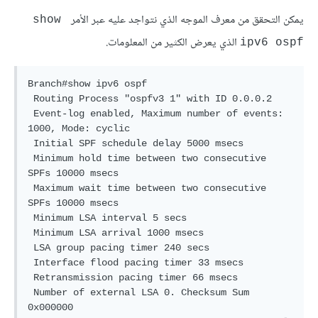
يمكن التحقق من معرف الموجه الذي نتواجد عليه عبر الأمر
show 
الذي يعرض الكثير من المعلومات.
ipv6 ospf
Branch#show ipv6 ospf

 Routing Process "ospfv3 1" with ID 0.0.0.2

 Event-log enabled, Maximum number of events: 
1000, Mode: cyclic

 Initial SPF schedule delay 5000 msecs

 Minimum hold time between two consecutive 
SPFs 10000 msecs

 Maximum wait time between two consecutive 
SPFs 10000 msecs

 Minimum LSA interval 5 secs

 Minimum LSA arrival 1000 msecs

 LSA group pacing timer 240 secs

 Interface flood pacing timer 33 msecs

 Retransmission pacing timer 66 msecs

 Number of external LSA 0. Checksum Sum 
0x000000
