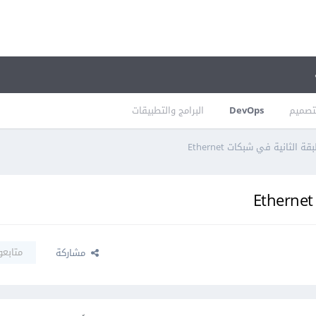
تصميم
DevOps
البرامج والتطبيقات
لثانية في شبكات Ethernet
متابعو
مشاركة