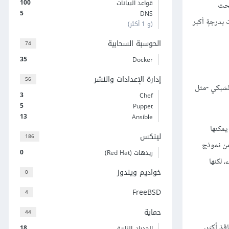
100
قواعد البيانات
بحت
5
DNS
 بدرجةٍ أكبر
(و 1 أكثر)
الحوسبة السحابية
74
35
Docker
إدارة الإعدادات والنشر
56
ت الشرهة للتراسل الشبكي -مثل
3
Chef
5
Puppet
13
Ansible
ا يمكنها
لينكس
186
 الطبقة الثانية من نموذج
0
ريدهات (Red Hat)
أقل وهي أبطء، لكنها
خواديم ويندوز
0
FreeBSD
4
حماية
44
فذ أكثر،
18
الجدران النارية