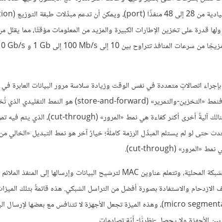
فتتضمن مبدِّلات طبقةِ الوصولِ (LAN switches
كلٍ كبير، ولها قدرة على تخزين الإطارات الكبيرة والمزيد من المعلومات مؤقتًا، مما يقلل 
 بإجراء اتصالاتٍ متعددة في نفس الوقت وزيادة سلاسة مرور البيانات العابرة في الم
واحد. ويمكن أيضًا ضبطها لدعم عدِّة أنماط من «التبديل» (switching)؛ فنمط «التخزين-والتمرير» (store-and-forward) هو ا
الرزم كاملةً مؤقتًا قبل إرسالها لكي تتم معالجتها وتحديد المنفذ الصادر. وهنالك آليةٌ أخرى أكثر ك
حتى لو لم يستلم المبدِّل الرزمة كاملةً؛ خيارٌ آخر هو نمط التبديل «الخالي من
تتشابه الجسور والمبدِّلات في أنها تصل بين مختلف قطع (segments) الشبكة المحليّة، وتتعلم عناوين MAC لترشيح البيانات وإرسالها إلى الم
ف الازدحام والاستفادة بصورة أفضل من التراسل الشبكي. هذه قائمةٌ بتلك الميزات:
التواصل المخصص بين الأجهزة المعروف باسم «التجزئة الصغيرة» (micro segmentation)، وهذه الميزة تجعل الأجهزة لا تتنافس مع بعضها ل
بين الأجهزة ولا يحصل -نظريًّا- أيّة تصادمات.