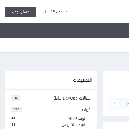
تسجيل الدخول
حساب جديد
التصنيفات
مقالات DevOps عامة
34
ن
0
خوادم
278
44
الويب HTTP
11
البريد الإلكتروني