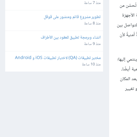
منذ 7 ساعة
يقة لإنشاء عدِّة مجالات للإذاعة في نفس المبدِّل أو في سلسلة هيكليّة من المبدِّلات. VLAN هي شبكة LAN وهمية (Virtual LAN) تُحسِّن من
 على شبكة VLAN معيّنة ستُرى من بقيّة الأجهزة
تطوير مشروع قائم ومنشور على قوقل
منذ 8 ساعة
 هو شبكة IP فرعية (IP subnet)، وهذا يعني أنَّه للتواصل بين
 في الطبقة الثالثة من نموذج OSI، أي بكلامٍ آخر، ستحتاج إلى موجِّه؛ مما يجعل شبكات VLAN أداةً أمنيةً لأن
انشاء وبرمجة تطبيق للعقود بين الأطراف
منذ 9 ساعة
مختبر تطبيقات (QA) لاختبار تطبيقات iOS و Android
ل بين الموقع الفيزيائي للجهاز وشبكة LAN الوهمية التي ينتمي إليها؛
منذ 10 ساعة
كة الوهمية أيضًا،
يعد المكان
 تغيير