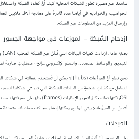
شاهدنا عبر مسيرة تطور الشبكات المحلية كيف أنَّ كفاءة الشبكة واستغلا
الحواسيب والخواديم في أيامنا هذه قادرةً على معالجة آلاف ملايين العمليات
وإرسال المزيد من المعلومات عبر الشبكة.
ازدحام الشبكة – الموزعات في مواجهة الجسور
الفيديو، والوسائط المتعددة، والتعلم الإلكتروني ...إلخ.- متطلباتٍ صارمةً لشب
نحن نعلم أنَّ الموزَّعات (hubs) لا يمكن أن تُستخدَم بفع
أفضل من الموزَّعات؛ وفي الواقع، يمكنها إنشاء مجالات تصادمات متعددة مثله
المبدلات
على الرغم من أنَّ آلية العمل الأساسية للمبدِّلات مشابهةٌ للجسور، لكن المب