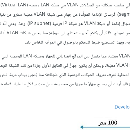
تستعمل VLANs كطر
الأداء عبر إنشاء مجالات إذاعة، وتسمى هذه العملية بالتقطيع (segmentation)؛ فرسائل الإذاعة المولَّدة من جهازٍ
على شبكة VLAN نفسها؛ ولن تنتقل إلى شبكات VLAN الأخرى؛ يُعتَبر كل مجال إذاعة أو شبكة VLAN
مختلف شبكات VLAN فستحتاج إلى استخدام وظائف
إحدى طرق استخدام شبكات VLAN هي إسناد منافذ المبدِّل إلى شبكات VLAN معيّنة، مما يفص
أي بكلامٍ آخر، يمكن أن يكون لديك جهازٌ في الطابق الثالث ينتمي إلى شبكة VLAN معيّنة، ويمكن أن يكون جهازٌ في الطابق الأول جزءًا من تلك الشب
محلية تَعرِف تعريف الشبكات الوهمية الذي ضَبَطَتَهُ؛ مما يُنشِئ بيئاتٍ مرنة، فلم 
 فلو أردت أن يصبح جهازٌ ما جزءًا من مجموعة عمل معيّنة، فكل ما عليك فعله هو
.
Develo