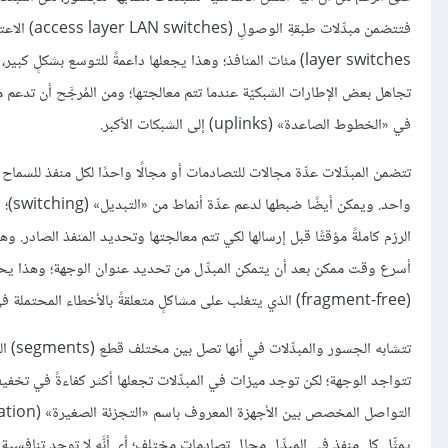
layer switches) مئات المنافذ؛ وهذا يجعلها داعمةً للتوسع بش
في «الخطوط الصاعدة» (uplinks) إلى الشبكات الأكبر.
تتضمن المبدِّلات عدِّة مجالات للتصادمات أو مجالًا واحدًا لكل منفذ للسماح
أسرع وقت ممكن بعد أن يتمكن المبدِّل من تحديد عنوان الوجهة؛ وهذا يحدث 
(fragment-free) الذي يتغلب على مشاكلٍ متعلقةً بالأخطاء المحتملة في نمط «المرور» (cut-through).
تتواجد الوجهة؛ لكن توجد ميزات في المبدِّلات تجعلها أكثر كفاءةً في تخفي
يمثِّل كل منفذٍ في المبدِّل مجال تصادماتٍ مختلف؛ أي أنَّه لا توجد تنافسية 