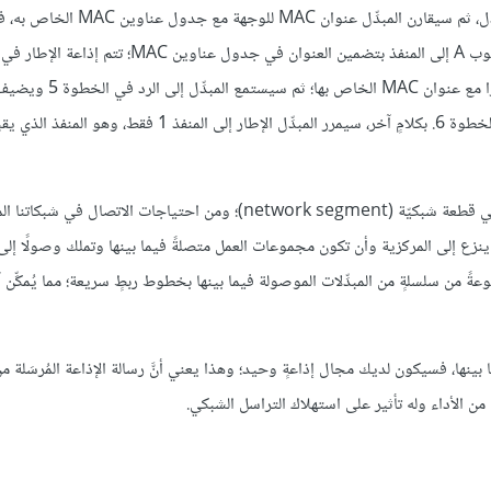
هذا شرحٌ مرئيٌ للعملية؛ ففي الخطوة 1، يُرسِل الحاسوب A إطارًا إلى المبدِّل، ثم سيقارن ال
على كل المنافذ، ثم -في الخطوة 4- ستستقبل الوجهة الإطار وترسِل إشعارًا مع ع
MAC للحاسوب B إلى جدوله؛ ويكون المبدِّل جاهزًا لتمرير الإطارات في الخطوة 6. بكلامٍ آخر، سيمرر المبدِّل الإطار إلى المنفذ 1 
نحن نعلم أنَّه يمكن لجميع الأجهزة المتصلة إلى مبدِّل أن ترى بعضها بعضًا في قطعة شبكيّة (network segment)؛ ومن احتياجات الاتصال 
زع إلى المركزية وأن تكون مجموعات العمل متصلةً فيما بينها وتملك وصولًا إلى 
ةً من سلسلةٍ من المبدِّلات الموصولة فيما بينها بخطوط ربطٍ سريعة؛ مما يُمكِّن 
يما بينها، فسيكون لديك مجال إذاعةٍ وحيد؛ وهذا يعني أنَّ رسالة الإذاعة المُرسَلة م
 الأداء وله تأثير على استهلاك التراسل الشبكي.