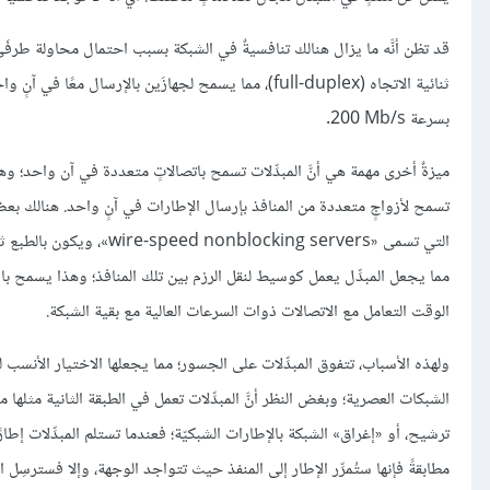
قد تظن أنَّه ما يزال هنالك تنافسيةٌ في الشبكة بسبب احتمال محاولة طرف
بسرعة 200‎ Mb/s.
تسمح لأزواجٍ متعددة من المنافذ بإرسال الإطارات في آنٍ واحد. هنالك بعض
التي تسمى «cking servers
مما يجعل المبدِّل يعمل كوسيط لنقل الرزم بين تلك المنافذ؛ وهذا يسمح ب
الوقت التعامل مع الاتصالات ذوات السرعات العالية مع بقية الشبكة.
ولهذه الأسباب، تتفوق المبدِّلات على الجسور؛ مما يجعلها الاختيار الأنسب
الشبكات العصرية؛ وبغض النظر أنَّ المبدِّلات تعمل في الطبقة الثانية مثلها مث
مطابقةً فإنها ستُمرِّر الإطار إلى المنفذ حيث تتواجد الوجهة، وإلا فسترسِل ا