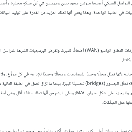
ل التراسل الشبكي أصبحا ميزتين محوريتين ومهمتين في كلٍّ شبكةٍ محليةٍ؛ وأص
 في الثانية الواحدة، وهذا يعني أنها تملك المزيد من القدرة على توليد البيانات
بصفةٍ عامة، ازدادت كميات البيانات التي تُنقَل عبر الشبكة المحلية (LAN) وذات النطاق الواسع (WAN) أضعافًا كثيرة، وتفرض البرمجيا
كاتنا.
اليّة في شبكاتنا الحالية لأنها تمثِّل مجالًا وحيدًا للتصادمات ومجالًا وحيدًا للإذاعة في كل موزِّعٍ، ول
التعامل مع كمّياتٍ ضخمةٍ من البيانات الشبكيّة التي تمر في شبكاتنا العصرية؛ تمثِّل الجسور (bridges) تحسينًا كبيرًا، بينما ما تزال تعمل في
OSI، لكنها تملك ذكاءً لتمرير الإطارات (frames) بناءً على معرفتها للمصدر والوجهة على شكل عنوان MAC؛ وعلى الرغم من أنَّها تملك منافذ 
ا مثل المبدِّلات.
دِّلات تعمل بسرعات أعلى بكثير وفيها وظائف أكثر مقارنةً مع الجسور؛ وفيها عدد منا