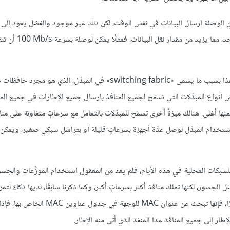
َيّ الوصلة إرسال البيانات في نفس الوقت، لكن ذلك غير موجود والفضل يعود إلى ا
ثنائية الاتجاه (full-duplex)، مما يسمح لجهازَين بالإرسال 
ميزةٌ أخرى مهمة هي أنَّ المبدِّلات تسمح باتصالاتٍ متعددة في آن واحد؛ وهذا بسبب ما يسمى «switching fabric» في المبدِّل، الذي ه
 أنواع المبدِّلات التي تسمح لجميع المنافذ بإرسال جميع الإطارات في جميع المح
wire-speed nonblo»، ويكون بالطبع ثمنها أغلى. هنالك ميزةٌ أخرى تسمح للمبدِّلات بالتعامل مع سرعاتٍ متفاوتة عل
استخدام المبدِّل لوصل عدِّة أجهزة بسرعاتٍ قليلة أو بتراسل شبكي صغير، ويمكن
 للشبكات المحلية في هذه الأيام، فلم يعد من المعقول استخدام الموزَّعات والجس
ل الجسور، لكنها تملك منافذ أكثر بسرعاتٍ أكبر، وكما ذكرنا سابقًا، لديها ذكاءٌ لتمري
ترشيح، أو «إغراق» الشبكة بالإطارات الشبكيّة؛ فعندما تستلم المبدِّلات إطارًا، فإنها تبحث عن عنوان AC
لإطار إلى جميع المنافذ عدا المنفذ الذي أتى منه الإطار.