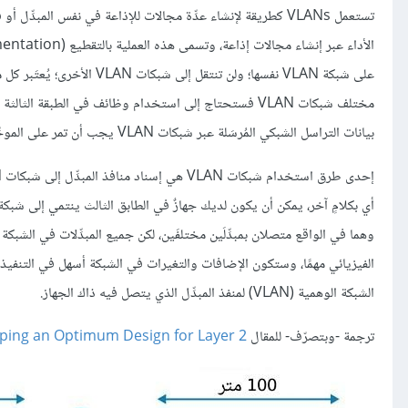
بيانات التراسل الشبكي المُرسَلة عبر شبكات VLAN يجب أن تمر على الموجِّه، وبهذا تستطيع ضبط التحكم بالوصول في الموجِّه الخاص بك.
وهما في الواقع متصلان بمبدِّلَين مختلفَين، لكن جميع المبدِّلات في الشبكة ال
الفيزيائي مهمًا، وستكون الإضافات والتغيرات في الشبكة أسهل في التنفيذ؛
الشبكة الوهمية (VLAN) لمنفذ المبدِّل الذي يتصل فيه ذاك الجهاز.
ترجمة -وبتصرّف- للمقال
ping an Optimum Design for Layer 2