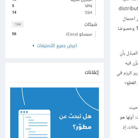
5
VPN
access layer ) الاعتيادية من 28 إلى 48 منفذًا (port)، ويمكن أن تدعم مبدِّلات طبقة التوزيع (distribution
14
SSH
من احتمال
شبكات
124
تجاهل بعض الإطارات الشبكيّة عندما تتم معالجتها؛ ومن المُرجَّح أن تدعم مزيجًا من سرعات المنافذ تتراوح بين 10 إلى ‎100 Mb/s إلى ‎1 Gb و ‎10 Gb/s وخصوصًا
56
سيسكو (Cisco)
اعرض جميع التصنيفات
بدِّل بآنٍ
لنمط التقليدي الذي تُخزَّن فيه
إعلانات
فاءة هي نمط «المرور» (cut-through)، الذي يتم فيه تمرير الرزم في
 القطع»
نفذ الملائم حيث
 أولها هو
إرسال البيانات، إذ