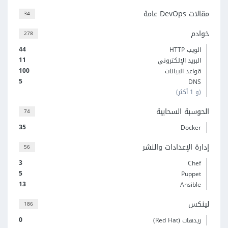
مقالات DevOps عامة
34
خوادم
278
44
الويب HTTP
11
البريد الإلكتروني
100
قواعد البيانات
5
DNS
(و 1 أكثر)
الحوسبة السحابية
74
35
Docker
إدارة الإعدادات والنشر
56
3
Chef
5
Puppet
13
Ansible
لينكس
186
0
ريدهات (Red Hat)