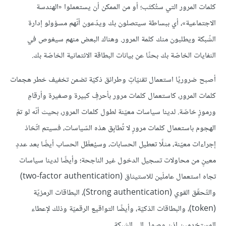
كلمات المرور التي ستُكتَب؛ أو من الممكن أن يستعملوا «الهندسة
الاجتماعية»، أي ببساطة سيتصلون بك ويدّعون أنّهم مسؤولو إدارة
الشّبكة ويطلبون منك كلمة المرور. وهناك البعض منهم سيغوص في
النفايات الخاصّة بك بحثًا عن بيانات البطاقة الائتمانية الخاصّة بك.
أصبح ضروريًا استعمال تقنيّاتٍ وطرائق ذكيّة تضمن تخفيف خطر هجمات
كلمات المرور، كاستعمال كلمات مرور بأحرفٍ كبيرة وصغيرة وأرقامٍ
ورموزٍ خاصّة. لدينا سياسات معيّنة لطول كلمات المرور، بحيث أنّه لو تمّ
الهجوم باستعمال كلمات مرورٍ لا تُطابِق هذه السّياسات، فسيتم اتّخاذ
إجراءات معيّنة، مثلًا تعطيل الحسابات، وسيُعطَّل الحساب أيضًا بعد عددٍ
معينٍ من محاولات تسجيل الدخول غير الناجحة؛ وأيضًا لدينا سياسات
تجاه استعمال عاملَين للاستيثاق (two-factor authentication)
والتّحقّق القوي (Strong authentication)، البطاقات الرمزيّة
(token)، والبطاقات الذكيّة، وأيضًا التواقيع الرقميّة وذلك لإعطاء
المستخدمين إذن وصول إلى الشبكة.