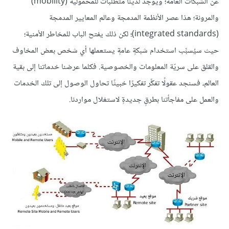
عن الشبكات العامة؛ ويوجد لدينا متطلبات للمحمولية (mobility)
والمرونة؛ هذا عصر الأنظمة المدمجة وعالم المعايير المدمجة
(integrated standards)؛ لكن ذلك يفتح الباب للمخاطر الأمنية؛
حيث سيُسبِّب استخدام شبكةٍ عامةٍ يستعملها أي شخص بعض المخاوف
والقلق على سريّة المعلومات والخصوصية. فكلما عرضنا خدماتنا إلى بقية
العالم، فسنجد عقولًا تفكِّر تفكيرًا خبيثًا تحاول الوصول إلى تلك الخدمات
والعمل على مفاجأتنا بطرقٍ جديدةٍ لاستغلال مواردنا.