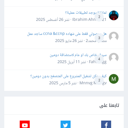
لماذا لا يوجد تطبيقات عملية؟
2
Ibrahim Ahmed21 · نشر
26 أغسطس 2025
هل بحصولي فقط على شهاده ccna &ccnp ساجد عمل
3
مصعب محمد2 · نشر
26 مايو 2025
سيرفر خاص بك او عام لاستضافة دومين
4
Fahd Ggg · نشر
11 أبريل 2025
كيف يمكن تشغيل المشروع على المتصفح بدون دومين؟
2
Mnnvg Mnbgv · نشر
5 مارس 2025
تابعنا على