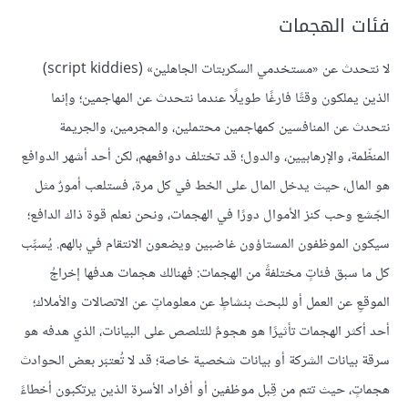
فئات الهجمات
لا نتحدث عن «مستخدمي السكربتات الجاهلين» (script kiddies)
الذين يملكون وقتًا فارغًا طويلًا عندما نتحدث عن المهاجمين؛ وإنما
نتحدث عن المنافسين كمهاجمين محتملين، والمجرمين، والجريمة
المنظّمة، والإرهابيين، والدول؛ قد تختلف دوافعهم، لكن أحد أشهر الدوافع
هو المال، حيث يدخل المال على الخط في كل مرة، فستلعب أمورٌ مثل
الجّشع وحب كنز الأموال دورًا في الهجمات، ونحن نعلم قوة ذاك الدافع؛
سيكون الموظفون المستاؤون غاضبين ويضعون الانتقام في بالهم. يُسبِّب
كل ما سبق فئاتٍ مختلفةً من الهجمات: فهنالك هجمات هدفها إخراجُ
الموقعِ عن العمل أو للبحث بنشاطٍ عن معلوماتٍ عن الاتصالات والأملاك؛
أحد أكثر الهجمات تأثيرًا هو هجومٌ للتلصص على البيانات، الذي هدفه هو
سرقة بيانات الشركة أو بيانات شخصية خاصة؛ قد لا تُعتبَر بعض الحوادث
هجماتٍ، حيث تتم من قِبل موظفين أو أفراد الأسرة الذين يرتكبون أخطاءً