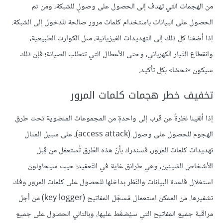
من الهجمات التي تهدف إلى الحصول على وصولٍ للشبكة، ومن ثم
الحصول على البيانات باستخدام كلمات مرور صالحة للدخول إلى الشبكة.
إذا أضفنا كل ذلك إلى التهديدات الفيزيائية، مثل الكوارث الطبيعية،
وانقطاع التّيار الكهربائي، وحتى الأعطال التي تتطلب الصيانة؛ فإن ذلك
سيكون «نحسًا» بكل تأكيد.
تخفيف خطر هجمات كلمات المرور
إذا ألقينا نظرةً عن قرب إلى واحدةٍ من المجموعات المنضوية تحت طرق
الهجوم للحصول على وصول (access attack)، على سبيل المثال
تهديدات كلمات المرور، فسندرك بأنّ هذه الطّرق تُستعمَل من قِبل
الأشخاص السّيئين، وهي طرائق غاية في التّعقيد؛ حيث سيحاولون
استغلال قاعدة البيانات والنّظر بداخلها للحصول على كلمات المرور وفك
تشفيرها. من الممكن استعمال مُسجِّل المفاتيح (key logger) من أجل
مراقبة جميع المفاتيح التي سيُضغَط عليها، وبالتالي الحصول على جميع