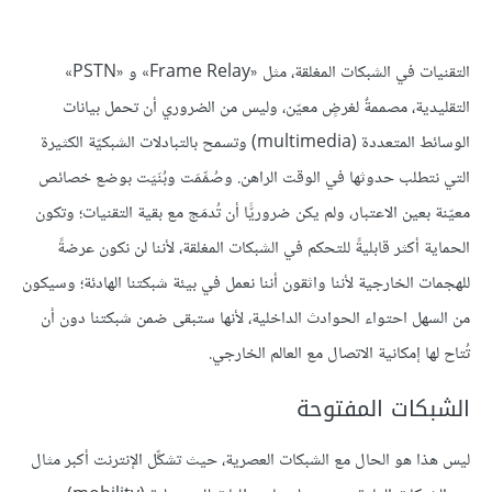
التقنيات في الشبكات المغلقة، مثل «Frame Relay» و «PSTN»
التقليدية، مصممةٌ لغرضٍ معيّن، وليس من الضروري أن تحمل بيانات
الوسائط المتعددة (multimedia) وتسمح بالتبادلات الشبكيّة الكثيرة
التي نتطلب حدوثها في الوقت الراهن. وصُمِّمَت وبُنَيَت بوضع خصائص
معيّنة بعين الاعتبار، ولم يكن ضروريًّا أن تُدمَج مع بقية التقنيات؛ وتكون
الحماية أكثر قابليةً للتحكم في الشبكات المغلقة، ﻷننا لن نكون عرضةً
للهجمات الخارجية لأننا واثقون أننا نعمل في بيئة شبكتنا الهادئة؛ وسيكون
من السهل احتواء الحوادث الداخلية، لأنها ستبقى ضمن شبكتنا دون أن
تُتاح لها إمكانية الاتصال مع العالم الخارجي.
الشبكات المفتوحة
ليس هذا هو الحال مع الشبكات العصرية، حيث تشكِّل الإنترنت أكبر مثال