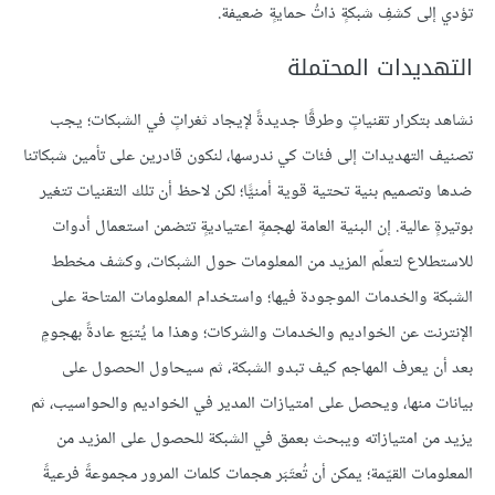
تؤدي إلى كشفِ شبكةٍ ذاتُ حمايةٍ ضعيفة.
التهديدات المحتملة
نشاهد بتكرار تقنياتٍ وطرقًا جديدةً لإيجاد ثغراتٍ في الشبكات؛ يجب
تصنيف التهديدات إلى فئات كي ندرسها، لنكون قادرين على تأمين شبكاتنا
ضدها وتصميم بنية تحتية قوية أمنيًّا؛ لكن لاحظ أن تلك التقنيات تتغير
بوتيرةٍ عالية. إن البنية العامة لهجمةٍ اعتياديةٍ تتضمن استعمال أدوات
للاستطلاع لتعلّم المزيد من المعلومات حول الشبكات، وكشف مخطط
الشبكة والخدمات الموجودة فيها؛ واستخدام المعلومات المتاحة على
الإنترنت عن الخواديم والخدمات والشركات؛ وهذا ما يُتبَع عادةً بهجومٍ
بعد أن يعرف المهاجم كيف تبدو الشبكة، ثم سيحاول الحصول على
بيانات منها، ويحصل على امتيازات المدير في الخواديم والحواسيب، ثم
يزيد من امتيازاته ويبحث بعمق في الشبكة للحصول على المزيد من
المعلومات القيّمة؛ يمكن أن تُعتَبَر هجمات كلمات المرور مجموعةً فرعيةً