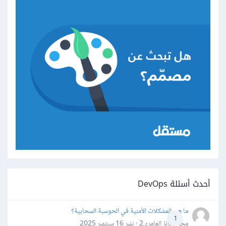
أحدث أسئلة DevOps
ما هي المشكلات الأمنية في الحوسبة السحابية؟
1
محمد فائز العامري2 · نشر
16 سبتمبر 2025