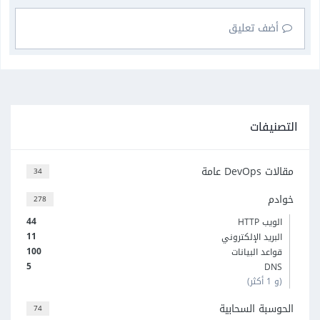
أضف تعليق
التصنيفات
مقالات DevOps عامة
34
خوادم
278
44
الويب HTTP
11
البريد الإلكتروني
100
قواعد البيانات
5
DNS
(و 1 أكثر)
الحوسبة السحابية
74