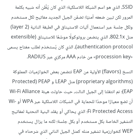
SSID، الذي هو اسم الشبكة اللاسلكية؛ الذي كان يُظَّن أنه شبيه بكلمة
المرور لكن تبين ضعفه أمنيًا؛ تضمَّن الجيل الجديد مفاتيح لكل مستخدم
ولكل جلسة عبر استعمال آليات الاستيثاق في الطبقة الثانية (layer 2)
مثل 802.1x، الذي يتضمن بروتوكولًا موسَّعًا للاستيثاق (extensible
authentication protocol)، الذي كان يُستخدَم لطلب مفتاح يسمى
«procession key» من خادم AAA مركزي عبر RADIUS.
النسخ (flavors) الأولية من EAP تتضمن بعض الخوازميات المملوكة
(proprietary algorithms) مثل LEAP و PEAP‏ (Protected
EAP)؛ ثم انتقلنا إلى الجيل الثالث، حيث حاولت هيئة Wi-Fi Alliance
أن تضع معيارًا موحدًا للحماية في الشبكات اللاسلكية عبر WPA أو Wi-
Fi Protected Access؛ الذي يحاكي أو يقلد البنية التحتية لمفاتيح
التشفير الخاصة بكل مستخدم أو بكل جلسة؛ لكنه ما يزال يستخدم
WEP كخوارزمية تشفير مثله كمثل الجيل الثاني الذي شرحناه في