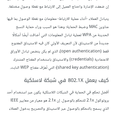
إن ضعفت الإشارة واحتاج العميل إلى الارتباط مع نقطة وصولٍ مختلفة.
يتبادل العملاء -أثناء عملية الارتباط- معلوماتٍ مع نقطة الوصول بما فيها
عناوين MAC وضبط الحماية؛ وهذا هو السبب وراء حماية النسخ
الحديثة من WPA لعملية تبادل المعلومات؛ التي أضافت أيضًا أشكالًا
جديدةً من الاستيثاق، لأن التعريف الأولي كان فيه الاستيثاق المفتوح
فقط (open authentication)، الذي لم يكن يتضمن تبادل الأوراق
الاعتمادية (credentials) والاستيثاق باستخدام المفتاح المشترك
(shared key authentication)؛ التي تُعرِّف مفتاح WEP الثابت.
كيف يعمل 802.1X في شبكة لاسلكية
أفضل تحكمٍ في الحماية في الشبكات اللاسلكية يكون عبر استخدام أحد
بروتوكول 2.1x للتحكم بالوصول. إن 2.1x هو معيار من معايير IEEE
الذي يسمح بالتحكم بالوصول عبر الاستيثاق والتصريح بدخول العملاء