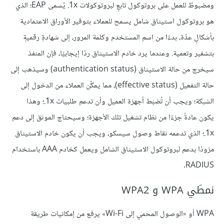
ومضبوطٌ للعمل على بروتوكول تابعٍ لبروتوكولات ‎.1x يُسمى EAP؛ الذي
هو بروتوكول استيثاق شامل يسمح للعملاء بتوفير الأوراق الاعتمادية
بأشكالٍ عدِّة، بدءًا من اسم المستخدم وكلمة المرور، إلى شهادةٍ رقميةٍ
بتشفير وتعمية. وعندما يرد خادم الاستيثاق ردًا إيجابيًا، فإن المنفذ
سيخرج من حالة الاستيثاق (authentication status) وسيذهب إلى
حالة التفعيل (effective status)، مما يمكِّن العملاء من الدخول إلى
الشبكة؛ ويجب أن تُضبَط أجهزة العميل وأن تدعم طلبيات ‎.1x؛ وهذا
يكون عادةً جزءًا من نظام تشغيل تلك الأجهزة؛ وسيحتاج الموثق إلى دعم
‎.1x؛ الذي تدعمه نقاط وصول سيسكو، ويجب أن يكون خادم الاستيثاق
مزودًا بدعم لبروتوكول الاستيثاق الشامل ويعمل كخادم AAA باستخدام
RADIUS.
نمطَي WPA و WPA2
WPA أو «الوصول المحمي إلى Wi-Fi» يرفع من إمكانيات طريقة