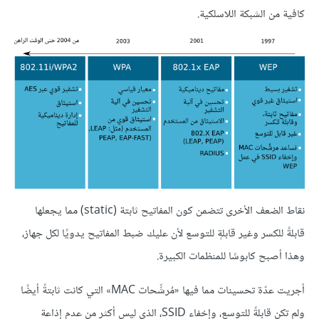
كافية من الشبكة اللاسلكية.
نقاط الضعف الأخرى تتضمن كون المفاتيح ثابتة (static) مما يجعلها
قابلةً للكسر وغير قابلةٍ للتوسع لأن عليك ضبط المفاتيح يدويًا لكل جهاز،
وهذا أصبح كابوسًا للمنظمات الكبيرة.
أجريت عدّة تحسينات مما فيها «مُرشِّحات MAC» التي كانت ثابتةً أيضًا
ولم تكن قابلةً للتوسع، وإخفاء SSID، الذي ليس أكثر من عدم إذاعة