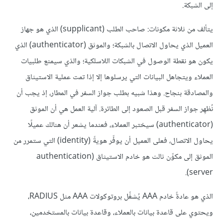
إلى الشبكة.
يتألف من ثلاثة مكونات: صاحب الطلب (supplicant) الذي هو جهاز
العميل الذي يحاول الاتصال بالشبكة؛ والموثق (authenticator) الذي
يكون هو نقطة الوصول في الشبكات اللاسلكية؛ والذي سيمنع طلبيات
العملاء ويتجاهل البيانات التي يرسلوها إلا إذا تمت عملية الاستيثاق
والمصادقة بنجاح. وهذا شبيه بطلب جواز السفر في المطار، إذ يجب أن
نُظهِر جواز السفر قبل الصعود إلى الطائرة. آلية العمل هي أن الموثق
(authenticator) سيختبر العملاء، فعندما يشعر أن هنالك عميلًا
يحاول الاتصال، فعلى العميل أن يوفِّر هويةً (identity) التي ستمرر من
الموثق إلى مكوِّن ثالث هو خادم الاستيثاق (authentication
server).
الذي هو عادةً خادم AAA يُشغِّل بروتوكولات AAA مثل RADIUS،
ويحتوي على قاعدة بيانات بالعملاء، وقاعدة بيانات بالمستخدمين،