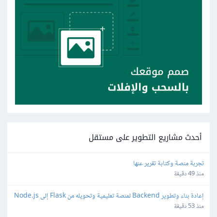
أحدث مشاريع التطوير على مستقل
تجربة منصة وكتابة تقرير عنها
منذ 49 دقيقة
إعادة بناء وتطوير Backend لمنصة تعليمية وتحويله من Flask إلى Node.js
منذ 53 دقيقة