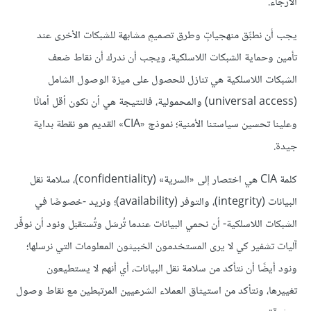
الأرجاء.
يجب أن نطبِّق منهجياتٍ وطرق تصميمٍ مشابهة للشبكات الأخرى عند
تأمين وحماية الشبكات اللاسلكية، ويجب أن ندرك أن نقاط ضعف
الشبكات اللاسلكية هي تنازل للحصول على ميزة الوصول الشامل
(universal access) والمحمولية، فالنتيجة هي أن نكون أقل أمانًا
وعلينا تحسين سياستنا الأمنية؛ نموذج «CIA» القديم هو نقطة بداية
جيدة.
كلمة CIA هي اختصار إلى «السرية» (confidentiality)، سلامة نقل
البيانات (integrity)، والتوفر (availability)؛ ونريد -خصوصًا في
الشبكات اللاسلكية- أن نحمي البيانات عندما تُرسَل وتُستقبَل ونود أن نوفِّر
آليات تشفير كي لا يرى المستخدمون الخبيثون المعلومات التي نرسلها؛
ونود أيضًا أن نتأكد من سلامة نقل البيانات، أي أنهم لا يستطيعون
تغييرها، ونتأكد من استيثاق العملاء الشرعيين المرتبطين مع نقاط وصول