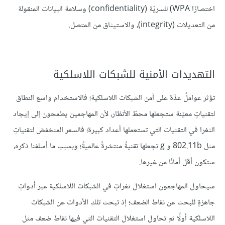
اختصارًا WPA) للسريّة (confidentiality) وسلامة البيانات المنقولة
من التعديلات (integrity)، والاستيثاق من المتصل.
التهديدات الأمنية للشبكات اللاسلكية
تؤثر عواملٌ عدِّة على أمن الشبكات اللاسلكية؛ فالاستخدام واسع النطاق
لتقنياتٍ معيّنة ستجعلها محطّ الأنظار، لأن المهاجمين يطمحون إلى إيجاد
الثغرا في التقنيات التي تستعملها أعداد كبيرة؛ فالسعر المنخفض لتقنياتٍ
مثل 802.11b و g تجعلها تقنيةً منتشرةً عالميةً؛ وبسبب ما أسلفنا ذكره،
ستكون أقل أمانًا من غيرها.
سيحاول المهاجمون استغلال ثغراتٍ في الشبكات اللاسلكية عبر أدواتٍ
جاهزةٍ للبحث عن نقاط الضعف؛ إذ تبحث تلك الأدوات عن الشبكات
اللاسلكية أولًا ثم تحاول استغلال التقنيات التي فيها نقاط ضعف مثل