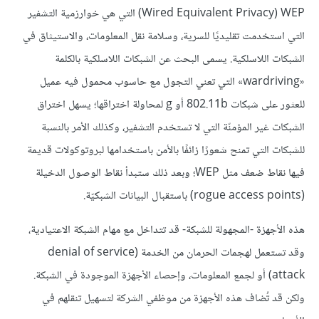
WEP ‏(Wired Equivalent Privacy) التي هي خوارزمية التشفير
التي استخدمت تقليديًا للسرية، وسلامة نقل المعلومات، والاستيثاق في
الشبكات اللاسلكية. يسمى البحث عن الشبكات اللاسلكية بالكلمة
«wardriving» التي تعني التجول مع حاسوب محمول فيه عميل
للعثور على شبكات 802.11b أو g لمحاولة اختراقها؛ يسهل اختراق
الشبكات غير المؤمنّة التي لا تستخدم التشفير، وكذلك الأمر بالنسبة
للشبكات التي تمنح شعورًا زائفًا بالأمن باستخدامها لبروتوكولات قديمة
فيها نقاط ضعف مثل WEP؛ وبعد ذلك ستبدأ نقاط الوصول الدخيلة
(rogue access points) باستقبال البيانات الشبكيّة.
هذه الأجهزة -المجهولة للشبكة- قد تتداخل مع مهام الشبكة الاعتيادية،
وقد تستعمل لهجمات الحرمان من الخدمة (denial of service
attack) أو لجمع المعلومات، وإحصاء الأجهزة الموجودة في الشبكة.
ولكن قد تُضاف هذه الأجهزة من موظفي الشركة لتسهيل تنقلهم في