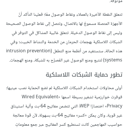
موثوقة.
تتعلق النقطة الأخيرة بالعملاء ونقاط الوصول معًا؛ فعلينا التأكد أنَّ
الأجهزة المتصلة مسموحٌ لها بالاتصال، وتتصل إلى نقاط الوصول الصحيحة
وليس إلى نقاط الوصول الدخيلة. تتعلق غالبية المشاكل في التوفر في
الشبكات اللاسلكية بهجمات الحرمان من الخدمة والنشاط الخبيث؛ وفي
هذه الحالة، ستستفيد من أنظمة منع التطفل (intrusion prevention
systems) لتتبع ومنع الوصول غير المُصرَّح به للشبكة، ومنع الهجمات.
تطور حماية الشبكات اللاسلكية
أولى محاولات استخدام الشبكات اللاسلكية لم تضع الحماية نصب عينيها؛
فوفرت خوارزمية تشفير بسيطة اسمها «Wired Equivalent
Privacy» اختصارًا WEP؛ التي تتضمن مفاتيح 64-بت وآلية استيثاق
غير قوية، وكان يمكن «كسر» مفاتيح 64-بت بسهولة، لأن قوة معالجة
حواسيب المهاجمين كانت تستطيع كسر المفاتيح عبر جمع معلوماتٍ