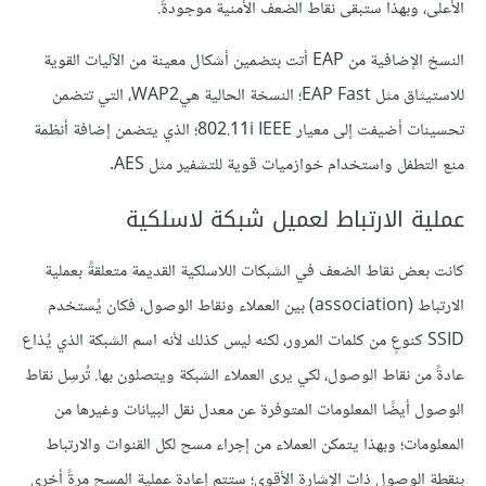
الأعلى، وبهذا ستبقى نقاط الضعف الأمنية موجودةً.
النسخ الإضافية من EAP أتت بتضمين أشكال معينة من الآليات القوية
للاستيثاق مثل EAP Fast؛ النسخة الحالية هيWAP2، التي تتضمن
تحسينات أضيفت إلى معيار 802.11i IEEE؛ الذي يتضمن إضافة أنظمة
منع التطفل واستخدام خوازميات قوية للتشفير مثل AES.
عملية الارتباط لعميل شبكة لاسلكية
كانت بعض نقاط الضعف في الشبكات اللاسلكية القديمة متعلقةً بعملية
الارتباط (association) بين العملاء ونقاط الوصول، فكان يُستخدم
SSID كنوعٍ من كلمات المرور، لكنه ليس كذلك لأنه اسم الشبكة الذي يُذاع
عادةً من نقاط الوصول، لكي يرى العملاء الشبكة ويتصلون بها. تُرسِل نقاط
الوصول أيضًا المعلومات المتوفرة عن معدل نقل البيانات وغيرها من
المعلومات؛ وبهذا يتمكن العملاء من إجراء مسح لكل القنوات والارتباط
بنقطة الوصول ذات الإشارة الأقوى؛ ستتم إعادة عملية المسح مرةً أخرى