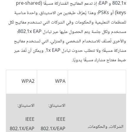
802.1x و EAP؛ إذ تدعم المفاتيح المُشارَكة مسبقًا (pre-shared
keys) أو PSKs؛ وهذا يُعرِّف طبقتين من الاستيثاق، واحدة مناسبة
للمنظمات التعليمية والحكومات وفي الشركات التي تستخدم مفاتيح لكل
مستخدم ولكل جلسة يتم الحصول عليها عبر تبادل 802.1x EAP؛
والأخرى تُصنَّف للاستخدام الشخصي والمنزلي، التي تَستخدم مفاتيح
مشاركة مسبقًا؛ ولا تتطلب حدوث تبادل ‎.1x EAP ويمكن أن تُعَدّ عبر
ضبط مفتاح مشارك مسبقًا يدويًا.
WPA2
WPA
الاستيثاق:
الاستيثاق:
IEEE
IEEE
الشركات، والحكومات،
802.1X/EAP
802.1X/EAP