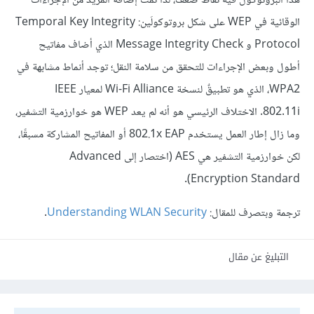
هذا البروتوكول فيه نقاط ضعف، لذا تمت إضافة المزيد من الإجراءات
الوقائية في WEP على شكل بروتوكولَين: Temporal Key Integrity
Protocol و Message Integrity Check الذي أضاف مفاتيح
أطول وبعض الإجراءات للتحقق من سلامة النقل؛ توجد أنماط مشابهة في
WPA2، الذي هو تطبيقٌ لنسخة Wi-Fi Alliance لمعيار IEEE
802.11i. الاختلاف الرئيسي هو أنه لم يعد WEP هو خوارزمية التشفير،
وما زال إطار العمل يستخدم 802.1x EAP أو المفاتيح المشاركة مسبقًا،
لكن خوارزمية التشفير هي AES (اختصار إلى Advanced
Encryption Standard).
ترجمة وبتصرف للمقال:
Understanding WLAN Security
.
التبليغ عن مقال