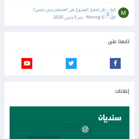
كيف يمكن تشغيل المشروع على المتصفح بدون دومين؟
2
Mnnvg Mnbgv · نشر
5 مارس 2025
تابعنا على
إعلانات