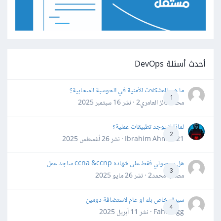
أحدث أسئلة DevOps
ما هي المشكلات الأمنية في الحوسبة السحابية؟
1
محمد فائز العامري2 · نشر
16 سبتمبر 2025
لماذا لا يوجد تطبيقات عملية؟
2
Ibrahim Ahmed21 · نشر
26 أغسطس 2025
هل بحصولي فقط على شهاده ccna &ccnp ساجد عمل
3
مصعب محمد2 · نشر
26 مايو 2025
سيرفر خاص بك او عام لاستضافة دومين
4
Fahd Ggg · نشر
11 أبريل 2025