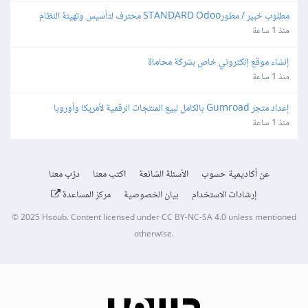
مطلوب خبير / مطورSTANDARD Odoo محترف لتأسيس وتهيئة النظام 
المحاسبي والمخزني والتقارير
منذ 1 ساعة
إنشاء موقع إلكتروني خاص بشركة محاماة
منذ 1 ساعة
إعداد متجر Gumroad بالكامل لبيع المنتجات الرقمية لأمريكا وأوروبا
منذ 1 ساعة
عن أكاديمية حسوب
الأسئلة الشائعة
اكتب معنا
درّب معنا
إرشادات الاستخدام
بيان الخصوصية
مركز المساعدة
© 2025
Hsoub
.
Content licensed under
CC BY-NC-SA 4.0
unless mentioned
otherwise.