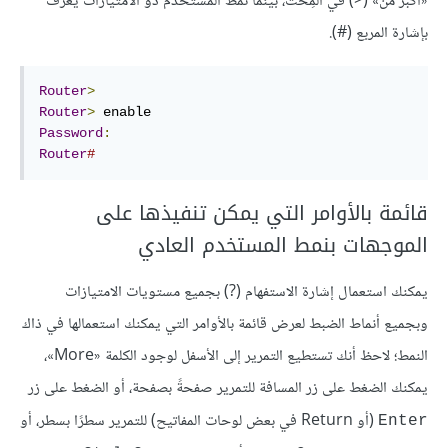
«أكبر من» (<) في المِحَث، بينما نمط المستخدم ذو الامتيازات يُعرَف
بإشارة المربع (#).
Router
>
Router
>
Password
:
Router
#
قائمة بالأوامر التي يمكن تنفيذها على
الموجهات بنمط المستخدم العادي
يمكنك استعمال إشارة الاستفهام (?) بجميع مستويات الامتيازات
وبجميع أنماط الضبط لعرض قائمة بالأوامر التي يمكنك استعمالها في ذاك
النمط؛ لاحظ أنك تستطيع التمرير إلى الأسفل لوجود الكلمة «More»،
يمكنك الضغط على زر المسافة للتمرير صفحةً بصفحة، أو الضغط على زر
(أو Return في بعض لوحات المفاتيح) للتمرير سطرًا بسطر، أو
Enter