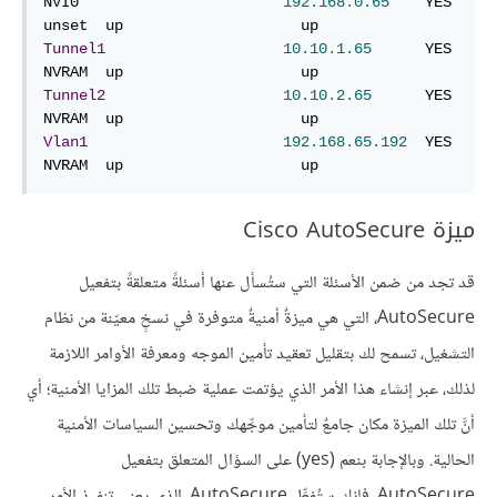
NVI0                       
192.168
.
0.65
    YES 
Tunnel1
10.10
.
1.65
      YES 
Tunnel2
10.10
.
2.65
      YES 
Vlan1
192.168
.
65.192
  YES 
NVRAM  up                    up
ميزة Cisco AutoSecure
قد تجد من ضمن الأسئلة التي ستُسأل عنها أسئلةً متعلقةً بتفعيل
AutoSecure، التي هي ميزةٌ أمنيةٌ متوفرة في نسخٍ معيّنة من نظام
التشغيل، تسمح لك بتقليل تعقيد تأمين الموجه ومعرفة الأوامر اللازمة
لذلك، عبر إنشاء هذا الأمر الذي يؤتمت عملية ضبط تلك المزايا الأمنية؛ أي
أنَّ تلك الميزة مكان جامعٌ لتأمين موجِّهك وتحسين السياسات الأمنية
الحالية. وبالإجابة بنعم (yes) على السؤال المتعلق بتفعيل
AutoSecure، فإنك ستُفعِّل AutoSecure، الذي يعني تنفيذ الأمر