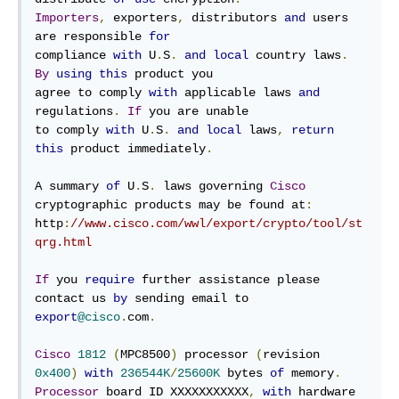
Importers
,
 exporters
,
 distributors 
and
 users 
are responsible 
for
compliance 
with
 U
.
S
.
and
local
 country laws
.
By
using
this
 product you

agree to comply 
with
 applicable laws 
and
regulations
.
If
 you are unable

to comply 
with
 U
.
S
.
and
local
 laws
,
return
this
 product immediately
.
A summary 
of
 U
.
S
.
 laws governing 
Cisco
cryptographic products may be found at
:
http
:
//www.cisco.com/wwl/export/crypto/tool/st
qrg.html
If
 you 
require
 further assistance please 
contact us 
by
export
@cisco
.
com
.
Cisco
1812
(
MPC8500
)
 processor 
(
revision 
0x400
)
with
236544K
/
25600K
 bytes 
of
 memory
.
Processor
 board ID XXXXXXXXXXX
,
with
 hardware 