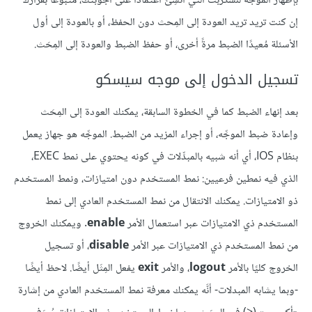
بإظهار الموجِّه للسكربت التي أُنشِئ اعتمادًا على أجوبتك، متبوعًا بقرارك
إن كنت تريد تريد العودة إلى المِحث دون الحفظ، أو بالعودة إلى أول
الأسئلة مُعيدًا الضبط مرةً أخرى، أو حفظ الضبط والعودة إلى المِحَث.
تسجيل الدخول إلى موجه سيسكو
بعد إنهاء الضبط كما في الخطوة السابقة، يمكنك العودة إلى المِحَث
وإعادة ضبط الموجِّه، أو إجراء المزيد من الضبط. الموجِّه هو جهاز يعمل
بنظام IOS، أي أنه شبيه بالمبدِّلات في كونه يحتوي على نمط EXEC،
الذي فيه نمطين فرعيين: نمط المستخدم دون امتيازات، ونمط المستخدم
ذو الامتيازات. يمكنك الانتقال من نمط المستخدم العادي إلى نمط
المستخدم ذي الامتيازات عبر استعمال الأمر
enable
. ويمكنك الخروج
من نمط المستخدم ذي الامتيازات عبر الأمر
disable
، أو تسجيل
الخروج كليًا بالأمر
logout
، والأمر
exit
يفعل المِثَل أيضًا. لاحظ أيضًا
-وبما يشابه المبدلات- أنَّه يمكنك معرفة نمط المستخدم العادي من إشارة