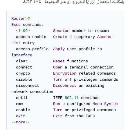
بإمكانك استعمال الزر
للخروج، أو عبر التجميعة
.
Ctrl+C
Q
Router
>?
Exec
 commands
:
<
1
-
99
>
Session
 number to resume

  access
-
enable   
Create
 a temporary 
Access
-
List
 entry

  access
-
profile  
Apply
 user
-
profile to 
interface
  clear           
Reset
 functions

  connect         
Open
 a terminal connection

  crypto          
Encryption
 related commands
.
  disable         
Turn
 off privileged commands

  disconnect      
Disconnect
 an existing 
network connection

  dot11           IEEE 
802.11
 commands

  emm             
Run
 a configured 
Menu
System
  enable          
Turn
 on privileged commands

exit
Exit
from
--
More
--