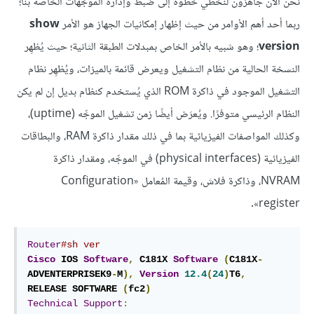
نحن الآن جاهزون لنخطي خطوةً إلى ضبط وإدارة الموجِّهات الخاصة بنا؛
ربما أحد أهم الأوامر من حيث إظهار إمكانيات الجهاز هو الأمر
show
version
؛ وهو شبيه بالأمر الخاص بمبدلات الطبقة الثانية؛ حيث يُظهِر
النسخة الحالية من نظام التشغيل ويعرض قائمة بالميزات، ويُظهِر نظام
التشغيل الموجود في ذاكرة ROM الذي يُستخدم كنظام بديل إن لم يكن
النظام الرئيسي متوفرًا. ويُعرَض أيضًا زمن تشغيل الموجِّه (uptime)،
وكذلك المواصفات الفيزيائية بما في ذلك مقدار ذاكرة RAM، والبطاقات
الفيزيائية (physical interfaces) في الموجِّه، ومقدار ذاكرة
NVRAM، وذاكرة فلاش، وقيمة المُعامل «Configuration
register».
Router
#sh ver
Cisco
 IOS 
Software
,
 C181X 
Software
(
C181X
-
ADVENTERPRISEK9
-
M
),
Version
12.4
(
24
)
T6
,
RELEASE SOFTWARE 
(
fc2
)
Technical
Support
: