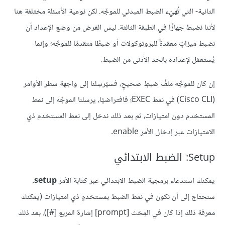
الثانية- التي تُهيّء الضبط المبدئي للموجِّه. لكن نوعية الأسئلة مختلفة هنا
لأننا نضبط جهازًا في الطبقة الثالثة. ليس الغرض من وضع الإعداد أن
نضبط ميزاتٍ معقدةً للبروتوكولات أو ضبطًا متقدمًا للموجِّه؛ وإنما
يُستعمَل لإعداده بالحد الأدنى من الضبط.
إن كان للموجِّه ملفُ ضبطٍ صحيحٍ، فسيُرسِلنا إلى واجهة سطر الأوامر
(Cisco CLI) في نمط EXEC؛ فافتراضيًا، يرسلنا الموجِّه إلى نمط
المستخدم دون امتيازات، ثم بعد ذلك ندخل إلى نمط المستخدم ذي
الامتيازات عبر إدخال الأمر enable.
Setup: الضبط الابتدائي
يمكنك استدعاء برمجية الضبط الابتدائي عبر كتابة الأمر
setup
.
سنحتاج إلى أن نكون في نمط الضبط بمستخدمٍ ذي امتيازات (يمكنك
معرفة ذلك إذا كان في المِحَث [prompt] إشارة المربع [#]). بعد ذلك