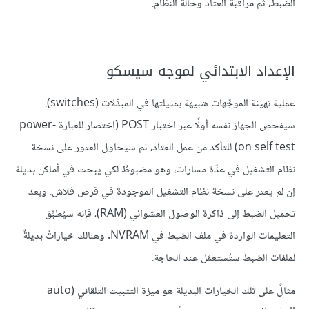
الضبط، ثم مراقبة العتاد وحالة النظام.
الإعداد الابتدائي لموجه سيسكو
عملية تهيئة الموجِّهات شبيهة بمثيلتها في المبدِّلات (switches).
سيفحص الجهاز نفسه أولًا عبر اختبار POST (اختصار للعبارة power-
on self test) للتأكد من عمل العتاد، ثم سيحاول العثور على نسخة
نظام التشغيل في عدِّة مسارات، وهو مضبوطٌ لكي يبحث في أماكن بديلة
إن لم يعثر على نسخة نظام التشغيل الموجودة في قرص فلاش. وبعد
تحميل الضبط إلى ذاكرة الوصول العشوائي (RAM)، فإنه سيُطبِّق
التعليمات الواردة في ملف الضبط في NVRAM. وهنالك خياراتٌ بديلةٌ
لملفات الضبط ستُستعمَل عند الحاجة.
مثالٌ على تلك الخيارات البديلة هو ميزة التثبيت التلقائي (auto