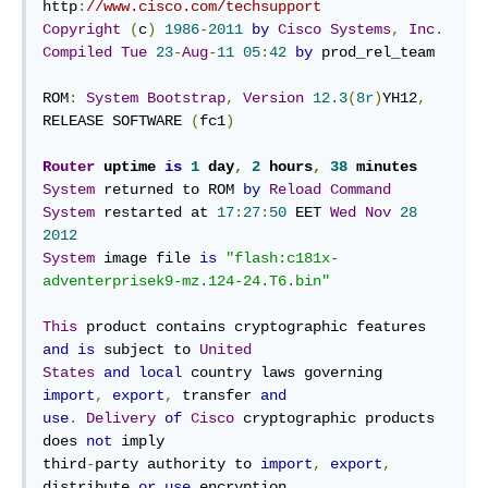
http
:
//www.cisco.com/techsupport
Copyright
(
c
)
1986
-
2011
by
Cisco
Systems
,
Inc
.
Compiled
Tue
23
-
Aug
-
11
05
:
42
by
 prod_rel_team

ROM
:
System
Bootstrap
,
Version
12.3
(
8r
)
YH12
,
RELEASE SOFTWARE 
(
fc1
)
Router
 uptime 
is
1
 day
,
2
 hours
,
38
 minutes
System
 returned to ROM 
by
Reload
Command
System
 restarted at 
17
:
27
:
50
 EET 
Wed
Nov
28
2012
System
 image file 
is
"flash:c181x-
adventerprisek9-mz.124-24.T6.bin"
This
 product contains cryptographic features 
and
is
 subject to 
United
States
and
local
 country laws governing 
import
,
export
,
 transfer 
and
use
.
Delivery
of
Cisco
 cryptographic products 
does 
not
 imply

third
-
party authority to 
import
,
export
,
distribute 
or
use
 encryption
.