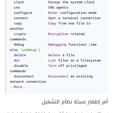
  clock            
Manage
 the system clock

  cns              CNS agents

  configure        
Enter
 configuration mode

  connect          
Open
 a terminal connection

  copy             
Copy
from
 one file to 
another

  crypto           
Encryption
 related 
commands
.
  debug            
Debugging
 functions 
(
see 
also 
'undebug'
)
delete
Delete
 a file

  dir              
List
 files on a filesystem

  disable          
Turn
 off privileged 
commands

  disconnect       
Disconnect
 an existing 
--
More
--
أمر إظهار نسخة نظام التشغيل