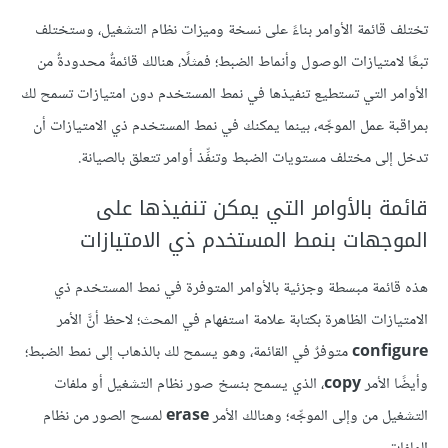
تختلف قائمة الأوامر بناءً على نسخة وميزات نظام التشغيل، وستختلف
تبعًا لامتيازات الوصول وأنماط الضبط؛ فمثلًا، هنالك قائمةٌ محدودةٌ من
الأوامر التي تستطيع تنفيذها في نمط المستخدم دون امتيازات تسمح لك
بمراقبة عمل الموجِّه، بينما يمكنك في نمط المستخدم ذي الامتيازات أن
تدخل إلى مختلف مستويات الضبط وتنفِّذ أوامر تتعلق بالصيانة.
قائمة بالأوامر التي يمكن تنفيذها على
الموجهات بنمط المستخدم ذي الامتيازات
هذه قائمة مبسطة وجزئية بالأوامر المتوفرة في نمط المستخدم ذي
الامتيازات الظاهرة بكتابة علامة استفهام في المحث؛ لاحظ أنَّ الأمر
configure
متوفرٌ في القائمة، وهو يسمح لك بالذهاب إلى نمط الضبط؛
وأيضًا الأمر
copy
، الذي يسمح بنسخ صور نظام التشغيل أو ملفات
التشغيل من وإلى الموجِّه؛ وهنالك الأمر
erase
لمسح الصور من نظام