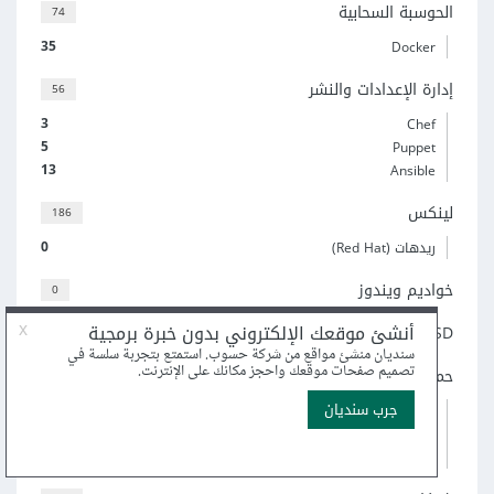
الحوسبة السحابية
74
35
Docker
إدارة الإعدادات والنشر
56
3
Chef
5
Puppet
13
Ansible
لينكس
186
0
ريدهات (Red Hat)
خواديم ويندوز
0
FreeBSD
4
حماية
44
18
الجدران النارية
5
VPN
14
SSH