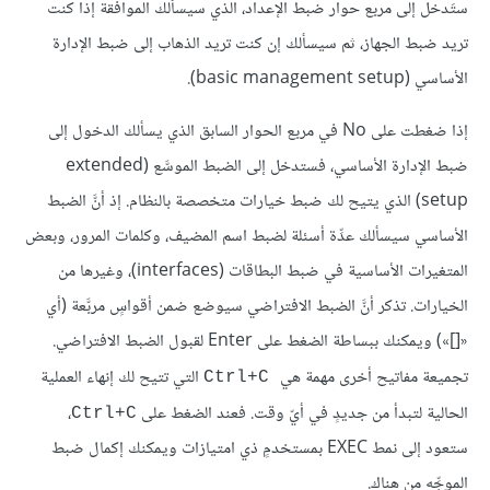
ستَدخل إلى مربع حوار ضبط الإعداد، الذي سيسألك الموافقة إذا كنت
تريد ضبط الجهاز، ثم سيسألك إن كنت تريد الذهاب إلى ضبط الإدارة
الأساسي (basic management setup).
إذا ضغطت على No في مربع الحوار السابق الذي يسألك الدخول إلى
ضبط الإدارة الأساسي، فستدخل إلى الضبط الموسَّع (extended
setup) الذي يتيح لك ضبط خيارات متخصصة بالنظام. إذ أنَّ الضبط
الأساسي سيسألك عدِّة أسئلة لضبط اسم المضيف، وكلمات المرور، وبعض
المتغيرات الأساسية في ضبط البطاقات (interfaces)، وغيرها من
الخيارات. تذكر أنَّ الضبط الافتراضي سيوضع ضمن أقواسٍ مربَّعة (أي
«[]») ويمكنك ببساطة الضغط على Enter لقبول الضبط الافتراضي.
تجميعة مفاتيح أخرى مهمة هي
التي تتيح لك إنهاء العملية
Ctrl+C
الحالية لتبدأ من جديدٍ في أيّ وقت. فعند الضغط على
،
Ctrl+C
ستعود إلى نمط EXEC بمستخدمٍ ذي امتيازات ويمكنك إكمال ضبط
الموجِّه من هناك.