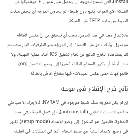
install)، التي تسمح للموجه أن يحصل على عنوان IP ديناميكيًا من
الشبكة -لأن الموجِّه يُقلِع دون ضبط- ثم يحاول الموجِّه أن يُحمِّل ملفات
الضبط من خادم TFTP على الشبكة.
وللإكمال معنا في هذا الدرس، يجب أن تتحقق من أنَّ مقبس الطاقة
موصولٌ، وأنَّك قادرٌ على الاتصال إلى الموجِّه عبر الطرفيات التي ستسمح
لك بمشاهدة الخرج الناتج عن نظام تشغيل IOS أثناء عملية التهيئة. ولا
تنسَ أيضًا أن يكون المفتاح الطاقة مُشيرًا إلى وضع التشغيل (on)،
فالموجَّهات -على عكس المبدلات- فيها مفتاحٌ خاصٌ بالطاقة.
ناتج خرج الإقلاع في موجه
إن لم يكن للموجِّه ملفُ ضبطٍ موجود في NVRAM، فالإجراء الاحتياطي
هنا هو التثبيت التلقائي (auto install)، وإن فشل الموجِّه في هذه
الخطوة، فالبديل هو الدخول إلى وضع الإعداد (setup mode). تظهر
في وضع الإعداد أسئلةٌ عن ضبط النظام -كما في المبدِّلات في الطبقة