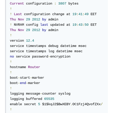
Current
 configuration 
:
3807
!
!
Last
 configuration change at 
19
:
41
:
49
 EET 
Thu
Nov
29
2012
by
!
 NVRAM config 
last
 updated at 
19
:
43
:
50
 EET 
Thu
Nov
29
2012
by
!
version 
12.4
service timestamps debug datetime msec

no
 service password
-
!
hostname 
Router
!
boot
-
start
-
marker

boot
-
end
-
!
logging message
-
counter syslog

logging buffered 
65535
enable secret 
5
 $1$kqJ2$BwXEBY
.
OC1Fzj4QvofZXx
/
!