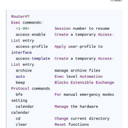
الملفات.
Router
#?
Exec
 commands
:
<
1
-
99
>
Session
 number to resume

  access
-
enable    
Create
 a temporary 
Access
-
List
 entry

  access
-
profile   
Apply
 user
-
profile to 
interface
  access
-
template
Create
 a temporary 
Access
-
List
 entry

  archive          manage archive files

auto
Exec
 level 
Automation
  beep             
Blocks
Extensible
Exchange
Protocol
 commands

  bfe              
For
 manual emergency modes 
setting

  calendar         
Manage
 the hardware 
calendar

  cd               
Change
 current directory

  clear            
Reset
 functions
