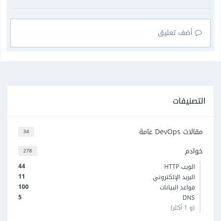
أضف تعليق
التصنيفات
مقالات DevOps عامة
34
خوادم
278
44
الويب HTTP
11
البريد الإلكتروني
100
قواعد البيانات
5
DNS
(و 1 أكثر)