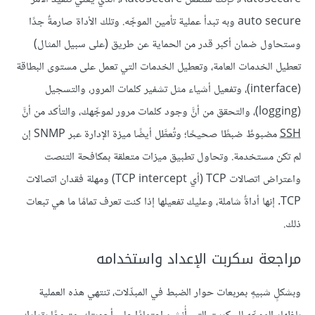
auto secure وبه تبدأ عملية تأمين الموجِّه. وتلك الأداة صارمةٌ جدًا
وستحاول ضمان أكبر قدر من الحماية عن طريق (على سبيل المثال)
تعطيل الخدمات العامة، وتعطيل الخدمات التي تعمل على مستوى البطاقة
(interface)، وتفعيل أشياء مثل تشفير كلمات المرور، والتسجيل
(logging)، والتحقق من أنَّ وجود كلمات مرور لموجِّهك، والتأكد من أنَّ
SSH
مضبوطٌ ضبطًا صحيحًا؛ وتُعطَّل أيضًا ميزة الإدارة عبر SNMP إن
لم تكن مستخدمة. وتحاول تطبيق ميزات متعلقة بمكافحة التنصت
واعتراض اتصالات TCP (أي TCP intercept) ومهلة فقدان اتصالات
TCP. إنها أداةٌ شاملة، وعليك تفعيلها إذا كنت تعرف تمامًا ما هي تبعات
ذلك.
مراجعة سكربت الإعداد واستخدامه
وبشكلٍ شبيهٍ بمربعات حوار الضبط في المبدِّلات، تنتهي هذه العملية