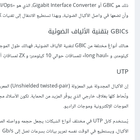
وأن تضعها في واصل الأكبال الضوئية، وبهذا تستطيع الانتقال إلى تقنيات SX مثلًا دون تغيير الجهاز، وإنما بتغيير البطاقة الشبكيّة في الجهاز فقط.
GBICs بتقنية الألياف الضوئية
كيلومتر، و «long haul» للمسافات حوالي 10 كيلومتر؛ و ZX لمسافاتٍ أكبر من 70 كيلومتر؛ تحوِّل هذه المحوِّلات الإشارات الإلكترونية إلى ضوئية وبالعكس.
UTP
وتُحاط كلها بغلافٍ خارجي الذي يوفِّر المزيد من الحماية. تكون الأسلاك م
الموجات الإلكترونية وموجات الراديو.
يُستخدم كابل UTP في مختلف أنواع الشبكات؛ يجعل حجمه وواص
الأكبال، ويستطيع في الوقت نفسه تمرير بيانات بسرعات تصل إلى ‎1 Gb/s، وما زال يزداد شهرةً وأصبح مدعومًا ومستخدمًا في أغلبية الشبكات المحليّة.