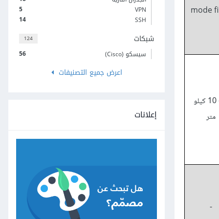
5
VPN
mode f
14
SSH
شبكات
124
56
سيسكو (Cisco)
اعرض جميع التصنيفات
3 – 10 كيلو
إعلانات
متر
-