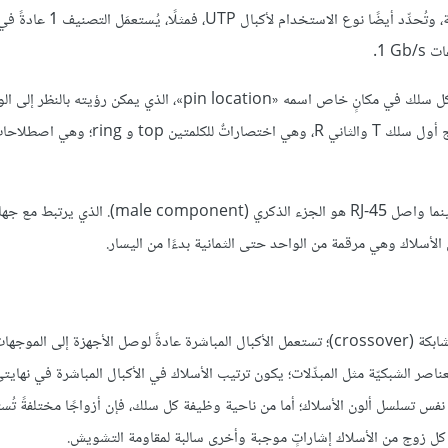
تُنشِئ سماكة الأشرطة ونوع العزل (بالإضافة لأمورٍ أخرى) تصنيفاتٍ مختلفة، وتُحدِّد أيضًا 
واصل RJ-45 ملائم لإنهاء الأكبال المجدولة غير المعزولة. يجب أن ينتهي كل سلك في مكانٍ خاص اسمه «pin location»، الذي ي
الأمام؛ أماكن الوصل مرقمة من 1 إلى 8 بدءًا من اليمين؛ ويُعتبَر في كل زوج أول سلك T والثاني R، وهي 
مقبس RJ-45 هو الجزء الأنثوي (female component) من الاتصال، بينما واصل RJ-45 هو الجزء الذكري (
سيجعلك ترتيب الأسلاك في واصل RJ-45 تحصل إلى أكبال مباشرة أو متشابكة (crossover)؛ تستعمل الأكبال المباشرة عادةً لوصل الأجهزة
) فتستعمل عادةً للوصل بين العناصر الشبكيّة مثل المبدِّلات؛ يكون ترتيب الأسلاك في الأكبال المباشرة في نهاي
 الاتجاه، فستلاحظ نفس تسلسل ألون الأسلاك؛ أما من ناحية وظيفة كل سلك، فإن أزواجًا مختلفةً تُس