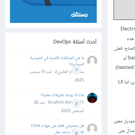
Electronic Industries Allianc
رنة هذه
أحدث أسئلة DevOps
لمتاح؛ فعلى
سبيل المثال، 10BASE-T هو بسرعة ‎10 Mb/s، أما المكوِّن الثاني هو إن كان التصميم basement أو broadband؛ جميع ما سبق يستخدم baseband أو
ما هي المشكلات الأمنية في الحوسبة
السحابية؟
1
محمد فائز العامري2 · نشر
16 سبتمبر
2025
تُشير الاختصارات FX، و SX، وLX إلى تقنية أكبال الألياف الضوئية، حيث تمثِّل SX أكبال الألياف الضوئية متعددة الأنماط (multimode) لكنها قصيرة المدى؛ أما LX
لماذا لا يوجد تطبيقات عملية؟
Ibrahim Ahmed21 · نشر
26
2
أغسطس 2025
مُسجَّل» (Registered Jack) ذو الرقم 45 الذي يُشير إلى موديل معيّن
هل بحصولي فقط على شهاده ccna
على، مثالٌ على
&ccnp ساجد عمل
3