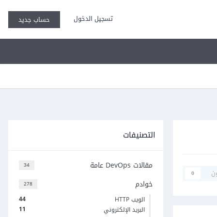
تسجيل الدخول
حساب جديد
التصنيفات
مقالات DevOps عامة
34
ن
0
خوادم
278
44
الويب HTTP
11
البريد الإلكتروني