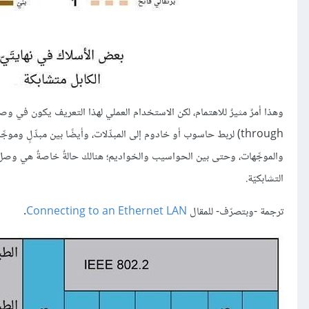
through) لربط حاسوب أو خادوم إلى المبدِّلات، وأيضًا بين مبدِّلٍ و
والموجِّهات، وحتى بين الحواسيب والخواديم؛ هنالك حالةٌ خاصةٌ هي وصل
التشابكيّة.
ترجمة -وبتصرّف- للمقال
Connecting to an Ethernet LAN
.