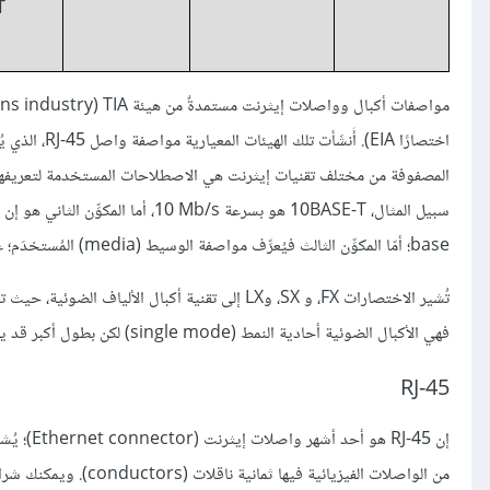
T
اختصارًا EIA
المصفوفة من مختلف تقنيات إيثرنت هي الاصطلاحات المستخدمة لتعريفها، حي
base؛ أمّا المكوِّن الثالث فيُعرِّف مواصفة الوسيط (media) المُستخدَم؛ على سبيل المثال، تَرمُز T في 10BASE-T إلى الأكبال المجدولة (twisted pair cabling).
فهي الأكبال الضوئية أحادية النمط (single mode) لكن بطول أكبر قد يصل مداها من 3 إلى 10 كيلو متر.
RJ-45
من الواصلات الفيزيائي