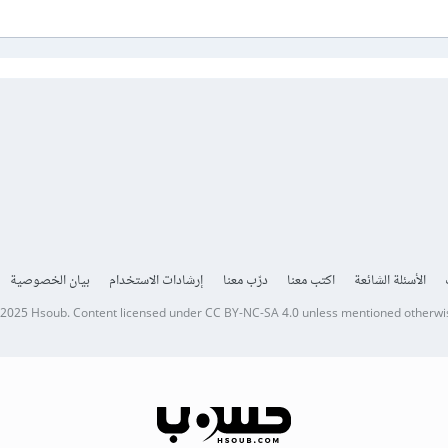
الأسئلة الشائعة
اكتب معنا
درّب معنا
إرشادات الاستخدام
بيان الخصوصية
 2025
Hsoub
.
Content licensed under
CC BY-NC-SA 4.0
unless mentioned otherwi