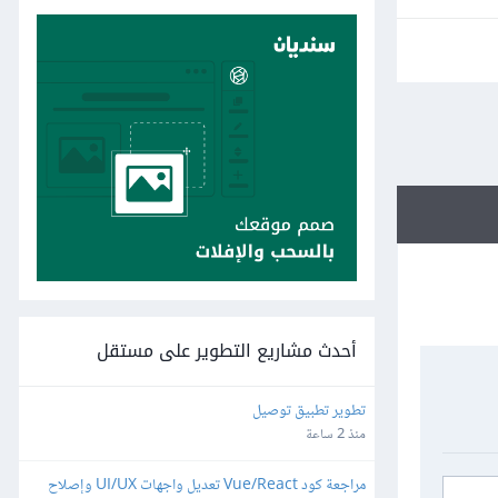
أحدث مشاريع التطوير على مستقل
تطوير تطبيق توصيل
منذ 2 ساعة
مراجعة كود Vue/React تعديل واجهات UI/UX وإصلاح 