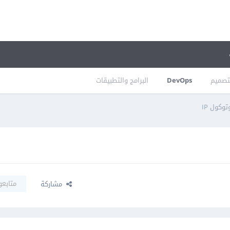
تصميم
DevOps
البرامج والتطبيقات
وكول IP
متابعو
مشاركة