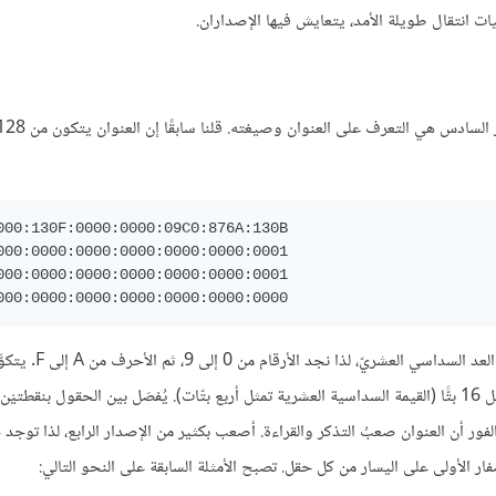
ت انتقال طويلة الأمد، يتعايش فيها الإصداران.
000:130F:0000:0000:09C0:876A:130B 

000:0000:0000:0000:0000:0000:0001 

000:0000:0000:0000:0000:0000:0001 

يمكننا ملاحظة أن الكتابة المُنقَّطة لعناوين الإصدار السادس
من ثمانية حقول، كل حقل به أربع قيم سداسية عشرية، أي أن كل حقل يمثل 16 بتًّا (القيمة السداسية العشرية تمثل أربع بتّات). يُفصَل بين الحقول 
بتًّا تكوِّن العنوان الذي يحوي 128 بتّا. نرى على الفور أن العنوان صعبُ التذكر والقراءة. أصعب بكثير من الإصدار الرابع، لذ
ر الأولى على اليسار من كل حقل. تصبح الأمثلة السابقة على النحو التالي: