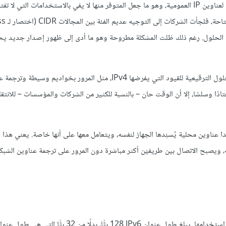
تسبب الانتشار الكبير للاتصال بالإنترنت في العقود الأخيرة لاستغلال واسع لعناوين IP العمومية، وهو ما جعل المتوفر منها لا يفي بالاستخدامات التي ل
ظهرت خلال تلك السنوات ال
استغرق الأمر وقتًا حتى يتعوّد مديرو الأنظمة ومطوِّرو التطبيقات على الحلول الترقيعية للقيود التي يفرضها IPv4، مثل المرور بخواديم 
نافذ (PAT). مع الزمن أصبح الأمر مُعتادًا وسلسًا، إلا أن الوقت حان – بالنسبة للكثير من الشركات والمؤسسات – ل
دا عناوين محلية يُسنِدها الجهاز لنفسه، ويتعامل معها على أنها خاصة. يعني هذا أ
 ويصبح الاتصال بين طريفيْن أكثر مباشرة دون المرور على ترجمة عناوين الشبكة