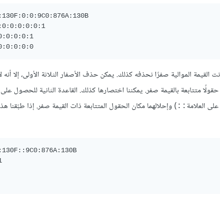
:130F:0:0:9C0:876A:130B 

:0:0:0:0:0:1 

0:0:0:0:1 

القيمة الموالية صفرًا نحذفه كذلك. يمكن حذف الأصفار الثلاثة الأولى، إلا أنه لا
لًا متتابعة بالقيمة صفر. يمكننا اختصارها كذلك. القاعدة الثانية للحصول على
) وإحلالهما مكان الحقول المتتابعة ذات القيمة صفر. إذا طبّقنا هذه
::
:130F::9C0:876A:130B 

 
