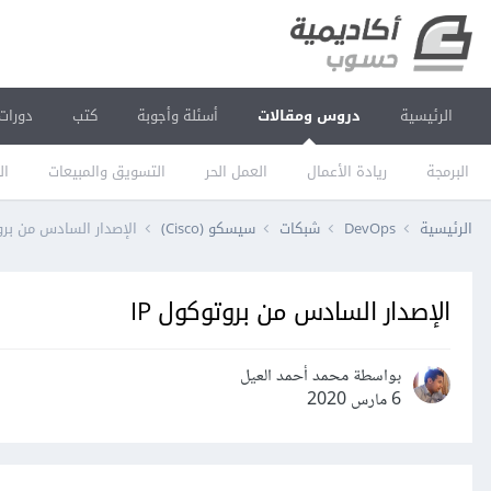
الرئيسية
دروس ومقالات
أسئلة وأجوبة
كتب
دورات
البرمجة
ريادة الأعمال
العمل الحر
التسويق والمبيعات
ال
الرئيسية
DevOps
شبكات
سيسكو (Cisco)
الإصدار السادس من بروت
الإصدار السادس من بروتوكول IP
بواسطة محمد أحمد العيل
6 مارس 2020