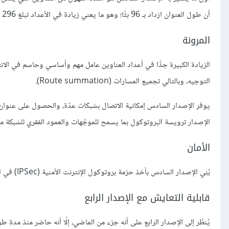
أن طول العنوان ازداد بـ 96 بتًّا؛ وهو ما يعني زيادة في الأعداد تبلغ 296 (للتقريب : تخيل 1 متبوعًا بتسعة وعشرينًا صفرًا على اليمين).
المرونة
التوجيه، وبالتالي تجميع المسارات (Route summation).
الإصدار ترويسة البروتوكول بما يسمح للموجِّهات والعمود الفقري للشبكة من
الأمان
بُنِي الإصدار السادس بأخذ حزمة بروتوكول الإنترنت الأمنية (IPSec) في الحسبان.
قابلية التعايش مع الإصدار الرابع
يُنظَر إلى الإصدار الرابع على أنه جزء من الماضي، إلّا أنه حاضر منذ مد