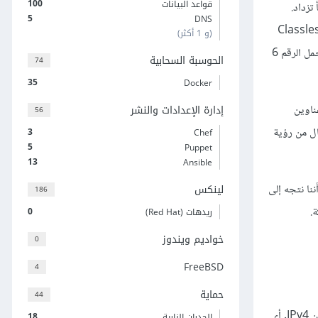
100
قواعد البيانات
ا تفتأ تزداد.
5
DNS
كثير من الحلول للتعامل مع تقلص العناوين المتاحة، فلجأت الشركات إلى التوجيه عديم الفئة بين المجالات CIDR (اختصار لـ Classless
(و 1 أكثر)
Inter-Domain Routing) وترجمة عناوين الشبكة (NAT)، وغيرها من الحلول. رغم ذلك ظلت المشكلة مطروحة وهو ما أدى إلى ظهور إصدار جديد يحمل الرقم 6
الحوسبة السحابية
74
35
Docker
وسيطة وترجمة عناوين
إدارة الإعدادات والنشر
56
لانتقال من رؤية
3
Chef
5
Puppet
13
Ansible
ننا نتجه إلى
لينكس
186
.
0
ريدهات (Red Hat)
خواديم ويندوز
0
FreeBSD
4
حماية
44
أول ما يتميز به الإصدار السادس هو العدد المهول من العناوين التي يمكن استخدامها. يبلغ طول عنوان IPv6‏ 128 بتًّا، بدلًا من 32 بتًّا التي هي طول عنوان IPv4. أي
18
الجدران النارية