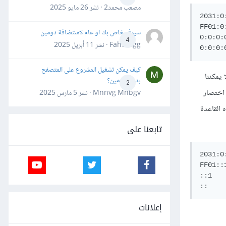
مصعب محمد2 · نشر
26 مايو 2025
2031:0
FF01:0
سيرفر خاص بك او عام لاستضافة دومين
0:0:0:
4
Fahd Ggg · نشر
11 أبريل 2025
كيف يمكن تشغيل المشروع على المتصفح
 يمكننا
بدون دومين؟
2
 اختصار
Mnnvg Mnbgv · نشر
5 مارس 2025
 القاعدة
تابعنا على
2031:0
FF01::1
::1 

إعلانات