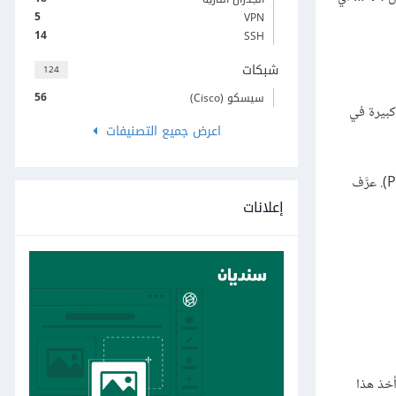
5
VPN
14
SSH
شبكات
124
56
سيسكو (Cisco)
السادس مرونة كبيرة في
اعرض جميع التصنيفات
يوفر الإصدار السادس إمكانية الاتصال بشبكات عدّة، والحصول على عنوان في كل منها. كما يتيح قابلية أكبر للتوصيل والتشغيل مباشرة (Plug-and-play). عرَّف
إعلانات
أخذ هذا