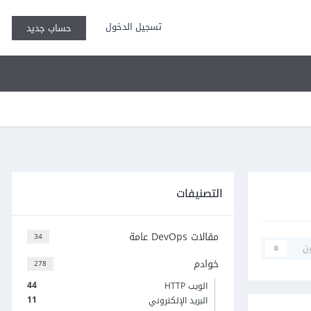
تسجيل الدخول
حساب جديد
التصنيفات
مقالات DevOps عامة
34
ن
0
خوادم
278
44
الويب HTTP
11
البريد الإلكتروني