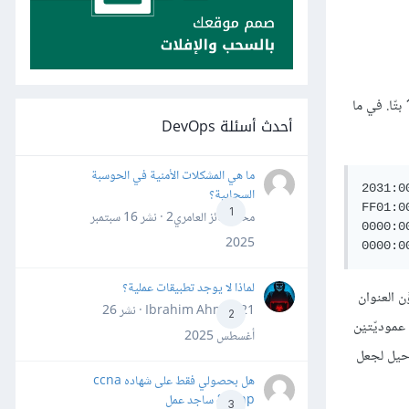
أول مهارة يجب على المتقدِّم للشهادة تحصيلها عندما يتعلق الأمر بالإصدار السادس هي التعرف على العنوان وصيغته. قلنا سابقًا إن العنوان يتكون من 128 بتّا. في ما
أحدث أسئلة DevOps
ما هي المشكلات الأمنية في الحوسبة
2031:0
السحابية؟
FF01:0
1
محمد فائز العامري2 · نشر
16 سبتمبر
0000:0
2025
لماذا لا يوجد تطبيقات عملية؟
 تستخدم نظام العد السداسي العشريّ، لذا نجد الأرقام من 0 إلى 9، ثم الأحرف من A إلى F. يتكوَّن العنوان
Ibrahim Ahmed21 · نشر
26
2
بنقطتيْن عموديّتيْن
أغسطس 2025
ا توجد حيل لجعل
هل بحصولي فقط على شهاده ccna
&ccnp ساجد عمل
3