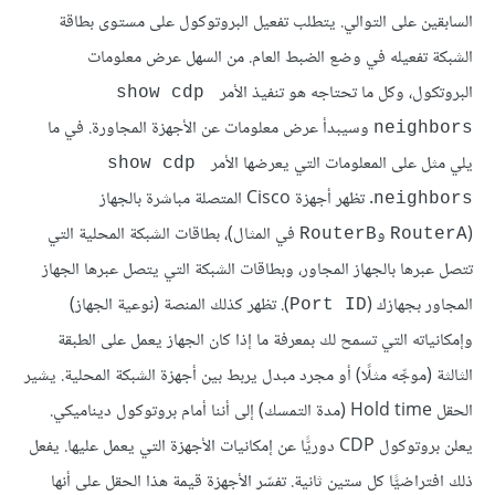
السابقين على التوالي. يتطلب تفعيل البروتوكول على مستوى بطاقة
الشبكة تفعيله في وضع الضبط العام. من السهل عرض معلومات
البروتكول، وكل ما تحتاجه هو تنفيذ الأمر
show cdp 
وسيبدأ عرض معلومات عن الأجهزة المجاورة. في ما
neighbors
يلي مثل على المعلومات التي يعرضها الأمر
show cdp 
. تظهر أجهزة Cisco المتصلة مباشرة بالجهاز
neighbors
(
و
في المثال)، بطاقات الشبكة المحلية التي
RouterB
RouterA
تتصل عبرها بالجهاز المجاور، وبطاقات الشبكة التي يتصل عبرها الجهاز
المجاور بجهازك (
). تظهر كذلك المنصة (نوعية الجهاز)
Port ID
وإمكانياته التي تسمح لك بمعرفة ما إذا كان الجهاز يعمل على الطبقة
الثالثة (موجِّه مثلًا) أو مجرد مبدل يربط بين أجهزة الشبكة المحلية. يشير
الحقل Hold time (مدة التمسك) إلى أننا أمام بروتوكول ديناميكي.
يعلن بروتوكول CDP دوريًّا عن إمكانيات الأجهزة التي يعمل عليها. يفعل
ذلك افتراضيًّا كل ستين ثانية. تفسّر الأجهزة قيمة هذا الحقل على أنها