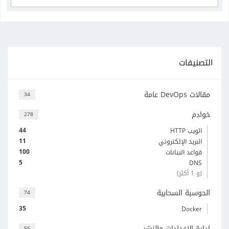
التصنيفات
مقالات DevOps عامة
34
خوادم
278
44
الويب HTTP
11
البريد الإلكتروني
100
قواعد البيانات
5
DNS
(و 1 أكثر)
الحوسبة السحابية
74
35
Docker
إدارة الإعدادات والنشر
56