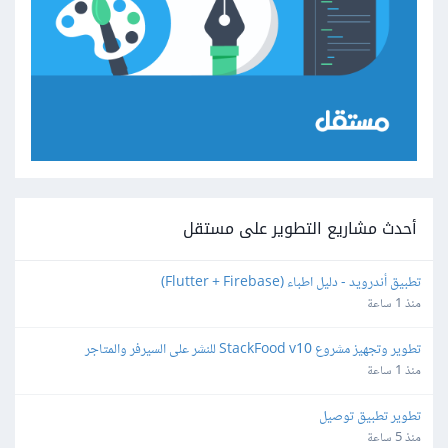
أحدث مشاريع التطوير على مستقل
تطبيق أندرويد - دليل اطباء (Flutter + Firebase)
منذ 1 ساعة
تطوير وتجهيز مشروع StackFood v10 للنشر على السيرفر والمتاجر
منذ 1 ساعة
تطوير تطبيق توصيل
منذ 5 ساعة