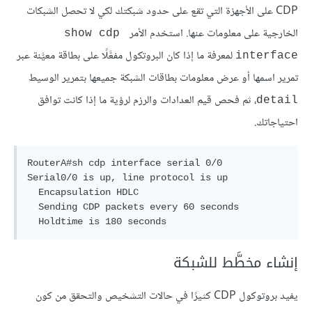
CDP على الأجهزة التي تقع على حدود شبكتك لكي لا تحصل الشبكات
الخارجية على معلومات عنها. استخدم الأمر
show cdp 
لمعرفة ما إذا كان البروتكول مفعَّلًا على بطاقة معيَّنة عبر
interface
تمرير اسمها أو عرض معلومات بطاقات الشبكة جميعها بتمرير الوسيط
، ثم فحص قيم العدادات والرزم لرؤية ما إذا كانت توافق
detail
احتياجاتك.
RouterA#sh cdp interface serial 0/0

Serial0/0 is up, line protocol is up

  Encapsulation HDLC

  Sending CDP packets every 60 seconds

إنشاء مخطَّط للشبكة
يفيد بروتوكول CDP كثيرًا في حالات التشخيص والتحقق من كون