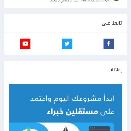
Mnnvg Mnbgv · نشر
5 مارس 2025
تابعنا على
إعلانات