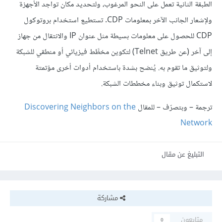
الطبقة الثانية تعمل على النحو المرغوب، ولتحديد مكان تواجد الأجهزة
ولإشعار الجانب الآخر بمعلومات CDP. تستطيع استخدام بروتوكول
CDP للحصول على معلومات بسيطة مثل عنوان IP والانتقال من جهاز
إلى آخر (عن طريق Telnet) لتكوين مخطَّط فيزيائي أو منطقي للشبكة
ولتوثيق ما تقوم به. يُنصَح بشدة باستخدام أدوات أخرى مؤتمتة
لاستكمال توثيق وبناء مخططات الشبكة.
ترجمة – وبتصرّف – للمقال
Discovering Neighbors on the
Network
التبليغ عن مقال
مشاركة
متابعون
0