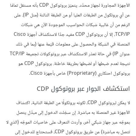
الأجهزة المجاورة لجهاز محدَّد. يتميّز بروتوكول CDP بأنه مستقل تمامًا
عن أي بروتكول من الطبقات العليا أو من الطبقة الثالثة (مثل IP). على
الرغم من أن غالبية شبكات الحواسيب الموجودة الآن هي شبكات
TCP/IP، إلا أن بروتوكول CDP مفيد جدَّا لاستكشاف أجهزة Cisco
المتصلة في الشبكة والحصول على معلومات قيّمة عنها (بما في ذلك
عنوان IP) في حالة تعذر الاستكشاف عبر بروتوكولات تجميعة TCP/IP
نتيجة لعدم ضبطها أو لضبطها بطريقة خاطئة. بروتوكول CDP هو
بروتوكول احتكاري (Proprietary) خاص بأجهزة Cisco.
استكشاف الجوار عبر بروتوكول CDP
لا يمكن لبروتوكول CDP، لكونه بروتكولًا من الطبقة الثانية، اكتشاف
الأجهزة غير المتصلة به مباشرة. إن سجّلت الدخول إلى مبدِّل يتصل
بموجِّه عبر جهاز شبكي آخر، وأردت التعرف على خاصيات الموجِّه (الذي لا
تتصل به مباشرة) عن طريق بروتوكول CDP، فستحتاج للدخول إلى