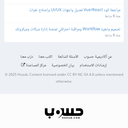
مراجعة كود Vue/React تعديل واجهات UI/UX وإصلاح ثغرات
منذ 6 ساعة
تصميم وتنفيذ Workflow ومراقبة احترافي لمنصة إدارة شبكات وميكروتك 
مبنية على Laravel/Radius
منذ 6 ساعة
عن أكاديمية حسوب
الأسئلة الشائعة
اكتب معنا
درّب معنا
إرشادات الاستخدام
بيان الخصوصية
مركز المساعدة
© 2025
Hsoub
.
Content licensed under
CC BY-NC-SA 4.0
unless mentioned
otherwise.