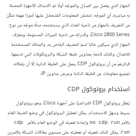
الجهاز الذي يفصل بين المبدِّل والموجِّه أولًا ثم اكتشاف الأجهزة المتصلة
به مباشرة، أي الموجِّه. تتضمَّن المعلومات المُتحصَّل عليها أمورًا مهمة تمكِّن
من التعريف بالجهاز من ناحية العتاد الذي يستخدمه، مثلًا موجِّه من نوع
Cisco 2800 Series، وقدراته من ناحية الميزات المدعومة، ومعرِّف
الجهاز الذي سيكون غالبًا اسم المضيف الخاص به، والمنافذ المستخدَمة
للاتصال، وكذلك لائحة بعناوين طبقة الشبكة والبروتكولات التي تدعمها؛
فبالرغم من أن بروتوكول CDP يعمل على الطبقة الثانية إلّا أن بإمكانه
تجميع معلومات عن الطبقة الثالثة وعرض عناوين IP.
استخدام بروتوكول CDP
يُفعَّل بروتوكول CDP افتراضيًّا على أجهزة Cisco، وهو بروتوكول
بسيط وسهل الاستخدام. يمكن تعطيل البروتوكول في وضع الضبط العام
بالأمر
وإعادة تفعيله في الوضع العام بالأمر
cdp 
no cdp run
. يمكن كذلك تفعيله أو تعطيله على مستوى بطاقات الشبكة بالأمرين
run