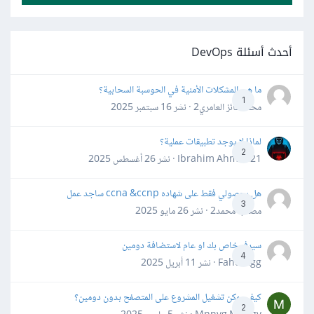
أحدث أسئلة DevOps
ما هي المشكلات الأمنية في الحوسبة السحابية؟
1
محمد فائز العامري2 · نشر
16 سبتمبر 2025
لماذا لا يوجد تطبيقات عملية؟
2
Ibrahim Ahmed21 · نشر
26 أغسطس 2025
هل بحصولي فقط على شهاده ccna &ccnp ساجد عمل
3
مصعب محمد2 · نشر
26 مايو 2025
سيرفر خاص بك او عام لاستضافة دومين
4
Fahd Ggg · نشر
11 أبريل 2025
كيف يمكن تشغيل المشروع على المتصفح بدون دومين؟
2