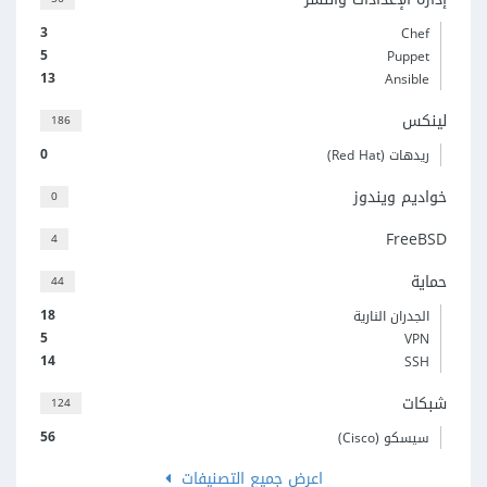
3
Chef
5
Puppet
13
Ansible
لينكس
186
0
ريدهات (Red Hat)
خواديم ويندوز
0
FreeBSD
4
حماية
44
18
الجدران النارية
5
VPN
14
SSH
شبكات
124
56
سيسكو (Cisco)
اعرض جميع التصنيفات