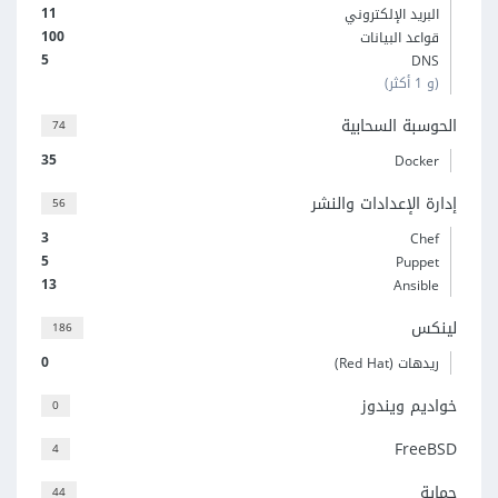
11
البريد الإلكتروني
100
قواعد البيانات
5
DNS
(و 1 أكثر)
الحوسبة السحابية
74
35
Docker
إدارة الإعدادات والنشر
56
3
Chef
5
Puppet
13
Ansible
لينكس
186
0
ريدهات (Red Hat)
خواديم ويندوز
0
FreeBSD
4
حماية
44