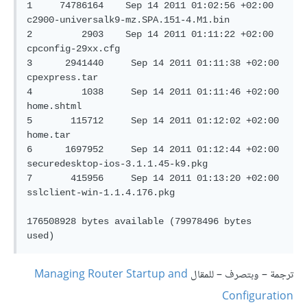
1     74786164    Sep 14 2011 01:02:56 +02:00 
c2900-universalk9-mz.SPA.151-4.M1.bin

2         2903    Sep 14 2011 01:11:22 +02:00 
cpconfig-29xx.cfg

3      2941440     Sep 14 2011 01:11:38 +02:00 
cpexpress.tar

4         1038     Sep 14 2011 01:11:46 +02:00 
home.shtml

5       115712     Sep 14 2011 01:12:02 +02:00 
home.tar

6      1697952     Sep 14 2011 01:12:44 +02:00 
securedesktop-ios-3.1.1.45-k9.pkg

7       415956     Sep 14 2011 01:13:20 +02:00 
sslclient-win-1.1.4.176.pkg

176508928 bytes available (79978496 bytes 
ترجمة – وبتصرف – للمقال
Managing Router Startup and
Configuration