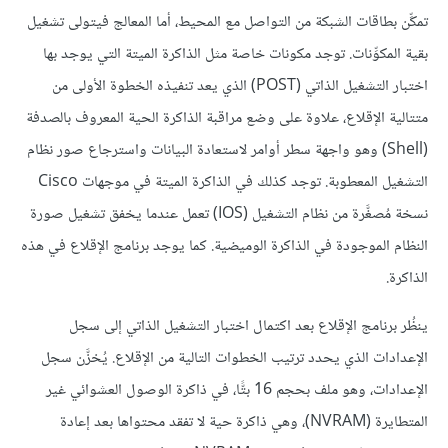
تمكِّن بطاقات الشبكة من التواصل مع المحيط، أما المعالج فيتولى تشغيل
بقية المكوِّنات. توجد مكونات خاصة مثل الذاكرة الميتة التي يوجد بها
اختبار التشغيل الذاتي (POST) الذي يعد تنفيذه الخطوة الأولى من
متتالية الإقلاع، علاوة على وضع مراقبة الذاكرة الحية المعروف بالصدفة
(Shell) وهو واجهة سطر أوامر لاستعادة البيانات واسترجاع صور نظام
التشغيل المعطوبة. توجد كذلك في الذاكرة الميتة في موجهات Cisco
نسخة مُصغَّرة من نظام التشغيل (IOS) تعمل عندما يخفق تشغيل صورة
النظام الموجودة في الذاكرة الوميضية. كما يوجد برنامج الإقلاع في هذه
الذاكرة.
ينظُر برنامج الإقلاع بعد اكتمال اختبار التشغيل الذاتي إلى سجل
الإعدادات الذي يحدد ترتيب الخطوات التالية من الإقلاع. يُخزَّن سجل
الإعدادات، وهو ملف بحجم 16 بتًّا، في ذاكرة الوصول العشوائي غير
المتطايرة (NVRAM)، وهي ذاكرة حية لا تفقد محتواها بعد إعادة