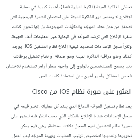
تحظى الذاكرة الميتة (ذاكرة القراءة فقط) بأهمية كبيرة في عملية
الإقلاع. لا يقتصر دور الذاكرة الميتة على احتضان الشفرة البرمجية التي
تتحقق من عمل عتاد الموجِّه والمكوِّنات الموجودة، بل إنها تحوي كذلك
شفرة الإقلاع التي ترشد الموجِّه في البداية عبر التعليمات أثناء التهيئة،
وتقرأ سجل الإعدادات لتحديد كيفية إقلاع نظام التشغيل IOS. يوجد
كذلك وضع مراقبة الذاكرة الميتة وهو صدفة أو نظام تشغيل بوظائف
دنيا يسمح للمستخدمين بالولوج إلى واجهة سطر أوامر تستخدَم للاختبار،
فحص المشاكل وأمور أخرى مثل استعادة كلمات السر.
العثور على صورة نظام IOS من Cisco
يعد نظام تشغيل الموجِّه الدماغ الذي ينفذ كل عملياته. تخبر قيمة في
سجل الإعدادات شفرة الإقلاع بالمكان الذي يجب النظر فيه للعثور على
صورة نظام التشغيل. لقيم السجل دلالات مختلفة، وهي قيم يمكن
تحريرها وتعديلها لتخصيص ترتيب العمليات وتهيئة الموجِّه لبدء العمل.