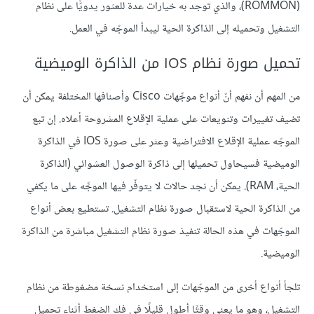
(ROMMON)، والذي توجد به خيارات عدة للعثور يدويًّا على نظام
التشغيل وتحميله إلى الذاكرة الحية ليبدأ الموجّه في العمل.
تحميل صورة نظام IOS من الذاكرة الوميضية
من المهم أن نفهم أنّ أنواع موجِّهات Cisco وأصنافها المختلفة يمكن أن
تضيف تغييرات وتنويعات على عملية الإقلاع المشروحة أعلاه. إن تبع
الموجّه عملية الإقلاع الافتراضية وعثر على صورة IOS في الذاكرة
الوميضية فسيحاول تحميلها إلى ذاكرة الوصول العشوائي (الذاكرة
الحية، RAM). يمكن أن نجد حالات لا يتوفّر فيها الموجِّه على ما يكفي
من الذاكرة الحية لاستقبال صورة نظام التشغيل. تستطيع بعض أنواع
الموجّهات في هذه الحالة تنفيذ صورة نظام التشغيل مباشرة من الذاكرة
الوميضية.
تلجأ أنواع أخرى من الموجّهات إلى استخدام نسخة مضغوطة من نظام
التشغيل، وهو ما يعني وقتًا أطول قليلًا في فك الضغط أثناء تحميل