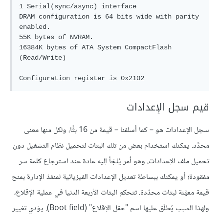
1 Serial(sync/async) interface

DRAM configuration is 64 bits wide with parity 
enabled.

55K bytes of NVRAM.

16384K bytes of ATA System CompactFlash 
(Read/Write)

قيم سجل الإعدادات
سجل الإعدادات هو – كما أسلفنا – قيمة من 16 بتًّا، ولكل منها معنى
محدَّد. يمكنك استخدام بعض من تلك البتات لتحميل نظام التشغيل دون
تحميل ملف الإعدادات، وهو أمر يُلجَأ إليه عادة عند استرجاع كلمة سر
مفقودة؛ أو يمكنك ببساطة تعديل الإعدادات الفيزيائية لمنفذ الإدارة بمنح
قيمة معيَّنة لبتات محدّدة. تتحكم البتات الأربعة الدنيا في عملية الإقلاع،
ولهذا السبب يُطلَق عليها اسم "حقل الإقلاع" (Boot field). يؤدي تغيير