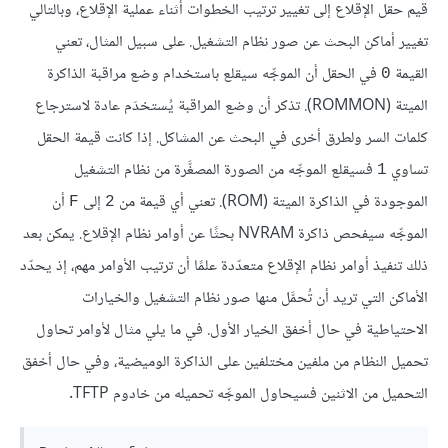
قيم حقل الإقلاع إلى تغيير ترتيب الخطوات أثناء عملية الإقلاع، وبالتالي
تغيير أماكن البحث عن صور نظام التشغيل. على سبيل المثال، تعني
القيمة
في الحقل أن الموجِّه سيقلع باستخدام وضع مراقبة الذاكرة
0
الميتة (ROMMON). تذكر أن وضع المراقبة يُستخدَم عادة لاسترجاع
كلمات السر ولطرق أخرى في البحث عن المشاكل. إذا كانت قيمة الحقل
تساوي
فسيقلع الموجِّه من الصورة المصغَّرة من نظام التشغيل
1
الموجودة في الذاكرة الميتة (ROM). تعني أي قيمة من
إلى
أن
F
2
الموجِّه سيفحص ذاكرة NVRAM بحثًا عن أوامر نظام الإقلاع. يمكن بعد
ذلك تنفيذ أوامر نظام الإقلاع متعدّدة علمًا أن ترتيب الأوامر مهم، إذ يحدّد
الأماكن التي تريد أن تُحمَّل منها صور نظام التشغيل والخيارات
الاحتياطية في حال أخفق الخيار الأول. في ما يلي مثال لأوامر تحاول
تحميل النظام من ملفين مختلفين على الذاكرة الوميضية، وفي حال أخفق
التحميل من الاثنين فسيحاول الموجِّه تحميله من خادوم TFTP.