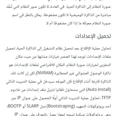
صورة النظام إلى الذاكرة الحية. في العادة، لا تكون صور النظام التي تُنفَّذ
مباشرة من الذاكرة الوميضية لا تكون مضغوطة. يمكن بالنظر في اسم
صورة النظام معرفة ما إذا كان مضغوطًا أم لا.
تحميل الإعدادات
تحاول عملية الإقلاع، بعد تحميل نظام التشغيل إلى الذاكرة الحية، تحميل
ملفات الإعدادات. توجد لهذا العنصر خيارات مشابهة من حيث مكان
التخزين لخيارات صورة النظام. المكان الافتراضي لملفات الإعدادات هو
ذاكرة الوصول العشوائي غير المتطايرة (NVRAM)، لكن إن كانت تلك
الذاكرة فارغة أثناء الإقلاع فإن الموجِّه سيدخل في عملية التثبيت الذاتي
(Auto install) التي ستحاول تلقائيا تنزيل ملف إعدادات من خادوم
TFTP. تحاول عملية التثبيت الذاتي أولًا الحصول على عنوان IP عبر
أحد بروتوكولات التمهيد (Bootstraping) مثل SLARP أو BOOTP؛
وهي بروتوكولات شبكية تسمح لجهاز عميل بالتعرف على عنوان IP