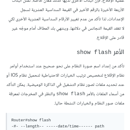
عملية الإقلاع، فإن البتات الأخرى لديها كذلك معان خاصة. تُمثَّل البتات
الأربعة الأخيرة بالرقم الأخير في القيمة السداسية العشرية لسجل
الإعدادات، لذا تأكد من عدم تغيير الأرقام السداسية العشرية الأخرى لكي
لا تفقد القيمة التجانس في دلالتها، وينتهي بك المطاف أمام موجِّه غير
قادر على الإقلاع.
الأمر
show flash
تأكد من إعداد اسم صورة النظام على نحو صحيح عند استخدام أوامر
نظام الإقلاع لتخصيص ترتيب الخيارات الاحتياطية لتحميل نظام IOS أو
عند تحديد ملفات لصور نظام التشغيل في الذاكرة الوميضية. يمكن التأكد
من أسماء الملفات بالأمر
والنظر في المخرجات لمعرفة
show flash
ملفات صور النظام والخيارات النشطة حاليا.
Router#show flash

-#- --length-- -----date/time------ path
