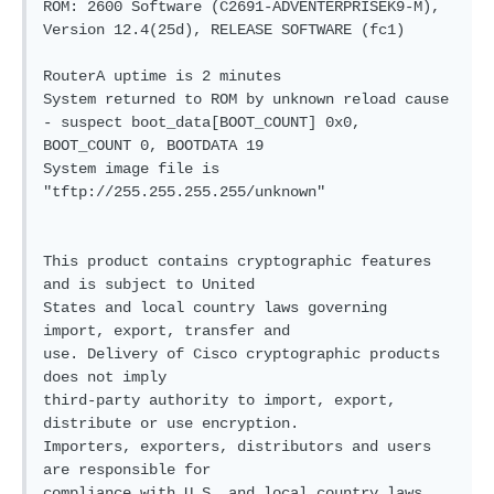
ROM: 2600 Software (C2691-ADVENTERPRISEK9-M), 
Version 12.4(25d), RELEASE SOFTWARE (fc1)

RouterA uptime is 2 minutes

System returned to ROM by unknown reload cause 
- suspect boot_data[BOOT_COUNT] 0x0, 
BOOT_COUNT 0, BOOTDATA 19

System image file is 
"tftp://255.255.255.255/unknown"

This product contains cryptographic features 
and is subject to United

States and local country laws governing 
import, export, transfer and

use. Delivery of Cisco cryptographic products 
does not imply

third-party authority to import, export, 
distribute or use encryption.

Importers, exporters, distributors and users 
are responsible for

compliance with U.S. and local country laws. 