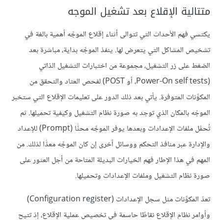
متتالية الإقلاع بعد تشغيل الموجه
يكتسي فهم الأحداث التي تتوالى أثناء إقلاع الموجِّه أهمية بالغة في
تشخيص المشاكل التي يتعرض لها. ينفذ الموجِّه بداية، مباشرة بعد
الضغط على زر التشغيل، مجموعة من اختبارات التشغيل الذاتي
(Power-On self tests، أو POST) لفحص العتاد والتحقق من
المكوِّنات المتوفرة. يأتي بعد ذلك الدور على تعليمات الإقلاع التي ستخبر
الموجّه بالمكان الذي توجد به صورة نظام التشغيل وكيفية تحميلها. ثم
تُحمَّل ملفات الإعدادات وبعدها يوفر الموجِّه محثًّا (Prompt) للإعداد
والإدارة عبر منافذ التحكم ووسائل أخرى إن كان الموجِّه معدًّا لذلك. من
المهم في هذا الإطار فهم الخيارات البديلة المتاحة من أجل العثور على
صورة نظام التشغيل وملفات الإعدادات وتحميلها.
تعدّ المكوِّنات مثل سجل الإعدادات (Configuration register)
وأوامر نظام الإقلاع نقاطًا حاسمة في تخصيص عملية الإقلاع، إذ تتيح