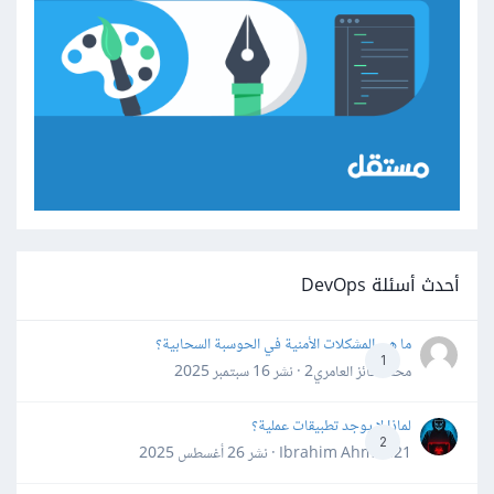
أحدث أسئلة DevOps
ما هي المشكلات الأمنية في الحوسبة السحابية؟
1
محمد فائز العامري2 · نشر
16 سبتمبر 2025
لماذا لا يوجد تطبيقات عملية؟
2
Ibrahim Ahmed21 · نشر
26 أغسطس 2025