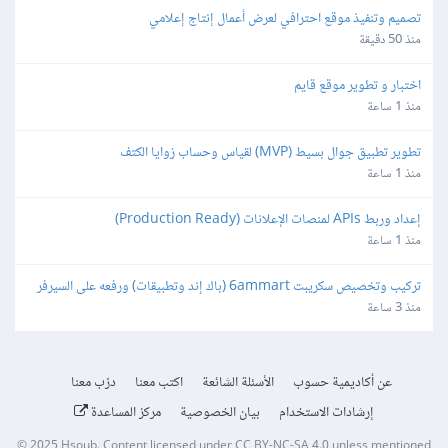
تصميم وتنفيذ موقع احترافي لعرض أعمال إنتاج إعلامي
منذ 50 دقيقة
اختبار و تطوير موقع قايم
منذ 1 ساعة
تطوير تطبيق جوال بسيط (MVP) لقياس وحساب زوايا الكتف
منذ 1 ساعة
إعداد وربط APIs لمنصات الإعلانات (Production Ready)
منذ 1 ساعة
تركيب وتخصيص سكريبت 6ammart (باك إند وتطبيقات) ورفعه على السيرفر 
والمتجر
منذ 3 ساعة
عن أكاديمية حسوب
الأسئلة الشائعة
اكتب معنا
درّب معنا
إرشادات الاستخدام
بيان الخصوصية
مركز المساعدة
© 2025
Hsoub
.
Content licensed under
CC BY-NC-SA 4.0
unless mentioned