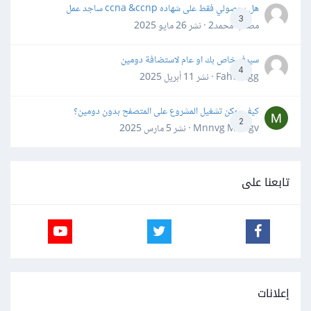
هل بحصولي فقط على شهاده ccna &ccnp ساجد عمل
3
مصعب محمد2 · نشر
26 مايو 2025
سيرفر خاص بك او عام لاستضافة دومين
4
Fahd Ggg · نشر
11 أبريل 2025
كيف يمكن تشغيل المشروع على المتصفح بدون دومين؟
2
Mnnvg Mnbgv · نشر
5 مارس 2025
تابعنا على
إعلانات