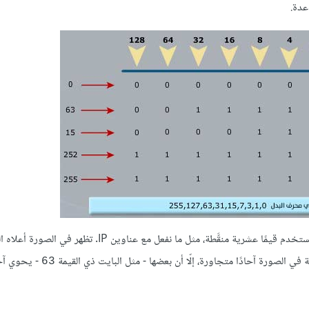
عدة.
قلنا إن الموازنة بين القناع والعنوان تتمّ على مستوى البتات، إلّا أننا عمليًّا نستخدم قيمًا عشرية منقَّطة، مثل ما نفعل مع عناوين
- يحوي آحا
63