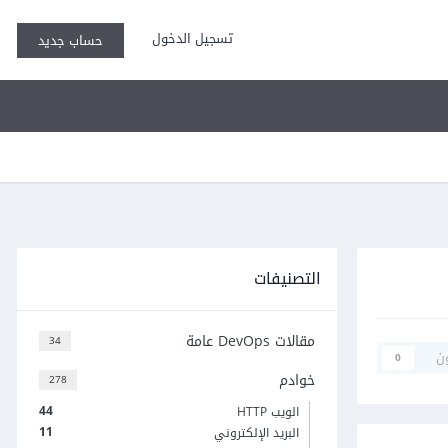
تسجيل الدخول
حساب جديد
التصنيفات
مقالات DevOps عامة
34
ن
0
خوادم
278
44
الويب HTTP
11
البريد الإلكتروني