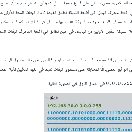
 الشبكة، ونحصل بالتالي على قناع محرف بدل لا يؤدّي الغرض منه. مثلًا، يشيع
في أقنعة محرف البدل. في أقنعة الشبكة تطابق القيمة
البتّات الستة الأولى م
252
 القيمة في قناع محرف بدل وكنّا نقصد بها مدلولها في قناع الشبكة فإننا نعكس ال
لشبكة البتّيْن الأوليْن من البايت، في حين تطابق في أقنعة المحرف البتّات الستة
سنتعرَّف في الفقرات التالية بالتفصيل على كيفية استخدام لوائح التحكم في الوصول لأقنعة محرف البدل لمطابقة عناوي
ي الواقع العملي، إلّا المطابقة على مستوى البتّات تفيد في الفهم الدقيق لآلية المطاب
في المثال الأول في الصورة التالية.
0.0.0.25