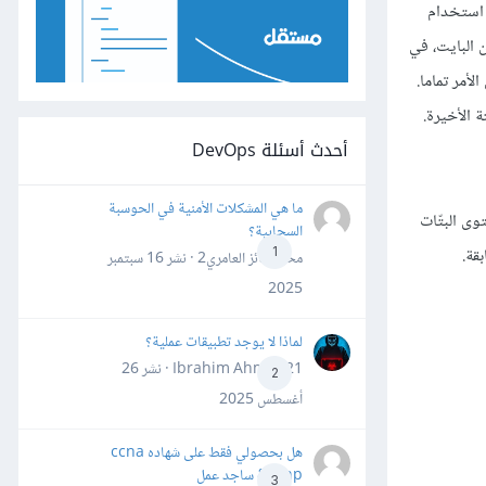
 استخدام
ن البايت، في
أمر تماما.
 الأخيرة.
أحدث أسئلة DevOps
ما هي المشكلات الأمنية في الحوسبة
ن IP. من أجل ذلك سننزل إلى مستوى البتّات
السحابية؟
قة.
1
محمد فائز العامري2 · نشر
16 سبتمبر
2025
لماذا لا يوجد تطبيقات عملية؟
Ibrahim Ahmed21 · نشر
26
2
أغسطس 2025
هل بحصولي فقط على شهاده ccna
&ccnp ساجد عمل
3