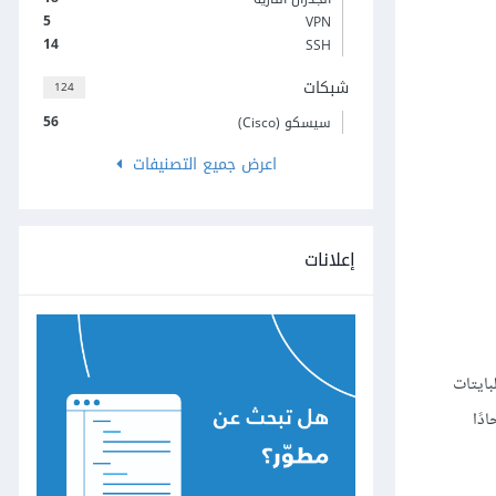
5
VPN
14
SSH
شبكات
124
56
سيسكو (Cisco)
اعرض جميع التصنيفات
إعلانات
 IP. تظهر في الصورة أعلاه البايتات
دًا