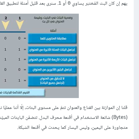
يهم إن كان البت المُختبَر يساوي
أو
. سنرى بعد قليل أمثلة لتطبيق القا
1
0
(Bytes) شائعة الاستخدام في أقنعة محرف البدل. تتضمَّن البايتات المبيَّنة في الصورة آحادًا متجاورة، إلّا أن بعضها - مثل البايت ذي القيمة
متجاورة على اليمين، وليس اليسار كما يحدث في أقنعة الشبكة.