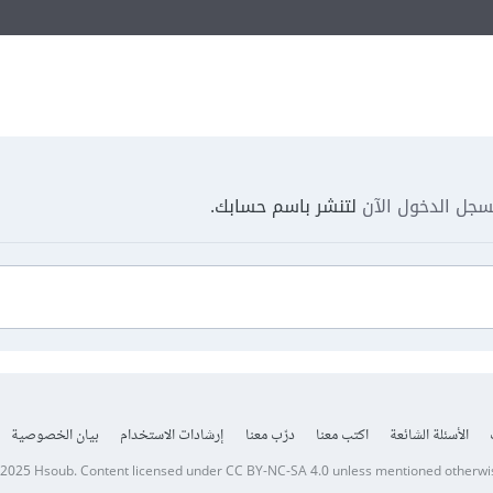
جل الدخول الآن
لتنشر باسم حسابك.
الأسئلة الشائعة
اكتب معنا
درّب معنا
إرشادات الاستخدام
بيان الخصوصية
 2025
Hsoub
.
Content licensed under
CC BY-NC-SA 4.0
unless mentioned otherwi