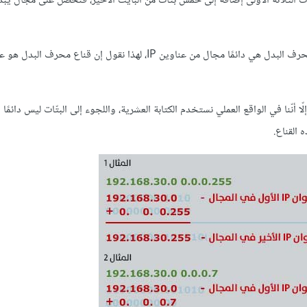
ايتات الثلاثة الأولى إضافة إلى خمس بتّات من البايت الأخير، فنحصل على مجال يبدأ
يمكن أن نلاحظ من الشرح أعلاه أن نتيجة المطابقة بين عنوان IP وقناع محرف البدل هي دائمًا مجال من عناوين IP، لهذا نقول إ
 أنّنا في الواقع العملي نستخدم الكتابة العشرية، واللجوء إلى البتّات ليس دائمًا 
القناع.