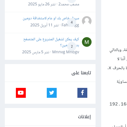
مصعب محمد2 · نشر
26 مايو 2025
سيرفر خاص بك او عام لاستضافة دومين
4
Fahd Ggg · نشر
11 أبريل 2025
كيف يمكن تشغيل المشروع على المتصفح
بدون دومين؟
2
ي أنّ المطابقة بينها وبين عنوان IP يجب أن تكون تامّة، وبالتالي
Mnnvg Mnbgv · نشر
5 مارس 2025
ّنا لا
رة بالحرف
.
x
تابعنا على
ساويّة
192.16
إعلانات