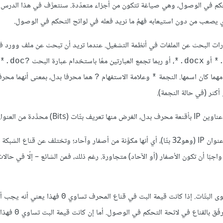
ًا للحديث بالتفصيل عن صياغة (Syntax) لوائح التحكم في الوصول، وهي صياغة تتكون من أجزاء متعدّدة. سنتعرَّف في هذا 
ارات البحث عن الملفات في أنظمة التشغيل. عندما تريد أن تبحث عن ملف وورد
أو
، أو ربما تجمع العبارتين معًا باستخدام عبارة البحث
‎*.doc‎?‎
‎*.docx
‎*
هما كان اسمها. النجمة
وعلامة الاستفهام
هما محرفا بدل، بمعنى أنهما محر
?
*
كثر (في حالة النجمة).
دة من العنوان.
اجبًا أن تكون الأصفار (أو الآحاد) متجاورة. رغم ذلك، فمن الشائع – إلّا في حالا
ى البتّات. إذا كانت قيمة البت في قناع المحرف تساوي
فهذا يعني أنه يجب أ
0
فهذا 
0