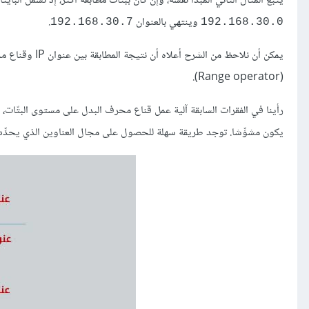
يتبع المثال الثاني المبدأ نفسه، وإنْ كان ببتّات مطابقة أكثر، إذ تشمل الب
وينتهي بالعنوان
.
192.168.30.7
192.168.30.0
(Range operator).
رأينا في الفقرات السابقة آلية عمل قناع محرف البدل على مستوى البتّات، إلّا
يكون مشوِّشا. توجد طريقة سهلة للحصول على مجال العناوين الذي يحدِّده 