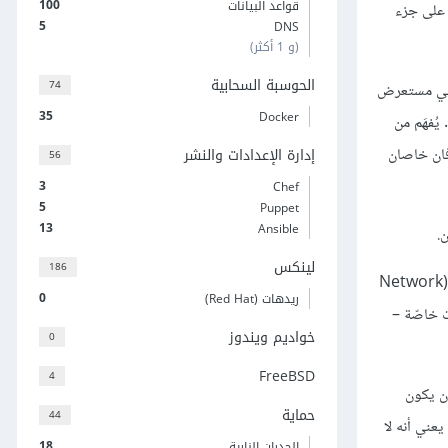
100
قواعد البيانات
الدرس على جزء
5
DNS
(و 1 أكثر)
الحوسبة السحابية
74
 في مستعرض
35
Docker
. يُفهَم من
فان خاصان
إدارة الإعدادات والنشر
56
3
Chef
5
Puppet
13
Ansible
لينكس
186
عندما نتحدَّث عن أقنعة محرف البدل فنحن أمام سلسلة من البتات بطول عنوان IP (وهو32 بتّا)، أي أنها مكوَّنة من أصفار وآحاد؛ وتختلف عن قناع الشبكة (Network
0
ريدهات (Red Hat)
ت خاصّة –
خواديم ويندوز
0
FreeBSD
4
ن يكون
حماية
44
يعني أنه لا
18
الجدران النارية