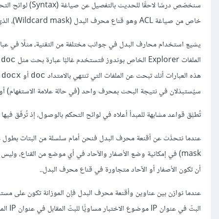
سنخصّص درسًا لاحق
خاص من صياغة ACL وهو قناع محرف البدل (Wildcard mask)، الذي يصعب من دون استيعابه فهمُ ما نريد فعله في لوائح التحكم في الوصول.
يشيع استخدام محارف البدل في جوانب مختلفة من التقنية، مثلًا في عب
الملفات Explorer الخاص بوندوز فتستخدم غالبًا عبارة بحث مثل
.doc
هذه العبارات أنك تبحث عن الملفات التي تنتهي بالامتداد
أو
م
docx
doc
سيُستبدَلان في نتيجة البحث بمحرف واحد (في حالة علامة الاستفهام) أو أ
تُطبَّق قواعد مشابهة للمبدأ أعلاه في لوائح التحكم بالوصول، إذ تُرفَق فيها عناوين IP بأقنعة محرف بدل، الغرض منها تعريف بتّات (Bits) محدَّ
mask) في إمكانية وضع الأصفار والآحاد في أي موضع من القناع، وليس و
أن تكون الأصفار أو الآحاد متجاورة في قناع محرف البدل..
عندما نوازن بين عناوين وأقنعة محرف البدل فإن الموزانة تكون على مستو
البتّ في عنوان IP موضوع الاختبار مساويًّا للبتّ المقابل في عنوان IP المرفَق بالقناع في لائحة التحكم في الوصول. أما إن كانت قيمة البت تساوي