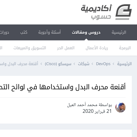
الرئيسية
دروس ومقالات
أسئلة وأجوبة
كتب
دورات
البرمجة
ريادة الأعمال
العمل الحر
التسويق والمبيعات
ال
الرئيسية
DevOps
شبكات
سيسكو (Cisco)
أقنعة محرف البدل واست
أقنعة محرف البدل واستخدامها في لوائح التحك
بواسطة محمد أحمد العيل
21 فبراير 2020