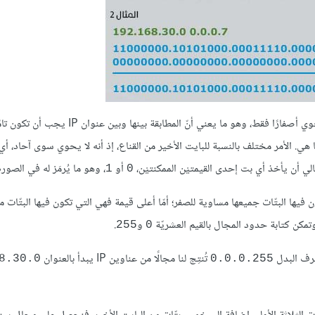
يظهر في المثال الأول أننا البايتات الثلاثة الأولى من قناع محرف البدل تحوي أصفارًا فقط، وهو ما يعن
ا هي. الأمر مختلف بالنسبة للبايت الأخير من القناع، إذ أنه لا يحوي سوى آحاد، أي أن
أو
، وهو ما يُرمَز له في الصو
1
0
 فيها البتّات جميعها مساوية للصفر؛ أمّا أعلى قيمة فهي التي تكون فيها البتّات م
وتمكن كتابة حدود المجال بالقيم العشريّة
و
.
255
0
رف البدل
تُنتِج لنا مجالًا من عناوين IP يبدأ بالعنوان
8.30.0
0.0.0.255