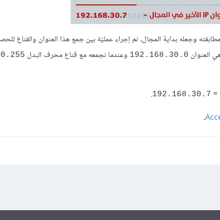
، كما تشرح الصورة أعلاه، في أخذ عنوان IP الذي نريد مطابقته وجعله بدايةَ المجال، ثم إجراء عمليّة بين جمع هذا العنوان والقنا
 هي العنوان
وعندما نجمعه مع قناع محرف البدل
.0.255
192.168.30.0
.
=
192.168.30.7
.
Acc