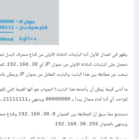
نحصل على البايتات الثلاثة الأولى من عنوان IP، أي
، كم
192.168.30
نبحث عن مطابقة بين هذا البايت والبايت المقابل من عنوان IP، ويمكن بالتالي أن يأخذ أي بت إحدى القيمتيْن الممكنتيْن،
ما أدنى قيمة يُمكِن أن يأخذها هذا البايت؟ الجواب هو أنها القيمة التي تكون
للواحد. أي أننا أمام مجال يبدأ بـ
وينتهي بـ
، 
11111111
00000000
نستنتج ممّا سبق أنّ المطابقة بين العنوان
وقناع مح
192.168.30.0
وينتهي بالعنوان
.
192.168.30.255