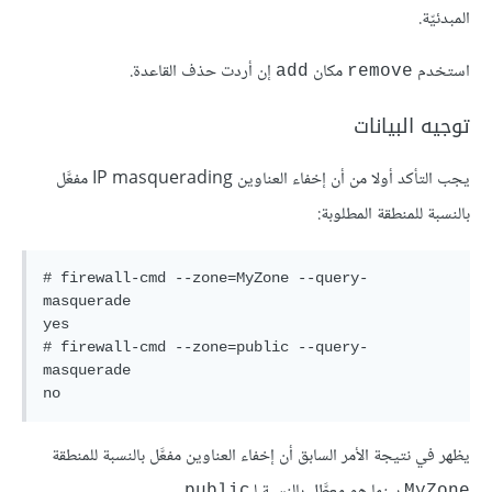
المبدئيّة.
استخدم
مكان
إن أردت حذف القاعدة.
add
remove
توجيه البيانات
يجب التأكد أولا من أن إخفاء العناوين IP masquerading مفعَّل
بالنسبة للمنطقة المطلوبة:
# firewall-cmd --zone=MyZone --query-
masquerade

yes

# firewall-cmd --zone=public --query-
masquerade

no
يظهر في نتيجة الأمر السابق أن إخفاء العناوين مفعَّل بالنسبة للمنطقة
بينما هو معطَّل بالنسبة لـ
.
public
MyZone