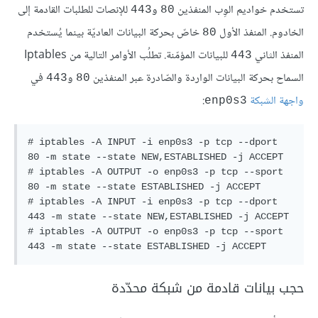
تستخدم خواديم الوِب المنفذين
و
للإنصات للطلبات القادمة إلى
443
80
الخادوم. المنفذ الأول
خاصّ بحركة البيانات العاديّة بينما يُستخدم
80
المنفذ الثاني
للبيانات المؤمّنة. تطلُب الأوامر التالية من Iptables
443
السماح بحركة البيانات الواردة والصّادرة عبر المنفذين
و
في
443
80
واجهة الشبكة
:
enp0s3
# iptables -A INPUT -i enp0s3 -p tcp --dport 
80 -m state --state NEW,ESTABLISHED -j ACCEPT

# iptables -A OUTPUT -o enp0s3 -p tcp --sport 
80 -m state --state ESTABLISHED -j ACCEPT

# iptables -A INPUT -i enp0s3 -p tcp --dport 
443 -m state --state NEW,ESTABLISHED -j ACCEPT

# iptables -A OUTPUT -o enp0s3 -p tcp --sport 
443 -m state --state ESTABLISHED -j ACCEPT
حجب بيانات قادمة من شبكة محدّدة