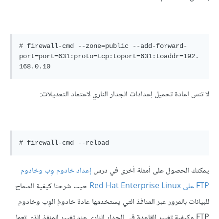
# firewall-cmd --zone=public --add-forward-
port=port=631:proto=tcp:toport=631:toaddr=192.
لا تنس إعادة تحميل إعدادات الجدار الناري لاعتماد التعديلات:
يمكنك الحصول على أمثلة أخرى في درس
إعداد خادوم وِب وخادوم
FTP على Red Hat Enterprise Linux
حيث شرحنا كيفية السماح
للبيانات بالمرور عبر المنافذ التي يستخدمها عادة خادومُ الوِب وخادوم
FTP وكيفية تغيير القاعدة في الجدار الناري عند تغيير المنفذ الذي تعمل