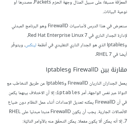
المعرَّفة مسبقا؛ على سبيل المثال وجهة الحزم Packets، مصدرها أو
نوعية البيانات.
سنعرض في هذا الدرس لأساسيات FirewallD وهو البرنامج المبدئي
لإدارة الجدار الناري في Red Hat Enterprise Linux 7،
وIptables الذي هو الجدار الناري التقليدي في أنظمة
لينكس
، ويتوفّر
أيضا في RHEL 7.
مقارنة بين FirewallD وIptables
يعمل الجداران الناريان FirewallD وIptables عن طريق التخاطب مع
النواة عبر نفس الواجهة، أمر
؛ إلا أن الاختلاف بينهما يكمن
iptables
في أن FirewallD يمكنه تعديل الإعدادات أثناء عمل النظام دون ضياع
الاتّصالات الجارية. يجب أن يكون FirewallD مثبتا مبدئيا على RHEL
7، إلا أنه يمكن ألا يكون مفعلا. يمكن التحقّق منه بالأوامر التاليّة: