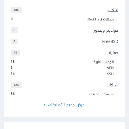
لينكس
186
0
ريدهات (Red Hat)
خواديم ويندوز
0
FreeBSD
4
حماية
44
18
الجدران النارية
5
VPN
14
SSH
شبكات
124
56
سيسكو (Cisco)
اعرض جميع التصنيفات