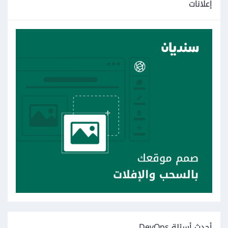
إعلانات
أحدث أسئلة DevOps