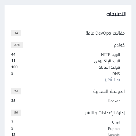
التصنيفات
مقالات DevOps عامة
34
خوادم
278
44
الويب HTTP
11
البريد الإلكتروني
100
قواعد البيانات
5
DNS
(و 1 أكثر)
الحوسبة السحابية
74
35
Docker
إدارة الإعدادات والنشر
56
3
Chef
5
Puppet
13
Ansible