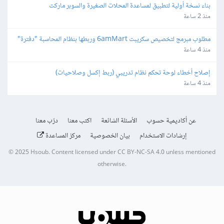
بناء نسخة أولية لتطبيق لمساعدة المحلات الصغيرة والسوبر ماركت
منذ 2 ساعة
مطلوب مبرمج لتخصيص سكريبت 6amMart وربطها بنظام المحاسبة "دفترة" 
وبوابات الدفع في مصر
منذ 4 ساعة
إصلاح أخطاء لوحة تحكم نظام تدريبي (ربط إكسل وصلاحيات)
منذ 4 ساعة
عن أكاديمية حسوب
الأسئلة الشائعة
اكتب معنا
درّب معنا
إرشادات الاستخدام
بيان الخصوصية
مركز المساعدة
© 2025
Hsoub
.
Content licensed under
CC BY-NC-SA 4.0
unless mentioned
otherwise.