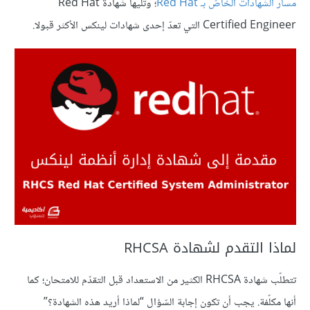
مسار الشهادات الخاصّ بـ Red Hat
؛ وتليها شهادة Red Hat
Certified Engineer التي تعدّ إحدى شهادات لينكس الأكثر قبولا.
لماذا التقدم لشهادة RHCSA
تتطلّب شهادة RHCSA الكثير من الاستعداد قبل التقدّم للامتحان؛ كما
أنها مكلّفة. يجب أن تكون إجابة السّؤال “لماذا أريد هذه الشهادة؟”