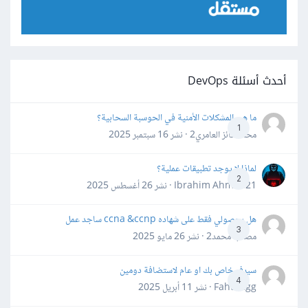
أحدث أسئلة DevOps
ما هي المشكلات الأمنية في الحوسبة السحابية؟
1
محمد فائز العامري2 · نشر
16 سبتمبر 2025
لماذا لا يوجد تطبيقات عملية؟
2
Ibrahim Ahmed21 · نشر
26 أغسطس 2025
هل بحصولي فقط على شهاده ccna &ccnp ساجد عمل
3
مصعب محمد2 · نشر
26 مايو 2025
سيرفر خاص بك او عام لاستضافة دومين
4
Fahd Ggg · نشر
11 أبريل 2025