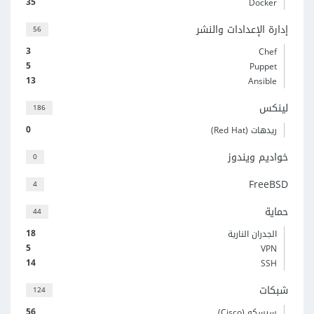
35
Docker
إدارة الإعدادات والنشر
56
3
Chef
5
Puppet
13
Ansible
لينكس
186
0
ريدهات (Red Hat)
خواديم ويندوز
0
FreeBSD
4
حماية
44
18
الجدران النارية
5
VPN
14
SSH
شبكات
124
56
سيسكو (Cisco)