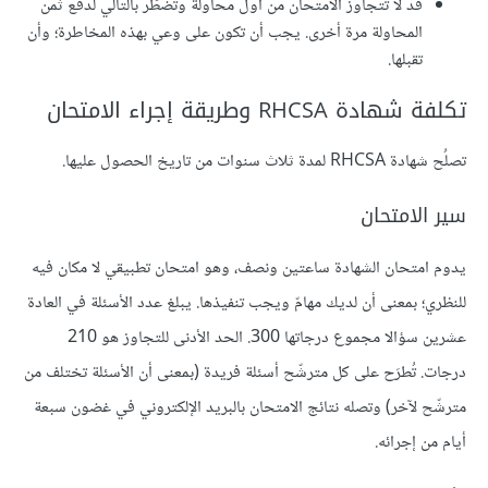
قد لا تتجاوز الامتحان من أول محاولة وتضطّر بالتالي لدفع ثمن
المحاولة مرة أخرى. يجب أن تكون على وعي بهذه المخاطرة؛ وأن
تقبلها.
تكلفة شهادة RHCSA وطريقة إجراء الامتحان
تصلُح شهادة RHCSA لمدة ثلاث سنوات من تاريخ الحصول عليها.
سير الامتحان
يدوم امتحان الشهادة ساعتين ونصف، وهو امتحان تطبيقي لا مكان فيه
للنظري؛ بمعنى أن لديك مهامّ ويجب تنفيذها. يبلغ عدد الأسئلة في العادة
عشرين سؤالا مجموع درجاتها 300. الحد الأدنى للتجاوز هو 210
درجات. تُطرَح على كل مترشّح أسئلة فريدة (بمعنى أن الأسئلة تختلف من
مترشّح لآخر) وتصله نتائج الامتحان بالبريد الإلكتروني في غضون سبعة
أيام من إجرائه.