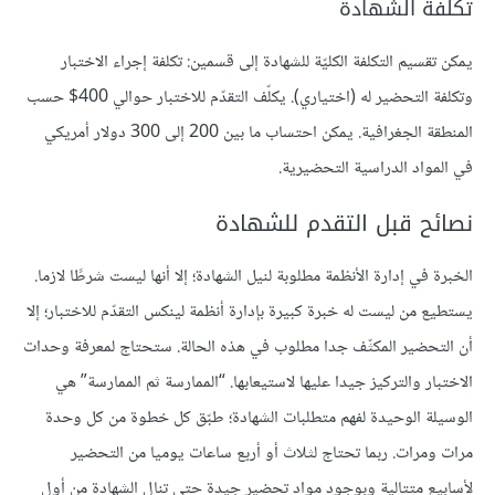
تكلفة الشهادة
يمكن تقسيم التكلفة الكليّة للشهادة إلى قسمين: تكلفة إجراء الاختبار
وتكلفة التحضير له (اختياري). يكلّف التقدّم للاختبار حوالي 400$ حسب
المنطقة الجغرافية. يمكن احتساب ما بين 200 إلى 300 دولار أمريكي
في المواد الدراسية التحضيرية.
نصائح قبل التقدم للشهادة
الخبرة في إدارة الأنظمة مطلوبة لنيل الشهادة؛ إلا أنها ليست شرطًا لازما.
يستطيع من ليست له خبرة كبيرة بإدارة أنظمة لينكس التقدّم للاختبار؛ إلا
أن التحضير المكثّف جدا مطلوب في هذه الحالة. ستحتاج لمعرفة وحدات
الاختبار والتركيز جيدا عليها لاستيعابها. “الممارسة ثم الممارسة” هي
الوسيلة الوحيدة لفهم متطلبات الشهادة؛ طبّق كل خطوة من كل وحدة
مرات ومرات. ربما تحتاج لثلاث أو أربع ساعات يوميا من التحضير
لأسابيع متتالية وبوجود مواد تحضير جيدة حتى تنال الشهادة من أول