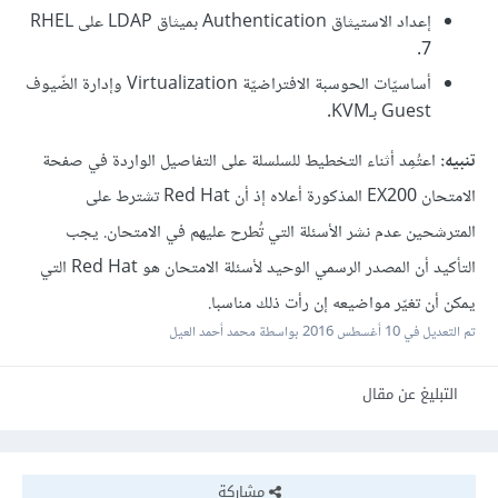
إعداد الاستيثاق Authentication بميثاق LDAP على RHEL
7.
أساسيّات الحوسبة الافتراضيّة Virtualization وإدارة الضّيوف
Guest بـKVM.
تنبيه:
اعتُمِد أثناء التخطيط للسلسلة على التفاصيل الواردة في صفحة
الامتحان EX200 المذكورة أعلاه إذ أن Red Hat تشترط على
المترشحين عدم نشر الأسئلة التي تُطرح عليهم في الامتحان. يجب
التأكيد أن المصدر الرسمي الوحيد لأسئلة الامتحان هو Red Hat التي
يمكن أن تغيّر مواضيعه إن رأت ذلك مناسبا.
تم التعديل في
10 أغسطس 2016
بواسطة محمد أحمد العيل
التبليغ عن مقال
مشاركة