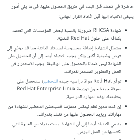
حاضرة في ذهنك قبل البدء في طريق الحصول عليها. في ما يلي أمور
ينبغي الانتباه إليها قبل اتّخاذ القرار النهائي:
شهادة RHCSA ضروريّة بالنسبة لبعض المؤسسات التي تعتمد
بكثافة على حلول Red Hat التقنيّة.
ستمثّل الشهادة إضافة محسوسة لسيرتك الذاتيّة مما قد يؤدّي إلى
فرص وظيفية أكثر. ولكن يجب الانتباه أيضا إلى أن الحصول على
الشهادة ليس ضمانا بالحصول على الوظيفة. يجب الاستمرار في
العمل والتطوير المستمر لقدراتك.
توفّر Red Hat موادّ دراسية جيدة
للتحضير
؛ ستحصُل على
معرفة جيدة حول توزيعة Red Hat Enterprise Linux
بمتابعتك لهذه الموارد الدراسية.
إن كنت مدير نظم لينكس متمرّسا فسيحسّن التحضير للشهادة من
مهاراتك ويزيد الحصول عليها من ثقتك بقدراتك.
ينبغي الانتباه أيضا إلى أن الشهادة ليست بديلا عن الخبرة التي
تكتسبها من العمل اليومي.