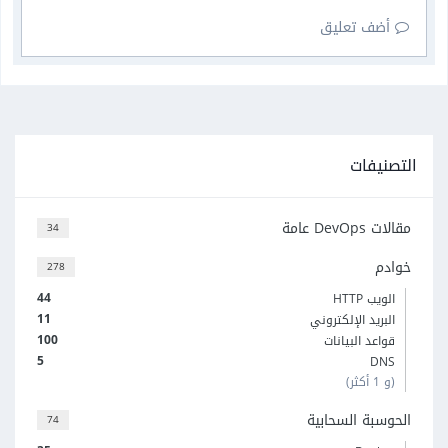
أضف تعليق
التصنيفات
مقالات DevOps عامة
34
خوادم
278
44
الويب HTTP
11
البريد الإلكتروني
100
قواعد البيانات
5
DNS
(و 1 أكثر)
الحوسبة السحابية
74