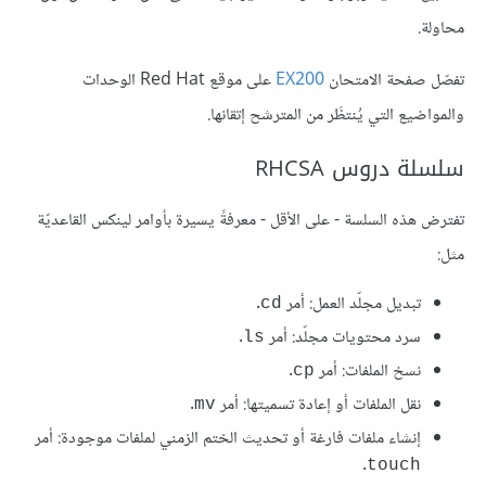
محاولة.
تفصّل صفحة الامتحان
EX200
على موقع Red Hat الوحدات
والمواضيع التي يُنتظَر من المترشح إتقانها.
سلسلة دروس RHCSA
تفترض هذه السلسة - على الأقل - معرفةً يسيرة بأوامر لينكس القاعديّة
مثل:
تبديل مجلّد العمل: أمر
.
cd
سرد محتويات مجلّد: أمر
.
ls
نسخ الملفات: أمر
.
cp
نقل الملفات أو إعادة تسميتها: أمر
.
mv
إنشاء ملفات فارغة أو تحديث الختم الزمني لملفات موجودة: أمر
.
touch