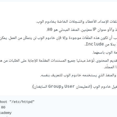
 ملفات الإعداد، الأخطاء والسّجلات الخاصّة بخادوم الوِب.
.
80
ب أن تكون هذه الملفّات موجودة وإلا فإن خادوم الوِب لن يتمكّن من العمل. يمك
بدلا من
.
Include
 الوِب باسمهما.
يم المحتوى. تُؤخذ مبدئيا جميع المستندات المقدَّمة للإجابة على الطلبات من هذا 
لمجلّد.
ل خادوم الوِب (التعليمتان
و
السابقتان):
Group
User
Root "/etc/httpd"

80

ademy
