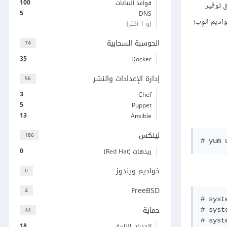
100
قواعد البيانات
لشبكة. أما خادوم FTP فهو من أقدم طرق توفير
5
DNS
عبر الشبكة وأكثرها انتشارا. يتوفّر نظام Red Hat Enterprise Linux 7 على الإصدار 2.4 من برنامج Apache لخواديم الوِب؛
(و 1 أكثر)
الحوسبة السحابية
74
35
Docker
إدارة الإعدادات والنشر
56
3
Chef
5
Puppet
13
Ansible
لينكس
186
# yum 
0
ريدهات (Red Hat)
خواديم ويندوز
0
FreeBSD
4
# syst
حماية
44
# syst
# syst
18
الجدران النارية