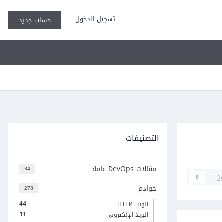
تسجيل الدخول
حساب جديد
التصنيفات
مقالات DevOps عامة
34
ن
0
خوادم
278
44
الويب HTTP
11
البريد الإلكتروني