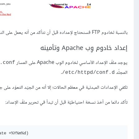
بالنسبة لخادوم FTP فسنحتاج لإعداده قبل أن نتأكد من أنه يعمل على النحو المطلوب؛ وهو ما سنفعله بعد قليل.
إعداد خادوم وِب Apache وتأمينه
يوجد ملفّ الإعداد الأساسي لخادوم الوِب Apache على المسار
.conf/
المجلّد
.
etc/httpd/conf.d/
تكفي الإعدادات المبدئية في معظم الحالات؛ إلا أنه من الجيّد التعوّد على
تأكد دائما من أخذ نسخة احتياطيّة قبل أن تبدأ في تحرير ملفّ الإعداد: