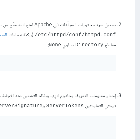
تعطيل سرد محتويات المجلّدات في Apache لمنع المتصفّح من عرض محتويات مجلّد لا يحوي ملفّ
(وكذلك ملفات
المض
etc/httpd/conf/httpd.conf/
مقاطع
تساوي
:
None
Directory
إخفاء معلومات التعريف بخادوم الوِب ونظام التشغيل عند الإجابة عن طلبات HTTP. حرّر 
قيمتي التعليمتين
و
erverSignature
ServerTokens