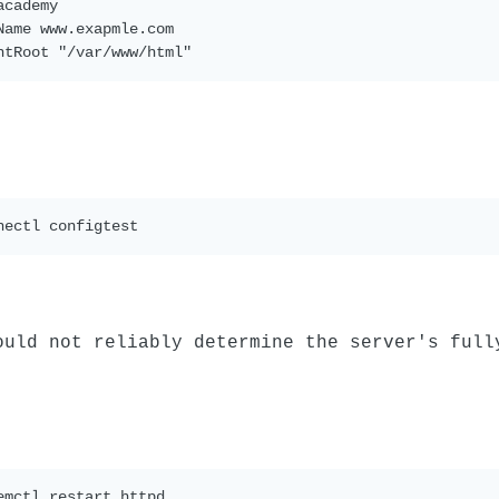
cademy

Name www.exapmle.com

ntRoot "/var/www/html"
ould not reliably determine the server's full
emctl restart httpd