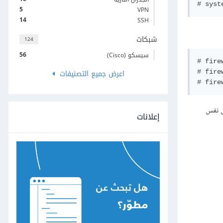
# syst
5
VPN
14
SSH
شبكات
124
56
سيسكو (Cisco)
# fire
اعرض جميع التصنيفات
# fire
# fire
ى نفس
إعلانات