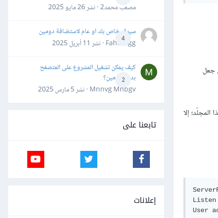
مصعب محمد2 · نشر
26 مايو 2025
سيرفر خاص بك او عام لاستضافة دومين
4
Fahd Ggg · نشر
11 أبريل 2025
كيف يمكن تشغيل المشروع على المتصفح
ن جعل
بدون دومين؟
2
Mnnvg Mnbgv · نشر
5 مارس 2025
المجلّد؛ إلا
تابعنا على
Server
إعلانات
Listen 
User ac