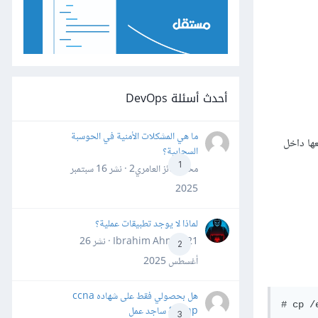
أحدث أسئلة DevOps
ما هي المشكلات الأمنية في الحوسبة
ها داخل
السحابية؟
1
محمد فائز العامري2 · نشر
16 سبتمبر
2025
لماذا لا يوجد تطبيقات عملية؟
Ibrahim Ahmed21 · نشر
26
2
أغسطس 2025
هل بحصولي فقط على شهاده ccna
&ccnp ساجد عمل
3