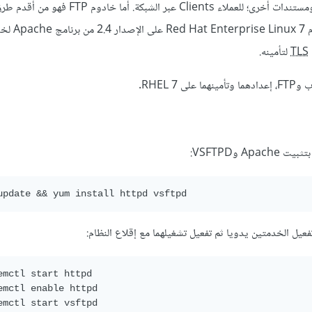
تعمل خواديم الوِب Web servers على تقديم المحتوى، صفحات الوِب ومستندات أخرى؛ للعملاء Clients عبر ا
الملفات - غير الآمنة - للمستخدمين 
TLS
لتأمينه.
update && yum install httpd vsftpd
فعيل الخدمتين يدويا ثم تفعيل تشغيلهما مع إقلاع النظام:
emctl start httpd

emctl enable httpd

emctl start vsftpd
