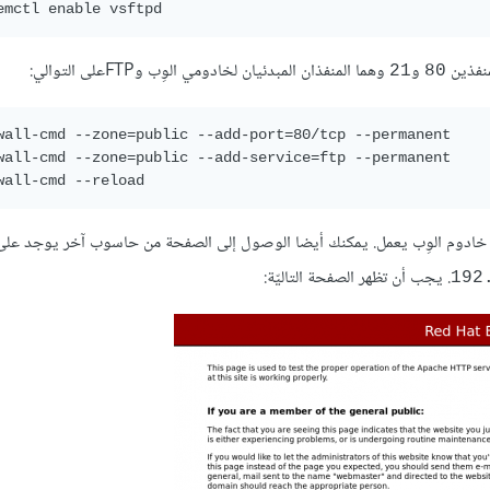
emctl enable vsftpd
منفذين
و
وهما المنفذان المبدئيان لخادومي الوِب وFTPعلى التوالي:
21
80
wall-cmd --zone=public --add-port=80/tcp --permanent

wall-cmd --zone=public --add-service=ftp --permanent

wall-cmd --reload
 خادوم الوِب يعمل. يمكنك أيضا الوصول إلى الصفحة من حاسوب آخر يوجد عل
. يجب أن تظهر الصفحة التاليّة:
192