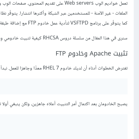
كما يتوفّر على برنامج VSFTPD لتأدية عمل خادوم FTP مع إضافة طبقة
سنرى في هذا المقال من سلسلة دروس RHCSA كيفية تثبيت خادومي وِب وFTP، إعدادهما وتأمينهما على RHEL 7.
تثبيت Apache وخادوم FTP
تفترض الخطوات أدناه أن لديك خادوم RHEL 7 معدًّا وجاهزا للعمل. نبدأ بتثبيت Apache وVSFTPD:
يصبح الخادومان بعد اكتمال أمر التثبيت أعلاه جاهزين، ولكن ينبغي أولا ت