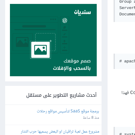
Group a
Server
Docume
فهذا
C
أحدث مشاريع التطوير على مستقل
برمجة موقع SaaS لتأسيس مواقع رحلات
منذ 8 ساعة
مشروع عمل لعبة ترافيان او البعض يسميها حرب التتار
# syst