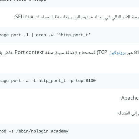
الأمر التالي في إعداد خادوم الوِب، وذلك نظرا لسياسات SELinux:
nage port -l | grep -w '^http_port_t'
عبر
بروتوكول
TCP) فستحتاج لإضافة سياق منفذ Port context خاصّ بالخدمة
8
nage port -a -t http_port_t -p tcp 8100
mod -s /sbin/nologin academy