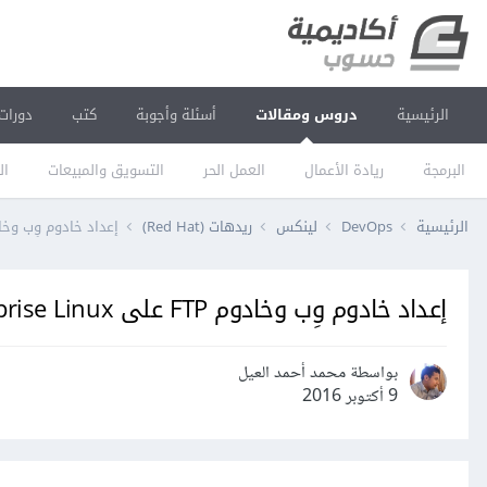
الرئيسية
دروس ومقالات
أسئلة وأجوبة
كتب
دورات
البرمجة
ريادة الأعمال
العمل الحر
التسويق والمبيعات
ال
الرئيسية
DevOps
لينكس
ريدهات (Red Hat)
إعداد خادوم وِب وخادوم FTP على erprise Linux
إعداد خادوم وِب وخادوم FTP على Red Hat Enterprise Linux
بواسطة محمد أحمد العيل
9 أكتوبر 2016