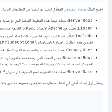
افتح الملفّ ب
محرّر النصوص
المفضّل لديك ثم ابحث عن التعليمات التاليّة:
: تحدّد قيمةُ هذه التعليمة المجلّدََ الذي توجد به
ServerRoot
: تطلُب من Apache الإنصات للاتصالات القادمة عبر منفَذ و/أو عنوان IP معيَّنين. المنفذ المبدئي هو
Listen
: تطلُب من خادوم الوِب تضمين ملفّات إعداد أخرى. يج
Include
تضمين هذه الملفّات اختياريا باستخدام
IncludeOptional
و
: حساب المستخدِم والمجموعة الذين تُشغَّل خدمة
Group
User
: مسار المجلّد الذي يستخدمه خادوم الوِب لتقد
DocumentRoot
أنه يمكن استخدام
وصلات رمزية
لتقديم مستندات توجد خارج هذا ا
: تحدّد هذه التعليمة اسم المضيف (أو عنوان IP) والمنفذ الذي يستخدمه خادوم الوِب للتعريف بنفسه.
ServerName
يتمثّل أول إعداد أمني في إنشاء حساب مستخدِم ومجموعة خاصّين بتشغي