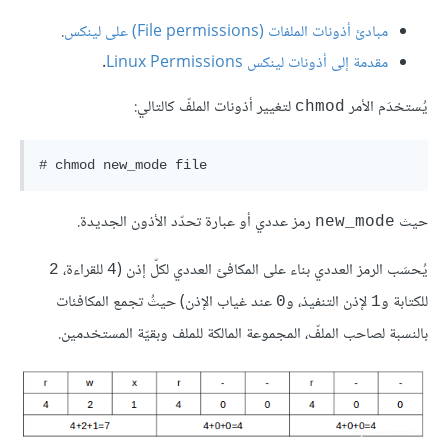
مبادئ أذونات الملفات (File permissions) على لينكس
.
مقدمة إلى أذونات لينكس Linux Permissions
.
يُستخدَم الأمر
لتغيير أذونات الملفّ كالتالي:
chmod
حيث
رمز عددي أو عبارة تحدّد الأذون الجديدة.
new_mode
يُحسَب الرمز العددي بناء على المكافئ العددي لكلّ إذن (
للقراءة،
2
4
للكتابة و
لإذن التنفيذ، و
عند غياب الإذن) حيثُ تجمع المكافئات
0
1
بالنسبة لصاحب الملفّ، المجموعة المالكة للملف وبقيّة المستخدمين.