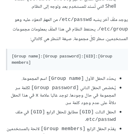
Shell التي تُسنَد للمستخدِم بعد ولوجه إلى النظام.
يوجد ملفّ آخر يشبه
من المهمّ التعوّد عليه وهو
etc/passwd/
. يحتفظ النظام في هذا الملفّ بمعلومات مجموعات
etc/group/
المستخدِمين، سطر لكلّ مجموعة. صيغة السّطر هي كالتالي:
[Group name]:[Group password]:[GID]:[Group 
members]
يحدّد الحقل الأول
اسم المجموعة.
[Group name]
يُخصّص الحقل الثاني
لكلمة سر
[Group password]
المجموعة في حال وجودها. توجد غالبا علامة
في هذا الحقل
x
دلالةً على عدم وجود كلمة سر.
الحقل الثالث
مطابق للحقل الرابع
في ملف
[GID]
[GID]
.
etc/passwd
يقدّم الحقل الرابع
لائحة بالمستخدمين
[Group members]