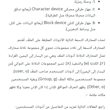
: وصلة رمزيّة.
l
: جهاز طرفيّ محرفي Character device (يعالج تدفق
c
البيانات محرفا محرفا؛ مثل الطرفيّة).
: جهاز طرفيّ كتليّ Block device (يعالج البيانات على كتل،
b
مثل وسائط التخزين).
تحدّد المحارف التسعة التاليّة الأذونات المطبّقة على الملفّ. تُقسّم
المحارف التسعة إلى ثلاث مجموعات، تحوي كل مجموعة ثلاثة محارف.
تمثّل المحارف الثلاثة أذونات الملف وهي، من اليسار إلى اليمين، القراءة
(
)، الكتابة (
) والتنفيذ (
). تشير المجموعات الثلاثة على التوالي (من
x
w
r
اليسار إلى اليمين) إلى أذونات المستخدِم صاحب الملفّ (user,
)،
u
مجموعة المستخدمين مالكة الملفّ (Group,
) وبقيّة المستخدمين
g
(Other,
). يظهر الحرف الموافق للإذن إذا كان الإذن معيّنا وإلا تظهر
o
مكانه علامة
.
-
راجع المقالات التاليّة لمزيد من التفاصيل عن أذونات المستخدمين: