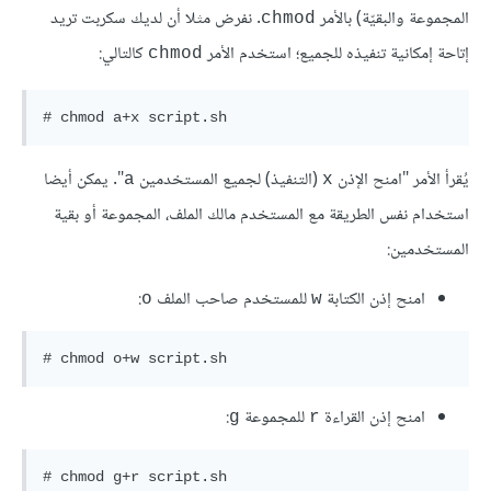
المجموعة والبقيّة) بالأمر
. نفرض مثلا أن لديك سكربت تريد
chmod
إتاحة إمكانية تنفيذه للجميع؛ استخدم الأمر
كالتالي:
chmod
يُقرأ الأمر "امنح الإذن
(التنفيذ) لجميع المستخدمين
". يمكن أيضا
a
x
استخدام نفس الطريقة مع المستخدم مالك الملف، المجموعة أو بقية
المستخدمين:
امنح إذن الكتابة
للمستخدم صاحب الملف
:
o
w
# chmod o+w script.sh
امنح إذن القراءة
للمجموعة
:
g
r
# chmod g+r script.sh