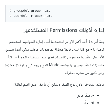
# groupdel group_name

# userdel -r user_name
إدارة أذونات Permissions المستخدمين
يعدّ أمر
أحد أكثر الأوامر استخداما أثناء إدارة الخواديم. استخدم
ls
الخيّار
مع
لسرد قائمة مفصّلة بمحتويات مجلّد. يمكن أيضا تطبيق
ls
l-
الأمر على ملفّ واحد لعرض تفاصيله. تظهر عند استخدام الأمر
ls -l
خاصيّات الملفّ ومن بينها وضعه Mode الذي يوجد في بداية كل مُخرَج؛
وهو مكون من عشرة محارف.
يحدّد المحرف الأول نوع الملف ويمكن أن يأخذ إحدى القيم التالية:
: ملفّ عادي.
-
: مجلّد.
d