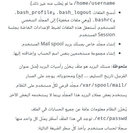
ما لم يُطلب منه غير ذلك).
home/username/
تُنسَخ الملفات
و
bash_profile.
bash_logout.
و
(وهي ملفات مخفيّة) إلى المجلّد الشخصي
bashrc.
للمستخدِم. تُستعمَل هذه الملفات لضبط الإعدادات الخاصّة بجلسة
Session المستخدم.
إنشاء مجلّد خاص بمسلَك بريد Mail spool المستخدِم.
إنشاء مجموعة مستخدمين بنفس اسم الحساب وإضافته إليها.
ملحوظة:
مسلك البريد هو ملفّ يخزّن رأسيات البريد (مثل عنوان
المُرسِل، تاريخ التسليم، … إلخ) ومحتوياته. يوجد على المسار
مجلّد فرعي لكلّ مستخدم على النّظام.
/var/spool/mail/
يستخدم بعض عملاء البريد هذا المجلّد بينما لا يستخدمه البعض الآخر.
يُخزّن النظام معلومات عامّة عن جميع الحسابات في الملف
. توجد في هذا الملفّ أسطُر يمثّل كل واحد منها
etc/passwd/
سجلّا لحساب مستخدِم. يأخذ كلّ سطر الصّيغة التاليّة: