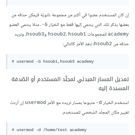
إن كان المستخدم عضوا في أكثر من مجموعة ثانويّة فيمكن حذفه من
بعضها بذكر تلك التي ينتمي إليها فقط مع الخيّار
. مثلا ينتمي العضو
G-
للمجموعات
،
و
، ونريد
hsoub3
hsoub2
hsoub1
academy
حذفه من
؛ ننفذ الأمر كالتالي:
hsoub2
# usermod -G hsoub1,hsoub3 academy
تعديل المسار المبدئي لمجلّد المستخدم أو الصّدفة
المسندة إليه
استخدم الخيار
متبوعا بمسار تريده مع الأمر
إن أردت
usermod
d-
تغيير مكان المجلّد الشّخصي للمستخدِم.