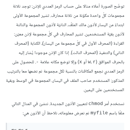
توضّح الصورة أعلاه مثالا على حساب الرمز العددي للإذن: توجد ثلاثة
مجموعات كلّ واحدة مكوّنة من ثلاثة محارف. تشير المجموعة الأولى
ابتداءً من اليسار لأذون مالك الملفّ، الثانيّة لأذون المجموعة والثالثة
لأذون بقيّة المستخدمين. تشير المحارف في كلّ مجموعة لإذن معيّن:
القراءة (المحرف الأول في كلّ مجموعة من اليسار)، الكتابة (المحرف
الثاني) والتنفيذ (المحرف الثالث). إذا كان الإذن موجودا يُشار إليه
بالحرف الموافق (
،
أو
) وإلا توضع مكانه علامة
. للحصول على
-
x
w
r
الرمز العددي نجمع المكافئات بالنسبة لكل مجموعة ثم نضعها معا بالترتيب
المذكور: المستخدم صاحب الملف في اليسار، المجموعة في الوسط وبقية
المستخدمين على اليمين.
نستخدم أمر
لتعيين الأذون الجديدة. ننشئ في المثال التالي
chmod
ملفّا باسم
ثم نعرض معلوماته، نلاحظ أن الأذون هي:
myfile