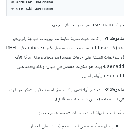
# adduser username

# useradd username
حيثُ
هو اسم الحساب الجديد.
username
ملحوظة 1:
إن كانت لديك تجربة سابقة مع توزيعات دبيانيّة (أوبونتو
مثلا) فـ
هناك مختلف عنه هنا. الأمر
في RHEL
adduser
adduser
(والتوزيعات المبنيّة على ردهات عموما) هو مجرّد وصلة رمزيّة للأمر
؛ بينما هو سكربت منفصل في دبيان؛ ولكنّه يعتمد على
useradd
وأوامر أخرى.
useradd
ملحوظة 2:
ستحتاج أولا لتعيين كلمة سرّ للحساب قبل التمكن من البدء
في استخدامه (سنرى كيف ذلك بعد قليل).
ينفّذ النظام المهامّ التاليّة عند إضافة مستخدم جديد:
إنشاء مجلّد شخصي للمستخدِم (مبدئيا على المسار