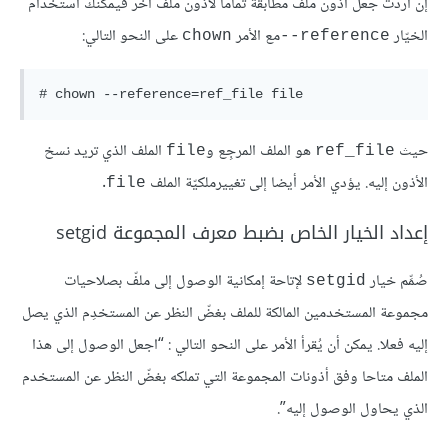
إن أردت جعل أذون ملف مطابقة تماما لأذون ملفّ آخر فيمكنك استخدام
الخيّار
مع الأمر
على النحو التالي:
chown
reference--
# chown --reference=ref_file file
حيث
هو الملف المرجِع و
الملف الذي تريد نسخ
file
ref_file
الأذون إليه. يؤدي الأمر أيضا إلى تغييرملكيّة الملف
.
file
إعداد الخيار الخاص بضبط معرف المجموعة setgid
صُمِّم خيار
لإتاحة إمكانية الوصول إلى ملفّ بصلاحيات
setgid
مجموعة المستخدمين المالكة للملف بغضّ النظر عن المستخدِم الذي يصل
إليه فعلا. يمكن أن يُقرأ الأمر على النحو التالي : “اجعل الوصول إلى هذا
الملف متاحا وفق أذونات المجموعة التي تملكه بغضّ النظر عن المستخدم
الذي يحاول الوصول إليه”.