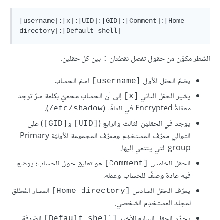
[username]:[x]:[UID]:[GID]:[Comment]:[Home 
directory]:[Default shell]
السّطر مكوّن من حقول تفصل نقطتان
بين كل حقلين.
:
يضمّ الحقل الأول
اسمَ الحساب.
[username]
يشير الحقل الثاني
إلى أن الحساب محميّ بكلمة سرّ توجد
[x]
معمّاةً Encrypted في الملفّ (
).
etc/shadow/
يوجد في الحقليْن الثالث والرابع (
و
) على
[GID]
[UID]
التوالي معرّف المستخدِم ومعرّف المجموعة الأوليّة Primary
group التي ينتمي إليها.
الحقل الخامس
هو تعليق حول الحساب؛ يوضع
[Comment]
فيه عادة وصفٌ للحساب وعمله.
يعرّف الحقل السادس
المسار المُطلق
[Home directory]
لمجلد المستخدِم الشخصي.
يحدّد الحقل السابع الأخير
الصّدفة
[Default shell]