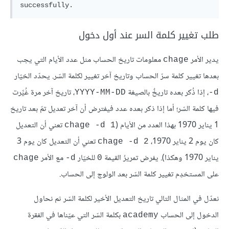
successfully.
طلب تغيير كلمة السر عند أول دخول
يدير الأمر
معلومات تاريخ الحساب مثل عدد الأيام التي يجب
chage
بعدها تغيير كلمة سرّ الحساب وتاريخ آخر تغيير لكلمة السّر. يحدّد الخيّار
، إذا ذُكر بعده تاريخٌ بالصيغة
، تاريخ آخر مرة غُيِّرت
YYYY-MM-DD
d-
فيها كلمة السّر؛ أما إذا ذكر بعده عدد فيفترض أن آخر تعديل تمّ بعد تاريخ
1 يناير 1970 بهذا العدد من الأيام (
تعني أن التعديل
chage -d 1
كان يوم 2 يناير 1970،
تعني أن التعديل كان يوم 3
chage -d 2
يناير 1970 وهكذا). يفرض تمريرُ القيمة
للخيّار
مع الأمر
chage
d-
0
على المستخدِم تغيير كلمة السّر بعد الولوج إلى الحساب.
نعدّل في المثال التالي تاريخ التعديل الأخير لكلمة السّر ثم نحاول
الدخول إلى الحساب
بكلمة السّر التي عيّناها في الفقرة
academy