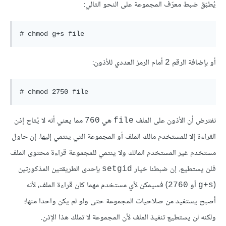
يُطبّق ضبط معرّف المجموعة على النحو التالي:
# chmod g+s file
أو بإضافة الرقم
أمام الرمز العددي للأذون:
2
# chmod 2750 file
نفترض أن الأذون على الملف
هي
مما يعني أنه لا يُتاح إذن
760
file
القراءة إلا للمستخدم مالك الملف أو المجموعة التي ينتمي إليها. إن حاول
مستخدم غير المستخدم المالك ولا ينتمي للمجموعة قراءة محتوى الملف
فلن يستطيع. إن ضبطنا خيار
بإحدى الطريقتين المذكورتين
setgid
(
أو
) فسيمكن لأي مستخدم مهما كان قراءة الملف، لأنه
2760
g+s
أصبح يستفيد من صلاحيات المجموعة حتى ولو لم يكن واحدا منها؛
ولكنه لن يستطيع تنفيذ الملف لأن المجموعة لا تملك هذا الإذن.