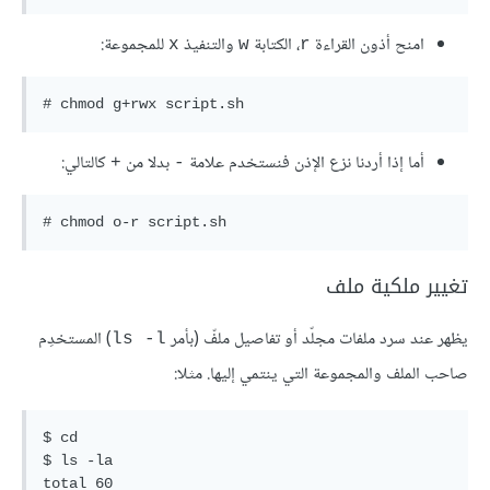
امنح أذون القراءة
، الكتابة
والتنفيذ
للمجموعة:
x
w
r
# chmod g+rwx script.sh
أما إذا أردنا نزع الإذن فنستخدم علامة
بدلا من
كالتالي:
+
-
# chmod o-r script.sh
تغيير ملكية ملف
يظهر عند سرد ملفات مجلّد أو تفاصيل ملفّ (بأمر
) المستخدِم
ls -l
صاحب الملف والمجموعة التي ينتمي إليها. مثلا:
$ cd 

$ ls -la

total 60
