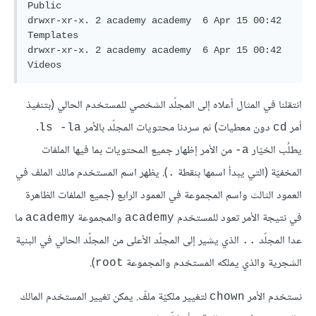
Public

drwxr-xr-x. 2 academy academy  6 Apr 15 00:42 
Templates

drwxr-xr-x. 2 academy academy  6 Apr 15 00:42 
Videos
انتقلنا في المثال أعلاه إلى المجلّد الشخصي للمستخدم الحالي (بتنفيذ
أمر
دون معطيات) ثم سردنا محتويات المجلّد بالأمر
.
ls -la
cd
يطلُب الخيّار
من الأمر إظهار جميع المحتويات بما فيها الملفات
a-
المخفيّة (التي يبدأ اسمها بنقطة
). يظهر اسم المستخدم مالك الملف في
.
العمود الثالث واسم المجموعة في العمود الرابع (جميع الملفات الظاهرة
في نتيجة الأمر تعود للمستخدم
والمجموعة
ما
academy
academy
عدا المجلّد
الذي يشير إلى المجلّد الأعلى من المجلّد الحالي في البنية
..
الشجرية والذي يملكه المستخدم والمجموعة
).
root
نستخدم الأمر
لتغيير ملكيّة ملفّ. يمكن تغيير المستخدم المالك
chown