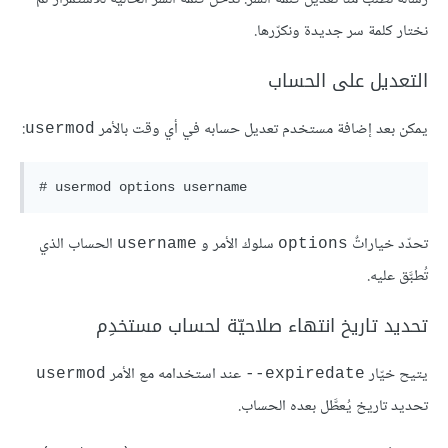
نختار كلمة سر جديدة ونكرّرها.
التعديل على الحساب
يمكن بعد إضافة مستخدم تعديل حسابه في أي وقت بالأمر
:
usermod
# usermod options username
تحدّد خياراتٌ
سلوك الأمر و
الحساب الذي
username
options
تُطبَّق عليه.
تحديد تاريخ انتهاء صلاحيّة لحساب مستخدِم
يتيح خيّار
عند استخدامه مع الأمر
usermod
expiredate--
تحديد تاريخ يُعطَّل بعده الحساب.