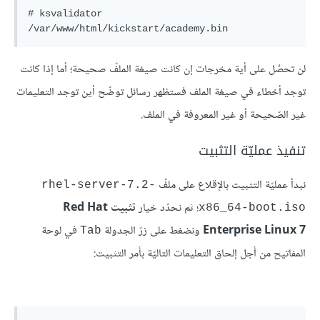
# ksvalidator 
لن تحصُل على أية مخرجات إن كانت صيغة الملفّ صحيحة؛ أما إذا كانت
توجد أخطاء في صيغة الملف فستظهر رسائل توضّح أين توجد التعليمات
غير الصّحيحة أو غير المعروفة في الملف.
تنفيذ عمليّة التثبيت
نبدأ عمليّة التثبيت بالإقلاع على ملفّ
rhel-server-7.2-
؛ ثم نحدّد خيار
تثبيت Red Hat
x86_64-boot.iso
Enterprise Linux 7
ونضغط على زرّ الجدولة
في لوحة
Tab
المفاتيح من أجل إلحاق التعليمات التاليّة بأمر التثبيت: