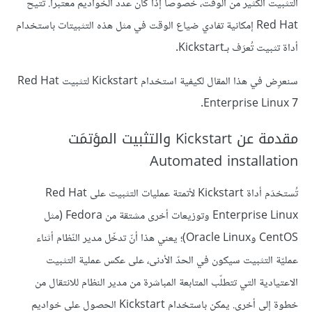
التثبيت الكثير من الوقت، خصوصا إذا كان عدد الخواديم معتبرا. تتيح
Red Hat إمكانية تفادي ضياع الوقت في مثل هذه التثبيتات باستخدام
أداة تثبيت تُعرَف بـKickstart.
سنعرِض في هذا المقال لكيفية استخدام Kickstart لتثبيت Red Hat
Enterprise Linux 7.
مقدمة عن Kickstart والتثبيت المؤتمَت
Automated installation
تُستخدَم أداة Kickstart لأتمتة عمليات التثبيت على Red Hat
Enterprise Linux وتوزيعات أخرى مشتقة من Fedora (مثل
CentOS وOracle Linux)؛ يعني هذا أنّ تدخّل مدير النّظام أثناء
عمليّة التثبيت سيكون في الحدّ الأدنى، على عكس عملية التثبيت
الاعتيادية التي تتطلّب المتابعة المباشرة من مدير النظام للانتقال من
خطوة إلى أخرى. يمكن باستخدام Kickstart الحصول على خواديم