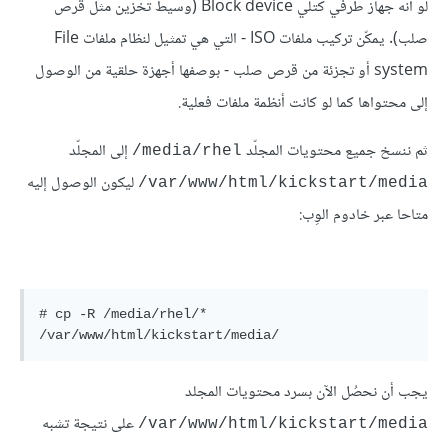
لو أنه جهاز طرفي كتلي Block device (وسيط تخزين مثل قرص
صلب). يمكّن تركيب ملفات ISO - التي هي تمثيل لنظام ملفات File
system أو تجزئة من قرص صلب - بوصفها أجهزة حلقية من الوصول
إلى محتواها كما لو كانت أنظمة ملفات فعلية.
ثم ننسخ جميع محتويات المجلّد
إلى المجلّد
media/rhel/
ليكون الوصول إليه
var/www/html/kickstart/media/
متاحا عبر خادوم الوِب:
# cp -R /media/rhel/* 
يجب أن نحصُل الآن بسرد محتويات المجلد
على نتيجة تشبه
var/www/html/kickstart/media/