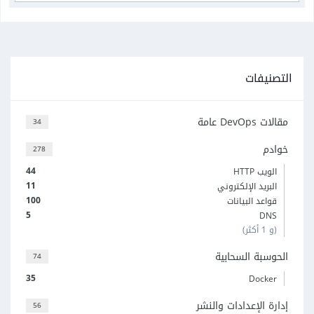
التصنيفات
مقالات DevOps عامة
34
خوادم
278
44
الويب HTTP
11
البريد الإلكتروني
100
قواعد البيانات
5
DNS
(و 1 أكثر)
الحوسبة السحابية
74
35
Docker
إدارة الإعدادات والنشر
56