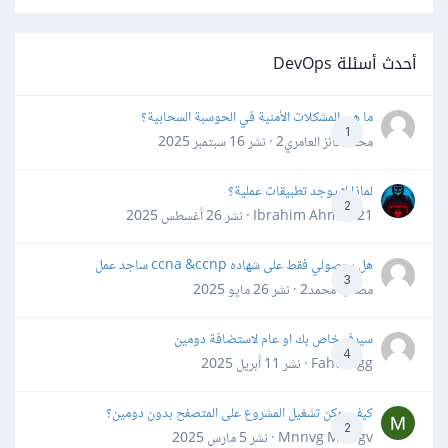
أحدث أسئلة DevOps
ما هي المشكلات الأمنية في الحوسبة السحابية؟
1
محمد فائز العامري2 · نشر
16 سبتمبر 2025
لماذا لا يوجد تطبيقات عملية؟
2
Ibrahim Ahmed21 · نشر
26 أغسطس 2025
هل بحصولي فقط على شهاده ccna &ccnp ساجد عمل
3
مصعب محمد2 · نشر
26 مايو 2025
سيرفر خاص بك او عام لاستضافة دومين
4
Fahd Ggg · نشر
11 أبريل 2025
كيف يمكن تشغيل المشروع على المتصفح بدون دومين؟
2
Mnnvg Mnbgv · نشر
5 مارس 2025