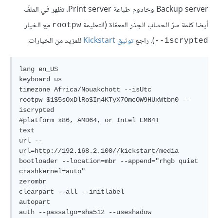
Backup server وخادوم طباعة Print server. تظهر في الملفّ
أيضا كلمة سرّ الحساب الجذر المعمّاة (التعليمة
مع الخيار
rootpw
). راجع
توثيق Kickstart
للمزيد من الخيارات.
iscrypted--
lang en_US

keyboard us

timezone Africa/Nouakchott --isUtc

rootpw $1$5sOxDlRo$In4KTyX7OmcOW9HUxWtbn0 --
iscrypted

#platform x86, AMD64, or Intel EM64T

text

url --
url=http://192.168.2.100//kickstart/media

bootloader --location=mbr --append="rhgb quiet 
crashkernel=auto"

zerombr

clearpart --all --initlabel

autopart

auth --passalgo=sha512 --useshadow
