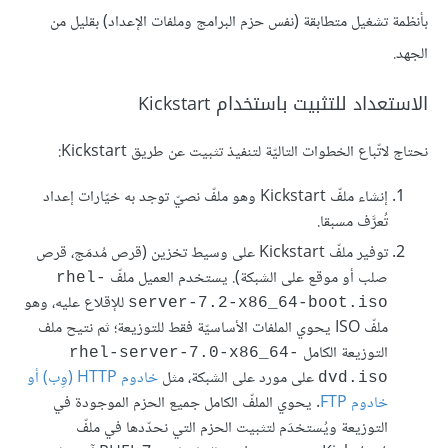
بأنظمة تشغيل متطابقة (نفس حزم البرامج وملفات الإعداد) بقليل من
الجهد.
الاستعداد للتثبيت باستخدام Kickstart
نحتاج لاتّباع الخطوات التاليّة لتنفيذ تثبيت عن طريق Kickstart:
إنشاء ملفّ Kickstart وهو ملفّ نصيّ توجد به خيّارات إعداد
تُعرَّف مسبقا.
توفير ملفّ Kickstart على وسيط تخزين (قرص مُدمَج، قرص
صلب أو موقع على الشبكة). يستخدم العميل ملفّ
rhel-
للإقلاع عليه، وهو
server-7.2-x86_64-boot.iso
ملفّ ISO يحوي الملفات الأساسيّة فقط للتوزيعة؛ ثم نتيح ملف
التوزيعة الكامل
rhel-server-7.0-x86_64-
على مورد على الشبكة، مثل
خادوم HTTP (وِب) أو
dvd.iso
خادوم FTP
. يحوي الملفّ الكامل جميع الحزم الموجودة في
التوزيعة ويُستخدَم لتثبيت الحزم التي نحدّدها في ملفّ