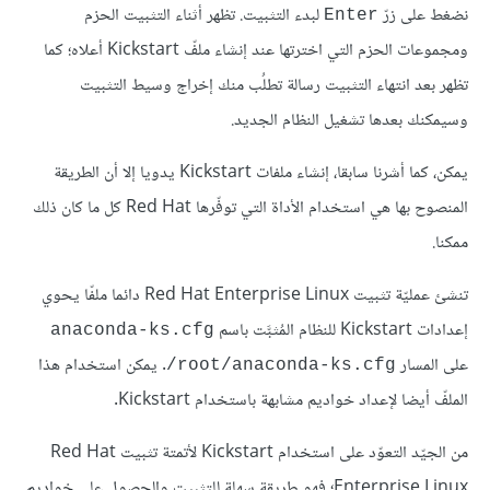
نضغط على زرّ
لبدء التثبيت. تظهر أثناء التثبيت الحزم
Enter
ومجموعات الحزم التي اخترتها عند إنشاء ملفّ Kickstart أعلاه؛ كما
تظهر بعد انتهاء التثبيت رسالة تطلُب منك إخراج وسيط التثبيت
وسيمكنك بعدها تشغيل النظام الجديد.
يمكن، كما أشرنا سابقا، إنشاء ملفات Kickstart يدويا إلا أن الطريقة
المنصوح بها هي استخدام الأداة التي توفّرها Red Hat كل ما كان ذلك
ممكنا.
تنشئ عمليّة تثبيت Red Hat Enterprise Linux دائما ملفّا يحوي
إعدادات Kickstart للنظام المُثبَّت باسم
anaconda-ks.cfg
على المسار
. يمكن استخدام هذا
root/anaconda-ks.cfg/
الملفّ أيضا لإعداد خواديم مشابهة باستخدام Kickstart.
من الجيّد التعوّد على استخدام Kickstart لأتمتة تثبيت Red Hat
Enterprise Linux؛ فهو طريقة سهلة للتثبيت والحصول على خواديم