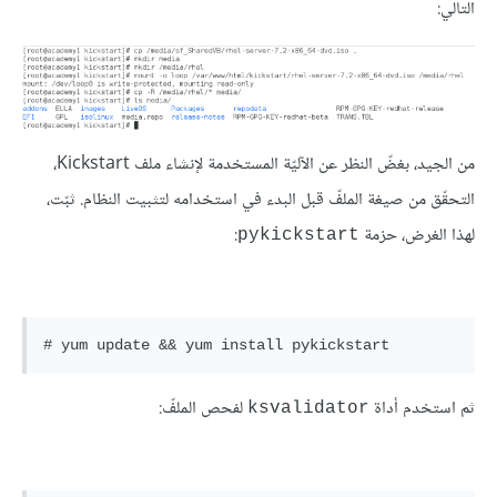
التالي:
من الجيد، بغضّ النظر عن الآليّة المستخدمة لإنشاء ملف Kickstart،
التحقّق من صيغة الملفّ قبل البدء في استخدامه لتثبيت النظام. ثبّت،
لهذا الغرض، حزمة
:
pykickstart
ثم استخدم أداة
لفحص الملفّ:
ksvalidator