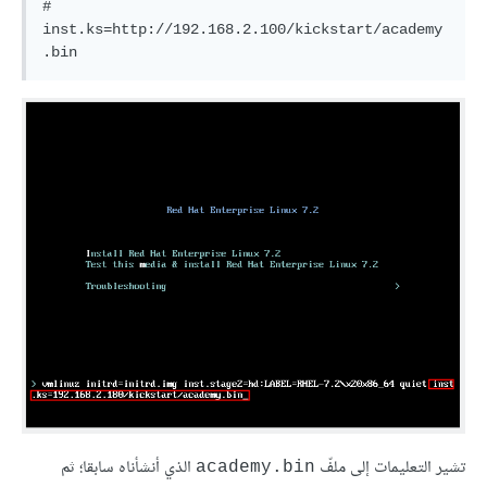
# 
inst.ks=http://192.168.2.100/kickstart/academy
تشير التعليمات إلى ملفّ
الذي أنشأناه سابقا؛ ثم
academy.bin