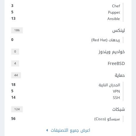
3
Chef
5
Puppet
13
Ansible
لينكس
186
0
ريدهات (Red Hat)
خواديم ويندوز
0
FreeBSD
4
حماية
44
18
الجدران النارية
5
VPN
14
SSH
شبكات
124
56
سيسكو (Cisco)
اعرض جميع التصنيفات