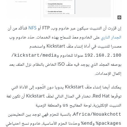
إن قرّرت أن التثبيت سيكون عبر خادوم وِب، FTP أو
NFS
فتأكّد من أن
الجدار الناري
على الخادوم معدّ للسماح بهذه الخدمات. حدّد خادوم وِب
مصدرا للتثبيت في أداة إنشاء ملفّ Kickstart واستخدم
عنوانا للخادوم و
kickstart/media/
192.168.2.100
بوصفه المجلد الذي يوجد فيه ملفّ ISO الخاصّ بالنظام. نزل الملف بعد
إكمال الإعدادات.
يمكنك أيضا إنشاء ملفّ Kickstart يدويا دون اللّجوء إلى الأداة التي
توفّرها Red Hat. نختار في المثال التالي لملفّ Kickstart أن تكون لغة
التثبيت الإنكليزية، لوحة المفاتيح
والمنطقة الزمنية
us
. بالنسبة للحزم فهي توجد بين التعليمتيْن
Africa/Nouakchott
و
وحدّدنا الحزم الأساسية، خادوم نسخ احتياطي
end%
packages%