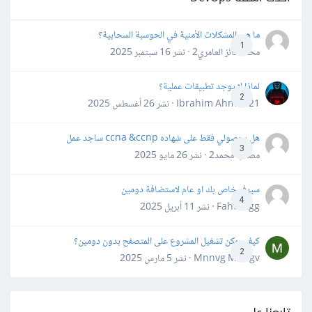
ما هي المشكلات الأمنية في الحوسبة السحابية؟
1
محمد فائز العامري2 · نشر
16 سبتمبر 2025
لماذا لا يوجد تطبيقات عملية؟
2
Ibrahim Ahmed21 · نشر
26 أغسطس 2025
هل بحصولي فقط على شهاده ccna &ccnp ساجد عمل
3
مصعب محمد2 · نشر
26 مايو 2025
سيرفر خاص بك او عام لاستضافة دومين
4
Fahd Ggg · نشر
11 أبريل 2025
كيف يمكن تشغيل المشروع على المتصفح بدون دومين؟
2
Mnnvg Mnbgv · نشر
5 مارس 2025