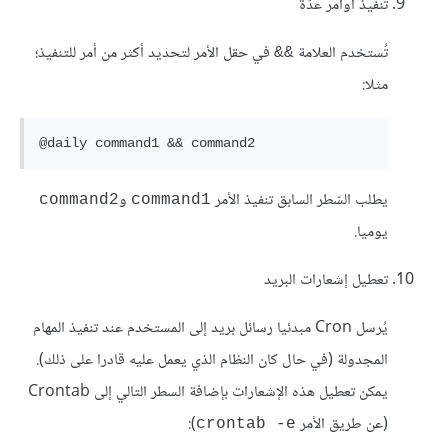
تنفيذ أوامر عدّة
تُستخدم العلامة
في حقل الأمر لتحديد أكثر من أمر للتنفيذ؛
&&
مثلا:
@daily command1 && command2
يطلب السّطر السابق تنفيذ الأمر
و
command2
command1
يوميا.
تعطيل إشعارات البريد
يُرسل Cron مبدئيا رسائل بريد إلى المستخدم عند تنفيذ المهام
المجدولة (في حال كان النظام الذي يعمل عليه قادرا على ذلك).
يمكن تعطيل هذه الإشعارات بإضافة السطر التالي إلى Crontab
(عن طريق الأمر
):
crontab -e