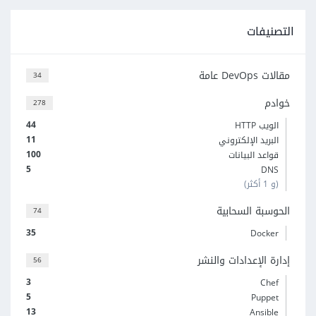
التصنيفات
مقالات DevOps عامة
34
خوادم
278
44
الويب HTTP
11
البريد الإلكتروني
100
قواعد البيانات
5
DNS
(و 1 أكثر)
الحوسبة السحابية
74
35
Docker
إدارة الإعدادات والنشر
56
3
Chef
5
Puppet
13
Ansible