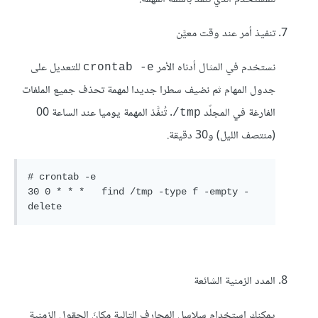
تنفيذ أمر عند وقت معيَّن
نستخدم في المثال أدناه الأمر
للتعديل على
crontab -e
جدول المهام ثم نضيف سطرا جديدا لمهمة تحذف جميع الملفات
الفارغة في المجلّد
. تُنفَّذ المهمة يوميا عند الساعة 00
tmp/
(منتصف الليل) و30 دقيقة.
# crontab -e

30 0 * * *   find /tmp -type f -empty -
delete
المدد الزمنية الشائعة
يمكنك استخدام سلاسل المحارف التالية مكانَ الحقول الزمنية