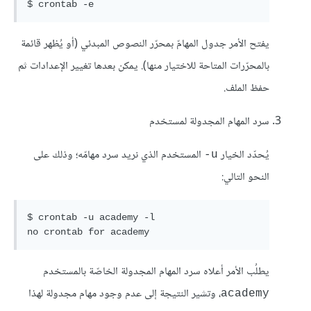
يفتح الأمر جدول المهامّ بمحرّر النصوص المبدئي (أو يُظهر قائمة
بالمحرّرات المتاحة للاختيار منها). يمكن بعدها تغيير الإعدادات ثم
حفظ الملف.
سرد المهام المجدولة لمستخدم
يُحدّد الخيار
المستخدم الذي نريد سرد مهامّه؛ وذلك على
u-
النحو التالي:
$ crontab -u academy -l

no crontab for academy
يطلُب الأمر أعلاه سرد المهام المجدولة الخاصّة بالمستخدم
، وتشير النتيجة إلى عدم وجود مهام مجدولة لهذا
academy