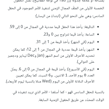
بمسافة أو علامة جدولة (زرّ Tab في لوحة المفاتيح). تُمثّل الحقول
الخمسة الأولى من الملفّ المجال الزمني لتنفيذ الأمر الموجود في الحقل
السادس؛ وهي على النحو التالي (ابتداءً من اليسار):
الدقيقة: يأخذ هذا الحقل قيما عددية في المجال من 0 إلى 59.
الساعة: يأخذ قيما تتراوح بين 0 و23.
اليوم (في الشهر): يأخذ قيمة من 1 إلى 31.
الشهر: يأخذ قيمة عددية في المجال من 1 إلى 12؛ كما يمكن
تحديد الأحرف الأولى من اسم الشهر (Jan وDec ليناير ودجمبر
على التوالي).
اليوم (في الأسبوع): يأخذ قيمة في المجال من 0 إلى 6. يمثّل
العدد
يوم الأحد،
الاثنين.. و
السبت. كما يمكن تعيين
6
1
0
الأحرف الثلاثة الأولى من اليوم (Wed مثلا بالنسبة ليوم الأربعاء).
بالنسبة للحقل السادس فهو - كما أسلفنا - الأمر الذي نريد تنفيذه في
الوقت المحدّد عن طريق الحقول الزمنية السابقة.