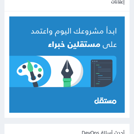
إعلانات
أحدث أسئلة DevOps