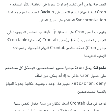
المصاحبة لها من أجل تنفيذ إجراءات دوريا في الخلفية. يكثُر استخدام
Cron لتنفيذ مهامّ النسخ الاحتياطي Backup، تحديث الحزم ومزامنة
Synchronization الملفات؛ على سبيل المثال.
يقوم مبدأ عمل Cron على التحقق كلّ دقيقة من العناصر الموجودة في
الجدول الخاصّ به (ملفّ)، ويُسمّى Crontab (اختصار لـCron table؛
جدول Cron). تحدّد عناصر Crontab المهامّ المُجدوَلة والمجالات
الزمنية لتنفيذها.
ملحوظة:
يُفعَّل Cron مبدئيا لجميع المستخدمين، فيحصُل كل مستخدم
على جدول Cron خاصّ به؛ إلا أنه يمكن، عبر الملفّ
، تغيير هذا الإعداد وتقييد إمكانيّة جدولة المهامّ
etc/cron.deny/
بالنسبة للمستخدمين.
توجد في ملفّ Crontab أسطر تتكوّن من ستة حقول يُفصل بينها