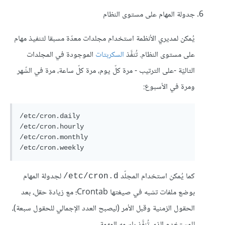
جدولة المهام على مستوى النظام
يُمكن لمديري الأنظمة استخدام مجلدات معدّة مسبقا لتنفيذ مهام
على مستوى النظام. تُنفَّذ
السكربتات
الموجودة في المجلدات
التاليّة -على الترتيب - مرة كلّ يوم، مرة كلّ ساعة، مرة في الشّهر
ومرة في الأسبوع:
/etc/cron.daily

/etc/cron.hourly

/etc/cron.monthly

/etc/cron.weekly
كما يُمكن استخدام المجلّد
لجدولة المهام
etc/cron.d/
بوضع ملفات تشبه في صيغتها Crontab؛ مع زيادة حقل، بعد
الحقول الزمنية وقبل الأمر (ليصبح العدد الإجمالي للحقول سبعة)،
للمستخدم الذي تُنفَّذ باسمه المهمة.