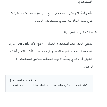
المستخدم.
ملحوظة:
لا يمكن لمستخدم عادي سرد مهام مستخدم آخر؛ لا
تُتاح هذه الصلاحية سوى للمستخدم الجذر.
حذف المهام المجدولة
ينبغي الحذر عند استخدام الخيار
مع الأمر
إذ
crontab
r-
أنه يحذف جميع المهام المجدولة، دون طلب تأكيد الأمر. أضف
الخيار
، الذي يطلُب تأكيد الحذف، بدلا من استخدام
r-
i-
لوحده:
$ crontab -i -r

crontab: really delete academy's crontab?