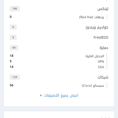
لينكس
186
0
ريدهات (Red Hat)
خواديم ويندوز
0
FreeBSD
4
حماية
44
18
الجدران النارية
5
VPN
14
SSH
شبكات
124
56
سيسكو (Cisco)
اعرض جميع التصنيفات