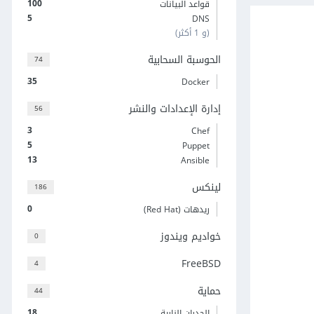
100
قواعد البيانات
5
DNS
(و 1 أكثر)
الحوسبة السحابية
74
35
Docker
إدارة الإعدادات والنشر
56
3
Chef
5
Puppet
13
Ansible
لينكس
186
0
ريدهات (Red Hat)
خواديم ويندوز
0
FreeBSD
4
حماية
44
18
الجدران النارية