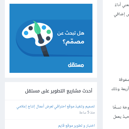
 الحسابية اللازمة لإنشاء معلومات parity لمستوى RAID 6 أكثر تعقيدًا من RAID 5، مما يعني أداءً
، لكن وجود قرص إضافي
لإنشاء مصفوفة
راص هو أربعة وذلك
أحدث مشاريع التطوير على مستقل
تصميم وتنفيذ موقع احترافي لعرض أعمال إنتاج إعلامي
فة منسوخة نسخًا
منذ 5 ساعة
وحيدٌ يعمل
اختبار و تطوير موقع قايم