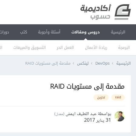
الرئيسية
دروس ومقالات
أسئلة وأجوبة
كتب
دورات
البرمجة
ريادة الأعمال
العمل الحر
التسويق والمبيعات
ال
الرئيسية
DevOps
لينكس
مقدمة إلى مستويات RAID
مقدمة إلى مستويات RAID
raid
تخزين
بواسطة عبد اللطيف ايمش
(معدل)
31 يناير 2017