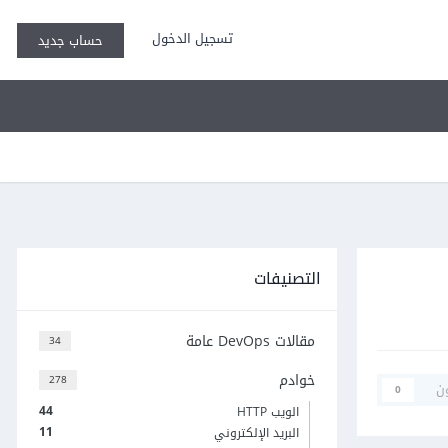
تسجيل الدخول
حساب جديد
التصنيفات
مقالات DevOps عامة
34
خوادم
278
ن
0
44
الويب HTTP
11
البريد الإلكتروني