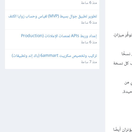
منذ 6 ساعة
تطوير تطبيق جوال بسيط (MVP) لقياس وحساب زوايا الكتف
منذ 6 ساعة
 مرنةً أكثر وتوفِّر ميزاتٍ
إعداد وربط APIs لمنصات الإعلانات (Production 
Ready)
منذ 6 ساعة
نسخًا
تركيب وتخصيص سكريبت 6ammart (باك إند وتطبيقات) 
ورفعه على السيرفر والمتجر
منذ 7 ساعة
َب كل نسخة
فردي من
 وحيدة،
يؤثران أيضًا