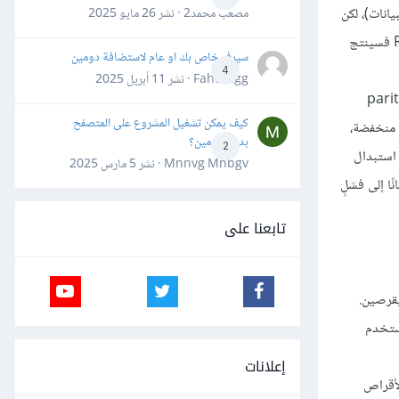
ة من البيانات)، لكن
مصعب محمد2 · نشر
26 مايو 2025
في RAID 5، يمكن تحقيق القدرة التعويضية بالاستغناء عن المساحة التخزينية لقرصٍ وحيد، فمثلًا إذا كان لدينا أربعة أقراص 100G في مصفوفة RAID 5 فسينتج
سيرفر خاص بك او عام لاستضافة دومين
4
Fahd Ggg · نشر
11 أبريل 2025
نالك سلبياتٌ لمصفوفات RAID 5 التي يجب أخذها بعين الاعتبار. فقد تؤدي إلى تقليل أداء النظام نتيجةً لحساب معلومات parity
كيف يمكن تشغيل المشروع على المتصفح
 منخفضة،
بدون دومين؟
2
 استبدال
Mnnvg Mnbgv · نشر
5 مارس 2025
ًا إلى فشلٍ
تابعنا على
و حدث عطب بقرصين.
ستخدم
إعلانات
جميع الأقراص