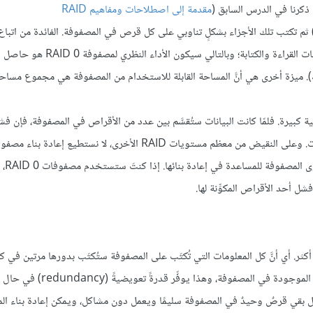
مقدمة إلى اصطلاحات ومفاهيم RAID
 ، التوزيع (striping) هو الآلية التي تُقسِّم البيانات إلى أجزاء (chunks) ثم تكتب تلك الأجزاء بشكلٍ تناوبي على كل قرص في المصفوفة. الفائدة من 
الطريقة هي أنَّ البيانات موزَّعة، ويمكن الاستفادة من كل قرص لإجراء عمليات القراءة 
لك). ميزة أخرى هي أنَّ المساحة القابلة للاستخدام من المصفوفة هي مجموع مسا
 أهمية كبيرة. فلمّا كانت البيانات ستُقسَّم بين عدد من الأقراص في المصفوفة، فإن ف
0، إذ لا توجد مجم
أحد الأقراص المكوِّنة لها.
زَين أو أكثر. أي أنَّ كل المعلومات التي تُكتَب على المصفوفة ستُكتَب بدورها مرتين في 
المشكلَين للمجموعة. وهذا يعني أنَّ كل قرص سيحتوي على كامل البيانات الموجودة 
تمكن من الوصول إلى بياناتك في مصفوفات RAID 1 في حال بقي قرصٌ وحيدٌ في المصفوفة سليمًا ويعمل دون مشاكل، ويمكن إعادة بن