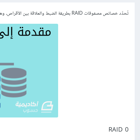
تُحدِّد خصائص مصفوفات RAID بطريقة الضبط والعلاقة بين الأقراص، وهذا يُسمى «مستوى RAID» ‏(RAID level). أكثر مستويات RAID شيوعًا هي:
RAID 0