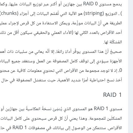
يدمج مستوى RAID 0 بين جهازين أو أكثر عبر توزيع البيانات عليها، وكما ذكرنا في الدرس السابق (
)
أحد الأقراص بالعدد الكلي لها (الأداء العملي والحقيقي سيكون أقل من ذ
المُشكِّلة لها.
صحيحٌ أنَّ هذا المستوى يوفِّر أداءً رائعًا، إلا أنَّه يعاني من سلبيات ذات
أخذ نسخ احتياطية أمرًا شديد الأهمية، حيث ستفشل المصفوفة في حال فشل 
RAID 1
مستوى RAID 1 هو المستوى الذي يُنشِئ نسخةً انعكاسيةً بين جها
الأقراص. ست