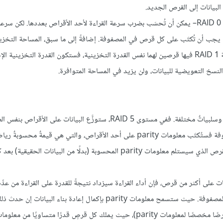
البيانات إلى القرص الجديد.
هنالك بعض المساوئ لهذا الضبط، فسرعة القراءة النظرية –كما في مستوى RAID 0– يمكن أن تُحسَب بضرب سرعة القراءة لأحد الأقراص بعددها. لك
يجب أن تُكتَب على كل قرص في المصفوفة. إضافةً إلى ما سبق، المساحة التخزيني
للمصفوفة ستكون مساويةً لمساحة أصغر قرص، لذا إذا كانت لدينا مصفوفة RAID 1 فيها قرصين لهما نفس القدرة التخزينية، فستكون القدرة التخزيني
خ التعويضية للبيانات، ولن يزيد في المساحة المتوافرة.
يملك RAID 5 بعض ميزات مستويي RAID السابقَين، لكن له أداءٌ مختلفٌ وسلبياتٌ مختلفة. ففي مستوى RAID 5، ستوزَّع البيانا
يتبعها المستوى RAID 0، لكن لكل جزء من البيانات التي تُكتَب على المصفوفة فستُكتَب معلومات parity على أحد الأقراص، والتي هي قيمةٌ 
تُستخدَم لتصحيح الأخطاء وإعادة بناء معلومات المصفوفة. سيتم تغيير القرص الذي سيستلم معلومات parity المحسوبة (بدلًا من البيانات
ات على أكثر من قرص، فإن أداء القراءة سيزداد نتيجةً للقدرة على القراءة من عدِ
معًا. ويمكن لمصفوفات RAID 5 أن تعمل حتى لو فشل أحد الأقراص في المصفوفة. حيث ستسمح معلومات parity بإكمال إعادة ب