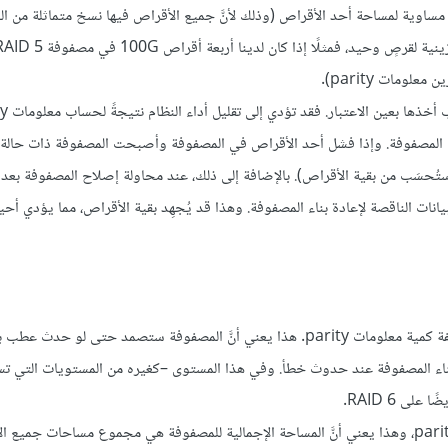
صحيحٌ أنَّ المساحة التخزينية القابلة للاستخدام في مصفوفات RAID 1 مساوية لمساحة أحد الأقراص (وذلك لأنَّ جميع الأقراص فيها نسخ متماثل
وكما في المستويات الأخرى، ه
على المصفوفة. وإذا فشل أحد الأقراص في المصفوفة وأصبحت المصفوفة ذات حالة
ة ستُحسَب من بقية الأقراص). بالإضافة إلى ذلك، عند محاولة إصلاح المصفوفة بعد
ت الناقصة لإعادة بناء المصفوفة. وهذا قد يُجهِد بقية الأقراص، مما يؤدي أحيان
يَستخدم مستوى RAID 6 بنيةً قريبةً من مستوى RAID 5، لكن مع مضاعفة كمية معلومات parity. هذا يعني أنَّ المصفوفة ستصمد حتى ل
بناء المصفوفة عند حدوث خطأ. وفي هذا المستوى –كغيره من المستويات التي ت
أما مساوئ هذا المستوى، فهي استخدام مساحة تخزينية أكبر لمعلومات parity، وهذا يعني أنَّ المساحة الإجمالية للمصفوفة هي مجموع مساحات 