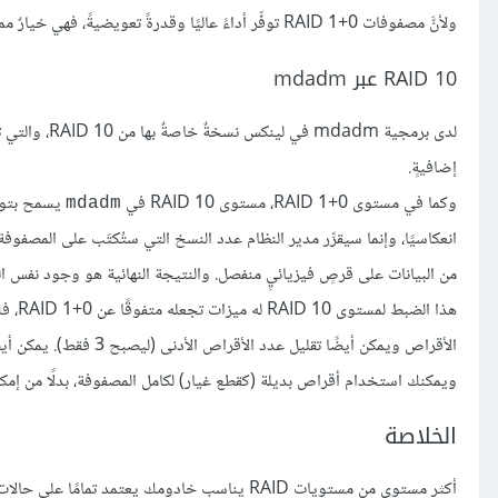
ولأنَّ مصفوفات RAID 1+0 توفِّر أداءً عاليًا وقدرةً تعويضيةً، فهي خيارٌ ممتازٌ إن لم تكن مقيدًا بعددٍ معيّنٍ من الأقراص.
RAID 10 عبر mdadm
إضافيةٍ.
وكما في مستوى RAID 1+0، مستوى RAID 10 في
يسمح بتوزي
mdadm
انعكاسيًا، وإنما سيقرِّر مدير النظام عدد النسخ التي ستُكتَب على المصفوف
من البيانات على قرصٍ فيزيائيٍ منفصل. والنتيجة النهائية هو وجود نفس ا
هذا ا
الأقراص ويمكن أيضًا تق
ويمكنك استخدام أقراص بديلة (كقطع غيار) لكامل المصفوفة، بدلًا من إم
الخلاصة
أكثر مستوى من مستويات RAID يناسب خادومك يعتمد