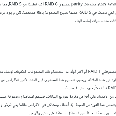
المكوِّنة لها منقوصًا منها مساحة قرصين. إضافةً إلى أنَّ العمليات
أسوأ للكتابة مقارنةً مع RAID 5. يعاني مستوى RAID 6 من نفس المشاكل التي تحدث في RAID 5 عندما تصبح المصفوفة بحالة منخفضة
 عند عمليات إعادة البناء.
تقليديًا، يُشير مستوى RAID 10 إلى مستوى متشعب، والذي يُنشَأ بضبط مصفوفتَي RAID 1 أو أكثر أولًا، ثم استخدام تلك المصفوفات كمكونات 
وزّعة. ويدعى هذا المستوى حاليًا أحيانًا باسم RAID 1+0 للإشارة إلى هذه العلاقة. وبسبب تصميم هذا المستوى، فإن العدد الأدنى للأق
RAID 1+0 أداءً عاليًا شبيهًا بمصفوفات RAID 0، لكن بدلًا من الاعتماد على أقراص مفردة لتوزيع البيانات، فسيتم استخدام مصفو
تعويضية. يمكن أن يتحمل هذا النوع من الضبط أيّة أخطاء ومشاكل في الأقراص لطالما بقي قرصٌ 