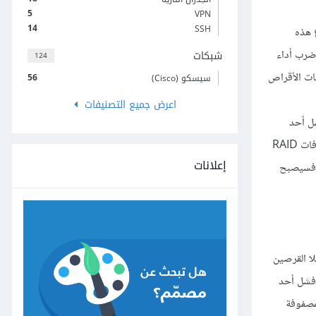
5
VPN
14
SSH
اتباع هذه
والكتابة؛ وبالتالي سيكون الأداء النظري لمصفوفة RAID 0 هو حاصل ضرب أداء
شبكات
124
حات الأقراص
56
سيسكو (Cisco)
اعرض جميع التصنيفات
شل أحد
الأجهزة سيؤدي إلى توقف كامل المصفوفة عن العمل وستفقد جميع البيانات. وعلى النقيض من معظم مستويات RAID الأخرى، لا نستطيع إعادة بناء مصفوفات RAID
إعلانات
وعة من الأقراص التي تحتوي معلومات كافية عن محتوى المصفوفة للمساعدة في إعادة بنائها. إذا كنتَ ستستخدم مصفوفات RAID 0، فسيصبح
كلا القرصين
في المصفوفة، وهذا يوفِّر قدرةً تعويضيةً (redundancy) في حال فشل أحد
اء المصفوفة