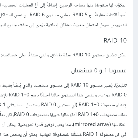
للتعويض سيقل احتمال حدوث مشاكل إضافية تؤدي إلى حذف جميع البيانات
RAID 10
يمكن تطبيق مستوى RAID 10 بعدِّة طرائق، والتي ستؤثِّر على خصائصه:
مستويا 1 و 0 متشعبان
RAID 0 م
لإنشاء مصفوفة RAID 1+0 (أي مستوى RAID 0 يستعمل مصفوفتَي RAID 1 تتألف كلٌ منهما على قرصين).
تملك مصفوفات 
انعكاسيًا (mirrored array)، مما يعني توفير قدرة 
في كل مصفوفة RAID 1 مُشكِّلة للمصفوفة النهائية. يمكن أن يتحمل هذا المستوى عددًا مختلفًا من المشاكل اعتمادًا على مكان وقوعها.