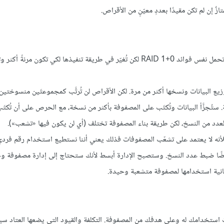
لدى برمجية mdadm في لينكس نسخةٌ خاصةٌ بها من RAID 10، والتي تحمل نفس فوائد RAID 1+0 لكن تُغيّر في طريقة تنفيذها لكي تكون
ع البيانات ونسخها أكثر من مرة. لكن الأقراص لن تُرتَّب كمجموعتَين منسوختين 
ة. ستُجزَّأ البيانات وتُكتَب على المصفوفة بأكثر من نسخة، مع الحرص على أن تُكت
لعدد من النسخ، لكن طريقة بناء المصفوفة تختلف (أي لن يكون فيها «تشعب»).
لضبط لمستوى RAID 10 له ميزات تجعله متفوقًا عن RAID 1+0، فلأنه لا يعتمد على تشعّب المصفوفات فذلك يعني أننا نستطيع استخدام رقم 
ليل عدد الأقراص الأدنى (ليصبح 3 فقط). يمكن أيضًا ضبط عدد النسخ. وستصبح الإدارة أبسط لأنك ستحتاج إلى إدارة مصفوفة
كانية استخدامها لمصفوفة متشعبة وحيدة.
 تمامًا على حالات استخدامك له وعلى هدفك من المصفوفة. التكلفة والقيود التي يضعها العتاد س