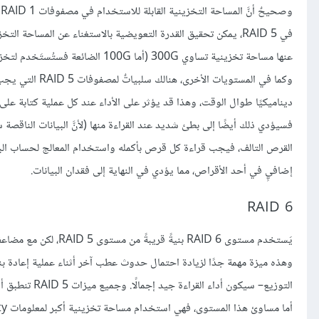
و
عنها مساحة تخزينية تساوي 300G (أما 100G الضائعة فستُستَخدم لتخزين معلومات parity).
ديناميكيًا طوال الوقت، وهذا قد يؤثر على الأداء عند كل عملية كتابة 
فسيؤدي ذلك أيضًا إلى بطئ شديد عند القراءة منها (لأنَّ البيانات الناقص
القرص التالف، فيجب قراءة كل قرص بأكمله واستخدام المعالج لحساب البيانا
إضافيٍ في أحد الأقراص، مما يؤدي في النهاية إلى فقدان البيانات.
RAID 6
وهذه ميزة مهمة جدًا لزيادة احتمال حدوث عطب آخر أثناء عملية إعادة 
التوزيع– سيكون أداء القراءة جيد إجمالًا. وجميع ميزات RAID 5 تنطبق أيضًا على RAID 6.