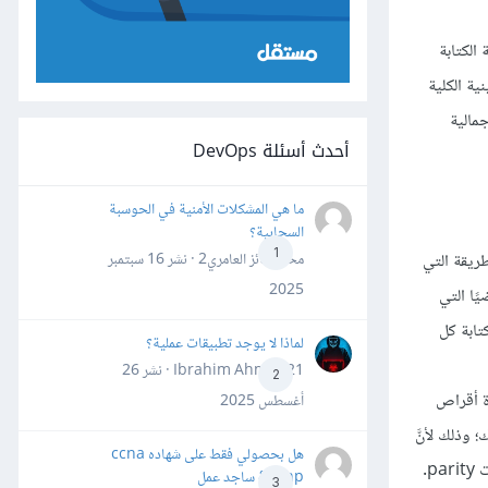
ن سرعة الكتابة
ة الكلية
ة الإجمالية
أحدث أسئلة DevOps
ما هي المشكلات الأمنية في الحوسبة
السحابية؟
1
محمد فائز العامري2 · نشر
16 سبتمبر
ت على الأقراص بنفس الطريقة التي
2025
محسوبةٌ رياضيًا التي
 الحقيقية) بعد كتابة كل
لماذا لا يوجد تطبيقات عملية؟
Ibrahim Ahmed21 · نشر
26
2
ّة أقراص
أغسطس 2025
ناء البيانات إن حدث ذلك؛ وذلك لأنَّ
هل بحصولي فقط على شهاده ccna
معلومات parity موزعة (بعض مستويات RAID الأقل شيوعًا تستخدم قرصًا مخصصًا لمعلومات parity)، حيث يملك كل قرصٍ قدرًا متساويًا من معلومات parity.
&ccnp ساجد عمل
3