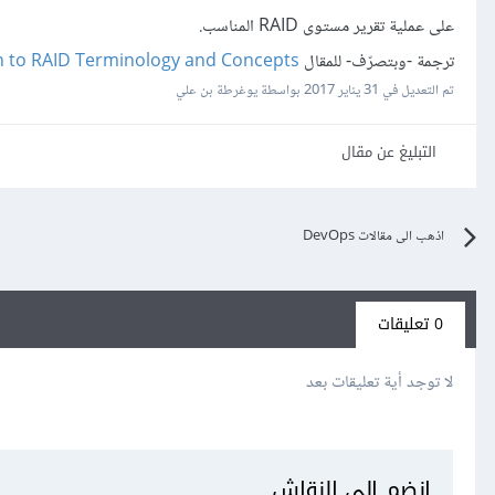
على عملية تقرير مستوى RAID المناسب.
ترجمة -وبتصرّف- للمقال
n to RAID Terminology and Concepts
تم التعديل في
31 يناير 2017
بواسطة يوغرطة بن علي
التبليغ عن مقال
اذهب الى مقالات DevOps
0 تعليقات
لا توجد أية تعليقات بعد
انضم إلى النقاش