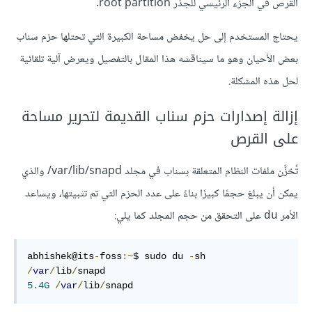
القرص في الجزء الرئيسي للجذر root partition.
يحتاج المستخدم إلى حل يخفض مساحة الكبيرة التي تحتلها حزم سناب
بعض الأحيان وهو ما سيناقشه هذا المقال بالتفصيل ويعرض آلية تلقائية
لحل هذه المشكلة.
إزالة إصدارات حزم سناب القديمة لتحرير مساحة
على القرص
تُخزَّن ملفات النظام المتعلقة بسناب في مجلد var/lib/snapd/ والذي
يمكن أن يبلغ حجمًا كبيرًا بناءً على عدد الحزم التي تم تثبيتها، ويساعد
الأمر
على التحقق من حجم المجلد كما يلي:
du
abhishek@its
-
foss
:~
$ sudo du 
-
sh 
/
var
/
lib
/
5.4G
/
var
/
lib
/
snapd      