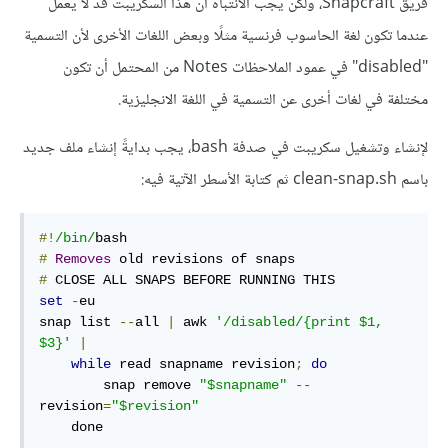
فريق Snapcraft، ولكن يجب الانتباه أن هذا السكريبت قد لا يعمل
عندما تكون لغة الحاسوب فرنسية مثلًا وبعض اللغات الأخرى لأن التسمية
"disabled" في عمود الملاحظات Notes من المحتمل أن تكون
مختلفة في لغات أخرى عن التسمية في اللغة الانجليزية.
لإنشاء وتشغيل سكريبت في صدفة bash، يجب بدايةً إنشاء ملف جديد
باسم clean-snap.sh ثم كتابة الأسطر الآتية فيه:
#!
/bin/
#
Removes
#
set
-
eu

snap list 
--
all 
|
 awk 
'/disabled/{print $1, 
$3}'
|
while
 read snapname revision
;
do
        snap remove 
"$snapname"
--
revision
=
"$revision"
    done