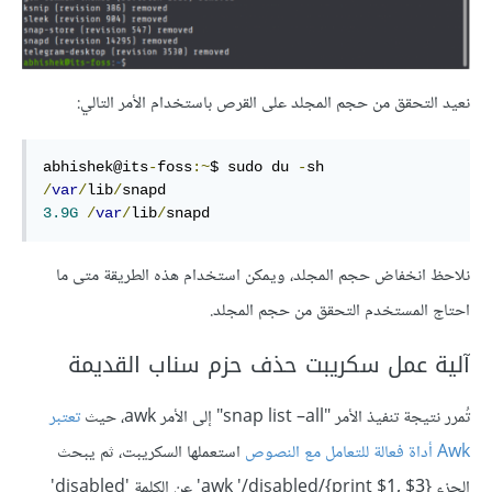
نعيد التحقق من حجم المجلد على القرص باستخدام الأمر التالي:
abhishek@its
-
foss
:~
$ sudo du 
-
sh 
/
var
/
lib
/
3.9G
/
var
/
lib
/
snapd
نلاحظ انخفاض حجم المجلد، ويمكن استخدام هذه الطريقة متى ما
احتاج المستخدم التحقق من حجم المجلد.
آلية عمل سكريبت حذف حزم سناب القديمة
تُمرر نتيجة تنفيذ الأمر "snap list –all" إلى الأمر awk، حيث
تعتبر
Awk أداة فعالة للتعامل مع النصوص
استعملها السكريبت، ثم يبحث
الجزء awk '/disabled/{print $1, $3}‎' عن الكلمة 'disabled'