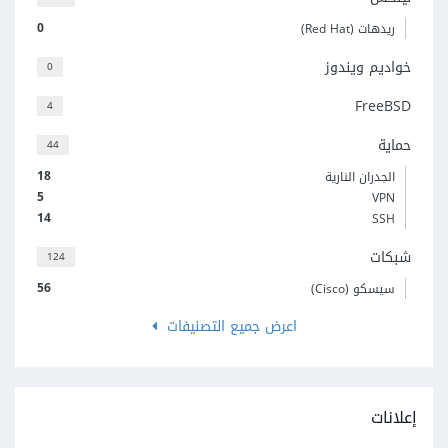
0
ريدهات (Red Hat)
خواديم ويندوز
0
FreeBSD
4
حماية
44
18
الجدران النارية
5
VPN
14
SSH
شبكات
124
56
سيسكو (Cisco)
اعرض جميع التصنيفات
إعلانات