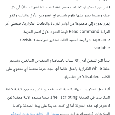
(التي من الممكن أن تختلف بحسب لغة النظام كما أشرنا سابقًا) في كل
صف وعندما يعثر عليها يقوم باستخراج العمودين الأول والثالث والذي
يُمرر بدوره إلى مجموعة من أوامر القراءة والحلقات التكرارية، فيعطي أمر
القراءة Read command قيمة العمود الأول لاسم الحزمة
snapname وقيمة العمود الثالث لمتغير المراجعة revision
variable.
يبدأ الآن تشغيل أمر إزالة سناب باستخدام المتغيرين السابقين، وتستمر
حلقة while التكرارية بالعمل طالما أنها تجد حزمة معطلة أي تحتوي على
الكلمة 'disabled' في تفاصيلها.
آلية عمل السكريبت سهلة بالنسبة للمستخدمين الذين يعلمون كيفية كتابة
السكريبت في الصدفة shell scripting، بينما ستبدو الآلية معقدة لمن
لا تتوفر لهم هذه المعرفة أما إن كنت جديدًا على بيئة الصدفة وكتابة
السكربتات، فننصحك بقراءة سلسلة
مدخل إلى كتابة سكربتات الصدفة
.