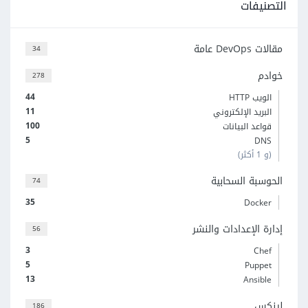
التصنيفات
مقالات DevOps عامة
34
خوادم
278
44
الويب HTTP
11
البريد الإلكتروني
100
قواعد البيانات
5
DNS
(و 1 أكثر)
الحوسبة السحابية
74
35
Docker
إدارة الإعدادات والنشر
56
3
Chef
5
Puppet
13
Ansible
لينكس
186