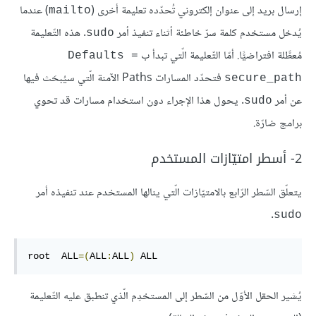
إرسال بريد إلى عنوان إلكتروني تُحدّده تعليمة أخرى (
) عندما
mailto
يُدخل مستخدم كلمة سرّ خاطئة أثناء تنفيذ أمر
. هذه التّعليمة
sudo
مُعطَّلة افتراضيًّا. أمّا التّعليمة الّتي تبدأ ب
=Defaults 
فتحدّد المسارات Paths الآمنة الّتي سيُبحَث فيها
secure_path
عن أمر
. يحول هذا الإجراء دون استخدام مسارات قد تحوي
sudo
برامج ضارّة.
2- أسطر امتيّازات المستخدم
يتعلّق السّطر الرّابع بالامتيّازات الّتي ينالها المستخدم عند تنفيذه أمر
.
sudo
root  ALL
=(
ALL
:
ALL
)
 ALL
يُشير الحقل الأوّل من السّطر إلى المستخدِم الّذي تنطبق عليه التّعليمة