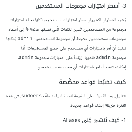
3- أسطر امتيّازات مجموعات المستخدمين
يُشبه السّطران الأخيران سطرَ امتيّازات المستخدِم، لكنّها تحدّد امتيّازات
مجموعة من المستخدمين. تُشير الكلمات الّتي تسبقها علامة
إلى أسماء
%
مجموعات مستخدمين. نلاحِظ أن مجموعة المستخدمين
يُمكنها
admin
تنفيذ أيّ أمر بامتيّازات أي مستخدم على جميع المستضيفات؛ أمّا
مجموعة
فلديها، زيّادةً على امتيّازات مجموعة
،
admin
admin
إمكانيّة تنفيذ أوامر بامتيّازات أي مجموعة مستخدمين.
كيف تضبُط قواعد مخصَّصة
نتناول، بعد التّعرف على الصّيغة العامة لقواعد ملفّ
، في هذه
sudoers
الفقرة طريقة إنشاء قواعد جديدة.
1- كيف تُنشئ كِنى Aliases