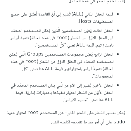
(المستخدِم الجذر في هذه الحالة).
قيمة الحقل التّالي (
) تُشير إلى أنّ القاعدة تُطبَّق على جميع
ALL
المستضيفات Hosts.
الحقل الثّالث يُعيّن المستخدمين الّذين يُمكن للمستخدم المحدّد
في الحقل الأوّل من السّطر (
في هذه الحالة) تنفيذُ أوامر
root
بامتيّازاتهم. قيمة
تعني “كلّ المستخدمين”.
ALL
الحقل الرّابع يُعيّن مجموعات المستخدمين Groups الّتي يُمكن
للمستخدم المحدّد في الحقل الأوّل من السّطر (
في هذه
root
الحالة) تنفيذُ أوامر بامتيّازاتهم. قيمة
هنا تعني “كلّ
ALL
المجموعات”.
الحقل الأخير يُشير إلى الأوامر الّتي ينال المستخدم المحدّد في
الحقل الأوّل من السّطر امتيّاز تنفيذها بامتيّازات إداريّة. قيمة
هنا تعني “جميع الأوامر”.
ALL
يُمكن تفسير السّطر على النّحو التّالي: لدى المستخدم
امتيّاز تنفيذ
root
على أي أمر بشرط تقديمه لكلمته للسّر.
sudo