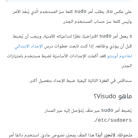
على عكس
، يطلب أمر
كلمة سرّ المستخدِم الّذي يُنفّذ الأمر
sudo
su
وليس كلمة سرّ حساب المستخدِم الجذر.
لا يعمل أمر
افتراضيًّا، نظرًا لتداعيّاته الأمنيّة، ويجب أن يُضبَط
sudo
قبل أن يؤدّي وظائفه. إذا كنت تابعت خطوات درس
الإعداد الابتدائي
لخادوم أوبنتو
فقد أكملت الإعدادات الأساسيّة لضبط مستخدم بامتيّازات
الجذر.
سنناقش في الفقرة التّاليّة كيفيّة ضبط الإعداد بتفصيل أكثر.
ماهو Visudo؟
يُضبَط أمر
عبر ملفّ يُتَوَّصل إليه عبر المسار
sudo
.
etc/sudoers/
ملحوظة:
لاتحرّر أبدًا
هذا الملفّ بمحرّر نصوص عاديّ. استخدِم دائمًا أمر