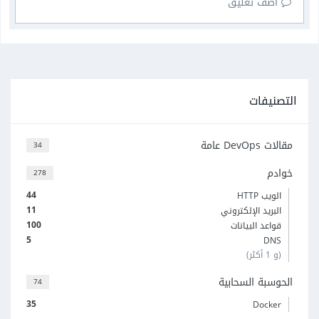
أضف تعليق
التصنيفات
مقالات DevOps عامة
34
خوادم
278
44
الويب HTTP
11
البريد الإلكتروني
100
قواعد البيانات
5
DNS
(و 1 أكثر)
الحوسبة السحابية
74
35
Docker