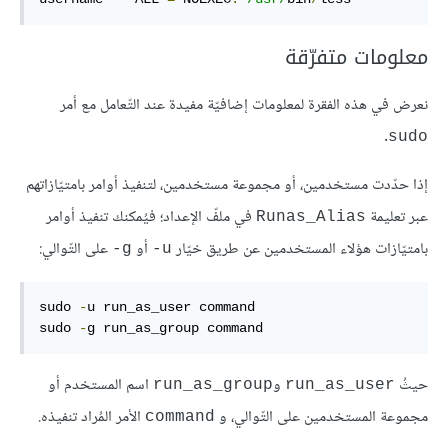
معلومات متفرّقة
نعرض في هذه الفقرة لمعلومات إضافيّة مفيدة عند التّعامل مع أمر
.
sudo
إذا حدّدت مستخدمين، أو مجموعة مستخدمين، لتنفيذ أوامر بامتيّازاتهم
عبر تعليمة
في ملفّ الإعداد؛ فيُمكنك تنفيذ أوامر
Runas_Alias
بامتيّازات هؤلاء المستخدمين عن طريق خيّار
أو
على التّوالي:
g-
u-
sudo 
-
u run_as_user command

sudo 
-
g run_as_group command
حيثُ
و
اسم المستخدم أو
run_as_group
run_as_user
مجموعة المستخدمين على التّوالي، و
الأمر المُراد تنفيذه.
command