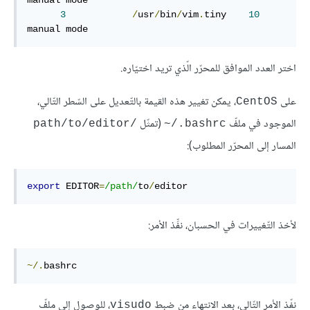
manual mode

3
/
usr
/
bin
/
vim
.
tiny    
10
manual mode
اختر العدد الموافق للمحرّر الّذي تريد اختيّاره.
على
، يمكن تغيير هذه القيمة بالتّعديل على السّطر التّالي،
CentOS
الموجود في ملفّ
(تمثّل
/path/to/editor
bashrc./~
المسار إلى المحرّر المطلوب):
export
 EDITOR
=
/path/
to
/
editor
لأخذ التّغييرات في الحسبان، نفِّذ الأمر:
~/.
bashrc
نفّذ الأمر التّالي، بعد الانتهاء من ضبط
، للوصول إلى ملفّ
visudo