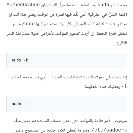
يحفظ أمر
بعد استخدامه تفاصيلَ الاستيثاق Authentication
sudo
(كلمة السّرّ) في الطّرفيّة الّتي نُفِّذ فيها لفترة من الوقت. يعني هذا أنّك لن
تحتاج لإعادة كتابة كلمة السّرّ في كلّ مرّة تستخدم فيها
، ما لم
sudo
تنقضِ فترة الحفظ. إن أردت تصفير المؤقّت، لأغراض أمنيّة مثلًا، نفّذ الأمر
التّالي:
sudo 
-
k
إذا رغبت في معرفة الامتيّازات المُعيَّنة للحساب الّذي تستخدمه فخيّار
يعطيك هذه المعلومة:
l-
sudo 
-
l
سيعرض الأمر قائمة بالقواعد الّتي تعني حساب المستخدم ضمن ملفّ
، وهو ما يُعطي فكرة جيّدة عن المسموح وغير
etc/sudoers/