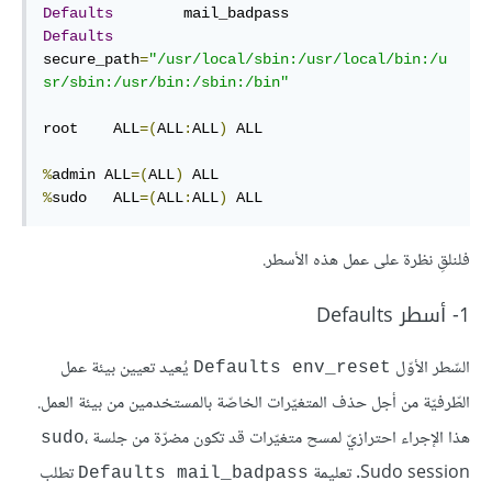
Defaults
Defaults
secure_path
=
"/usr/local/sbin:/usr/local/bin:/u
sr/sbin:/usr/bin:/sbin:/bin"
root    ALL
=(
ALL
:
ALL
)
 ALL

%
admin ALL
=(
ALL
)
%
sudo   ALL
=(
ALL
:
ALL
)
 ALL
فلنلقِ نظرة على عمل هذه الأسطر.
1- أسطر Defaults
السّطر الأوّل
يُعيد تعيين بيئة عمل
Defaults env_reset
الطّرفيّة من أجل حذف المتغيّرات الخاصّة بالمستخدمين من بيئة العمل.
هذا الإجراء احترازيّ لمسح متغيّرات قد تكون مضرّة من جلسة
،
sudo
Sudo session. تعليمة
تطلب
Defaults mail_badpass