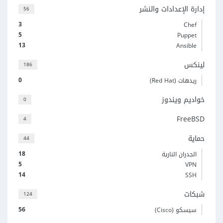
إدارة الإعدادات والنشر
56
3
Chef
5
Puppet
13
Ansible
لينكس
186
0
ريدهات (Red Hat)
خواديم ويندوز
0
FreeBSD
4
حماية
44
18
الجدران النارية
5
VPN
14
SSH
شبكات
124
56
سيسكو (Cisco)