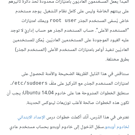
المبدأ يعمل المسخدمون العاديّون بامتيّازات محدودة لحدّ دائرة تأثيرهم
على بيئتهم الخاصّة وليس على كامل نظام التّشغيل. يوجد مستخدم
خاصّ يُسمّى المستخدم الجذر
ويملك امتيّازات
root user
“المستخدم الأعلى”. حساب المستخدم الجذر هو حساب إداريّ لا توجد
عليه القيود الموجودة على المستخدمين العاديّين. يُمكن للمستخدمين
العاديّين تنفيذ أوامر بامتيّازات المستخدم الأعلى (المستخدم الجذر)
بطرق مختلفة.
سنناقش في هذا الدّليل الطّريقة الصّحيحة والآمنة للحصول على
امتيّازات المستخدم الجذر، مع التّركيز على ملفّ
.
etc/sudoers/
سنطبّق الخطوات المشروحة هنا على خادوم Ubuntu 14.04؛ يجب أن
تكون هذه الخطوات صالحة لأغلب توزيعات لينوكس الحديثة.
نفترض في هذا الدّرس، أنّك أكملت خطوات درس
الإعداد الابتدائي
لخادوم أوبنتو
.سجِّل الدّخول إلى خادوم أوبنتو بحساب مستخدم عادي