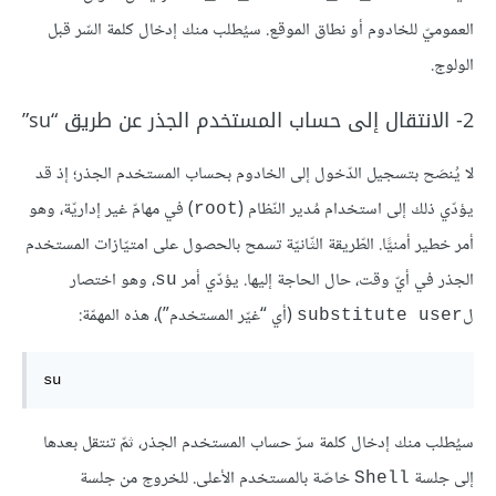
العموميّ للخادوم أو نطاق الموقع. سيُطلب منك إدخال كلمة السّر قبل
الولوج.
2- الانتقال إلى حساب المستخدم الجذر عن طريق “su”
لا يُنصَح بتسجيل الدّخول إلى الخادوم بحساب المستخدم الجذر؛ إذ قد
يؤدّي ذلك إلى استخدام مُدير النّظام (
) في مهامّ غير إداريّة، وهو
root
أمر خطير أمنيًّا. الطّريقة الثّانيّة تسمح بالحصول على امتيّازات المستخدم
الجذر في أيّ وقت، حال الحاجة إليها. يؤدّي أمر
، وهو اختصار
su
ل
(أي “غيّر المستخدم”)، هذه المهمّة:
substitute user
su
سيُطلب منك إدخال كلمة سرّ حساب المستخدم الجذر، ثمّ تنتقل بعدها
إلى جلسة
خاصّة بالمستخدم الأعلى. للخروج من جلسة
Shell