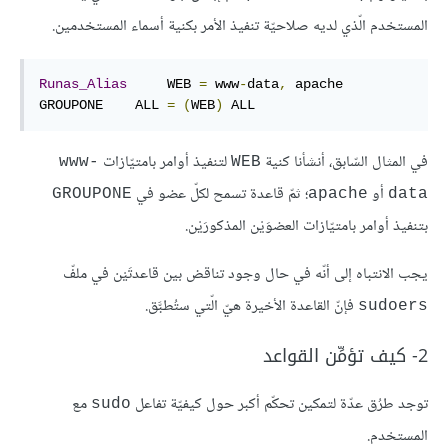
المستخدم الّذي لديه صلاحيّة تنفيذ الأمر بكنية أسماء المستخدمين.
Runas_Alias
     WEB 
=
 www
-
data
,
 apache

GROUPONE    ALL 
=
(
WEB
)
 ALL
في المثال السّابق، أنشأنا كنية
لتنفيذ أوامر بامتيّازات
www-
WEB
أو
؛ ثمّ قاعدة تسمح لكلّ عضو في
GROUPONE
apache
data
بتنفيذ أوامر بامتيّازات العضوَيْن المذكورَيْن.
يجب الانتباه إلى أنّه في حال وجود تناقض بين قاعدتَيْن في ملفّ
فإنّ القاعدة الأخيرة هيّ الّتي ستُطبَّق.
sudoers
2- كيف تؤمِّن القواعد
توجد طرُق عدّة لتمكين تحكّم أكبر حول كيفيّة تفاعل
مع
sudo
المستخدم.