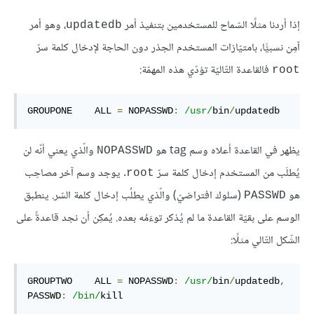
إذا أردنا مثلًا السّماح للمستخدمين بتنفيذ أمر
، وهو أمر
updatedb
آمِن نسبيًّا، بامتيّازات المستخدم الجذر دون الحاجة لإدخال كلمة سرّ
فالقاعدة التّاليّة تؤدّي هذه المهمّة:
root
GROUPONE    ALL 
=
 NOPASSWD
:
/usr/
bin
/
updatedb
يظهر في القاعدة أعلاه وسم tag هو
والّذي يعني أنّه لن
NOPASSWD
يُطلَب من المستخدم إدخال كلمة سرّ
. يوجد وسم آخر مصاحِب
root
هو
(سلوك افتراضيّ) والّذي يطلُب إدخال كلمة السّر. ينطبق
PASSWD
الوسم على بقيّة القاعدة ما لم يُذكر توءَمُه بعده. يُمكِن أن نجد قاعدةً على
الشّكل التّالي مثلًا:
GROUPTWO    ALL 
=
 NOPASSWD
:
/usr/
bin
/
updatedb
,
PASSWD
:
/bin/
kill