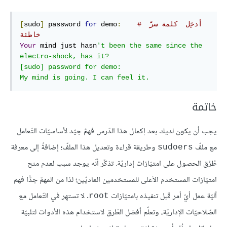
# أدخِل  كلمة سرّ 
:
 demo
for
 password 
]
sudo
[
خاطئة
Your
 mind just hasn
't been the same since the 
electro-shock, has it?

[sudo] password for demo: 

My mind is going. I can feel it.
خاتمة
يجب أن يكون لديك بعد إكمال هذا الدّرس فهمٌ جيّد لأساسيّات التّعامل
مع ملفّ
وطريقة قراءة وتعديل هذا الملفّ؛ إضافةً إلى معرفة
sudoers
طُرُق الحصول على امتيّازات إداريّة. تذكّر أنّه يوجد سبب لعدم منح
امتيّازات المستخدم الأعلى للمستخدمين العاديّين؛ لذا من المهمّ جدًّا فهم
آليّة عمل أيّ أمر قبل تنفيذه بامتيّازات
. لا تستهِر في التّعامل مع
root
الصّلاحيّات الإداريّة، وتعلّم أفضل الطّرق لاستخدام هذه الأدوات لتلبيّة