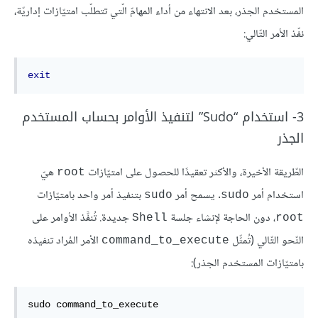
المستخدم الجذر، بعد الانتهاء من أداء المهامّ الّتي تتطلّب امتيّازات إداريّة،
نفّذ الأمر التّالي:
exit
3- استخدام “Sudo” لتنفيذ الأوامر بحساب المستخدم
الجذر
الطّريقة الأخيرة، والأكثر تعقيدًا للحصول على امتيّازات
هيّ
root
استخدام أمر
. يسمح أمر
بتنفيذ أمر واحد بامتيّازات
sudo
sudo
، دون الحاجة لإنشاء جلسة
جديدة. تُنفَّذ الأوامر على
Shell
root
النّحو التّالي (تُمثِّل
الأمر المُراد تنفيذه
command_to_execute
بامتيّازات المستخدم الجذر):
sudo command_to_execute