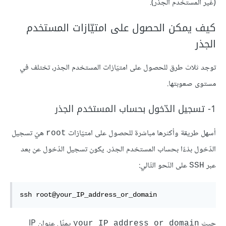
(غير المستخدم الجذر).
كيف يمكن الحصول على امتيّازات المستخدم
الجذر
توجد ثلاث طرق للحصول على امتيّازات المستخدم الجذر، تختلف في
مستوى صعوبتها.
1- تسجيل الدّخول بحساب المستخدم الجذر
أسهل طريقة وأكثرها مباشرة للحصول على امتيّازات
هيّ تسجيل
root
الدّخول بدْءًا بحساب المستخدم الجذر. يكون تسجيل الدّخول عن بعد
عبر
على النّحو التّالي:
SSH
ssh root@your_IP_address_or_domain
حيث
يمثّل عنوان IP
your_IP_address_or_domain