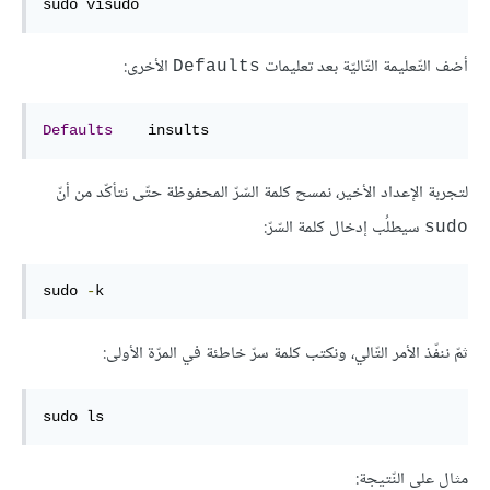
sudo visudo
أضف التّعليمة التّاليّة بعد تعليمات
الأخرى:
Defaults
Defaults
    insults
لتجربة الإعداد الأخير، نمسح كلمة السّرّ المحفوظة حتّى نتأكّد من أنّ
سيطلُب إدخال كلمة السّرّ:
sudo
sudo 
-
k
ثمّ ننفّذ الأمر التّالي، ونكتب كلمة سرّ خاطئة في المرّة الأولى:
sudo ls
مثال على النّتيجة: