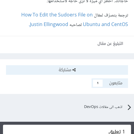
حاجاتك. احظُر أي ميزة لا ترى حاجة لاستخدامها.
ترجمة بتصرّف لمقال
How To Edit the Sudoers File on
Ubuntu and CentOS
لصاحبه
Justin Ellingwood.
التبليغ عن مقال
مشاركة
متابعون
1
اذهب الى مقالات DevOps
1 تعليق