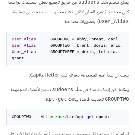
يُمكن تنظيم ملفّ
عن طريق تجميع بعض التّعليمات بواسطة
sudoers
كِنى مختلفة. يُنشئ المثال التّالي ثلاث مجموعات مستخدمين (تعليمة
)، بعضويّات متداخلة:
User_Alias
User_Alias
      GROUPONE 
=
 abby
,
 brent
,
User_Alias
      GROUPTWO 
=
 brent
,
 doris
,
 eric
,
User_Alias
      GROUPTHREE 
=
 doris
,
 felicia
,
grant
يجب أن يبدأ اسم المجموعة بحرف كبير Capital letter.
يُمكننا الآن إنشاء قاعدة في ملفّ
تسمح لأعضاء المجموعة
sudoers
تحديث قاعدة بيانات
:
apt-get
GROUPTWO
GROUPTWO    ALL 
=
/usr/
bin
/
apt
-
get
 update
إن لم نُحدّد مستخدمًا أو مجموعة مستخدمين يُنفّذ بامتيّازاتها الأمر، فإن