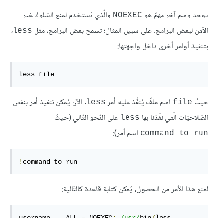
يوجد وسم آخر مهمّ هو
والّذي يُستخدم لمنع السّلوك غير
NOEXEC
الآمن لبعض البرامج. على سبيل المثال؛ تسمح بعض البرامج، مثل
،
less
بتنفيذ أوامر أخرى داخل واجهتها:
less file
حيثُ
اسم ملفّ يُنفَّذ عليه أمر
. الآن يُمكن تنفيذ أمر بنفس
less
file
الصّلاحيّات الّتي نفّذنا بها
على النّحو التّالي (حيثُ
less
اسم أمر):
command_to_run
!
command_to_run
لمنع هذا الأمر من الحصول، يُمكن كتابة قاعدة كالتّالية:
username    ALL 
=
 NOEXEC
:
/usr/
bin
/
less