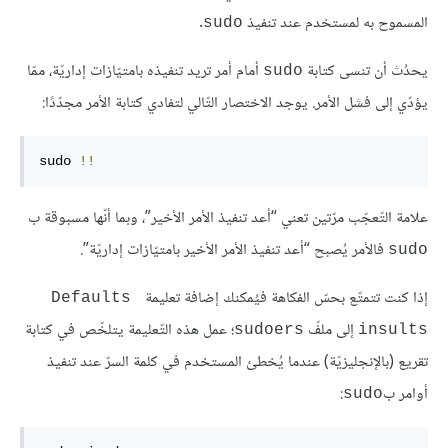
المسموح به لمستخدم عند تنفيذ
.
sudo
يحدُث أن تنسى كتابة
أمام أمر تريد تنفيذه بامتيّازات إداريّة، ممّا
sudo
يؤدّي إلى فشل الأمر. يوجد الاختصار التّالي لتفادي كتابة الأمر مجدّدًا:
sudo 
!!
علامة التّعجّب مرّتين تعني “أعد تنفيذ الأمر الأخير”، وبما أنّها مسبوقة ب
فالأمر يُصبح “أعد تنفيذ الأمر الأخير بامتيّازات إداريّة”.
sudo
إذا كنت تتمتّع بحسّ الفكاهة فيُمكنك إضافة تعليمة
Defaults 
إلى ملفّ
؛ عمل هذه التّعليمة يتلخّص في كتابة
sudoers
insults
تقريع (بالإنجليزيّة) عندما يُخطئ المستخدم في كلمة السرّ عند تنفيذ
أوامر ب
:
sudo