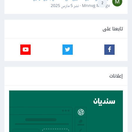
2
Mnnvg Mnbgv · نشر
5 مارس 2025
تابعنا على
إعلانات