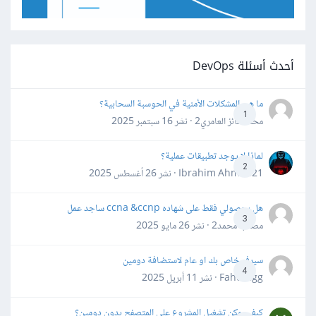
أحدث أسئلة DevOps
ما هي المشكلات الأمنية في الحوسبة السحابية؟
1
محمد فائز العامري2 · نشر
16 سبتمبر 2025
لماذا لا يوجد تطبيقات عملية؟
2
Ibrahim Ahmed21 · نشر
26 أغسطس 2025
هل بحصولي فقط على شهاده ccna &ccnp ساجد عمل
3
مصعب محمد2 · نشر
26 مايو 2025
سيرفر خاص بك او عام لاستضافة دومين
4
Fahd Ggg · نشر
11 أبريل 2025
كيف يمكن تشغيل المشروع على المتصفح بدون دومين؟