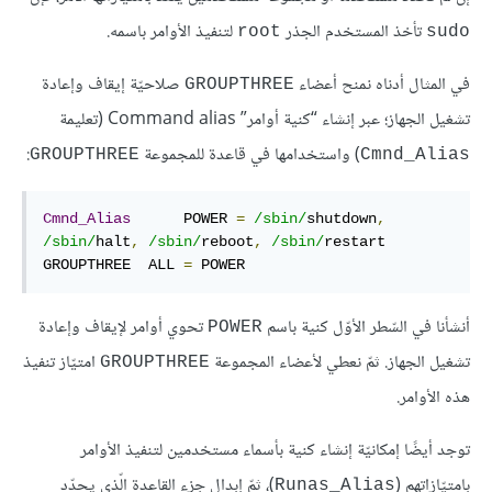
تأخذ المستخدم الجذر
لتنفيذ الأوامر باسمه.
root
sudo
في المثال أدناه نمنح أعضاء
صلاحيّة إيقاف وإعادة
GROUPTHREE
تشغيل الجهاز؛ عبر إنشاء “كنية أوامر” Command alias (تعليمة
) واستخدامها في قاعدة للمجموعة
:
GROUPTHREE
Cmnd_Alias
Cmnd_Alias
      POWER 
=
/sbin/
shutdown
,
/sbin/
halt
,
/sbin/
reboot
,
/sbin/
restart

GROUPTHREE  ALL 
=
 POWER
أنشأنا في السّطر الأوّل كنية باسم
تحوي أوامر لإيقاف وإعادة
POWER
تشغيل الجهاز. ثمّ نعطي لأعضاء المجموعة
امتيّاز تنفيذ
GROUPTHREE
هذه الأوامر.
توجد أيضًا إمكانيّة إنشاء كنية بأسماء مستخدمين لتنفيذ الأوامر
بامتيّازاتهم (
)، ثمّ إبدال جزء القاعدة الّذي يحدّد
Runas_Alias