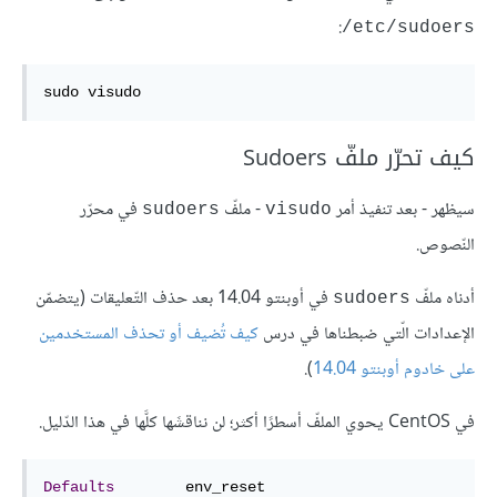
:
etc/sudoers/
sudo visudo
كيف تحرّر ملفّ Sudoers
سيظهر - بعد تنفيذ أمر
- ملفّ
في محرّر
sudoers
visudo
النّصوص.
أدناه ملفّ
في أوبنتو 14.04 بعد حذف التّعليقات (يتضمّن
sudoers
الإعدادات الّتي ضبطناها في درس
كيف تُضيف أو تحذف المستخدمين
على خادوم أوبنتو 14.04
).
في CentOS يحوي الملفّ أسطرًا أكثر؛ لن نناقشَها كلَّها في هذا الدّليل.
Defaults