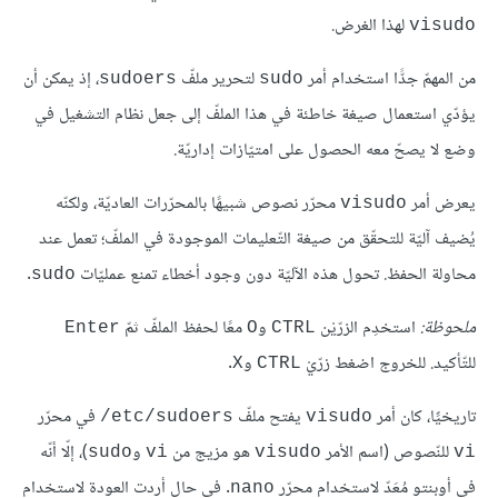
لهذا الغرض.
visudo
من المهمّ جدًّا استخدام أمر
لتحرير ملفّ
، إذ يمكن أن
sudoers
sudo
يؤدّي استعمال صيغة خاطئة في هذا الملفّ إلى جعل نظام التشغيل في
وضع لا يصحّ معه الحصول على امتيّازات إداريّة.
يعرض أمر
محرّر نصوص شبيهًا بالمحرّرات العاديّة، ولكنّه
visudo
يُضيف آليّة للتحقّق من صيغة التّعليمات الموجودة في الملفّ؛ تعمل عند
محاولة الحفظ. تحول هذه الآليّة دون وجود أخطاء تمنع عمليّات
.
sudo
ملحوظة:
استخدِم الزرّيْن
و
معًا لحفظ الملفّ ثمّ
Enter
O
CTRL
للتّأكيد. للخروج اضغط زرّيْ
و
.
X
CTRL
تاريخيًَا، كان أمر
يفتح ملفّ
في محرّر
etc/sudoers/
visudo
للنّصوص (اسم الأمر
هو مزيج من
و
)، إلّا أنّه
sudo
vi
visudo
vi
في أوبنتو مُعَدّ لاستخدام محرّر
. في حال أردت العودة لاستخدام
nano