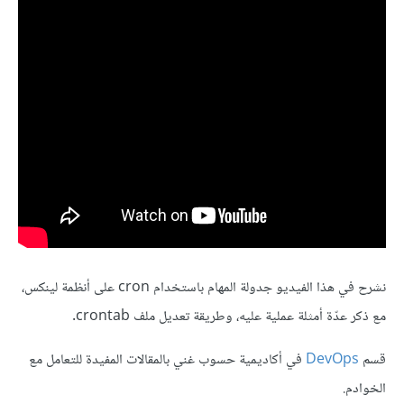
نشرح في هذا الفيديو جدولة المهام باستخدام cron على أنظمة لينكس،
مع ذكر عدّة أمثلة عملية عليه، وطريقة تعديل ملف crontab.
قسم
DevOps
في أكاديمية حسوب غني بالمقالات المفيدة للتعامل مع
الخوادم.