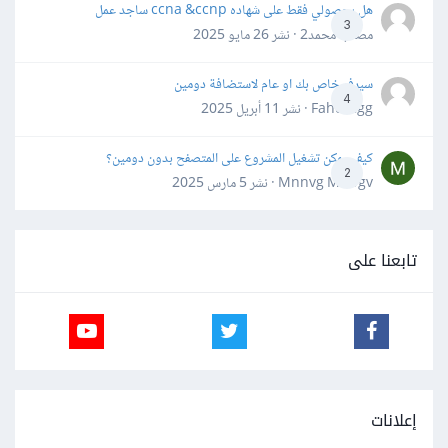
هل بحصولي فقط على شهاده ccna &ccnp ساجد عمل
3
مصعب محمد2 · نشر
26 مايو 2025
سيرفر خاص بك او عام لاستضافة دومين
4
Fahd Ggg · نشر
11 أبريل 2025
كيف يمكن تشغيل المشروع على المتصفح بدون دومين؟
2
Mnnvg Mnbgv · نشر
5 مارس 2025
تابعنا على
إعلانات