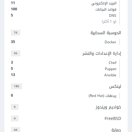
11
البريد الإلكتروني
100
قواعد البيانات
5
DNS
(و 1 أكثر)
الحوسبة السحابية
74
35
Docker
إدارة الإعدادات والنشر
56
3
Chef
5
Puppet
13
Ansible
لينكس
186
0
ريدهات (Red Hat)
خواديم ويندوز
0
FreeBSD
4
حماية
44