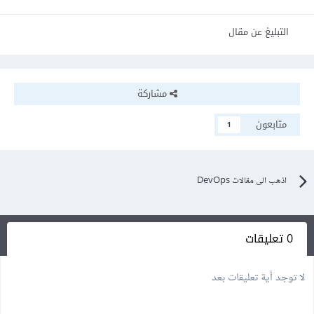
التبليغ عن مقال
مشاركة
متابعون
1
اذهب الى مقالات DevOps
0 تعليقات
لا توجد أية تعليقات بعد