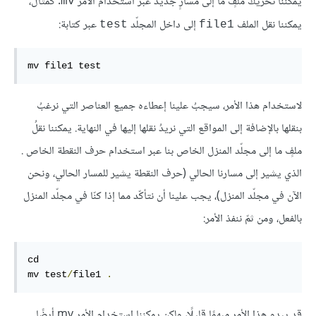
يمكننا تحريكُ ملفٍ ما إلى مسارٍ جديد عبر استخدام الأمر
. كمثال،
mv
يمكننا نقل الملف
إلى داخل المجلّد
عبر كتابة:
test
file1
mv file1 test
لاستخدام هذا الأمر، سيجبُ علينا إعطاءه جميع العناصر التي نرغبُ
بنقلها بالإضافة إلى المواقع التي نريدُ نقلها إليها في النهاية. يمكننا نقلُ
ملفٍ ما إلى مجلّد المنزل الخاص بنا عبر استخدام حرف النقطة الخاص .
الذي يشير إلى مسارنا الحالي (حرف النقطة يشير للمسار الحالي، ونحن
الآن في مجلّد المنزل)، يجب علينا أن نتأكّد مما إذا كنّا في مجلّد المنزل
بالفعل، ومن ثمّ ننفذ الأمر:
cd

mv test
/
file1 
.
قد يبدو هذا الأمر مبهمًا قليلًا، ولكن يمكننا استخدام الأمر mv أيضًا