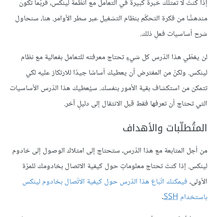
إذا كنتَ لا تمتلك خبرةً كبيرة في التعامل مع أنظمة لينكس، فربّما تكون
مندهشًا من فكرة التحكّم بنظام التشغيل عبر سطر الأوامر. هنا، سنحاول
شرح أساسيات فعلِ ذلك.
لن يغطّي هذا
الدّرس
كل شيءٍ تحتاج معرفته للتعامل بفعالية مع نظام
لينكس. ولكنّ من المفترض أن يعطيك أساسًا جيدًا للارتكاز عليه لكي
تتمكن من استكشاف بقية الأمور بنفسك. سيُعطيك هذا
الدّرس
الأساسيات
التي تحتاج أن تعرفها فقط قبل الانتقال إلى دليلٍ آخر.
المتُطلّبات والأهداف
من أجل المتابعة مع هذا
الدّرس
، ستحتاج إلى امتلاك الوصول إلى خادوم
لينكس. إذا كنتَ تحتاج معلوماتٍ حول كيفية الاتصال بخادومك للمرّة
الأولى،
فيمكنك اتّباع هذا الدّرس حول كيفية الاتّصال بخادوم لينكس
باستخدام
SSH
.