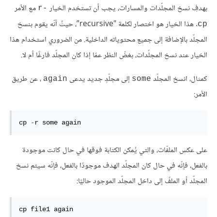
بهدفِ نسخ المجلّدات والمسارات، يجب أن تستخدم الخيار
مع الأمر
-r
. هذا الخيار هو اختصار لكلمة "recursive”، حيثُ أنّه يقوم بنسخ
cp
المجلّد بالإضافة إلى جميع محتوياته الداخلية. من الضروري استخدام هذا
الخيار عند نسخ المجلّدات، بغضّ النظر عمّا إذا كان المجلّد فارغًا أم لا.
كمثال، انسخ المجلّد
إلى مجلّدٍ جديد يدعى
، عن طريق
again
some
الأمر:
cp 
-
r some again
على عكس الملفّات، والتي يُمكن الكتابة فوقها في حال كانت موجودة
بالفعل، فإنّه في حال كان المجلّد الهدف موجودًا بالفعل، فإنّه سيتم نسخ
المجلّد أو الملفّ إلى داخل المجلّد الموجود حاليًا:
cp file1 again