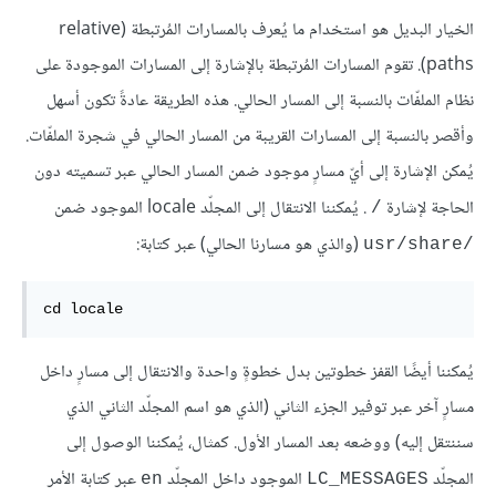
الخيار البديل هو استخدام ما يُعرف بالمسارات المُرتبطة (relative
paths). تقوم المسارات المُرتبطة بالإشارة إلى المسارات الموجودة على
نظام الملفّات بالنسبة إلى المسار الحالي. هذه الطريقة عادةً تكون أسهل
وأقصر بالنسبة إلى المسارات القريبة من المسار الحالي في شجرة الملفّات.
يُمكن الإشارة إلى أيّ مسارٍ موجود ضمن المسار الحالي عبر تسميته دون
الحاجة لإشارة
. يُمكننا الانتقال إلى المجلّد locale الموجود ضمن
/
(والذي هو مسارنا الحالي) عبر كتابة:
/usr/share
cd locale
يُمكننا أيضًا القفز خطوتين بدل خطوةٍ واحدة والانتقال إلى مسارٍ داخل
مسارٍ آخر عبر توفير الجزء الثاني (الذي هو اسم المجلّد الثاني الذي
سننتقل إليه) ووضعه بعد المسار الأول. كمثال، يُمكننا الوصول إلى
المجلّد
الموجود داخل المجلّد
عبر كتابة الأمر
en
LC_MESSAGES