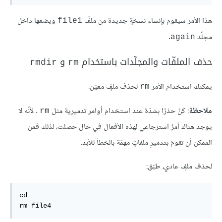
هذا الأمر سيقوم بإنشاء نسخةٍ جديدة من ملفّ
ويضعها داخل
file1
مجلّد
.
again
حذف الملفّات والمجلّدات باستخدام
و
rmdir
rm
يمكنك استخدام الأمر
لحذف ملفٍ معيّن.
rm
ملاحظة
: كنّ حذرًا بشدّة عند استخدام أوامر تدميرية مثل
. لأنّه لا
rm
يوجد هناك أمرٌ استرجاعي لهذه الأفعال في حال حصلت، لذلك فمن
الممكن أن تقومَ بتدميرِ ملفاتٍ مهمّة بالخطأ للأبد.
لحذف ملفٍ عادي، طبّق:
cd

rm file4