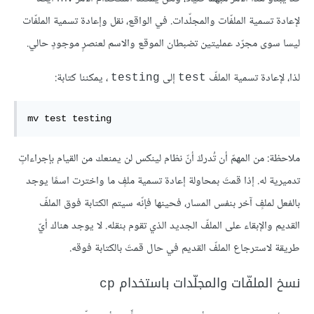
لإعادة تسمية الملفّات والمجلّدات. في الواقع، نقل وإعادة تسمية الملفّات
ليسا سوى مجرّد عمليتين تضبطان الموقع والاسم لعنصرٍ موجودٍ حالي.
لذا، لإعادة تسمية الملفّ
إلى
، يمكننا كتابة:
testing
test
mv test testing
ملاحظة: من المهمّ أن تُدركَ أنّ نظام لينكس لن يمنعك من القيام بإجراءاتٍ
تدميرية له. إذا قمتَ بمحاولة إعادة تسمية ملفٍ ما واخترت اسمًا يوجد
بالفعل لملفٍ آخر بنفس المسار، فحينها فإنّه سيتم الكتابة فوق الملفّ
القديم والإبقاء على الملفّ الجديد الذي تقوم بنقله. لا يوجد هناك أيّ
طريقة لاسترجاع الملفّ القديم في حال قمتَ بالكتابة فوقه.
نسخ الملفّات والمجلّدات باستخدام
cp