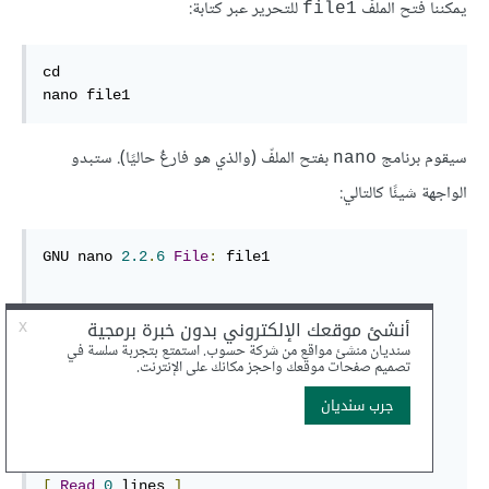
يمكننا فتح الملفّ
للتحرير عبر كتابة:
file1
cd

nano file1
سيقوم برنامج
بفتح الملفّ (والذي هو فارغٌ حاليًا). ستبدو
nano
الواجهة شيئًا كالتالي:
GNU nano 
2.2
.
6
File
:
 file1

[
Read
0
 lines 
]