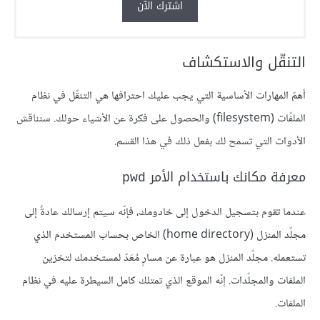
اشترك الآن
التنقّل والاستكشاف
أهمّ المهارات الأساسية التي يجب عليك احترافها هي التنقّل في نظام
الملفّات (filesystem) والحصول على فكرة عن الأشياء حولك. سنناقش
الأدوات التي تسمح لك بفعل ذلك في هذا القسم.
معرفة مكانك باستخدام الأمر
pwd
عندما تقوم بتسجيل الدخول إلى خادومك، فإنّه سيتم إرسالك عادةً إلى
مجلّد المنزل (home directory) الخاص بحساب المستخدم الذي
تستعمله. مجلّد المنزل هو عبارة عن مسارٍ مُعَدّ لمستخدمك لتخزين
الملفات والمجلّدات. إنّه الموقع الذي تمتلك كامل السيطرة عليه في نظام
الملفات.