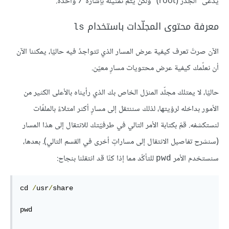
يدعى "الجذر (root)” ولكن يتم تمثيله بإشارة
واحدة.
/
معرفة محتوى المجلّدات باستخدام
ls
الآن صرتَ تعرف كيفية عرض المسار الذي تتواجدُ فيه حاليًا، يمكننا الآن
أن نعلّمك كيفية عرض محتويات مسارٍ معيّن.
حاليًا، لا يمتلك مجلّد المنزل الخاص بك الذي رأيناه بالأعلى الكثير من
الأمور بداخله لرؤيتها، لذلك سننتقل إلى مسارٍ أكثر امتلاءً بالملفّات
لنستكشفه. قمّ بكتابة الأمر التالي في طرفيّتك للانتقال إلى هذا المسار
(سنشرح تفاصيل الانتقال إلى مساراتٍ أخرى في القسم التالي). بعدها،
سنستخدم الأمر
للتأكّد مما إذا كنّا قد انتقلنا بنجاح:
pwd
cd 
/
usr
/
share
