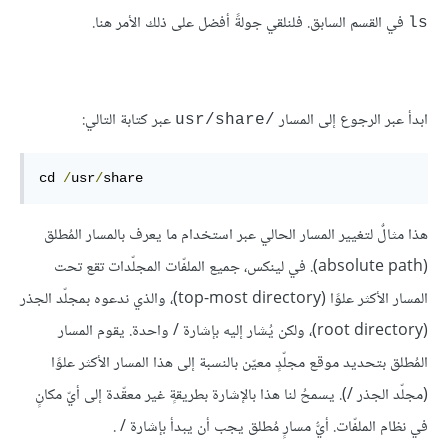
في القسم السابق. فلنلقي جولةً أفضل على ذلك الأمر هنا.
ls
ابدأ عبر الرجوع إلى المسار
عبر كتابة التالي:
/usr/share
cd 
/
usr
/
share
هذا مثالٌ لتغيير المسار الحالي عبر استخدام ما يعرف بالمسار المُطلق
(absolute path). في لينكس، جميع الملفّات المجلّدات تقع تحت
المسار الأكثر علوًا (top-most directory)، والذي ندعوه بمجلّد الجذر
(root directory)، ولكن يُشار إليه بإشارة / واحدة. يقوم المسار
المُطلق بتحديد موقع مجلّدٍ معيّن بالنسبة إلى هذا المسار الأكثر علوًا
(مجلّد الجذر /). يسمحُ لنا هذا بالإشارة بطريقةٍ غير معقّدة إلى أيّ مكانٍ
في نظام الملفّات. أيُّ مسارٍ مُطلق يجب أن يبدأ بإشارة / .