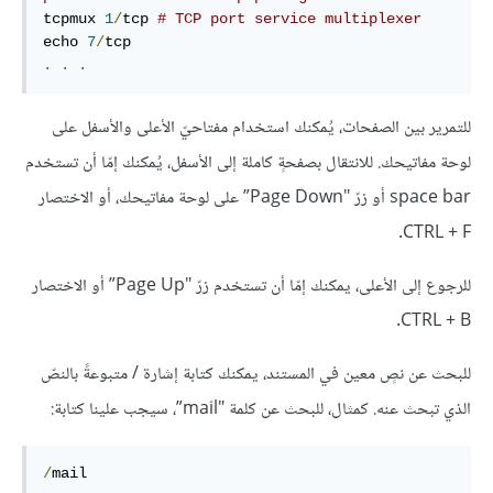
tcpmux 
1
/
tcp 
# TCP port service multiplexer
echo 
7
/
.
.
.
للتمرير بين الصفحات، يُمكنك استخدام مفتاحيّ الأعلى والأسفل على
لوحة مفاتيحك. للانتقال بصفحةٍ كاملة إلى الأسفل، يُمكنك إمّا أن تستخدم
space bar أو زرّ "Page Down” على لوحة مفاتيحك، أو الاختصار
CTRL + F.
للرجوع إلى الأعلى، يمكنك إمّا أن تستخدم زرّ "Page Up” أو الاختصار
CTRL + B.
للبحث عن نصٍ معين في المستند، يمكنك كتابة إشارة / متبوعةً بالنصّ
الذي تبحث عنه. كمثال، للبحث عن كلمة "mail”، سيجب علينا كتابة:
/
mail