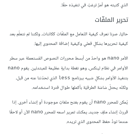
الذي كتبته هو أمرٌ ترغبُ في تنفيذه حقًا.
تحرير الملفّات
حاليًا، صرنا نعرف كيفية التّعامل مع الملفّات ككائنات، ولكننا لم نتعلّم بعد
كيفية تحريرها بشكلٍ فعلي وكيفية إضافة المحتوى إليها.
الأمر
هو واحدٌ من أبسط محررات النصوص المُستعملة عبر سطر
nano
الأوامر في نظام لينكس، وهو نقطة بدايةٍ عظيمة للمبتدئين. يقوم
nano
بتنفيذ الأوامر بشكلٍ شبيه ببرنامج
الذي تحدّثنا عنه من قبل،
less
ولكنّه يحتلّ شاشة الطرفيّة بأكملها طوال فترة استخدامه.
يُمكن للمحرر
أن يقوم بفتح ملفاتٍ موجودة أو إنشاء أخرى. إذا
nano
قررتَ إنشاء ملفٍ جديد، يمكنك تمرير اسمه للمحرر
الآن أو لاحقًا
nano
عندما تودُّ حفظ المحتوى الذي تريده.