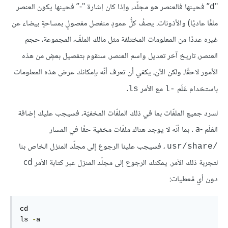
"
” فحينها فالعنصر هو مجلّد، وإذا كان إشارة "-” فحينها يكون العنصر
d
ملفًا عاديًا) والأذونات. يصفُ كلُّ عمودٍ منفصل مفصولٍ بمساحةٍ بيضاء عن
غيره عددًا من المعلومات المختلفة مثل مالك الملفّ، المجموعة، حجم
العنصر، تاريخ آخر تعديل واسم العنصر. سنقوم بتفصيل بعضٍ من هذه
الأمور لاحقًا، ولكن الآن، يكفي أن تعرف أنّه بإمكانك عرض هذه المعلومات
باستخدام عَلَم
مع الأمر
.
ls
-l
لسرد جميع الملفّات بما في ذلك الملفّات المخفيّة، فسيجب عليك إضافة
العَلَم -a . بما أنّه لا يوجد هناك ملفّات مخفية حقًا في المسار
، فسيجب علينا الرجوع إلى مجلّد المنزل الخاص بنا
/usr/share
لتجربة ذلك الأمر. يمكنك الرجوع إلى مجلّد المنزل عبر كتابة الأمر cd
دون أي مُعطيات:
cd

ls 
-
a