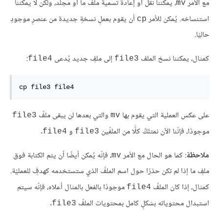
مع الأمر
، يمكننا نقل أو إعادة تسمية ملفٍّ ما أو مجلّد، ولكن لا يمكننا
mv
استنساخه. يُمكن للأمر
أن يقوم بعملِ نسخةٍ جديدة من عنصرٍ موجودٍ
cp
حاليًا.
كمثال، يمكننا نسخ الملف
إلى ملفٍ جديد يُدعى
:
file4
file3
cp file3 file4
على عكس العملية التي يقوم بها
والتي بعدها لن يبقى ملفّ
file3
mv
موجودًا، فإنّنا الآن نمتلكُ كلًّا من الملفّين
و
.
file4
file3
ملاحظة
: كما هو الحال مع الأمر
، فإنّه يُمكن أيضًا أن يتم الكتابة فوق
mv
ملفٍ ما إذا لم تكن حذرًا حول اسم الملفّ الذي ستستخدمه كهدفٍ للعمليّة.
كمثال، إذا كان الملفّ
موجودًا بالفعل بالمثال أعلاه، فإنّه سيتم
file4
استبدال محتوياته بشكلٍ كامل بمحتويات الملفّ
.
file3