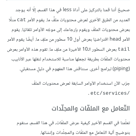
صحيحٌ أننا قمنا بالتركيز على أداة less في هذا القسم، إلّا أنه يوجد
العديد من الطرق الأخرى لعرض محتويات ملفٍّ ما. يقوم الأمر
مثلًا
cat
بعرض محتويات الملفّ ويقوم بإرجاعك إلى موجّه الأوامر تلقائيًا. يقوم
الأمر head افتراضيًا بعرض أول 10 سطورٍ من ملفٍ ما. أيضًا يقوم الأمر
بعرض السطور الـ10 الأخيرة من ملفٍ ما. تقوم هذه الأوامر بعرض
tail
محتويات الملفّات بطريقة تجعلها مناسبة للاستخدام لنقلها عبر الأنابيب
(piping) لبرامج أخرى. سنناقش هذا المفهوم في دليلٍ مستقبلي.
جرّب الآن استخدام الأوامر السابقة لعرض محتويات الملفّ
.
/etc/services
التّعامل مع الملفّات والمجلّدات
تعلّمنا في القسم الأخير كيفية عرض الملفّات، في هذا القسم، سنقوم
بتوضيح آلية التّعامل مع الملفّات والمجلّدات وإنشائها.