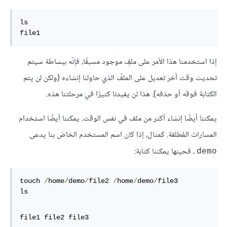
ls

file1
إذا استخدمنا هذا الأمر على ملفٍ موجود مسبقًا، فإنّه ببساطة سيتم
تحديث وقت آخر تعديل على الملفّ الذي حاولنا إنشاءه (ولكن لن يتم
الكتابة فوقه أو حذفه). هذا لن يفيدنا كثيرًا في مرحلتنا هذه.
يمكننا أيضًا إنشاء أكثر من ملف في نفس الوقت. يمكننا أيضًا استخدام
المسارات المُطلقة. كمثال، إذا كان اسم المستخدم الخاصّ بنا يدعى
، فحينها يمكننا كتابة:
demo
touch 
/
home
/
demo
/
file2 
/
home
/
demo
/
file3

ls
file1 file2 file3