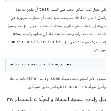
لكي يعمل الأمر السابق، يجب على المسار
أن يكون موجودًا
test
بالفعل. لإخبار
بأنّه يجب عليه إنشاء أيّ مساراتٍ ضرورية في
mkdir
طريقه إلى إنشاء مسارٍ مطلوب، يمكنك استخدام الخيار
معه. يسمحُ
-p
لك هذا بإنشاء مساراتٍ ومجلّدات متداخلة في خطوةٍ واحدة. يمكننا
إنشاء هيكلة مجلّدات تبدو مثل
some/other/directories
عبر كتابة:
mkdir 
-
p some
/
other
/
directories
سيقوم الأمر السابق بإنشاء مجلّد
أولًا، ثمّ
ثانيًا بداخله،
other
some
وأخيرًا مجلّد
بداخل هذين المجلّدين.
directories
نقل وإعادة تسمية الملفّات والمجلّدات باستخدام mv