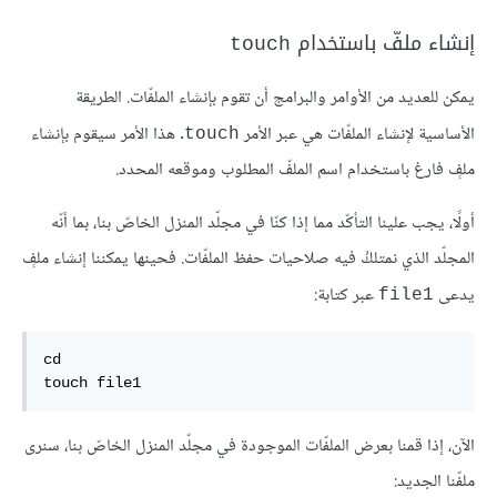
إنشاء ملفّ باستخدام
touch
يمكن للعديد من الأوامر والبرامج أن تقوم بإنشاء الملفّات. الطريقة
الأساسية لإنشاء الملفّات هي عبر الأمر
. هذا الأمر سيقوم بإنشاء
touch
ملفٍ فارغ باستخدام اسم الملفّ المطلوب وموقعه المحدد.
أولًا، يجب علينا التأكّد مما إذا كنّا في مجلّد المنزل الخاصّ بنا، بما أنّه
المجلّد الذي نمتلكُ فيه صلاحيات حفظ الملفّات. فحينها يمكننا إنشاء ملفٍ
يدعى
عبر كتابة:
file1
cd

touch file1
الآن، إذا قمنا بعرض الملفّات الموجودة في مجلّد المنزل الخاصّ بنا، سنرى
ملفّنا الجديد: