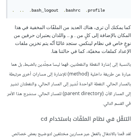
.
..
.
bash_logout  
.
bashrc  
.
profile
كما يمكنك أن ترى، هناك العديد من الملفّات المخفية في هذا 
المكان بالإضافة إلى كلٍ من . و .. واللذان يعتبران حرفين من 
نوعٍ خاص في نظام لينكس. ستجد غالبًا أنّه يتم تخزين ملفات 
الإعداد كملفات مخفيّة، كما في حالتنا هنا.
بالنسبة إلى إشارة النقطة والنقطتين، فهما ليسا مجلّدين بالضبط، بل هما
عبارة عن طريقة داخلية (method) للإشارة إلى مساراتٍ أخرى مرتبطة
بالمسار الحالي. النقطة الواحدة تُشير إلى المسار الحالي، والنقطتان تشير
إلى المسار الأبّ (parent directory) للمسار الحالي. سنشرح هذا الأمر
في القسم التالي.
التنقّل في نظام الملفّات باستخدام
cd
لقد قمنا بالانتقال بالفعل عبر مسارين مختلفين لتوضيح بعض خصائص