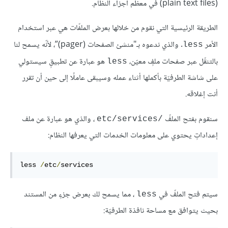
(plain text files) في معظم أجزاء النظام.
الطريقة الرئيسية التي نقوم من خلالها بعرض الملفّات هي عبر استخدام
الأمر
. والذي ندعوه بـ"منشئ الصفحات (pager)”، لأنّه يسمح لنا
less
بالتنقّل عبر صفحات ملفٍ معيّن،
هو عبارة عن تطبيقٍ سيستولي
less
على شاشة الطرفيّة بأكملها أثناء عمله وسيبقى عاملًا إلى حين أن تقرر
أنت إغلاقه.
سنقوم بفتح الملفّ
، والذي هو عبارة عن ملف
/etc/services
إعداداتٍ يحتوي على معلومات الخدمات التي يعرفها النظام:
less 
/
etc
/
services
سيتم فتح الملفّ في
، مما يسمح لك بعرض جزءٍ من المستند
less
بحيث يتوافق مع مساحة نافذة الطرفيّة: