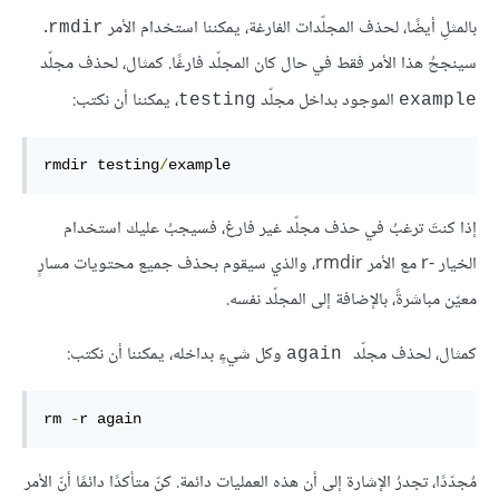
بالمثلِ أيضًا، لحذف المجلّدات الفارغة، يمكننا استخدام الأمر
.
rmdir
سينجحُ هذا الأمر فقط في حال كان المجلّد فارغًا. كمثال، لحذف مجلّد
الموجود بداخل مجلّد
، يمكننا أن نكتب:
testing
example
rmdir testing
/
example
إذا كنتَ ترغبُ في حذف مجلّد غير فارغ، فسيجبُ عليك استخدام
الخيار -r مع الأمر rmdir، والذي سيقوم بحذف جميع محتويات مسارٍ
معيّن مباشرةً، بالإضافة إلى المجلّد نفسه.
كمثال، لحذف مجلّد
وكل شيءٍ بداخله، يمكننا أن نكتب:
again
rm 
-
r again
مُجدّدًا، تجدرُ الإشارة إلى أن هذه العمليات دائمة. كنّ متأكدًا دائمًا أنّ الأمر