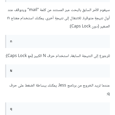
سيقوم الأمر السابق بالبحث عبر المستند عن كلمة "mail” ويتوقف عند
أول نتيجةٍ متوفرة. للانتقال إلى نتيجةٍ أخرى، يمكنك استخدام مفتاح n
الصغير (دون Caps Lock):
n
للرجوع إلى النتيجة السابقة، استخدام حرف N الكبير (مع Caps Lock):
N
عندما تريد الخروج من برنامج less، يمكنك ببساطة الضغط على حرف
:
q
q