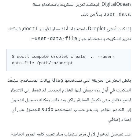
DigitalOcean، فيمكنك تمرير السكربت باستخدام سمة
بدلاً من ذلك.
user_data
إذا كنت تُنشئ Droplet باستخدام أداة سطر الأوامر
، فيمكنك
doctl
تمرير السكربت باستخدام خيار ‎--
:
user-data-file
$ doctl compute droplet create ... --user-
data-
file
 /path/
to
بغض النظر عن الطريقة التي تستخدمها لإضافة بيانات المستخدم، سيُنفّذ
السكربت في أول مرة يُشغّل فيها الخادم الجديد. قد تضطر إلى الانتظار
لبضع دقائق حتى تكتمل العملية، ولكن بعد ذلك، يمكنك تسجيل الدخول
إلى الخادم الخاص بك عبر حساب المستخدم
للحصول على أي
sudo
إعداد إضافي.
عند تسجيل الدخول لأول مرة، سيُطلب منك تغيير كلمة المرور الخاصة