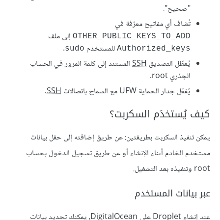
"صحيح".
تُضاف أي مفاتيح معرّفة في
إلى ملف
OTHER_PUBLIC_KEYS_TO_ADD
للمستخدم
.
sudo
Authorized_keys
يُعطّل التصديق
SSH
المستند إلى كلمة المرور في الحساب
الجذري root.
يُفعّل جدار الحماية UFW مع السماح باتصالات
SSH
.
كيف يُستخدَم السكربت؟
يمكن تنفيذ السكربت بطريقتين: عن طريق إضافته إلى حقل بيانات
مستخدم الخادم أثناء الإنشاء أو عن طريق تسجيل الدخول بحساب
root وتنفيذه بعد التشغيل.
عبر بيانات المستخدم
عند إنشاء Droplet على DigitalOcean، يمكنك تحديد بيانات