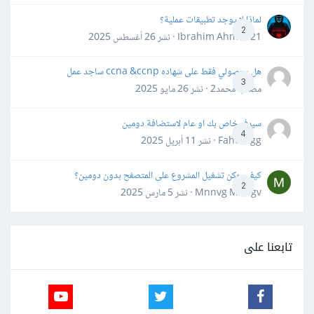
لماذا لا يوجد تطبيقات عملية؟
2
Ibrahim Ahmed21 · نشر
26 أغسطس 2025
هل بحصولي فقط على شهاده ccna &ccnp ساجد عمل
3
مصعب محمد2 · نشر
26 مايو 2025
سيرفر خاص بك او عام لاستضافة دومين
4
Fahd Ggg · نشر
11 أبريل 2025
كيف يمكن تشغيل المشروع على المتصفح بدون دومين؟
2
Mnnvg Mnbgv · نشر
5 مارس 2025
تابعنا على