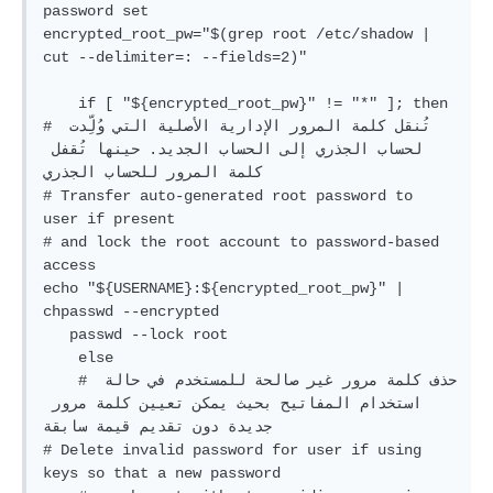
password set
encrypted_root_pw=
"
$(grep root /etc/shadow | 
cut --delimiter=: --fields=2)
"
if
 [ 
"
${encrypted_root_pw}
"
 != 
"*"
 ]; 
then
# تُنقل كلمة المرور الإدارية الأصلية التي وُلِّدت 
لحساب الجذري إلى الحساب الجديد. حينها تُقفل 
كلمة المرور للحساب الجذري 
# Transfer auto-generated root password to 
user if present
# and lock the root account to password-based 
access
echo
"
${USERNAME}
:
${encrypted_root_pw}
"
 | 
chpasswd --encrypted

   passwd --lock root

else
# حذف كلمة مرور غير صالحة للمستخدم في حالة 
استخدام المفاتيح بحيث يمكن تعيين كلمة مرور 
جديدة دون تقديم قيمة سابقة
# Delete invalid password for user if using 
keys so that a new password