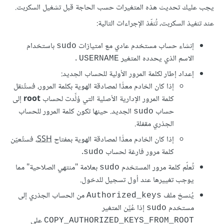
يجب عليك تحديث هذه المتغيرات حسب الحاجة قبل تشغيل السكربت.
عند تنفيذ السكربت، تُنفّذ الإجراءات التالية:
إنشاء حساب مستخدم عادي مع امتيازات
باستخدام
sudo
الاسم الذي يحدده المتغير
.
USERNAME
إعداد إطار لكلمة المرور الأولية للحساب الجديد:
إذا كان الخادم معدًّا لمصادقة الهوية بكلمة المرور، فستُنقل
كلمة المرور الإدارية الأصلية التي وُلِّدت لحساب
root
إلى
حساب
الجديد. حينها تكون كلمة المرور للحساب
sudo
الجذري مقفلة.
إذا كان الخادم معدًّا لمصادقة الهوية بمفتاح
SSH
، فستُعيّن
كلمة مرور فارغة لحساب
.
sudo
تُعلّم كلمة مرور المستخدم
بعلامة "منتهي الصلاحية" مما
sudo
يوجب تغييرها عند أول تسجيل للدخول.
يُنسخ ملف
من الحساب الجذري إلى
Authorized_keys
مستخدم
إذا عُيِّن المتغير
sudo
على
COPY_AUTHORIZED_KEYS_FROM_ROOT