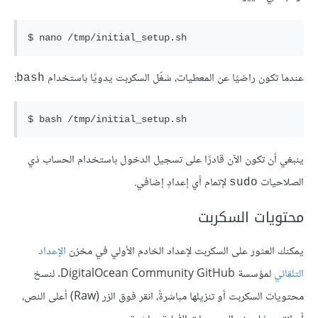
$ nano 
/tmp/i
عندما تكون راضيًا عن المعطيات، شغّل السكربت يدويًا باستخدام
:
bash
$ 
bash 
ينبغي أن تكون الآن قادرًا على تسجيل الدخول باستخدام الحساب ذي
الصلاحيات
لإتمام أي إعدادٍ إضافي.
sudo
محتويات السكربت
يمكنك العثور على السكربت لإعداد الخادم الأولي في مخزن
الإعداد
التلقائي
لمؤسسة DigitalOcean Community GitHub. لنسخ
محتويات السكربت أو تنزيلها مباشرةً، انقر فوق الزر (Raw) أعلى النص،