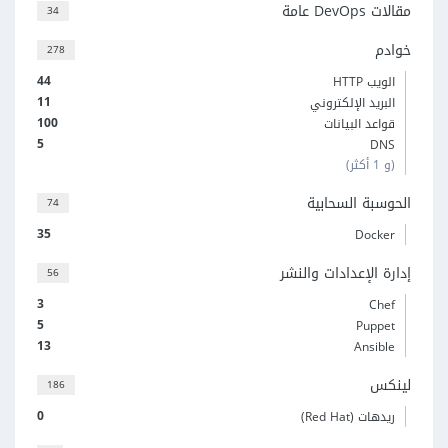
مقالات DevOps عامة
34
خوادم
278
44
الويب HTTP
11
البريد الإلكتروني
100
قواعد البيانات
5
DNS
(و 1 أكثر)
الحوسبة السحابية
74
35
Docker
إدارة الإعدادات والنشر
56
3
Chef
5
Puppet
13
Ansible
لينكس
186
0
ريدهات (Red Hat)