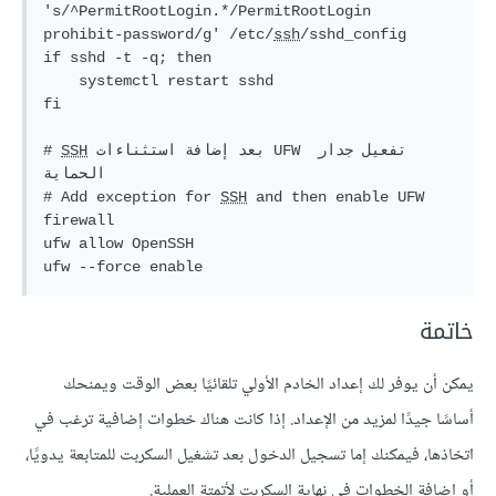
's/^PermitRootLogin.*/PermitRootLogin 
prohibit-password/g'
 /etc/
ssh
if
 sshd -t -q; 
then
fi
 بعد إضافة استثناءات UFW تفعيل جدار 
SSH
# 
الحماية 
# Add exception for 
SSH
 and then enable UFW 
firewall
ufw allow OpenSSH

ufw --force 
enable
خاتمة
يمكن أن يوفر لك إعداد الخادم الأولي تلقائيًا بعض الوقت ويمنحك
أساسًا جيدًا لمزيد من الإعداد. إذا كانت هناك خطوات إضافية ترغب في
اتخاذها، فيمكنك إما تسجيل الدخول بعد تشغيل السكربت للمتابعة يدويًا،
أو إضافة الخطوات في نهاية السكربت لأتمتة العملية.