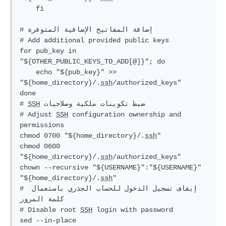
fi
# إضافة المفاتيح الإضافية المتوفرة
# Add additional provided public keys
for
 pub_key 
in
"
${OTHER_PUBLIC_KEYS_TO_ADD[@]}
"
; 
do
echo
"
${pub_key}
"
 >> 
"
${home_directory}
/.
ssh
/authorized_keys"
done
 ضبط تكوينات ملكية وصلاحيات 
SSH
# 
# Adjust 
SSH
 configuration ownership and 
permissions
chmod 0700 
"
${home_directory}
/.
ssh
"
chmod 0600 
"
${home_directory}
/.
ssh
/authorized_keys"
chown --recursive 
"
${USERNAME}
"
:
"
${USERNAME}
"
"
${home_directory}
/.
ssh
"
# إيقاف تسجيل الدخول للحساب الجذري باستعمال 
كلمة المرور
# Disable root 
SSH
 login with password
sed --in-place 