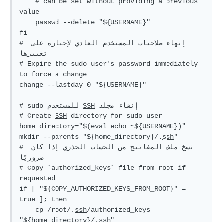
# can be set without providing a previous 
value
    passwd --delete 
"
${USERNAME}
"
fi
# إنهاء صلاحيات المستخدم العادي لإجباره على 
تغييرها
# Expire the sudo user's password immediately 
to force a change
change --lastday 0 
"
${USERNAME}
"
 إنشاء مجلد 
SSH
# sudo للمستخدم 
# Create 
SSH
 directory for sudo user
home_directory=
"
$(eval echo ~${USERNAME})
"
mkdir --parents 
"
${home_directory}
/.
ssh
"
# نسخ ملف المفاتيح من الحساب الجذري إذا كان 
ضروريًا
# Copy `authorized_keys` file from root if 
requested
if
 [ 
"
${COPY_AUTHORIZED_KEYS_FROM_ROOT}
"
 = 
true
 ]; 
then
    cp /root/.
ssh
/authorized_keys 
"
${home_directory}
/.
ssh
"