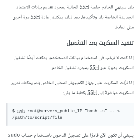
بك. سينهي الخادم جلسة
SSH
الحالية بمجرد تقديم بيانات الاعتماد
الجديدة الخاصة بك وتأكيدها. بعد ذلك، يمكنك إعادة
SSH
مرة أخرى
مثل العادة.
تنفيذ السكربت بعد التشغيل
إذا كنت لا ترغب في استخدام بيانات المستخدم، يمكنك أيضًا تشغيل
السكربت يدويًا عبر
SSH
بمجرد تشغيل الخادم.
إذا نزّلت السكربت على جهاز الكمبيوتر المحلي الخاص بك، يمكنك تمرير
السكربت مباشرةً إلى
SSH
بكتابة ما يلي:
$ 
ssh
 root
@servers_public_IP
"bash -s"
 -- < 
/path/to
/script/file
ينبغي أن تكون الآن قادرًا على تسجيل الدخول باستخدام حساب
sudo