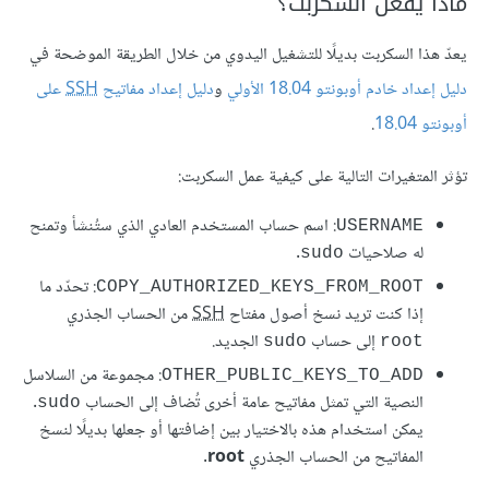
ماذا يفعل السكربت؟
يعدّ هذا السكربت بديلًا للتشغيل اليدوي من خلال الطريقة الموضحة في
دليل إعداد خادم أوبونتو 18.04 الأولي
و
دليل إعداد مفاتيح
SSH
على
أوبونتو 18.04
.
تؤثر المتغيرات التالية على كيفية عمل السكربت:
: اسم حساب المستخدم العادي الذي ستُنشأ وتمنح
USERNAME
له صلاحيات
.
sudo
: تحدّد ما
COPY_AUTHORIZED_KEYS_FROM_ROOT
إذا كنت تريد نسخ أصول مفتاح
SSH
من الحساب الجذري
إلى حساب
الجديد.
sudo
root
: مجموعة من السلاسل
OTHER_PUBLIC_KEYS_TO_ADD
النصية التي تمثل مفاتيح عامة أخرى تُضاف إلى الحساب
.
sudo
يمكن استخدام هذه بالاختيار بين إضافتها أو جعلها بديلًا لنسخ
المفاتيح من الحساب الجذري
root
.