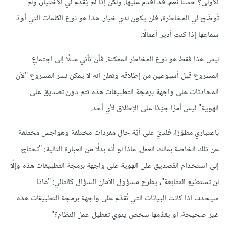
الأولى؟ حسنا نعم، قد أقدم عليها. ولكن إذا لم يُقدّم لي الاختيار، ولم
تُوضّح لي المخاطرة، فلن يكون لدي خيار. هذا هو نوع الكلمات التي أودّ
سماعها إذا كنت أدير أعمالًا.
ليس هذا فقط هو نوع المخاطر الممكنة. فأن تأتي مثلًا إلى اجتماعِ
المشروع قبل أسبوعين من إطلاقه وتعلن أنه لا يمكن نشر المشروع "لأن
المحادثات على واجهة برمجة التطبيقات هذه تتم دون تصديق على
الهوية" ليس أمرًا جيّدًا على الإطلاق لأي أحد.
باعتباري مطوّرًا، فلديّ على أيّة حال مفردات مختلفة وهواجس مختلفة
عن تلك الخاصة بمالك العمل. ماذا لو أنه بدلًا من العبارة التالية: "تحتاج
إلى استخدام التّصديق على الهوية على واجهة برمجة التطبيقات هذه وإلّا
لن تستطيع المتابعة"، يطرح مسؤول الأمان السؤال كالتالي: "ماذا
سيحدث إذا كانت البيانات التي تُقدّم على واجهة برمجة التطبيقات هذه
غير صحيحة، أو يقدّمها شخص ينوي تعطيل عمل النظام؟"