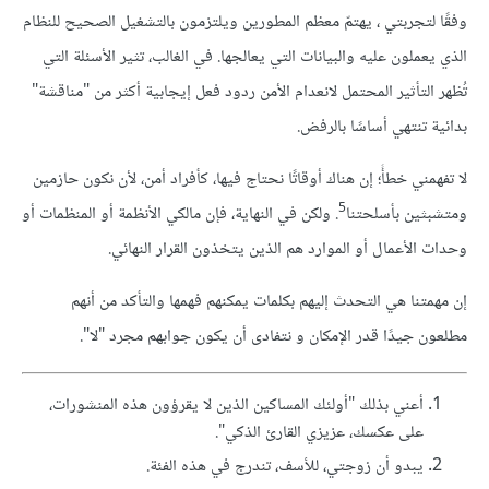
وفقًا لتجربتي ، يهتمّ معظم المطورين ويلتزمون بالتشغيل الصحيح للنظام
الذي يعملون عليه والبيانات التي يعالجها. في الغالب، تثير الأسئلة التي
تُظهر التأثير المحتمل لانعدام الأمن ردود فعل إيجابية أكثر من "مناقشة"
بدائية تنتهي أساسًا بالرفض.
لا تفهمني خطأً؛ إن هناك أوقاتًا نحتاج فيها، كأفراد أمن، لأن نكون حازمين
5
ومتشبثين بأسلحتنا
. ولكن في النهاية، فإن مالكي الأنظمة أو المنظمات أو
وحدات الأعمال أو الموارد هم الذين يتخذون القرار النهائي.
إن مهمتنا هي التحدث إليهم بكلمات يمكنهم فهمها والتأكد من أنهم
مطلعون جيدًا قدر الإمكان و نتفادى أن يكون جوابهم مجرد "لا".
أعني بذلك "أولئك المساكين الذين لا يقرؤون هذه المنشورات،
على عكسك، عزيزي القارئ الذكي".
يبدو أن زوجتي، للأسف، تندرج في هذه الفئة.