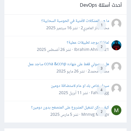
أحدث أسئلة DevOps
ما هي المشكلات الأمنية في الحوسبة السحابية؟
1
محمد فائز العامري2 · نشر
16 سبتمبر 2025
لماذا لا يوجد تطبيقات عملية؟
2
Ibrahim Ahmed21 · نشر
26 أغسطس 2025
هل بحصولي فقط على شهاده ccna &ccnp ساجد عمل
3
مصعب محمد2 · نشر
26 مايو 2025
سيرفر خاص بك او عام لاستضافة دومين
4
Fahd Ggg · نشر
11 أبريل 2025
كيف يمكن تشغيل المشروع على المتصفح بدون دومين؟
2
Mnnvg Mnbgv · نشر
5 مارس 2025