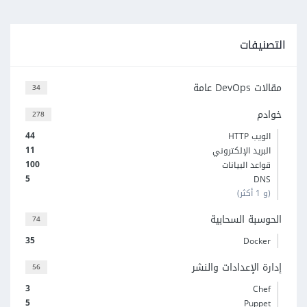
التصنيفات
مقالات DevOps عامة
34
خوادم
278
44
الويب HTTP
11
البريد الإلكتروني
100
قواعد البيانات
5
DNS
(و 1 أكثر)
الحوسبة السحابية
74
35
Docker
إدارة الإعدادات والنشر
56
3
Chef
5
Puppet