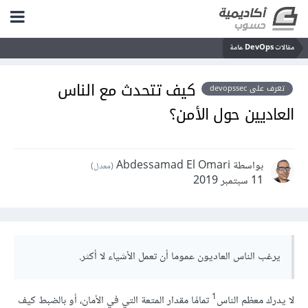
مقالات DevOps عامة
كيف تتحدث مع الناس
تعرف على devopssec
العاديين حول الأمن؟
بواسطة Abdessamad El Omari
(معدل)
11 سبتمبر 2019
يرغب الناس العاديون عموما أن تعمل الأشياء لا أكثر.
1
لا يدرك معظم الناس
تمامًا مقدار المتعة التي في الأمان، أو بالضبط كيف