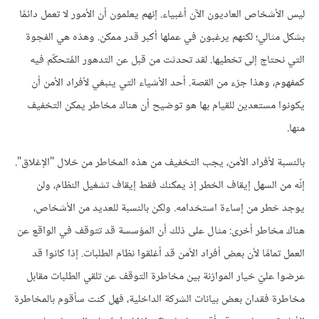
ليس الأشخاص العاديون الآن أغبياء. إنهم يعلمون أن الأمور لا تعمل دائمًا
بشكل مثالي؛ لكنهم يرغبون في عملها أكبر قدر ممكن. وهذه هي الفجوة
التي نحتاج إلى تخطيها. لقد تحدثت من قبل عن التدهور المُتحكّم فيه
كمفهوم، وهذا جزء من القصة. أحد الأشياء التي ينبغي لأفراد الأمن أن
يكونوا مستعدين للقيام بها هو توضيح أن هناك مخاطر يمكن التخفيف
منها.
بالنسبة لأفراد الأمن، يجب التخفيف من هذه المخاطر من خلال "الإغلاق".
إنّه من السهل إيقاف الخطر إذ يمكنك فقط إيقاف تشغيل النظام، ولن
يوجد خطر من إساءة استخدامه. ولكن بالنسبة للعديد من الأشخاص،
هناك مخاطر أخرى: مثال على ذلك أن المؤسسة قد تتوقف في الواقع عن
العمل تمامًا لأن بعض أفراد الأمن قد أغلقوا نظام الطلبات. إذا كانوا قد
عرضوا عليّ خيار الموازنة بين مخاطرة التوقف عن تلقي الطلبات مقابل
مخاطرة فقدان بعض بيانات الشركة الداخلية، فهل كنت سأقوم بالمخاطرة