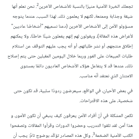
2
تجعلك الخبرة الأمنية مثيرًا بالنسبة للأشخاص الآخرين
. نحن نعلم أنها
شيقة وجذابة وممتعة، لكنهم لا يعلمون ذلك. لهذا السبب، عندما يتوجه
مسؤولو الأمن إلى الأشخاص الآخرين (دعنا نسميهم "أشخاصًا عاديين"
لأغراض هذه المقالة)، ويقولون لهم إنهم يفعلون شيئًا خاطئًا، ولا يمكنهم
إطلاق منتجهم، أو نشر طلباتهم، أو أنه يجب عليهم التوقف عن استلام
طلبات المبيعات على الفور وربما خلال اليومين المقبلين حتى يتم إصلاح
ذلك، عندها قد لا يتفاعل هؤلاء الأشخاص العاديون دائمًا بمستوى
الامتنان الذي نعتقد أنّه مناسب.
في بعض الأحيان، في الواقع، سيعرضون ردودًا سلبية، قد تكون حتى
شخصية، على هذه الاقتراحات.
تكمن المشكلة في أنّ أفراد الأمن يعرفون كيف ينبغي أن تكون الأمور، و
هذا آمن. لقد تلقوا التدريب وحضروا الدورات وقرأوا المقالات وتصفحوا
3
الكتب الأمنية الضخمة
، وكل هذه المصادر تؤكّد بوضوح تامٍّ: يجب أن