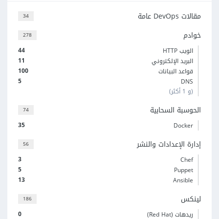
مقالات DevOps عامة
34
خوادم
278
44
الويب HTTP
11
البريد الإلكتروني
100
قواعد البيانات
5
DNS
(و 1 أكثر)
الحوسبة السحابية
74
35
Docker
إدارة الإعدادات والنشر
56
3
Chef
5
Puppet
13
Ansible
لينكس
186
0
ريدهات (Red Hat)