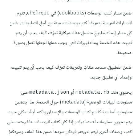
ضمنَ مسار
كتب الوصفات
(cookbooks) في chef-repo, تقوم
المسارات الفرعية بتعريف كتب وصفات معينة من أجل التطبيقات. ضمنَ
كل مسار إعداد تطبيقٍ منفصل هناك هيكلية تعرّف كيف يجب أن يتم
تثبيت هذه الخدمة ومالتغييرات التي يجب عملها لجعلها تعمل بصورة
صحيحة.
ضمنّ التطبيق، ستجد ملفاتٍ وتعريفاتٍ تعرّف كيف يجب أن يتم تثبيت
وإعداد أي تطبيق جديد.
يحتوي ملف
أو
على
metadata.json
metadata.rb
معلومات البيانات الوصفية (metadata) حول الخدمة. هذا يتضمن
معلوماتٍ أساسية كاسم كتاب الوصفات والإصدار، ولكنه أيضًا مكان حيث
يتم تخزين معلومات الاعتماديات. إذا كان كتاب الو
صفات
هذا يعتمد على
كتب
وصفات
أخرى ليتم تثبيته، فيمكن سردها ضمن هذا الملف وسيتكفل