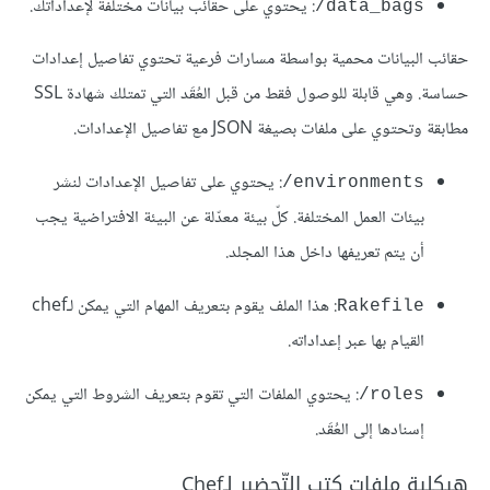
: يحتوي على حقائب بيانات مختلفة لإعداداتك.
data_bags/
حقائب البيانات محمية بواسطة مسارات فرعية تحتوي تفاصيل إعدادات
حساسة. وهي قابلة للوصول فقط من قبل العُقَد التي تمتلك شهادة SSL
مطابقة وتحتوي على ملفات بصيغة JSON مع تفاصيل الإعدادات.
: يحتوي على تفاصيل الإعدادات لنشر
environments/
بيئات العمل المختلفة. كلّ بيئة معدّلة عن البيئة الافتراضية يجب
أن يتم تعريفها داخل هذا المجلد.
: هذا الملف يقوم بتعريف المهام التي يمكن لـchef
Rakefile
القيام بها عبر إعداداته.
: يحتوي الملفات التي تقوم بتعريف الشروط التي يمكن
roles/
إسنادها إلى العُقَد.
هيكلية ملفات
كتب التّحضير
لـChef