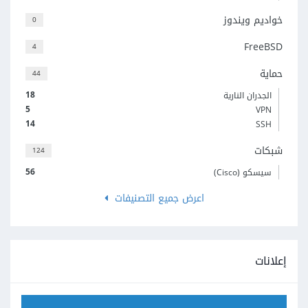
خواديم ويندوز
0
FreeBSD
4
حماية
44
18
الجدران النارية
5
VPN
14
SSH
شبكات
124
56
سيسكو (Cisco)
اعرض جميع التصنيفات
إعلانات