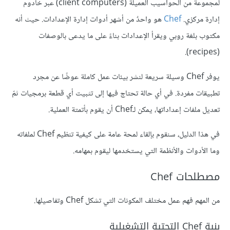
لمجموعة من الحواسيب العميلة (client computers) عبر خادوم
إدارة مركزي.
Chef
هو واحدٌ من أشهر أدوات إدارة الإعدادات. حيث أنه
مكتوب بلغة روبي ويقرأ الإعدادات بناءً على ما يدعى بالوصفات
(recipes).
يوفر
Chef
وسيلة سريعة لنشر بيئات عمل كاملة عوضًا عن مجرد
تطبيقات مفردة. في أي حالة تحتاج فيها إلى تثبيت أي قطعة برمجيات ثمّ
تعديل ملفات إعداداتها، يمكن لـChef أن يقوم بأتمتة العملية.
في هذا الدليل، سنقوم بإلقاء لمحة عامة على كيفية تنظيم Chef لملفاته
وما الأدوات والأنظمة التي يستخدمها ليقوم بمهامه.
مصطلحات Chef
من المهم فهم عمل مختلف المكونات التي تشكل Chef وتفاصيلها.
بنية Chef التحتية التشغيلية