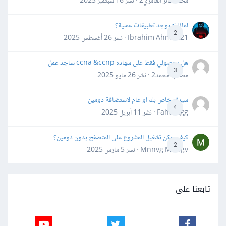
محمد فائز العامري2 · نشر
16 سبتمبر 2025
لماذا لا يوجد تطبيقات عملية؟
2
Ibrahim Ahmed21 · نشر
26 أغسطس 2025
هل بحصولي فقط على شهاده ccna &ccnp ساجد عمل
3
مصعب محمد2 · نشر
26 مايو 2025
سيرفر خاص بك او عام لاستضافة دومين
4
Fahd Ggg · نشر
11 أبريل 2025
كيف يمكن تشغيل المشروع على المتصفح بدون دومين؟
2
Mnnvg Mnbgv · نشر
5 مارس 2025
تابعنا على