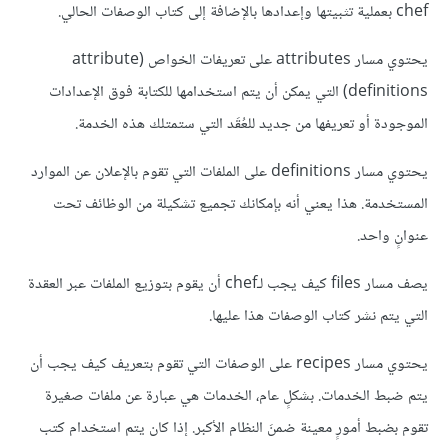
chef بعملية تثبيتها وإعدادها بالإضافة إلى كتاب الو
صفات
الحالي.
يحتوي
مسار attributes على تعريفات الخواص (attribute
definitions) التي يمكن أن يتم استخدامها للكتابة فوق الإعدادات
الموجودة أو تعريفها من جديد للعُقَد التي ستمتلك هذه الخدمة.
يحتوي
مسار definitions على الملفات التي تقوم بالإعلان عن الموارد
المستخدمة. هذا يعني أنه بإمكانك تجميع تشكيلة من الوظائف تحت
عنوانٍ واحد.
يصف
مسار files كيف يجب لـchef أن يقوم بتوزيع الملفات عبر العقدة
التي يتم نشر كتاب الو
صفات
هذا عليها.
يحتوي
مسار recipes على الوصفات التي تقوم بتعريف كيف يجب أن
يتم ضبط الخدمات. بشكلٍ عام، الخدمات هي عبارة عن ملفات صغيرة
تقوم بضبط أمورٍ معينة ضمنَ النظام الأكبر. إذا كان يتم استخدام كتب