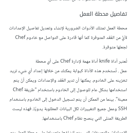
تفاصيل محطة العمل
محطة العمل تمتلك الأدوات الضرورية لإنشاء وتعديل تفاصيل الإعدادات
لأيٍّ من العُقَد المتوفرة كما أنها قادرة على التواصل مع خادوم Chef
لجعلها متوفرة.
تُعتبر
أداة knife
أداة مهمة لإدارة Chef على أي محطة
عمل . تُستخدم
هذه الأداة
كبوابة يمكنك من خلالها إعداد أي شيء تريد
تخزينه على الخادوم. يمكنها أن تدير العُقَد والإعدادات ويمكن أنّ يتم
استخدامها بشكل عام للوصول إلى الخادوم باستخدام "طريقة Chef
معينة". بينما من الممكن أن يتم تسجيل الدخول إلى الخادوم باستخدام
SSH وعمل جميع التغييرات لكل البيانات المطلوبة يدويًا، فهذه ليست
الطريقة المثلى التي ينصح نظام Chef باستخدامها.
الإعدادات والتعريفات التي يتم إنشاؤها وتعديلها على محطة العمل يتم