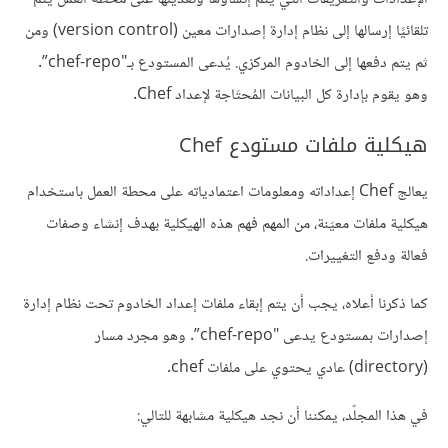
تلقائيًا إرسالها إلى نظام إدارة إصدارات معين (version control) ومن
ثم يتم دفعها إلى الخادوم المركزي. يُدعى المستودع بـ"chef-repo”.
وهو يقوم بإدارة كل البيانات المُحتَاجة لإعداد Chef.
هيكلية ملفات مستودع Chef
يعالج
Chef
إعداداته ومعلومات اعتمادياته على محطة العمل باستخدام
هيكلية ملفات معيَنة، من المهم فهم هذه الهيكلية بهدف إنشاء وصفات
فعالة ودفع التغييرات.
كما ذكرنا أعلاه، يجب أن يتم إبقاء
ملفات إعداد الخادوم
تحت نظام إدارة
إصدارات بمستودع يدعى "chef-repo”. وهو مجرد مسار
(directory) عادي يحتوي على ملفات chef.
في هذا المجلّد، يمكننا أن نجد هيكلية مشابهة للتالي: