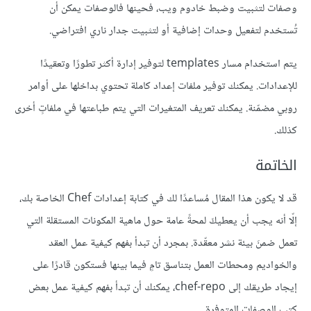
وصفات
لتثبيت وضبط خادوم ويب، فحينها فالوصفات يمكن أن
تُستخدم لتفعيل وحدات إضافية أو لتثبيت جدار ناري افتراضي.
يتم استخدام مسار templates لتوفير إدارة أكثر تطورًا وتعقيدًا
للإعدادات. يمكنك توفير ملفات إعداد كاملة تحتوي بداخلها على أوامر
روبي مضمّنة. يمكنك تعريف المتغيرات التي يتم طباعتها في ملفاتٍ أخرى
كذلك.
الخاتمة
قد لا يكون هذا المقال مُساعدًا لك في كتابة إعدادات Chef الخاصة بك،
إلّا أنه يجب أن يعطيكَ لمحةً عامة حول ماهية المكونات المستقلة التي
تعمل ضمنَ بيئة نشر معقّدة. بمجرد أن تبدأ بفهم كيفية عمل العقد
والخواديم ومحطات العمل بتناسق تامٍ فيما بينها فستكون قادرًا على
إيجاد طريقك إلى chef-repo، يمكنك أن تبدأ بفهم كيفية عمل بعض
كتب الوصفات
المتوفرة.