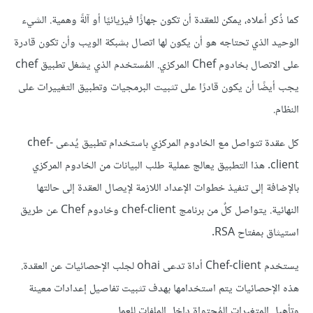
كما ذُكر أعلاه، يمكن للعقدة أن تكون جهازًا فيزيائيًا أو آلةً وهمية. الشيء
الوحيد الذي تحتاجه هو أن يكون لها اتصال بشبكة الويب وأن تكون قادرة
على الاتصال بخادوم Chef المركزي. المُستخدم الذي يشغل تطبيق chef
يجب أيضًا أن يكون قادرًا على تثبيت البرمجيات وتطبيق التغييرات على
النظام.
كل عقدة تتواصل مع الخادوم المركزي باستخدام تطبيق يُدعى chef-
client. هذا التطبيق يعالج عملية طلب البيانات من الخادوم المركزي
بالإضافة إلى تنفيذ خطوات الإعداد اللازمة لإيصال العقدة إلى حالتها
النهائية. يتواصل كلٌ من برنامج chef-client وخادوم Chef عن طريق
استيثاق بمفتاح RSA.
يستخدم
Chef-client
أداة تدعى ohai لجلب الإحصائيات عن العقدة.
هذه الإحصائيات يتم استخدامها بهدف تثبيت تفاصيل إعدادات معينة
وتأهيل المتغيرات المُحتواة داخل الملفات للعمل.