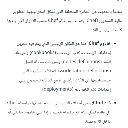
سنبدأ بالحديث عن النماذج المختلفة التي تُشكل استراتيجية التطوير
عالية المستوى لـChef. يتم تقسيم نظام Chef حسب الأدوار التي يلعبها
كل حاسوب أو آلة:
خادوم Chef
: هذا هو المكان الرئيسي الذي يتم فيه تخزين
إعدادات الوصفات،
كتب الوصفات
(cookbooks) وتعريفات
العُقَد (nodes definitions) وتعريفات محطة العمل
(workstation definitions). إنّه الآلة المركزية التي
ستستخدمها كل الآلات الأخرى ضمن الشبكة للحصول على
إعدادات نشر الخواديم (deployments).
عُقَد Chef
: وهي أهداف النشر التي سيتم ضبطها بواسطة Chef.
كل عقدة تمثّل بيئة آلة منفصلة مُحتواة إمّا على خادوم حقيقي أو
داخل آلة وهمية.