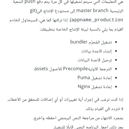
هي التعليمات التي سيتم تشغيلها في كل مرة يتم دفع push الشعبة
الرئيسية master branch إلى مستودع الإنتاج في(git
(
. إذا تركتها كما هي، فسيحاول الخادم
appname_production
القيام بما يلي بالنسبة لبيئة الإنتاج الخاصة بتطبيقك:
تشغيل المُحزّم bundler
إنشاء قاعدة بيانات
ترحيل قاعدة البيانات
الترجمة الأوليةPrecompile للأصول assets
إعادة تشغيل Puma
إعادة تشغيل Nginx
إذا كنت ترغب في إجراء أية تغييرات أو أي إضافات للتحقق من الأخطاء،
لا تتردد في القيام بذلك.
بمجرد الانتهاء من مراجعة النص البرمجي احفظه واخرج.
بعد ذلك، اجعل البرنامج النصي قابلًا للتنفيذ: