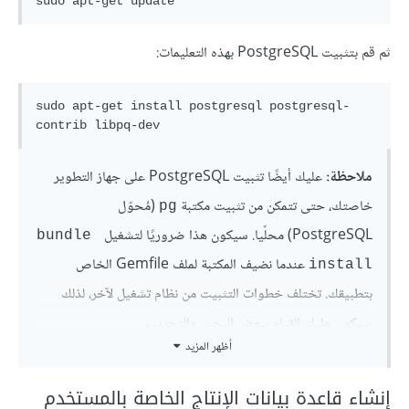
sudo apt-get update
ثم قم بتثبيت PostgreSQL بهذه التعليمات:
sudo apt-get install postgresql postgresql-
ملاحظة:
عليك أيضًا تثبيت PostgreSQL على جهاز التطوير
خاصتك، حتى تتمكن من تثبيت مكتبة
(مُحوّل
pg
PostgreSQL) محلّيا. سيكون هذا ضروريًا لتشغيل
bundle 
عندما نضيف المكتبة لملف Gemfile الخاص
install
بتطبيقك. تختلف خطوات التثبيت من نظام تشغيل لآخر، لذلك
سيكون عليك القيام ببعض البحث والتجريب.
أظهر المزيد
إنشاء قاعدة بيانات الإنتاج الخاصة بالمستخدم