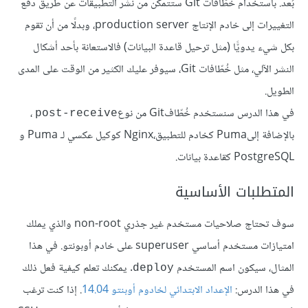
بُعد. باستخدام خُطّافات Git ستتمكن من نشر التطبيقات عن طريق دفع
التغييرات إلى خادم الإنتاج production server، وبدلًا من أن تقوم
بكل شيء يدويًّا (مثل ترحيل قاعدة البيانات) فالاستعانة بأحد أشكال
النشر الآلي، مثل خُطّافات Git، سيوفر عليك الكثير من الوقت على المدى
الطويل.
في هذا الدرس سنستخدم خُطّافGit من نوع
،
post-receive
بالإضافة إلىPuma كخادم للتطبيق،Nginx كوكيل عكسي لـ Puma و
PostgreSQL كقاعدة بيانات.
المتطلبات الأساسية
سوف تحتاج صلاحيات مستخدم غير جذري non-root والذي يملك
امتيازات مستخدم أساسي superuser على خادم أوبونتو. في هذا
المثال، سيكون اسم المستخدم
. يمكنك تعلم كيفية فعل ذلك
deploy
في هذا الدرس:
الإعداد الابتدائي لخادوم أوبنتو 14.04
. إذا كنت ترغب