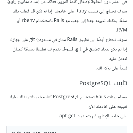
في النشر دون الحاجة لإدخال كلمة المرور، فتأكد من إعداد مفاتيح
SSH
.
سوف تحتاج إلى تثبيت Ruby على خادمك. إذا لم تكن قد فعلت ذلك
سلفًا، يمكنك تثبيته جنبًا إلى جنب مع Rails باستخدام rbenv أو
RVM.
سوف تحتاج أيضًا إلى تطبيق Rails مُدار في مستودع git على جهازك.
إذا لم يكن لديك تطبيق في git، فسوف نقدم لك تطبيقًا بسيطًا كمثال
لتعمل عليه.
لنبدأ على بركة الله.
تثبيت PostgreSQL
معظم بيئات Rails تستخدم PostgreSQL كقاعدة بيانات، لذلك عليك
تثبيته على خادمك الآن.
على خادم الإنتاج، قم بتحديث apt-get: