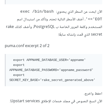
الآن ابحث عن السطر الذي يحتوي:
exec /bin/bash 
. أضف الأسطر التالية تحته، وتأكد من استبدال اسم
<<'EOT'
المستخدم وكلمة المرور الخاصة ب PostgreSQL، وأضف كذلك rake
secret الذي قمت بإنشائه سابقًا:
puma.conf excerpt 2 of 2
  export APPNAME_DATABASE_USER='appname'

  export 
APPNAME_DATABASE_PASSWORD='appname_password'

  export 
احفظ واخرج.
الآن انسخ النصوص في مجلد خدمات الإطلاق Upstart services: