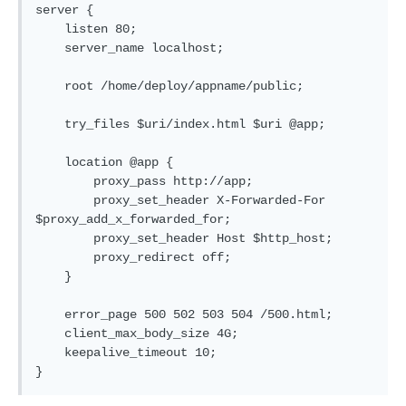
server {

    listen 80;

    server_name localhost;

    root /home/deploy/appname/public;

    try_files $uri/index.html $uri @app;

    location @app {

        proxy_pass http://app;

        proxy_set_header X-Forwarded-For 
$proxy_add_x_forwarded_for;

        proxy_set_header Host $http_host;

        proxy_redirect off;

    }

    error_page 500 502 503 504 /500.html;

    client_max_body_size 4G;

    keepalive_timeout 10;
