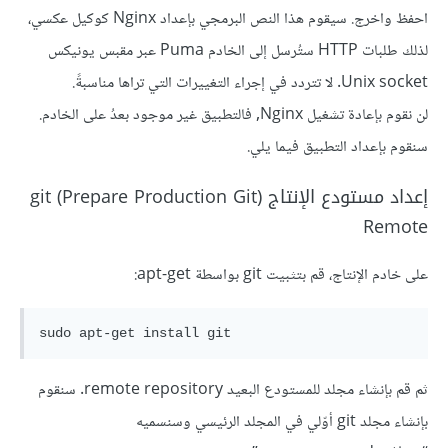
احفظ واخرج. سيقوم هذا النص البرمجي بإعداد Nginx كوكيل عكسي،
لذلك طلبات HTTP ستُرسل إلى الخادم Puma عبر مقبس يونيكس
Unix socket. لا تتردد في إجراء التغييرات التي تراها مناسبةً.
لن نقوم بإعادة تشغيل Nginx, فالتطبيق غير موجود بعدُ على الخادم.
سنقوم بإعداد التطبيق فيما يلي.
إعداد مستودع الإنتاج (git (Prepare Production Git
Remote
على خادم الإنتاج، قم بتثبيت git بواسطة apt-get:
ثم قم بإنشاء مجلد للمستودع البعيد remote repository. سنقوم
بإنشاء مجلد git أوّلي في المجلد الرئيسي وسنسميه