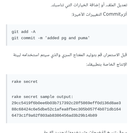
تعديل الملف، أو إضافة الخيارات التي تناسبك.
ألزمCommit التغييرات الأخيرة:
git add -A

قبل الاستمرار، قم بتوليد المفتاح السري والذي سيتم استخدامه لبيئة
الإنتاج الخاصة بتطبيقك:
rake secret sample output:

29cc5419f6b0ee6b03b717392c28f5869eff0d136d8ae3
88c68424c6e5dbe52c1afea8fbec305b057f4b071db164
سوف تنسخ المُخرجات وتستخدمها لتحديد القيمة