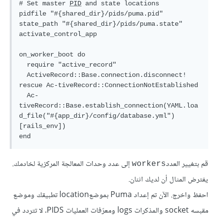
# Set master 
PID
 and state locations

pidfile "#{shared_dir}/pids/puma.pid"

state_path "#{shared_dir}/pids/puma.state"

activate_control_app

on_worker_boot do

  require "active_record"

  ActiveRecord::Base.connection.disconnect! 
rescue Ac-tiveRecord::ConnectionNotEstablished

  Ac-
tiveRecord::Base.establish_connection(YAML.loa
d_file("#{app_dir}/config/database.yml")
[rails_env])

قم بتغيير العدد
إلى عدد وحدات المعالجة المركزية لخادمك.
workers
يفترض المثال أن لديك اثنان.
احفظ واخرج. الآن تم إعداد Puma بموضعlocation تطبيقك وموضع
مقبسه socket والمذكرات logs ومعرّفات العمليات PIDS. لا تتردد في