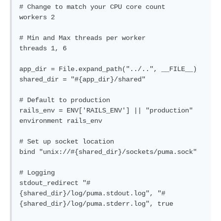
# Change to match your CPU core count

workers 2

# Min and Max threads per worker

threads 1, 6

app_dir = File.expand_path("../..", __FILE__)

shared_dir = "#{app_dir}/shared"

# Default to production

rails_env = ENV['RAILS_ENV'] || "production"

environment rails_env

# Set up socket location

bind "unix://#{shared_dir}/sockets/puma.sock"

# Logging

stdout_redirect "#
{shared_dir}/log/puma.stdout.log", "#
{shared_dir}/log/puma.stderr.log", true
