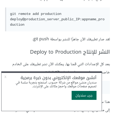
git remote add production 
deploy@production_server_public_IP:appname_pro
لقد صار تطبيقك الآن جاهزًا للنشر بواسطة git push.
النشر للإنتاج Deploy to Production
بعد كل الإعدادات التي قمنا بها، يمكنك الآن نشر تطبيقك على الخادم
خاصتك عن طريق تشغيل تعليمات git التالية:
هذا سيدفع push شعبتك الرئيسية المحلية local master branch
إلى مستودع الإنتاج البعيد production remote الذي قمت بإنشائه