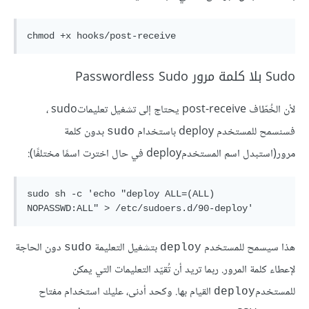
Sudo بلا كلمة مرور Passwordless Sudo
لأن الخُطّاف post-receive يحتاج إلى تشغيل تعليماتsudo ،
فسنسمح للمستخدم deploy باستخدام
بدون كلمة
sudo
مرور(استبدل اسم المستخدمdeploy في حال اخترت اسمًا مختلفًا):
sudo sh -c 'echo "deploy ALL=(ALL) 
هذا سيسمح للمستخدم
بتشغيل التعليمة
دون الحاجة
sudo
deploy
لإعطاء كلمة المرور. ربما تريد أن تُقيّد التعليمات التي يمكن
للمستخدم
القيام بها. وكحد أدنى، عليك استخدام مفتاح
deploy