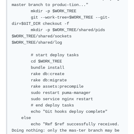
master branch to produc-tion..."

        mkdir -p $WORK_TREE

        git --work-tree=$WORK_TREE --git-
dir=$GIT_DIR checkout -f

        mkdir -p $WORK_TREE/shared/pids 
$WORK_TREE/shared/sockets 
$WORK_TREE/shared/log

        # start deploy tasks

        cd $WORK_TREE

        bundle install

        rake db:create

        rake db:migrate

        rake assets:precompile

        sudo restart puma-manager

        sudo service nginx restart

        # end deploy tasks

        echo "Git hooks deploy complete"

    else

        echo "Ref $ref successfully received.  
Doing nothing: only the mas-ter branch may be 