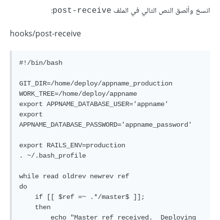
انسخ وألصق النص التالي في الملف
:
post-receive
hooks/post-receive
#!/bin/bash

GIT_DIR=/home/deploy/appname_production

WORK_TREE=/home/deploy/appname

export APPNAME_DATABASE_USER='appname'

export 
APPNAME_DATABASE_PASSWORD='appname_password'

export RAILS_ENV=production

. ~/.bash_profile

while read oldrev newrev ref

do

    if [[ $ref =~ .*/master$ ]];

    then

        echo "Master ref received.  Deploying 