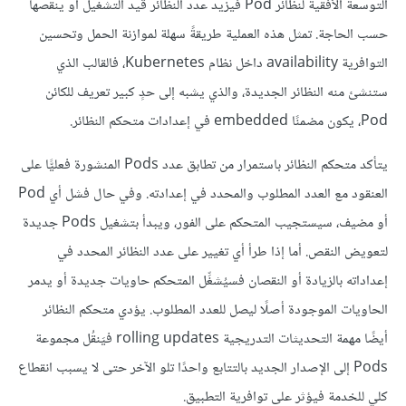
التوسعة الأفقية لنظائر Pod فيزيد عدد النظائر قيد التشغيل أو ينقصها
حسب الحاجة. تمثل هذه العملية طريقةً سهلة لموازنة الحمل وتحسين
التوافرية availability داخل نظام Kubernetes، فالقالب الذي
ستنشئ منه النظائر الجديدة، والذي يشبه إلى حدٍ كبير تعريف للكائن
Pod، يكون مضمنًا embedded في إعدادات متحكم النظائر.
يتأكد متحكم النظائر باستمرار من تطابق عدد Pods المنشورة فعليًّا على
العنقود مع العدد المطلوب والمحدد في إعدادته. وفي حال فشل أي Pod
أو مضيف، سيستجيب المتحكم على الفور، ويبدأ بتشغيل Pods جديدة
لتعويض النقص. أما إذا طرأ أي تغيير على عدد النظائر المحدد في
إعداداته بالزيادة أو النقصان فسيُشغِّل المتحكم حاويات جديدة أو يدمر
الحاويات الموجودة أصلًا ليصل للعدد المطلوب. يؤدي متحكم النظائر
أيضًا مهمة التحديثات التدريجية rolling updates فيَنقُل مجموعة
Pods إلى الإصدار الجديد بالتتابع واحدًا تلو الآخر حتى لا يسبب انقطاع
كلي للخدمة فيؤثر على توافرية التطبيق.