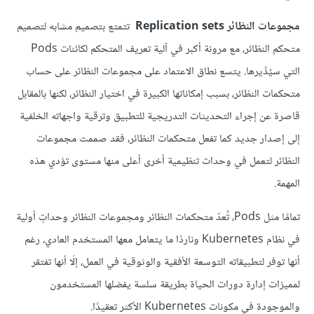
مجموعات النظائر Replication sets
تتمتع بتصميم مشابه لتصميم
متحكم النظائر، مع مرونة أكبر في آلية تعريف المتحكم لكائنات Pods
التي سيُدِّيرها. يتسع نطاق الاعتماد على مجموعات النظائر على حساب
متحكمات النظائر، بسبب إمكاناتها الكبيرة في اختيار النظائر، لكنها بالمقابل
قاصرة عن إجراء التحديثات التدريجية للتطبيق وترقية واجهاته الخلفية
إلى إصدار جديد كما تفعل متحكمات النظائر، فقد صممت مجموعات
النظائر لتعمل في وحدات تنظيمية أخرى أعلى منها مستوى تؤدي هذه
المهمة.
تمامًا مثل Pods، تُعدّ متحكمات النظائر ومجموعات النظائر وحداتٍ أولية
في نظام Kubernetes وناردًا ما يتعامل معها المستخدم العادي، رغم
أنها توفر لتطبيقاته التوسعة الأفقية والوثوقية في العمل، إلَا أنها تفتقر
لمميزات إدارة دورات الحياة بطريقة سلسة يفضلها المستخدمون
والموجودة في مكونات Kubernetes الأكثر تعقيدًا.