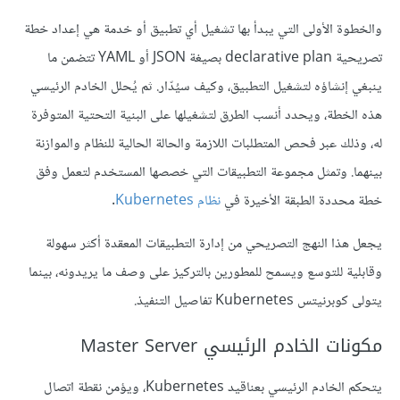
والخطوة الأولى التي يبدأ بها تشغيل أي تطبيق أو خدمة هي إعداد خطة
تصريحية declarative plan بصيغة JSON أو YAML تتضمن ما
ينبغي إنشاؤه لتشغيل التطبيق، وكيف سيُدّار. ثم يُحلل الخادم الرئيسي
هذه الخطة، ويحدد أنسب الطرق لتشغيلها على البنية التحتية المتوفرة
له، وذلك عبر فحص المتطلبات اللازمة والحالة الحالية للنظام والموازنة
بينهما. وتمثل مجموعة التطبيقات التي خصصها المستخدم لتعمل وفق
خطة محددة الطبقة الأخيرة في
نظام Kubernetes
.
يجعل هذا النهج التصريحي من إدارة التطبيقات المعقدة أكثر سهولة
وقابلية للتوسع ويسمح للمطورين بالتركيز على وصف ما يريدونه، بينما
يتولى كوبرنيتس Kubernetes تفاصيل التنفيذ.
مكونات الخادم الرئيسي Master Server
يتحكم الخادم الرئيسي بعناقيد Kubernetes، ويؤمن نقطة اتصال