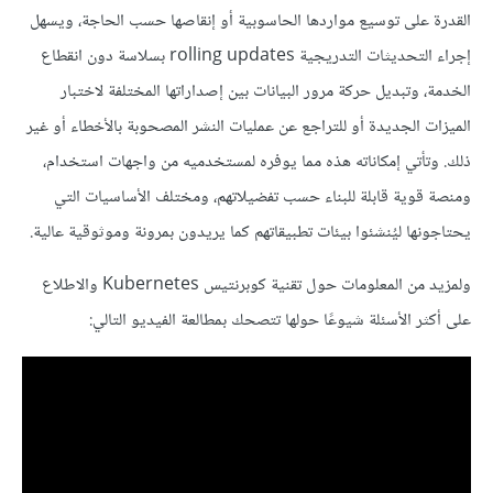
القدرة على توسيع مواردها الحاسوبية أو إنقاصها حسب الحاجة، ويسهل
إجراء التحديثات التدريجية rolling updates بسلاسة دون انقطاع
الخدمة، وتبديل حركة مرور البيانات بين إصداراتها المختلفة لاختبار
الميزات الجديدة أو للتراجع عن عمليات النشر المصحوبة بالأخطاء أو غير
ذلك. وتأتي إمكاناته هذه مما يوفره لمستخدميه من واجهات استخدام،
ومنصة قوية قابلة للبناء حسب تفضيلاتهم، ومختلف الأساسيات التي
يحتاجونها ليُنشئوا بيئات تطبيقاتهم كما يريدون بمرونة وموثوقية عالية.
ولمزيد من المعلومات حول تقنية كوبرنتيس Kubernetes والاطلاع
على أكثر الأسئلة شيوعًا حولها تتصحك بمطالعة الفيديو التالي: