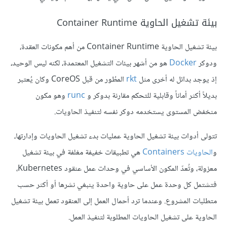
بيئة تشغيل الحاوية Container Runtime
بيئة تشغيل الحاوية Container Runtime من أهم مكونات العقدة،
ودوكر
Docker
هو من أشهر بيئات التشغيل المعتمدة، لكنه ليس الوحيد،
إذ يوجد بدائل له أخرى مثل
rkt
المطُور من قبل CoreOS وكان يُعتبر
بديلاً أكثر أماناً وقابلية للتحكم مقارنة بدوكر و
runc
وهو مكون
منخفض المستوى يستخدمه دوكر نفسه لتنفيذ الحاويات.
تتولى أدوات بيئة تشغيل الحاوية عمليات بدء تشغيل الحاويات وإدارتها،
و
الحاويات Containers
هي تطبيقات خفيفة مغلفة في بيئة تشغيل
معزولة، وتُعدّ المكون الأساسي في وحدات عمل عنقود Kubernetes،
فتشتمل كل وحدة عمل على حاوية واحدة ينبغي نشرها أو أكثر حسب
متطلبات المشروع. وعندما ترد أحمال العمل إلى العنقود تعمل بيئة تشغيل
الحاوية على تشغيل الحاويات المطلوبة لتنفيذ العمل.