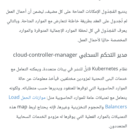
يتتبع المُجَدّوِل الإمكانات المتاحة على كل مضيف، ليضمن أن أحمال العمل
لم تُجَدول على العقد بطريقة خاطئة تتعارض مع الموارد المتاحة. وبالتالي
يعرف المُجَدّوِل في كل لحظة الموارد الإجمالية المتوفرة والموارد
المخصصة حاليًّا لأحمال العمل.
مدير التحكم السحابي cloud-controller-manager
نظام Kubernetes قابلٌ للنشر في بيئات متعددة، ويمكنه التعامل مع
خدمات البنى التحتية لمزودين مختلفين، فيأخذ معلومات عن حالة
الموارد الحاسوبية التي توفرها للعنقود ويديرها حسب متطلباته. ولكونه
يتعامل مع تمثيلات عامة للموارد الحاسوبية مثل:
موازنات الحمل Load
Balancers
والحجوم التخزينية وغيرها، فإنه يحتاج لربط map هذه
التمثيلات بالموارد الفعلية التي يوفرها له مزودو الخدمات السحابية
المتعددون.