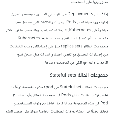
مسؤوليتها على المستخدم.
إذًا فالنشر Deployments هو كائن عالي المستوى، ومصمم لتسهيل
إدارة دورة حياة نظائر Pods، وهو أكثر الكائنات التي ستعمل معها
مباشرةً في Kubernetes، إذ يمكنك تعديله بسهولة حسب ما تريد فكل
ما يتطلبه الأمر تعديل إعداداته، وبعدها سيضبط Kubernetes
مجموعات النظائر replica sets بناءً على إعداداتك، ويدير الانتقالات
بين إصدارات التطبيق مع تفعيل اختياري لميزات مثل: سجل تتبع
الأحداث والتراجع الآلي عن التحديث وغيرها.
مجموعات الحالة Stateful sets
مجموعات الحالة Stateful sets هي pod تحكم متخصصة نوعًأ ما،
تضمن ترتيب طلبات إنشاء Pods في مجموعة الحالة، وأن يمتلك كل
Pod في هذه المجموعة معرفًا فريدًا خاصًا به. وتوفر للمستخدمين
تحكمًا دقيقًا في المشاريع ذات المتطلبات الخاصة سواءً على صعيد النشر