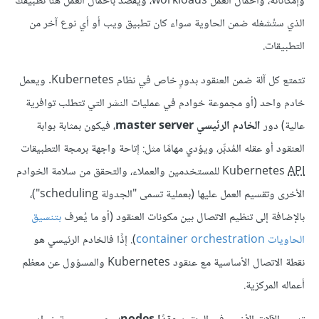
وإمكاناته، وأحمال العمل workloads، ويُقصد بأحمال العمل هنا تطبيقك
الذي ستُشغله ضمن الحاوية سواء كان تطبيق ويب أو أي نوع آخر من
التطبيقات.
تتمتع كل آلة ضمن العنقود بدورٍ خاص في نظام Kubernetes. ويعمل
خادم واحد (أو مجموعة خوادم في عمليات النشر التي تتطلب توافرية
عالية) دور
الخادم الرئيسي master server
، فيكون بمثابة بوابة
العنقود أو عقله المُدبِّر، ويؤدي مهامًا مثل: إتاحة واجهة برمجة التطبيقات
API
Kubernetes
للمستخدمين والعملاء، والتحقق من سلامة الخوادم
الأخرى وتقسيم العمل عليها (بعملية تسمى "الجدولة scheduling")،
بالإضافة إلى تنظيم الاتصال بين مكونات العنقود (أو ما يُعرف
بتنسيق
الحاويات container orchestration
). إذًا فالخادم الرئيسي هو
نقطة الاتصال الأساسية مع عنقود Kubernetes والمسؤول عن معظم
أعماله المركزية.