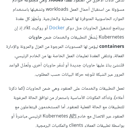
تدعى الآلات الأخرى في العنقود
عقدًا nodes
: وهي مجموعة خوادم
مسؤولة عن استقبال أحمال العمل workloads وتشغيلها باستخدام
الموارد الحاسوبية المتوفرة لها المحلية والخارجية. وتُجَهَّز كل عقدة
ببرنامج لتشغيل الحاويات مثل دوكر
Docker
أو روكيت rkt، إذ إن
Kubernetes يُشغِّل التطبيقات والخدمات ضمن
حاويات
containers
ليؤمن لها المستويات المرجوة من العزل والمرونة والإدارة
الفعالة، وتتلقى العقدة تعليمات العمل الخاصة بها من الخادم الرئيسي،
فتُنشئ بناءً عليها حاوياتٍ جديدة أو تُدمِّر حاوياتٍ أخرى، وتُعدِّل قواعد
المرور عبر الشبكة لتُوجّه حركة البيانات حسب المطلوب.
تعمل التطبيقات والخدمات على العنقود وهي ضمن الحاويات (كما ذكرنا
أعلاه)، وتتأكد المكونات الأساسية باستمرار من توافق الحالة المرغوبة
للتطبيقات مع الحالة الفعلية للعنقود. أما المستخدمون فيتفاعلون مع
العنقود عبر الاتصال مع خادم Kubernetes
API
الرئيسي مباشرةً أو
بواسطة تطبيقات العملاء clients والمكتبات البرمجية.