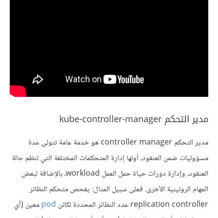
مدير التحكم kube-controller-manager
مدير التحكم controller manager هو خدمة عامة تتولى عدة
مسؤوليات ضمن العنقود، أولها إدارة المتحكمات المختلفة التي تنظم حالة
العنقود، وإدارة دورات حياة حمل العمل workload، بالإضافة لبعض
المهام الروتينية الأخرى. فعلى سبيل المثال: يفحص متحكم النظائر
replication controller عدد النظائر المحددة لكائن
pod
معين (أي