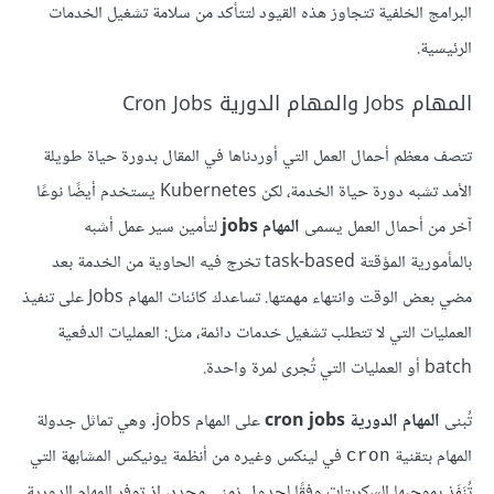
البرامج الخلفية تتجاوز هذه القيود لتتأكد من سلامة تشغيل الخدمات
الرئيسية.
المهام Jobs والمهام الدورية Cron Jobs
تتصف معظم أحمال العمل التي أوردناها في المقال بدورة حياة طويلة
الأمد تشبه دورة حياة الخدمة، لكن Kubernetes يستخدم أيضًا نوعًا
آخر من أحمال العمل يسمى
المهام jobs
لتأمين سير عمل أشبه
بالمأمورية المؤقتة task-based تخرج فيه الحاوية من الخدمة بعد
مضي بعض الوقت وانتهاء مهمتها. تساعدك كائنات المهام Jobs على تنفيذ
العمليات التي لا تتطلب تشغيل خدمات دائمة، مثل: العمليات الدفعية
batch أو العمليات التي تُجرى لمرة واحدة.
تُبنى
المهام الدورية cron jobs
على المهام jobs. وهي تماثل جدولة
المهام بتقنية
في لينكس وغيره من أنظمة يونيكس المشابهة التي
cron
تُنَفَذ بموجبها السكربتات وفقًا لجدول زمني محدد، إذ توفر المهام الدورية