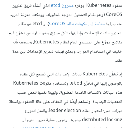
عنقود Kubernetes، يوفره
مشروع etcd
الذي أنشأه فريق تطوير
CoreOS (وهو نظام التشغيل الموجه للحاويات ويمكنك معرفة المزيد
عنه بقراءة
مقدّمة إلى مكونات نظام CoreOS
). و etcd هو نظام
لتخزين ملفات الإعدادت وإدارتها بشكل موزع، وهو عبارة عن مَخزَنَ قيم-
مفاتيح موزّع على المستوى العام لنظام Kubernetes، ويتصف بأنه
خفيف في استخدام الموارد، ويمكن تهيئته لتمرير الإعدادات بين عدة
عقد.
إذ يُخزِّن Kubernetes بيانات الإعدادات التي يُسمح لكل عقدة
بالوصول إليها في مَخزَّن
. وتستخدم مكونات Kubernetes
etcd
هذه البيانات لاكتشاف الخدمة المطلوبة، وتهيئة نفسها للعمل حسب
المعطيات الجديدة، وتساهم أيضًا في الحفاظ على حالة العنقود بواسطة
ميزات، مثل: اختيار القائد leader election، والقفل الموزع
distributed locking وغيرها. وتجري عملية تعيين القيم أو