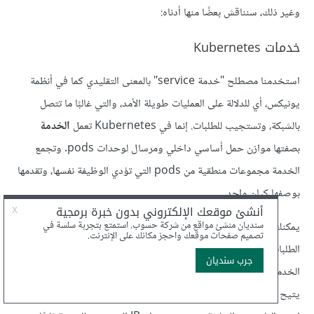
وغير ذلك، سنناقش بعضًا منها أدناه:
خدمات Kubernetes
استخدمنا مصطلح "خدمة service" بالمعنى التقليدي كما في أنظمة
يونيكس، أي للدلالة على العمليات طويلة الأمد، والتي غالبًا ما تتصل
بالشبكة، وتستجيب للطلبات. إنما في Kubernetes تعمل
الخدمة
بصفتها موازن حمل أساسي داخلي ومرسال لوحدات pods. وتجمع
الخدمة مجموعات منطقية من pods التي تؤدي الوظيفة نفسها، وتقدمها
بوصفها كيان واحد.
يمكنك مثلًا نشر خدمة لتتبع الحاويات الخلفية من نوع معين وتوجيه
الطلبات إليها. علمًا أن كل ما يحتاج المستهلكون الداخليون لمعرفته عن
الخدمة هو نقطة النهاية الثابتة التي توفرها فقط دون أي تفاصيل أخرى،
يتيح لك هذا التجريد توسيع نطاق وحدات العمل العاملة في الخلفية أو