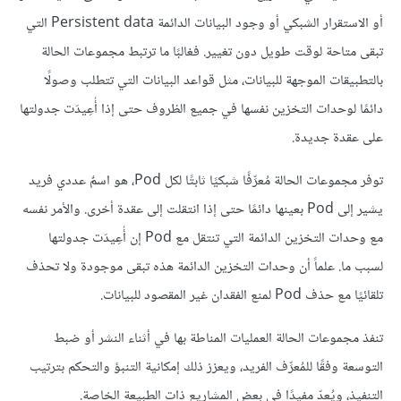
أو الاستقرار الشبكي أو وجود البيانات الدائمة Persistent data التي
تبقى متاحة لوقت طويل دون تغيير. فغالبًا ما ترتبط مجموعات الحالة
بالتطبيقات الموجهة للبيانات، مثل قواعد البيانات التي تتطلب وصولًا
دائمًا لوحدات التخزين نفسها في جميع الظروف حتى إذا أُعِيدَت جدولتها
على عقدة جديدة.
توفر مجموعات الحالة مُعرِّفًا شبكيًا ثابتًا لكل Pod، هو اسمٌ عددي فريد
يشير إلى Pod بعينها دائمًا حتى إذا انتقلت إلى عقدة أخرى. والأمر نفسه
مع وحدات التخزين الدائمة التي تنتقل مع Pod إن أُعِيدَت جدولتها
لسبب ما. علماً أن وحدات التخزين الدائمة هذه تبقى موجودة ولا تحذف
تلقائيًا مع حذف Pod لمنع الفقدان غير المقصود للبيانات.
تنفذ مجموعات الحالة العمليات المناطة بها في أثناء النشر أو ضبط
التوسعة وفقًا للمُعرِّف الفريد، ويعزز ذلك إمكانية التنبؤ والتحكم بترتيب
التنفيذ، ويُعدّ مفيدًا في بعض المشاريع ذات الطبيعة الخاصة.