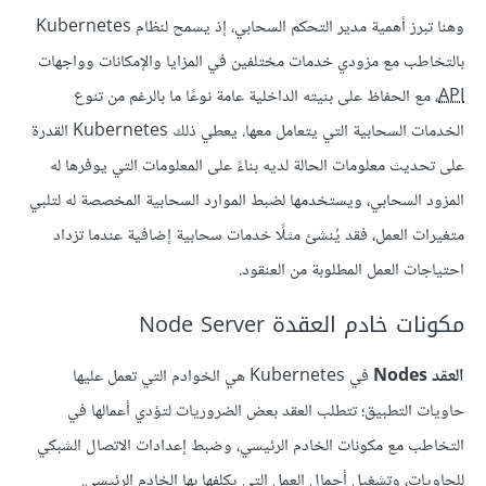
وهنا تبرز أهمية مدير التحكم السحابي، إذ يسمح لنظام Kubernetes
بالتخاطب مع مزودي خدمات مختلفين في المزايا والإمكانات وواجهات
API
، مع الحفاظ على بنيته الداخلية عامة نوعًا ما بالرغم من تنوع
الخدمات السحابية التي يتعامل معها. يعطي ذلك Kubernetes القدرة
على تحديث معلومات الحالة لديه بناءً على المعلومات التي يوفرها له
المزود السحابي، ويستخدمها لضبط الموارد السحابية المخصصة له لتلبي
متغيرات العمل، فقد يُنشئ مثلًا خدمات سحابية إضافية عندما تزداد
احتياجات العمل المطلوبة من العنقود.
مكونات خادم العقدة Node Server
العقد Nodes
في Kubernetes هي الخوادم التي تعمل عليها
حاويات التطبيق؛ تتطلب العقد بعض الضروريات لتؤدي أعمالها في
التخاطب مع مكونات الخادم الرئيسي، وضبط إعدادات الاتصال الشبكي
للحاويات، وتشغيل أحمال العمل التي يكلفها بها الخادم الرئيسي.