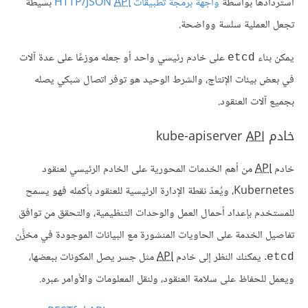
استردادها بواسطة
واجهة برمجة تطبيقات HTTP/JSON
API
بسيطة
تجعل العملية سلسة وواضحة.
يمكن بناء
على خادم رئيسي واحد أو جعله موزعًا على عدة آلات
etcd
في بعض بيئات الإنتاج، والشرط الوحيد هو توفر اتصال شبكي يصله
بجميع آلات العنقود.
خادم kube-apiserver
API
خادم
API
من أهم الخدمات المحورية على الخادم الرئيسي لعنقود
Kubernetes، ويُعدّ نقطة الإدارة الرئيسية للعنقود بأكمله فهو يسمح
للمستخدم بإعداد أحمال العمل والوحدات التنظيمية، والتحقق من توافق
تفاصيل الخدمة على الحاويات المنشورة مع البيانات الموجودة في مخزَّن
. يمكنك النظر إلى خادم
API
مثل جسر يصل المكونات ببعضها،
etcd
ويعمل للحفاظ على سلامة العنقود، ولنقل المعلومات والأوامر عبره.