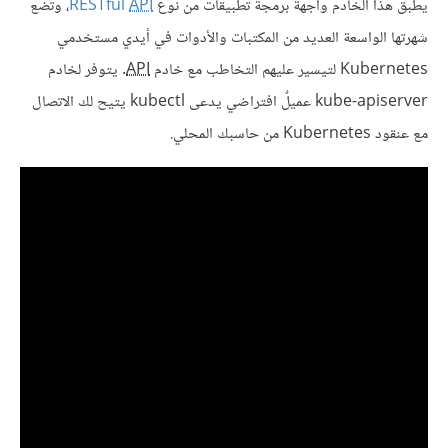
يطبق هذا الخادم واجهة برمجة تطبيقات من نوع
API
RESTful
، وتضع
شهرتها الواسعة العديد من المكتبات والأدوات في أيدي مستخدمي
Kubernetes لتيسير عليهم التخاطب مع خادم
API
. يتوفر لخادم
kube-apiserver عميلٌ افتراضي يدعى kubectl يتيح لك الاتصال
مع عنقود Kubernetes من حاسبك المحلي.