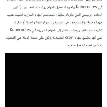
في Kubernetes واجهة لتشغيل المهام بواسطة المجدول (مكون
الخادم الرئيسي الذي ذكرناه سابقًا). تستخدم المهام الدورية لضبط تنفيذ
مهمة معينة بوقت محدد في المستقبل، سواء لمرة واحدة أو لتكرار
تنفيذها بانتظام. ويمكنك النظر إلى المهام الدورية في Kubernetes
على أنها تطبيق لمهام cron التقليدية ولكن على منصة كاملة هي العنقود
بدلًا من نظام تشغيل منفرد.