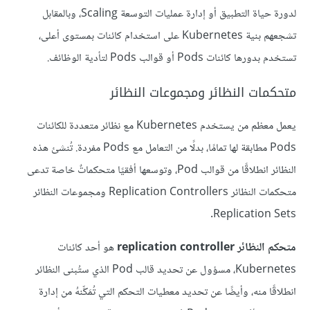
لدورة حياة التطبيق أو إدارة عمليات التوسعة Scaling، وبالمقابل
تشجعهم بنية Kubernetes على استخدام كائنات بمستوى أعلى،
تستخدم بدورها كائنات Pods أو قوالب Pods لتأدية الوظائف.
متحكمات النظائر ومجموعات النظائر
يعمل معظم من يستخدم Kubernetes مع نظائر متعددة للكائنات
Pods مطابقة لها تمامًا، بدلًا من التعامل مع Pods مفردة. تُنشئ هذه
النظائر انطلاقًا من قوالب Pod، وتوسعها أفقيًا متحكماتٌ خاصة تدعى
متحكمات النظائر Replication Controllers ومجموعات النظائر
Replication Sets.
متحكم النظائر replication controller
هو أحد كائنات
Kubernetes، مسؤول عن تحديد قالب Pod الذي ستُبنى النظائر
انطلاقًا منه، وأيضًا عن تحديد معطيات التحكم التي تُمَكِّنهُ من إدارة