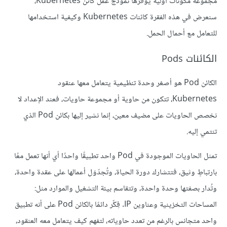
مجموعة مكونات أولية يوفرها نموذج عمل كائن Kubernetes،
سنعرض في هذه الفقرة كائنات Kubernetes وكيفية استخدامها
للتعامل مع أحمال الحمل.
الكائنات Pods
الكائن Pod هو أصغر وحدة تنظيمية يتعامل معها عنقود
Kubernetes، تتكون من حاوية أو مجموعة حاويات، فعند الإعداد لا
نخصص الحاويات على مضيف معين، إنما نشير إليها بكائن Pod الذي
تنتمي إليه.
تمثل الحاويات الموجودة في Pod واحد تطبيقًا واحدًا أي أنها تعمل معًا
بارتباطٍ وثيق، فتتشارك دورة الحياة، وتُجدّوَل أعمالها على عقدة واحدة،
وتُدار بصفتها وحدة واحدة، وتتقاسم بيئة التشغيل والموارد مثل:
المساحات التخزينية وعناوين IP. فِكِّر دائمًا بالكائن Pod على أنه تطبيق
واحد متجانس بالرغم من تعدد حاوياته، لتفهم كيف يتعامل معه العنقود،