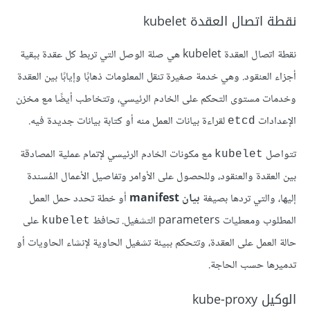
نقطة اتصال العقدة kubelet
نقطة اتصال العقدة kubelet هي صلة الوصل التي تربط كل عقدة ببقية
أجزاء العنقود. وهي خدمة صغيرة تنقل المعلومات ذهابًا وإيابًا بين العقدة
وخدمات مستوى التحكم على الخادم الرئيسي، وتتخاطب أيضًا مع مخزن
الإعدادات
لقراءة بيانات العمل منه أو كتابة بيانات جديدة فيه.
etcd
تتواصل
مع مكونات الخادم الرئيسي لإتمام عملية المصادقة
kubelet
بين العقدة والعنقود، وللحصول على الأوامر وتفاصيل الأعمال المُسندة
إليها، والتي تردها بصيغة
بيان manifest
أو خطة تحدد حمل العمل
المطلوب ومعطيات parameters التشغيل. تحافظ
على
kubelet
حالة العمل على العقدة، وتتحكم ببيئة تشغيل الحاوية لإنشاء الحاويات أو
تدميرها حسب الحاجة.
الوكيل kube-proxy