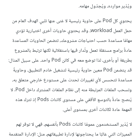
ويُدّير موارده، ويُجدّول مهامه.
يحتوي كل Pod على حاوية رئيسية لا غنى عنها تلبي الهدف العام من
حمل العمل workload، وقد يحتوي حاويات أخرى اختيارية تؤدي
مهامًا مساعدة حسب احتياجات مشروعك، تتضمن الحاويات المساعدة
عادةً برامج مستقلة تعمل وتُدار فيها باستقلالية لكنها ترتبط بالمشروع
بطريقة أو بأخرى، لذا توضع معه في كائن Pod واحد. على سبيل المثال:
قد يتضمن Pod معين حاويةً رئيسية لتشغيل خادم التطبيق، وحاويةً
مساعدة تتحسس لأي تغييرات تحدث على مستودع خارجي متعلق به،
وتسحب الملفات المرتبطة منه إلى نظام الملفات المشترك داخل Pod. لا
يُنصح عادةً بالتوسع الأفقي على مستوى كائنات Pods إذ تترك هذه
المهمة عادة لكائنات أخرى بمستوى أعلى.
لا يُدّير المستخدمون عمومًا كائنات Pods بأنفسهم، فهي لا توفر لهم
المميزات التي غالبًا ما يحتاجونها لإدارة تطبيقاتهم، مثل: الإدارة المتقدمة