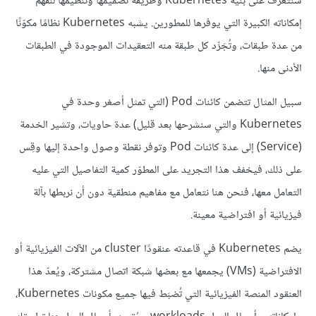
سنتعرّف على بنية Kubernetes وطريقة تصميمها وتنظيمها لنفهم
إمكاناته الكبيرة التي يوفرها للمطورين. يشبه Kubernetes نظامًا مكوّنًا
من عدة طبقات، وتُجَرِّد كل طبقة منه التعقيدات الموجودة في الطبقات
الأدنى منها.
سبيل المثال تتضمن كائنات Pod (التي تمثل أصغر وحدة في
Kubernetes والتي سنشرحها بعد قليل) عدة حاويات، وتشير الخدمة
(Service) إلى عدة كائنات Pod وتوفر نقطة وصول واحدة إليها وقِس
على ذلك، فيخفف هذا التجريد على المطوّر كمية التفاصيل التي عليه
التعامل معها، فنحن هنا نتعامل مع مفاهيم منطقية دون أن نربطها بآلة
فيزيائية أو افتراضية معينة.
يضم Kubernetes في قاعدته عنقودًا cluster من الآلات الفيزيائية أو
الافتراضية (VMs) يجمعها مع بعضها شبكة اتصال مشتركة، ويُعدّ هذا
العنقود المنصة الفيزيائية التي تُضبَط فيها جميع مكونات Kubernetes،