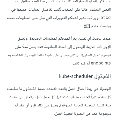
عدد تكراراته أو النسخ المماثلة له)، ويتأكد أن هذا العدد مطابقٌ للعدد
الفعلي المنشور حاليًا على العنقود. تُكتب تفاصيل العمليات جميعها في
، ويراقب مدير التحكم التغييرات التي تطرأ على المعلومات ضمنه
etcd
بواسطة خادم
API
.
عندما يحدث أي تغيير، يقرأ المتحكم المعلومات الجديدة، ويُطبق
الإجراءات اللازمة للوصول إلى الحالة المطلوبة، فقد يعمل مثلًا على
توسيع نطاق التطبيق أو تقليصه، أو على ضبط نقاط الوصول الخاصة به
endpoints أو غير ذلك.
المُجَدّوِل kube-scheduler
الجدولة هي ربط أحمال العمل بالعقد؛ فتحدد خدمة المُجَدّوِل ما ستُنفذه
كل عقدة. تقرأ الخدمة متطلبات تشغيل كل حمل عمل، وتُحلل مواصفات
بيئة البنية التحتية الحالية المتوفرة، وبناءً على ذلك تقرر أي عقد أو
مجموعة عقد هي المقبولة لتنفيذ العمل.