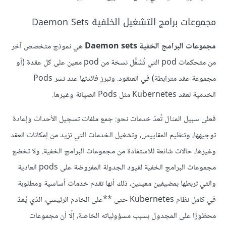
مجموعات برامج التشغيل الخلفية Daemon Sets
مجموعات البرامج الخفية Daemon sets
هي نموذج متخصص آخر
من متحكمات pod التي تُشَغِّل نسخة من pod معين على كل عقدة (أو
مجموعة عقد مترابطة) في العنقود. وتبرز فائدتها عند نشر Pods
الخدمية لعقد Kubernetes مثل Pods الصيانة وغيرها.
فعلى سبيل المثال تُعدّ خدمات نحو: جمع ملفات تسجيل الأحداث وإعادة
توجيهها، وتنظيم المقاييس، وتشغيل الخدمات التي تزيد من إمكانات العقد
وغيرها، حالات شائعة للاستفادة من مجموعات البرامج الخفية. ولا تخضع
مجموعات البرامج الخفية لقيود الجدولة المفروضة على pods العادية
والتي تربطها بمضيفين معينين، ذلك أنها تقدم خدمات أساسية ومطلوبة
في كامل نظام Kubernetes حتى **على الخادم الرئيسي، الذي يُعدّ
محظورًا على المجدول بسبب مسؤولياته الخاصة، إلّا أن مجموعات