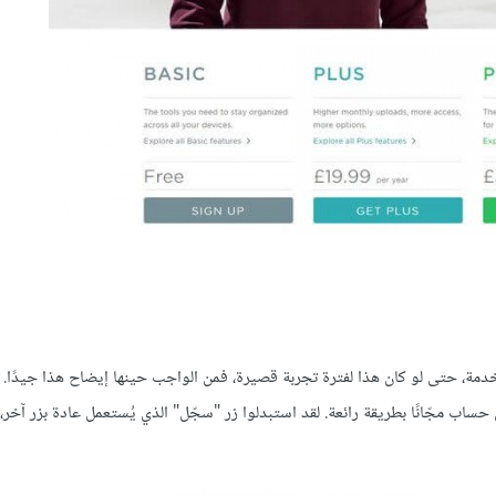
مة، حتى لو كان هذا لفترة تجربة قصيرة، فمن الواجب حينها إيضاح هذا جيدًا.
جيل حساب مجّانًا بطريقة رائعة. لقد استبدلوا زر "سجّل" الذي يُستعمل عادة بزر آخر