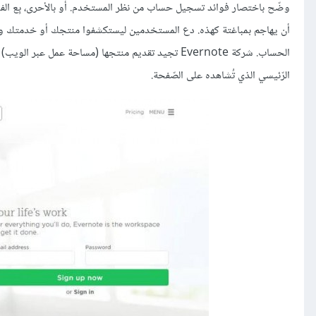
وضّح باختصار فوائد تسجيل حساب من نظر المستخدم. أو بالأحرى، بِع الفوا
أن يهاجم بمباغتة كهذه. دع المستخدمين ليستكشفوا منتجك أو خدمتك و
الحساب. شركة Evernote تجيد تقديم منتجها (مساحة عم
الرّئيسي الذي تُشاهده على الصّفحة.