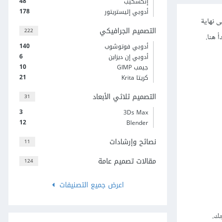
48
إنكسكيب
178
أدوبي إليستريتور
ى نهاية
التصميم الجرافيكي
222
 هنا.
140
أدوبي فوتوشوب
6
أدوبي إن ديزاين
10
جيمب GIMP
21
كريتا Krita
التصميم ثلاثي الأبعاد
31
3
3Ds Max
12
Blender
نصائح وإرشادات
11
مقالات تصميم عامة
124
اعرض جميع التصنيفات
جك.