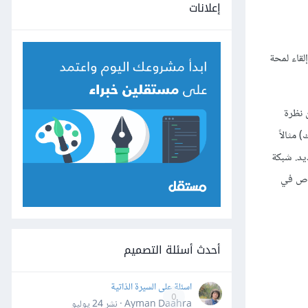
إعلانات
قاء لمحة
 نظرة
طبيقاتك) مثالاً
جديد. شبكة
سمح لك LinkedIn بالبحث عن الأشخاص في
أحدث أسئلة التصميم
اسئلة على السيرة الذاتية
0
Ayman Daahra · نشر
24 يوليو