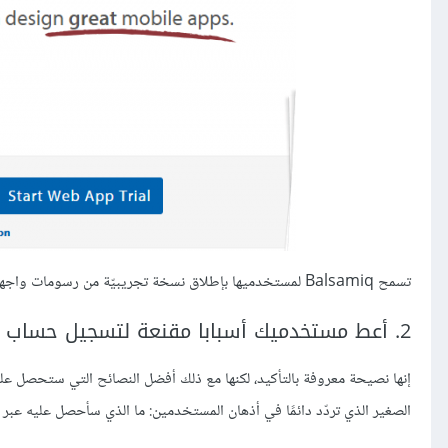
تسمح Balsamiq لمستخدميها بإطلاق نسخة تجريبيّة من رسومات واجهة تطبيقهم الأوليّة دون الاحتياج إلى تسجيل أي حساب جديد.
2. أعط مستخدميك أسبابا مقنعة لتسجيل حساب جديد
إنها نصيحة معروفة بالتأكيد، لكنها مع ذلك أفضل النصائح التي ستحصل عليه
الصغير الذي تردّد دائمًا في أذهان المستخدمين: ما الذي سأحصل عليه ع