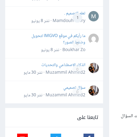
تعلم التصميم .
1
Mamdouh Khiry · نشر
8 يونيو
ما رأيكم في موقع IMGVO لتحويل
وضغط الصور؟
0
Boukhar Zo · نشر
8 يونيو
الذكاء الاصطناعي والتحديات
0
Muzammil Ahmed2 · نشر
30 مايو
سؤال تصميمي
0
Muzammil Ahmed2 · نشر
30 مايو
ك السؤال
تابعنا على