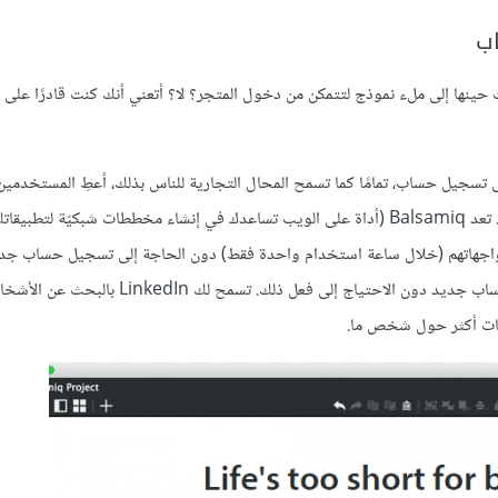
نها إلى ملء نموذج لتتمكن من دخول المتجر؟ لا؟ أتعني أنك كنت قادرًا على إل
تسجيل حساب، تمامًا كما تسمح المحال التجارية للناس بذلك، أعطِ المستخدمين
خاطفة حول ما سيحصلون عليه إذا قدّموا لك معلوماتهم الشخصيّة المهمة. تعد Balsamiq (أداة على الويب تساعدك في إنشاء مخططات شبكيّة لت
بإطلاق نسخ تجريبيّة لواجهاتهم (خلال ساعة استخدام واحدة فقط) دون الحاجة إلى تسجيل حساب 
LinkedIn توفّر أيضًا نظرة خاطفة حول ما ستحصل عليه عند تسجيل حساب جديد دون الاحتياج إلى فعل ذلك. ت
مات أكثر حول شخص ما.