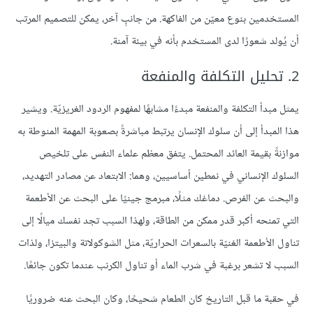
المستخدمين بنوع معيّن من الفاكهة. من جانبٍ آخر، يمكن للتصميم المرتب
أن يُولد شعورًا لدى المستخدم بأنه في بيئة آمنة.
2. تحليل التكلفة والمنفعة
يمثل مبدأ التكلفة والمنفعة مبدءًا مشابهًا لمفهوم الردود الغريزيّة. ويشير
هذا المبدأ إلى أن سلوك الإنسان يرتبط مباشرةً بصعوبة المهمة المنوطة به
موازنةً بقيمة العائد المحتمل. يتفق معظم علماء النفس على تلخيص
السلوك الإنساني في نمطين أساسيين، وهما: الابتعاد عن مصادر التهديد،
والبحث عن الفرص. دماغك مثلًا، مبرمج جينيًا على البحث عن الأطعمة
التي تمنحه أكبر قدر ممكن من الطاقة، ولهذا السبب تجد نفسك ميالًا إلى
تناول الأطعمة الغنيّة بالسعرات الحراريّة، مثل الشوكولاتة والبيتزا، ولذات
السبب لا تشعر برغبة في شرب الماء أو تناول الكرنب عندما تكون جائعًا.
في حقبة ما قبل التاريخ كان الطعام شحيحًا، وكان البحث عنه ضروريًا