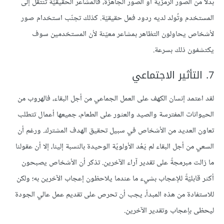
بدلًا من الصور الرمزيّة أو الصور الجاهزة، فالمشاعر الحقيقيّة تنتقل إلى
المستخدم وتُولد لديه ردود فعل حقيقيّة. كذلك تجنّب استخدام صور
لأشخاص يحاولون التظاهر بمشاعر معيّنة لأن المستخدمين سوف
يكتشفون ذلك بسرعة.
7. التأثير الاجتماعي
لقد اعتمد إنسان الكهف على العمل الجماعي من أجل البقاء، فالهروب من
الحيوانات المفترسة والصيد والعثور على الطعام، جميعها أعمال تتطلب
تعاون العديد من الأشخاص في سبيل تحقيق الهدف المشترك. ورغم أن
السعي من أجل البقاء لم يَعُد الأولويّة الوحيدة بالنسبة إلينا، إلا أن عقولنا
ما زالت مبرمجةً على تقدير آراء الآخرين. تذكر أن الأشخاص يصبحون
أكثر قابليّةً للإعجاب بشيء ما عندما يلاحظون إعجاب الآخرين به؛ ولكن
للاستفادة من هذه المبدأ، يجب أن تحرص على تقديم عمل عالي الجودة
ليحظى بإعجاب وتقدير الآخرين.