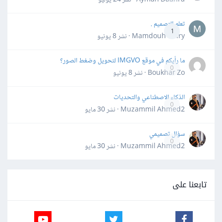
تعلم التصميم .
1
Mamdouh Khiry · نشر
8 يونيو
ما رأيكم في موقع IMGVO لتحويل وضغط الصور؟
0
Boukhar Zo · نشر
8 يونيو
الذكاء الاصطناعي والتحديات
0
Muzammil Ahmed2 · نشر
30 مايو
سؤال تصميمي
0
Muzammil Ahmed2 · نشر
30 مايو
تابعنا على