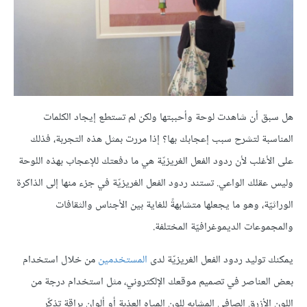
هل سبق أن شاهدت لوحة وأحببتها ولكن لم تستطع إيجاد الكلمات
المناسبة لتشرح سبب إعجابك بها؟ إذا مررت بمثل هذه التجربة، فذلك
على الأغلب لأن ردود الفعل الغريزيّة هي ما دفعتك للإعجاب بهذه اللوحة
وليس عقلك الواعي. تستند ردود الفعل الغريزيّة في جزء منها إلى الذاكرة
الوراثيّة، وهو ما يجعلها متشابهةً للغاية بين الأجناس والثقافات
والمجموعات الديموغرافيّة المختلفة.
يمكنك توليد ردود الفعل الغريزيّة لدى
المستخدمين
من خلال استخدام
بعض العناصر في تصميم موقعك الإلكتروني، مثل استخدام درجة من
اللون الأزرق الصافي المشابه للون المياه العذبة أو ألوان براقة تذكّر