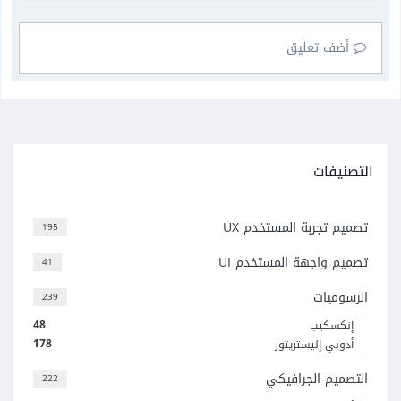
أضف تعليق
التصنيفات
تصميم تجربة المستخدم UX
195
تصميم واجهة المستخدم UI
41
الرسوميات
239
48
إنكسكيب
178
أدوبي إليستريتور
التصميم الجرافيكي
222