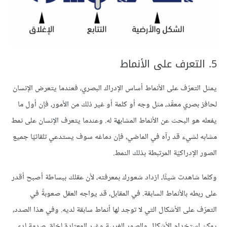
5. التعرف على الأنماط
يمثل التعرّف على الأنماط أساس الإدراك البصري، فعندما يتعرض الإنسان
لحافز بصري معقّد، مثل وجه أو كلمة أو غير ذلك من الأمور، فإن أول ما
يفعله هو البحث عن الأنماط المشابهة له. وعندما يتعرف الإنسان على نمط
مشابه لشيء قد رآه في الماضي، فإن دماغه سوف يستدعي تلقائيًا جميع
الصور الإدراكيّة المرتبطة بذلك النمط.
وكلما شاهدت شيئًا، ازداد شعورك بمعرفته، لأن عقلك ببساطة أصبح أقدر
على ربطه بالأنماط السابقة. في المقابل، قد يواجه العقل صعوبةً في
التعرّف على الأشكال التي لا توجد لها أنماط سابقة لديه. وفي هذا الصدد،
يمكن استخدام الأشكال والصور الغريبة وغير المعتادة لخلق صدمة لدى