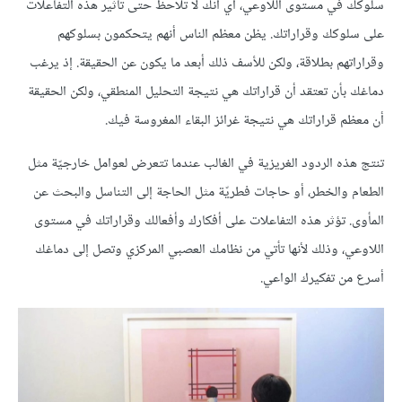
سلوكك في مستوى اللاوعي، أي أنك لا تلاحظ حتى تأثير هذه التفاعلات
على سلوكك وقراراتك. يظن معظم الناس أنهم يتحكمون بسلوكهم
وقراراتهم بطلاقة، ولكن للأسف ذلك أبعد ما يكون عن الحقيقة. إذ يرغب
دماغك بأن تعتقد أن قراراتك هي نتيجة التحليل المنطقي، ولكن الحقيقة
أن معظم قراراتك هي نتيجة غرائز البقاء المغروسة فيك.
تنتج هذه الردود الغريزية في الغالب عندما تتعرض لعوامل خارجيّة مثل
الطعام والخطر، أو حاجات فطريّة مثل الحاجة إلى التناسل والبحث عن
المأوى. تؤثر هذه التفاعلات على أفكارك وأفعالك وقراراتك في مستوى
اللاوعي، وذلك لأنها تأتي من نظامك العصبي المركزي وتصل إلى دماغك
أسرع من تفكيرك الواعي.