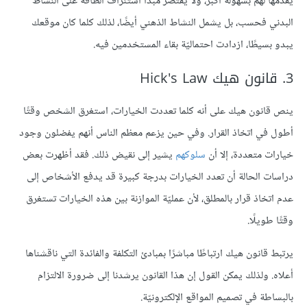
يقدّمها لهم بسهولة أكبر، ولا يقتصر مبدأ استنزاف الطاقة على النشاط
البدني فحسب، بل يشمل النشاط الذهني أيضًا، لذلك كلما كان موقعك
يبدو بسيطًا، ازدادت احتماليّة بقاء المستخدمين فيه.
3. قانون هيك Hick's Law
ينص قانون هيك على أنه كلما تعددت الخيارات، استغرق الشخص وقتًا
أطول في اتخاذ القرار. وفي حين يزعم معظم الناس أنهم يفضلون وجود
خيارات متعددة، إلا أن
سلوكهم
يشير إلى نقيض ذلك. فقد أظهرت بعض
دراسات الحالة أن تعدد الخيارات بدرجة كبيرة قد يدفع الأشخاص إلى
عدم اتخاذ قرار بالمطلق، لأن عمليّة الموازنة بين هذه الخيارات تستغرق
وقتًا طويلًا.
يرتبط قانون هيك ارتباطًا مباشرًا بمبادئ التكلفة والفائدة التي ناقشناها
أعلاه. ولذلك يمكن القول إن هذا القانون يرشدنا إلى ضرورة الالتزام
بالبساطة في تصميم المواقع الإلكترونيّة.