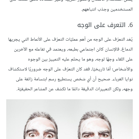
المستخدمين وجذب انتباههم.
6. التعرف على الوجه
يُعَد التعرّف على الوجه من أهم عمليّات التعرّف على الأنماط التي يجريها
الدماغ، فالإنسان كائن اجتماعي بطبعه، ويعتمد في تفاعله مع الآخرين
على اللقاء وجهًا لوجه، وهو ما يحتّم عليه التمييز بين الوجوه
والأشخاص؛ أمّا تاريخيًا، فقد كان التعرّف على الوجه ضروريًا لاستكشاف
نوايا الغرباء. صحيح أن أي شخص يستطيع رسم ابتسامة زائفة على
وجهه، ولكن التعبيرات الدقيقة دائمًا ما تكشف عن المشاعر الحقيقيّة.