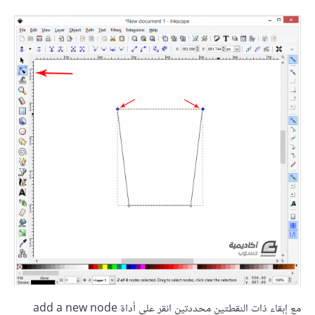
مع إبقاء ذات النقطتين محددتين انقر على أداة add a new node