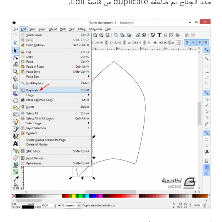
حدد الجناح ثم ضاعفه duplicate من قائمة Edit.