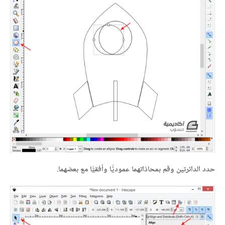
حدد الدائرتين وقم بمحاذاتهما عموديًّا وأفقيًّا مع بعضهما.