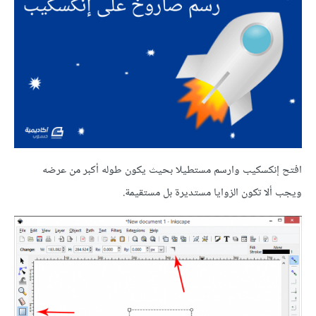
افتح إنكسكيب وارسم مستطيلا بحيث يكون طوله أكبر من عرضه
ويجب ألا تكون الزوايا مستديرة بل مستقيمة.