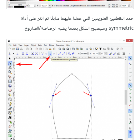
حدد النقطتين العلويتين التي عملنا عليهما سابقًا ثم انقر على أداة
symmetric وسيصبح الشكل بعدها يشبه الرصاصة/الصاروخ.