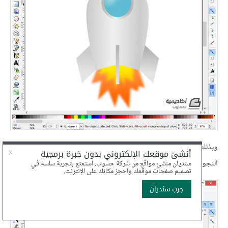
وبذلك ننتهي من تصميم الصاروخ وأصبح جاهزًا للإقلاع والطيران نحو
النجوم.