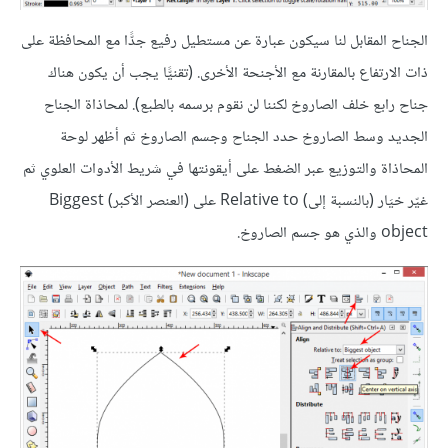
الجناح المقابل لنا سيكون عبارة عن مستطيل رفيع جدًّا مع المحافظة على
ذات الارتفاع بالمقارنة مع الأجنحة الأخرى. (تقنيًّا يجب أن يكون هناك
جناح رابع خلف الصاروخ لكننا لن نقوم برسمه بالطبع). لمحاذاة الجناح
الجديد وسط الصاروخ حدد الجناح وجسم الصاروخ ثم أظهر لوحة
المحاذاة والتوزيع عبر الضغط على أيقونتها في شريط الأدوات العلوي ثم
غيّر خيَار (بالنسبة إلى) Relative to على (العنصر الأكبر) Biggest
object والذي هو جسم الصاروخ.