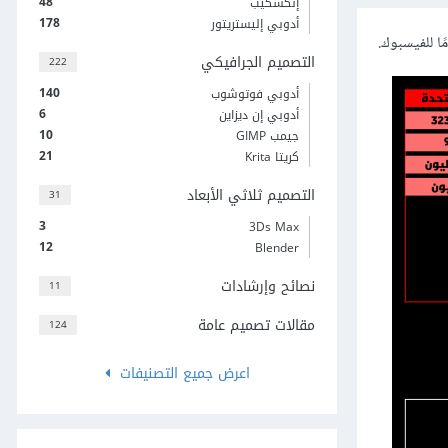
48
إنكسكيب
178
أدوبي إليستريتور
التصميم الجرافيكي
222
140
أدوبي فوتوشوب
6
أدوبي إن ديزاين
10
جيمب GIMP
21
كريتا Krita
التصميم ثلاثي الأبعاد
31
3
3Ds Max
12
Blender
نصائح وإرشادات
11
مقالات تصميم عامة
124
اعرض جميع التصنيفات