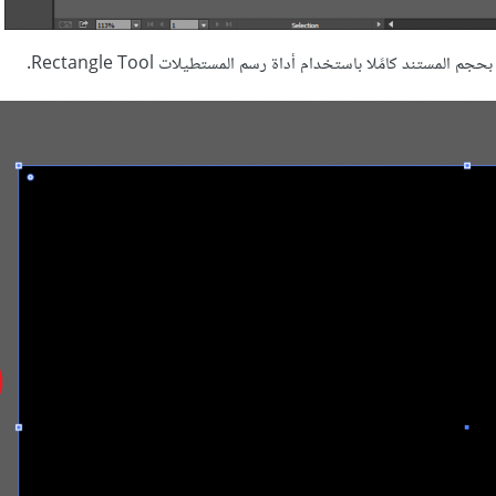
تند كامًلا باستخدام أداة رسم المستطيلات Rectangle Tool.