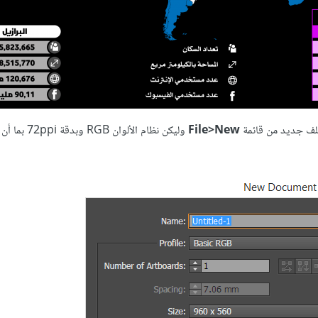
File>New
وليكن نظام الألوان RGB