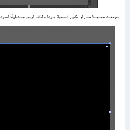
سيعتمد تصميمنا على أن تكون الخلفية سوداء، لذلك ارسم مستطيلًا أسود بحجم المس