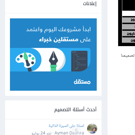
إعلانات
 وبدقة 72ppi بما أن تصميمنا
أحدث أسئلة التصميم
اسئلة على السيرة الذاتية
0
Ayman Daahra · نشر
24 يوليو