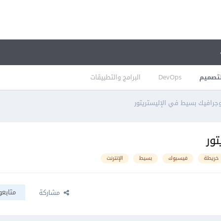
تصميم
DevOps
البرامج والتطبيقات
جرافيك بسيط في الإليستريتور
ور
خريطة
فيسبوك
بسيط
الإنترنت
متابعو
مشاركة