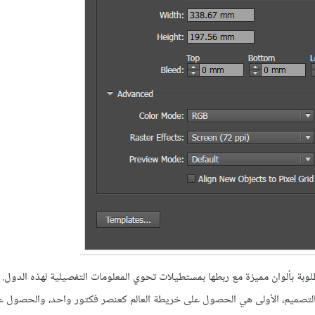
وبة بألوان مميزة مع ربطها بمستطيلات تحوي المعلومات التفصيلية لهذه الدول. 
ا التصميم، الأولى هي الحصول على خريطة العالم كعنصر فكتور واحد، والحصول 