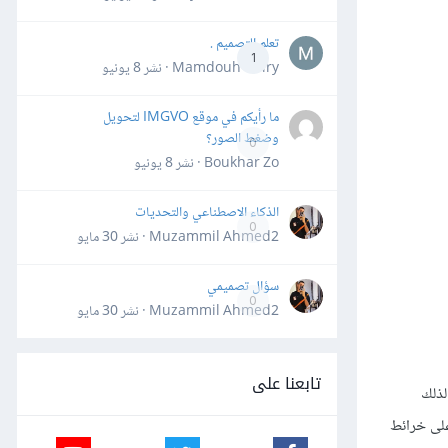
تعلم التصميم .
1
Mamdouh Khiry · نشر
8 يونيو
ما رأيكم في موقع IMGVO لتحويل
وضغط الصور؟
0
Boukhar Zo · نشر
8 يونيو
الذكاء الاصطناعي والتحديات
0
Muzammil Ahmed2 · نشر
30 مايو
سؤال تصميمي
0
Muzammil Ahmed2 · نشر
30 مايو
تابعنا على
لذلك
على خرائط