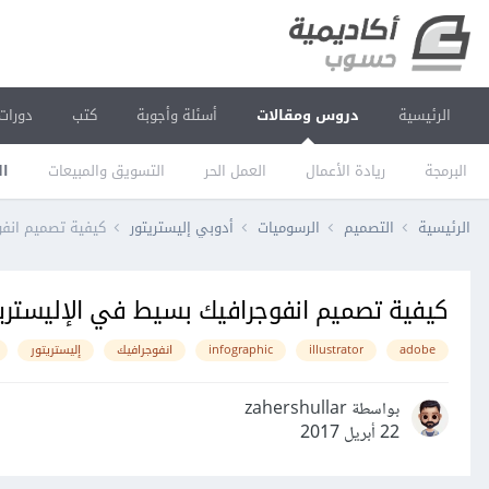
الرئيسية
دروس ومقالات
أسئلة وأجوبة
كتب
دورات
البرمجة
ريادة الأعمال
العمل الحر
التسويق والمبيعات
ال
الرئيسية
التصميم
الرسوميات
أدوبي إليستريتور
كيفية تصميم انفو
كيفية تصميم انفوجرافيك بسيط في الإليستريت
adobe
illustrator
infographic
انفوجرافيك
إليستريتور
بواسطة zahershullar
22 أبريل 2017