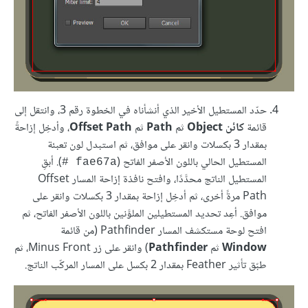
حدّد المستطيل الأخير الذي أنشأناه في الخطوة رقم 3، وانتقل إلى
قائمة
كائن Object
ثم
Path
ثم
Offset Path
، وأدخِل إزاحةً
بمقدار 3 بكسلات وانقر على موافق، ثم استبدل لون تعبئة
المستطيل الحالي باللون الأصفر الفاتح (
). أبقِ
‎# fae67a
المستطيل الناتج محدَّدًا، وافتح نافذة إزاحة المسار Offset
Path مرةً أخرى، ثم أدخِل إزاحة بمقدار 3 بكسلات وانقر على
موافق. أعِد تحديد المستطيلين الملوَّنين باللون الأصفر الفاتح، ثم
افتح لوحة مستكشف المسار Pathfinder (من قائمة
Window
ثم
Pathfinder
) وانقر على زر Minus Front، ثم
طبّق تأثير Feather بمقدار 2 بكسل على المسار المركّب الناتج.