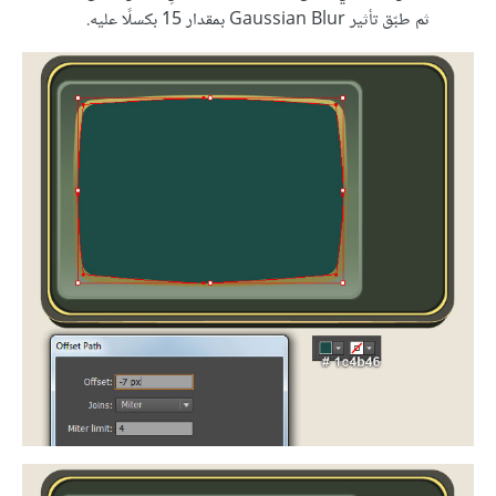
ثم طبّق تأثير Gaussian Blur بمقدار 15 بكسلًا عليه.