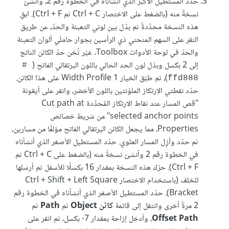
حدّد المستطيل الأكبر الذي أنشأناه في الخطوة رقم 2، وأنشئ
نسخةً منه (بالضغط على الاختصار Ctrl + C ثم Ctrl + F). ابقِ
هذه النسخة محدَّدةً ثم بدّل بين لوني التعبئة والحدّ، عن طريق
النقر على السهم المنحني ذي الرأسين بجوار حاملَي ألوان التعبئة
والحدّ في لوحة الأدوات Toolbox. غيّر ثُخن حدّ الكائن الناتج
إلى 2 بكسل وبدّل لون الحد الحالي باللون البرتقالي الفاتح (
‎# 
)، ثم طبّق الخيار Width Profile 1 على هذا الكائن.
ffd888
حدّد نقطتي الارتكاز الملوّنتين باللون الأخضر، وانقر على أيقونة
"قص المسار عند نقاط الارتكاز المُحدَّدة Cut path at
selected anchor points" من شريط خصائص
Properties، مما يجعل الكائن البرتقالي الفاتح مؤلفًا من مسارين،
ثم حدّد وأزِل المسار العلوي. حدّد المستطيل الأصغر الذي أنشأناه
في الخطوة رقم 2 وأنشئ نسخةً منه (بالضغط على Ctrl + C ثم
Ctrl + F). حرّك هذه النسخة بمقدار 16 بكسلًا للأسفل ثم أرسلها
للخلف (باستخدام الاختصار Ctrl + Shift + Left Square
Bracket). حدّد المستطيل الأصغر الذي أنشأناه في الخطوة رقم
2 مرةً أخرى وانتقل إلى قائمة
كائن Object
ثم
Path
ثم
Offset Path
، وأدخِل إزاحة بمقدار ‎-7 بكسل، ثم انقر على