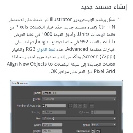
إنشاء مستند جديد
شغّل برنامج الإليستريتور Illustrator ثم اضغط على الاختصار
Ctrl + N لإنشاء مستند جديد. حدّد خيار البكسلات Pixels من
قائمة الوحدات Units، وأدخِل القيمة 1000 في خانة العرض
width والقيمة 992 في خانة الارتفاع height، ثم انقر على
خيارات متقدمة Advanced. حدّد
نمط الألوان
RGB والخيار
Screen (72ppi)‎، وتأكّد من إلغاء تحديد مربع اختيار محاذاة
الكائنات الجديدة إلى شبكة البكسلات Align New Objects to
Pixel Grid قبل النقر على موافق OK.