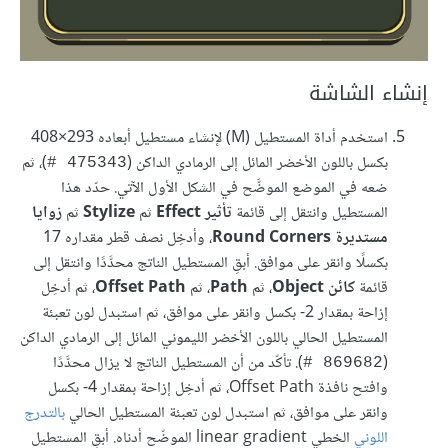
إنشاء الشاشة
استخدم أداة المستطيل (M) لإنشاء مستطيل أبعاده 408‎×293
بكسل باللون الأخضر المائل إلى الرمادي الداكن (
)، ثم
‎# 475343
ضعه في الموضع الموضَّح في الشكل الأول الآتي. حدّد هذا
المستطيل وانتقل إلى قائمة
تأثير Effect
ثم
Stylize
ثم
زوايا
مستديرة Round Corners
، وأدخِل نصف قطر مقداره 17
بكسلًا وانقر على موافق. أبقِ المستطيل الناتج محدَّدًا وانتقل إلى
قائمة
كائن Object
، ثم
Path
، ثم
Offset Path
، ثم أدخِل
إزاحة بمقدار ‎-2 بكسل وانقر على موافق، ثم استبدل لون تعبئة
المستطيل الحالي باللون الأخضر الليموني المائل إلى الرمادي الداكن
(
). تأكّد من أن المستطيل الناتج لا يزال محدَّدًا
‎# 869682
وافتح نافذة Offset Path، ثم أدخِل إزاحة بمقدار ‎-4 بكسل
وانقر على موافق، ثم استبدل لون تعبئة المستطيل الحالي
بالتدرج
اللوني
الخطي linear gradient الموضّح أدناه. أبقِ المستطيل