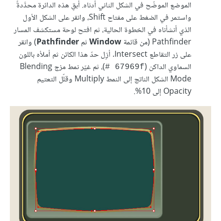
الموضع الموضّح في الشكل الثاني أدناه. أبقِ هذه الدائرة محدَّدةً
واستمر في الضغط على مفتاح Shift، وانقر على الشكل الأول
الذي أنشأناه في الخطوة الحالية، ثم افتح لوحة مستكشف المسار
Pathfinder (من قائمة
Window
ثم
Pathfinder
) وانقر
على زر التقاطع Intersect. أزِل حدّ هذا الكائن ثم أملأه باللون
السماوي الداكن (
)، ثم غيّر نمط مزج Blending
‎# 67969f
Mode الشكل الناتج إلى النمط Multiply وقلّل التعتيم
Opacity إلى 10%.