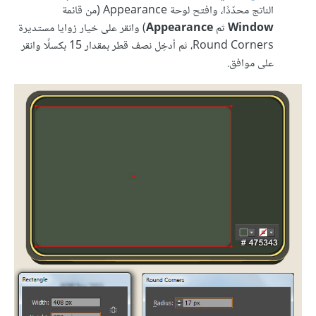
الناتج محدّدًا، وافتح لوحة Appearance (من قائمة
Window
ثم
Appearance
) وانقر على خيار زوايا مستديرة
Round Corners، ثم أدخِل نصف قطر بمقدار 15 بكسلًا وانقر
على موافق.