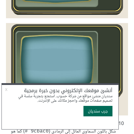
استخدم أداة القلم Pen Tool (باستخدام الاختصار P) لإنشاء
شكل باللون السماوي المائل إلى الرمادي (
) كما هو
‎# 9cbac0