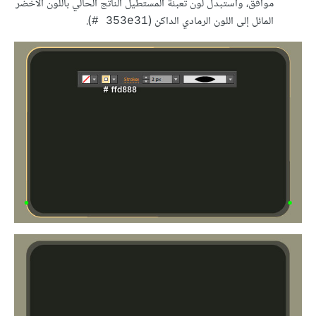
موافق، واستبدل لون تعبئة المستطيل الناتج الحالي باللون الأخضر
المائل إلى اللون الرمادي الداكن (
).
‎# 353e31