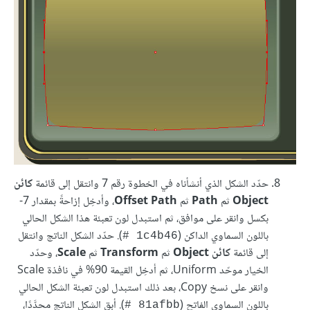
حدّد الشكل الذي أنشأناه في الخطوة رقم 7 وانتقل إلى قائمة
كائن
Object
ثم
Path
ثم
Offset Path
، وأدخِل إزاحةً بمقدار ‎-7
بكسل وانقر على موافق، ثم استبدل لون تعبئة هذا الشكل الحالي
باللون السماوي الداكن (
). حدّد الشكل الناتج وانتقل
‎# 1c4b46
إلى قائمة
كائن Object
ثم
Transform
ثم
Scale
، وحدّد
الخيار موحّد Uniform، ثم أدخِل القيمة 90% في نافذة Scale
وانقر على نسخ Copy، بعد ذلك استبدل لون تعبئة الشكل الحالي
باللون السماوي الفاتح (
). أبقِ الشكل الناتج محدَّدًا،
‎# 81afbb