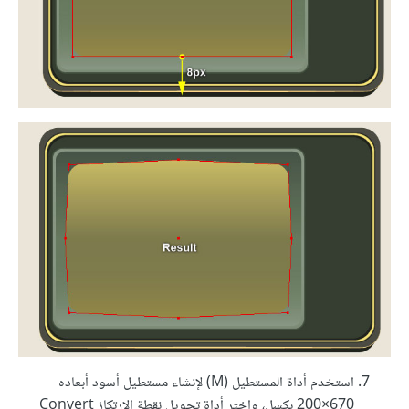
استخدم أداة المستطيل (M) لإنشاء مستطيل أسود أبعاده
200‎×670 بكسل، واختر أداة تحويل نقطة الارتكاز Convert