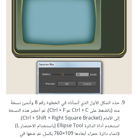
حدّد الشكل الأول الذي أنشأناه في الخطوة رقم 8 وأنشئ نسخةً
منه (بالضغط على Ctrl + C ثم Ctrl + F)، ثم أحضِر هذه النسخة
إلى الأمام (Ctrl + Shift + Right Square Bracket).
استخدم أداة الدائرة Ellipse Tool (باستخدام الاختصار L)
لإنشاء دائرة حمراء أبعادها 760‎×109 بكسل، ثم ضعها في