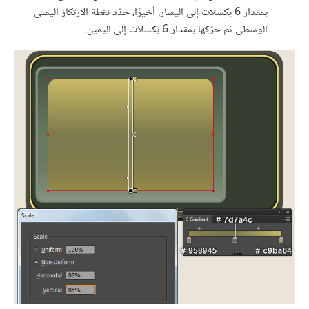
بمقدار 6 بكسلات إلى اليسار. أخيرًا، حدّد نقطة الارتكاز اليمنى
الوسطى ثم حرّكها بمقدار 6 بكسلات إلى اليمين.