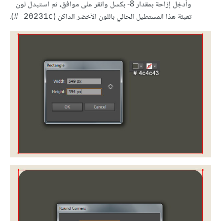
وأدخِل إزاحة بمقدار ‎-8 بكسل وانقر على موافق، ثم استبدل لون
تعبئة هذا المستطيل الحالي باللون الأخضر الداكن (
).
‎# 20231c