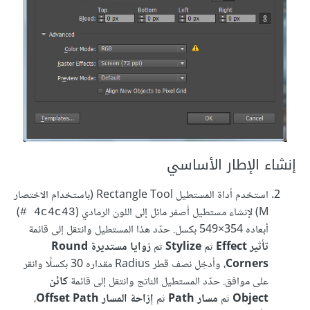
إنشاء الإطار الأساسي
استخدم أداة المستطيل Rectangle Tool (باستخدام الاختصار
M) لإنشاء مستطيل أصفر مائل إلى اللون الرمادي (
)
‎# 4c4c43
أبعاده 549‎×354 بكسل. حدّد هذا المستطيل وانتقل إلى قائمة
تأثير Effect
ثم
Stylize
ثم
زوايا مستديرة Round
Corners
، وأدخِل نصف قطر Radius مقداره 30 بكسلًا وانقر
على موافق. حدّد المستطيل الناتج وانتقل إلى قائمة
كائن
Object
ثم
مسار Path
ثم
إزاحة المسار Offset Path
،