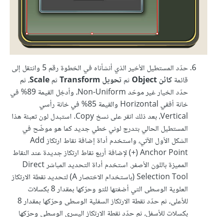
حدّد المستطيل الأخير الذي أنشأناه في الخطوة رقم 5 وانتقل إلى
قائمة
كائن Object
ثم
تحويل Transform
ثم
Scale
، ثم
حدّد الخيار غير موحّد Non-Uniform، وأدخِل القيمة 89% في
خانة أفقي Horizontal والقيمة 85% في خانة رأسي
Vertical، بعد ذلك انقر على نسخ Copy. استبدل لون تعبئة هذا
المستطيل الحالي بتدرج لوني خطي جديد كما هو موضّح في
الشكل الأول الآتي، واستخدم أداة إضافة نقاط ارتكاز Add
Anchor Point (+) لإضافة أربع نقاط ارتكاز جديدة عند النقاط
المميزة باللون الأصفر. استخدم أداة التحديد المباشر Direct
Selection Tool (باستخدام الاختصار A) لتحديد نقطة الارتكاز
العلوية الوسطى التي أضفتها للتو وحرّكها بمقدار 8 بكسلات
للأعلى، ثم حدّد نقطة الارتكاز السفلية الوسطى وحرّكها بمقدار 8
بكسلات للأسفل، ثم حدّد نقطة الارتكاز اليسرى الوسطى وحرّكها